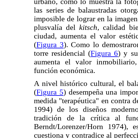
urbano, como lo muestra la fotog
las series de balaustradas otorg
imposible de lograr en la imagen
plusvalía del
kitsch,
calidad bie
ciudad, aumenta el valor estéti
(
Figura 3
). Como lo demostraron
torre residencial (
Figura 6
) y s
aumenta el valor inmobiliario
función económica.
A nivel histórico cultural, el b
(
Figura 5
) desempeña una impor
medida "terapéutica" en contra de
1994) de los diseños moderno
tradición de la crítica al fu
Berndt/Lorenzer/Horn 1974), e
cuestiona y contradice al perfec