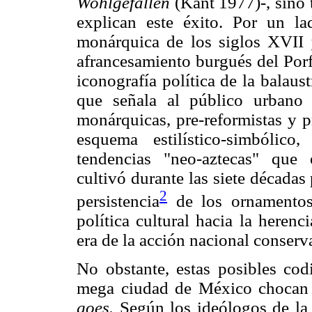
Wohlgefallen
(Kant 1977)-, sino 
explican este éxito. Por un lad
monárquica de los siglos XVII y
afrancesamiento burgués del Porf
iconografía política de la balau
que señala al público urbano
monárquicas, pre-reformistas y p
esquema estilístico-simbólico
tendencias "neo-aztecas" que 
cultivó durante las siete décadas
2
persistencia
de los ornamentos
política cultural hacia la herenc
era de la acción nacional conserv
No obstante, estas posibles cod
mega ciudad de México chocan
goes.
Según los ideólogos de la