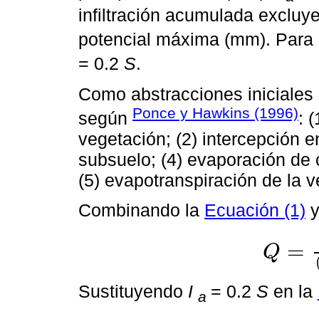
infiltración acumulada exclu
potencial máxima (mm). Para 
= 0.2
S
.
Como abstracciones iniciales 
Ponce y Hawkins (1996)
según
: 
vegetación; (2) intercepción en
subsuelo; (4) evaporación de
(5) evapotranspiración de la v
Combinando la
Ecuación (1)
y
=
Q
Q
=
P
-
I
a
2
P
-
I
Sustituyendo
I
= 0.2
S
en la
a