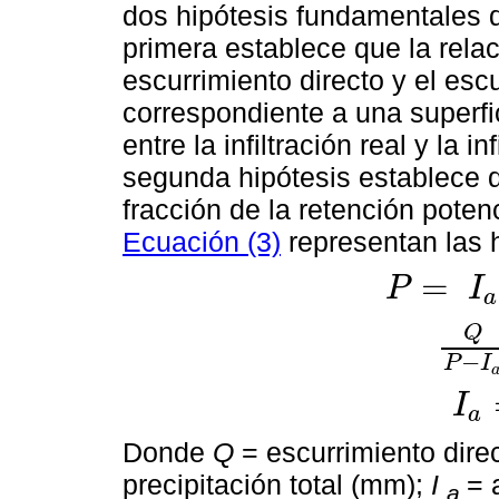
dos hipótesis fundamentales
primera establece que la rela
escurrimiento directo y el es
correspondiente a una superfi
entre la infiltración real y la 
segunda hipótesis establece que
fracción de la retención poten
Ecuación (3)
representan las 
=
P
I
a
P
=
I
a
+
F
+
Q
Q
Q
P
-
I
a
=
F
−
P
I
I
a
I
a
=
λ
S
Donde
Q
= escurrimiento direc
precipitación total (mm);
I
= 
a