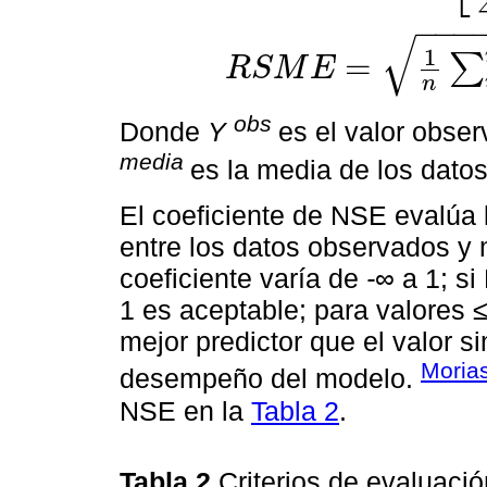
−
−
−
√
1
=
∑
R
S
M
E
R
S
M
E
=
1
n
∑
i
=
1
n
Y
i
o
b
s
-
Y
i
s
i
m
2
n
obs
Donde
Y
es el valor obse
media
es la media de los dato
El coeficiente de NSE evalúa 
entre los datos observados 
coeficiente varía de
-
∞ a 1; si
1 es aceptable; para valores 
mejor predictor que el valor 
Moria
desempeño del modelo.
NSE en la
Tabla 2
.
Tabla 2
Criterios de evaluaci