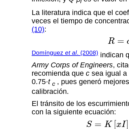
PI
La literatura indica que el c
veces el tiempo de concentra
(10)
:
=
R
R
=
c
×
t
c
Domínguez
et al
. (2008)
indican 
Army Corps of Engineers
, cit
recomienda que
c
sea igual a 
0.75
·t
, pues generó mejores
c
calibración.
El tránsito de los escurrimie
con la siguiente ecuación:
=
[
]
S
K
x
I
S
=
K
x
I
+
1
-
x
O