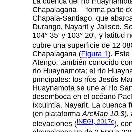
La cuenca del río Huaynamota
Chapalagana― forma parte de
Chapala-Santiago, que abarca
Durango, Nayarit y Jalisco. Se
104° 35’ y 103° 20’, y latitud 
cubre una superficie de 12 0
Chapalagana (
Figura 1
). Este
Atengo, también conocido como
río Huaynamota; el río Huayna
principales: los ríos Jesús Ma
Huaynamota se une al río Sant
desemboca en el océano Pacíf
Ixcuintla, Nayarit. La cuenca 
(en plataforma
ArcMap 10.3
),
INEGI, 2017c
elevaciones (
), co