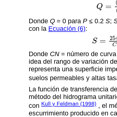
=
Q
Q
=
P
-
0.2
S
2
P
Donde
Q
= 0 para
P
≤ 0.2
S
;
con la
Ecuación (6)
:
25
=
S
S
=
25400
C
N
-
2
C
Donde
CN
= número de curva 
idea del rango de variación d
representa una superficie im
suelos permeables y altas tasas
La función de transferencia de
método del hidrograma unitar
Kull y Feldman (1998)
con
, el mé
escurrimiento producido en ca