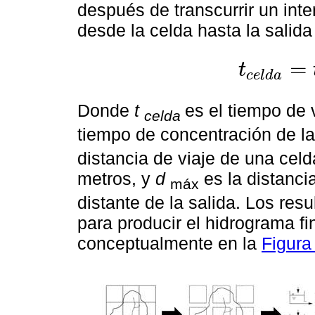
después de transcurrir un inte
desde la celda hasta la salid
=
t
c
e
l
d
a
t
c
e
l
d
a
=
t
c
d
c
e
l
d
a
Donde
t
es el tiempo de 
celda
tiempo de concentración de l
distancia de viaje de una celd
metros, y
d
es la distanci
máx
distante de la salida. Los re
para producir el hidrograma f
conceptualmente en la
Figura