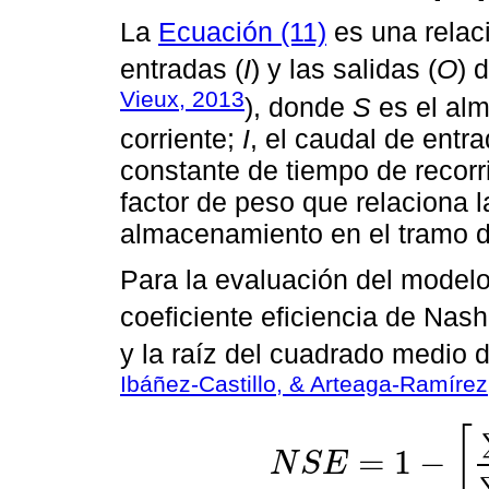
La
Ecuación (11)
es una relac
entradas (
I
) y las salidas (
O
) 
Vieux, 2013
), donde
S
es el al
corriente;
I
, el caudal de entr
constante de tiempo de recorr
factor de peso que relaciona l
almacenamiento en el tramo de
Para la evaluación del model
coeficiente eficiencia de Nash
y la raíz del cuadrado medio d
Ibáñez-Castillo, & Arteaga-Ramírez
[
=
1
−
N
S
E
N
S
E
=
1
-
∑
i
=
1
n
Y
i
o
b
s
-
Y
i
s
i
m
2
∑
i
=
1