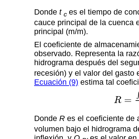
Donde
t
es el tiempo de con
c
cauce principal de la cuenca
principal (m/m).
El coeficiente de almacenami
observado. Representa la razó
hidrograma después del segun
recesión) y el valor del gasto
Ecuación (9)
estima tal coefic
=
R
R
=
∫
P
I
∞
Q
(
t
)
Q
Donde
R
es el coeficiente d
volumen bajo el hidrograma 
inflexión, y
Q
es el valor en