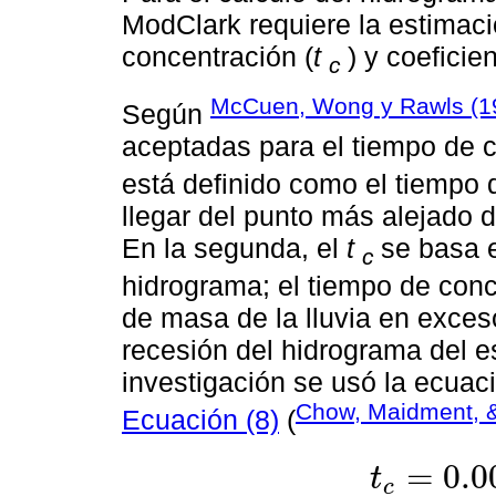
ModClark requiere la estimac
concentración (
t
) y coefici
c
McCuen, Wong y Rawls (1
Según
aceptadas para el tiempo de c
está definido como el tiempo 
llegar del punto más alejado d
En la segunda, el
t
se basa e
c
hidrograma; el tiempo de conc
de masa de la lluvia en exceso
recesión del hidrograma del es
investigación se usó la ecuac
Chow, Maidment, 
Ecuación (8)
(
=
0.0
t
c
t
c
=
0.000325
L
0.7