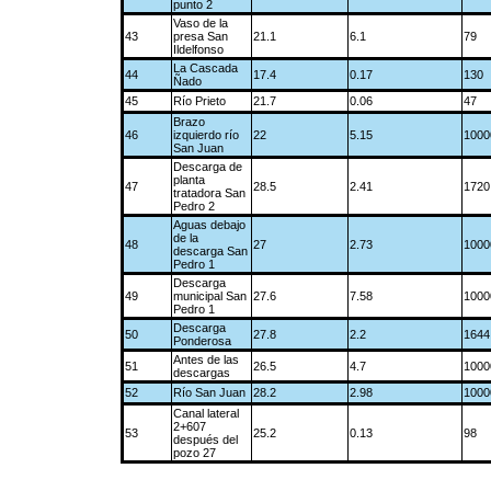
punto 2
Vaso de la
43
presa San
21.1
6.1
79
Ildelfonso
La Cascada
44
17.4
0.17
130
Ñado
45
Río Prieto
21.7
0.06
47
Brazo
46
izquierdo río
22
5.15
1000
San Juan
Descarga de
planta
47
28.5
2.41
1720
tratadora San
Pedro 2
Aguas debajo
de la
48
27
2.73
1000
descarga San
Pedro 1
Descarga
49
municipal San
27.6
7.58
1000
Pedro 1
Descarga
50
27.8
2.2
1644
Ponderosa
Antes de las
51
26.5
4.7
1000
descargas
52
Río San Juan
28.2
2.98
1000
Canal lateral
2+607
53
25.2
0.13
98
después del
pozo 27