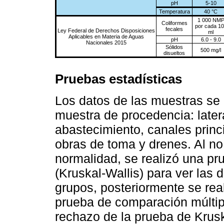
pH
5-10
Temperatura
40 °C
1 000 NM
Coliformes
por cada 1
fecales
Ley Federal de Derechos Disposiciones
ml
Aplicables en Materia de Aguas
pH
6.0 - 9.0
Nacionales 2015
Sólidos
500 mg/l
disueltos
Pruebas estadísticas
Los datos de las muestras se 
muestra de procedencia: latera
abastecimiento, canales princ
obras de toma y drenes. Al no
normalidad, se realizó una pr
(Kruskal-Wallis) para ver las 
grupos, posteriormente se rea
prueba de comparación múltipl
rechazo de la prueba de Krusk