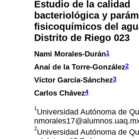
Estudio de la calidad
bacteriológica y parám
fisicoquímicos del agu
Distrito de Riego 023
1
Nami Morales-Durán
2
Anaí de la Torre-González
3
Víctor García-Sánchez
4
Carlos Chávez
1
Universidad Autónoma de Que
nmorales17@alumnos.uaq.m
2
Universidad Autónoma de Que