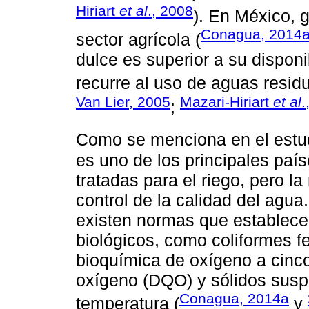
Hiriart
et al
., 2008
). En México, 
Conagua, 2014
sector agrícola (
dulce es superior a su disponib
recurre al uso de aguas residu
Van Lier, 2005
Mazari-Hiriart
et al
.
;
Como se menciona en el estu
es uno de los principales pa
tratadas para el riego, pero l
control de la calidad del agua
existen normas que establecen
biológicos, como coliformes 
bioquímica de oxígeno a cin
oxígeno (DQO) y sólidos susp
Conagua, 2014a
temperatura (
y