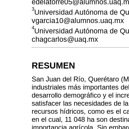
edelatorre05@alumnos.uaq.
3
Universidad Autónoma de Que
vgarcia10@alumnos.uaq.mx
4
Universidad Autónoma de Que
chagcarlos@uaq.mx
RESUMEN
San Juan del Río, Querétaro (Mé
industriales más importantes del
desarrollo demográfico y el in
satisfacer las necesidades de la
recursos hídricos, como es el c
en el cual, 11 048 ha son destin
importancia agrícola. Sin emba