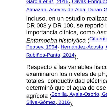
García
et al
., 2015
Olivas-Enriqu
;
Almazán, Aceves-de-Alba, Durán-Ga
incluso, en un estudio realiza
DR 003 y DR 100, se reportó l
importancia clínica, como
Asc
Cifuent
Entamoeba histolytica
(
Peasey, 1994
Hernández-Acosta, Q
;
Rubiños-Panta, 2014
).
Respecto a las variables fisi
examinaron los niveles de pH,
totales, conductividad eléctric
determinó que el agua de ese
Bonilla, Ayala-Osorio, 
agrícola (
Silva-Gómez, 2016
).