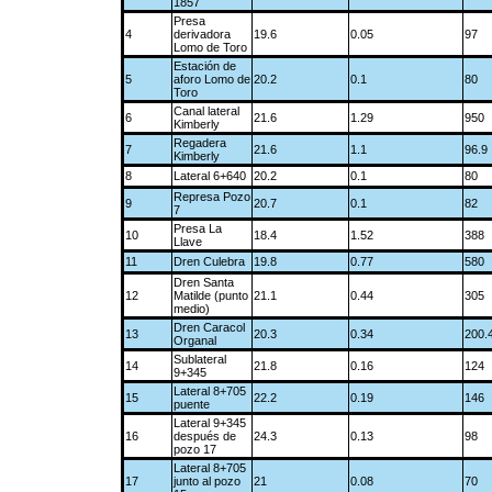
1857
Presa
4
derivadora
19.6
0.05
97
Lomo de Toro
Estación de
5
aforo Lomo de
20.2
0.1
80
Toro
Canal lateral
6
21.6
1.29
950
Kimberly
Regadera
7
21.6
1.1
96.9
Kimberly
8
Lateral 6+640
20.2
0.1
80
Represa Pozo
9
20.7
0.1
82
7
Presa La
10
18.4
1.52
388
Llave
11
Dren Culebra
19.8
0.77
580
Dren Santa
12
Matilde (punto
21.1
0.44
305
medio)
Dren Caracol
13
20.3
0.34
200.
Organal
Sublateral
14
21.8
0.16
124
9+345
Lateral 8+705
15
22.2
0.19
146
puente
Lateral 9+345
16
después de
24.3
0.13
98
pozo 17
Lateral 8+705
17
junto al pozo
21
0.08
70