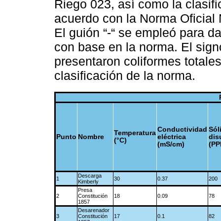
Riego 023, así como la clasifi
acuerdo con la Norma Ofici
El guión “-“ se empleó para da
con base en la norma. El sig
presentaron coliformes totales
clasificación de la norma.
Conductividad
Sól
Temperatura
Punto
Nombre
eléctrica
dis
(°C)
(mS/cm)
(PP
Descarga
1
30
0.37
200
Kimberly
Presa
2
Constitución
18
0.09
78
1857
Desarenador
3
Constitución
17
0.1
82