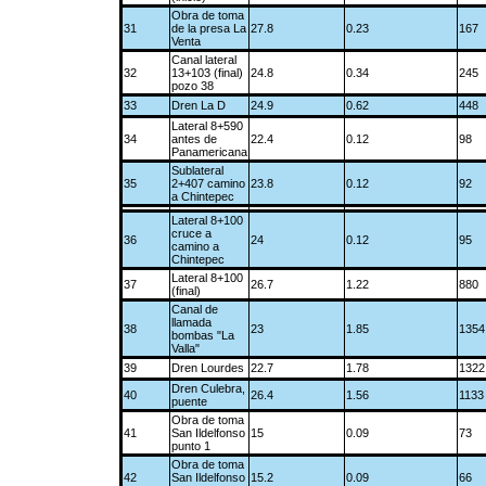
Obra de toma
31
de la presa La
27.8
0.23
167
Venta
Canal lateral
32
13+103 (final)
24.8
0.34
245
pozo 38
33
Dren La D
24.9
0.62
448
Lateral 8+590
34
antes de
22.4
0.12
98
Panamericana
Sublateral
35
2+407 camino
23.8
0.12
92
a Chintepec
Lateral 8+100
cruce a
36
24
0.12
95
camino a
Chintepec
Lateral 8+100
37
26.7
1.22
880
(final)
Canal de
llamada
38
23
1.85
1354
bombas "La
Valla"
39
Dren Lourdes
22.7
1.78
1322
Dren Culebra,
40
26.4
1.56
1133
puente
Obra de toma
41
San Ildelfonso
15
0.09
73
punto 1
Obra de toma
42
San Ildelfonso
15.2
0.09
66