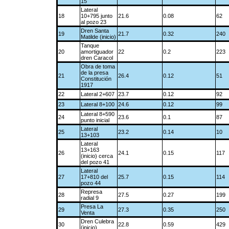
15
Lateral
18
10+795 junto
21.6
0.08
62
al pozo 23
Dren Santa
19
21.7
0.32
240
Matilde (inicio)
Tanque
20
amortiguador
22
0.2
223
dren Caracol
Obra de toma
de la presa
21
26.4
0.12
51
Constitución
1917
22
Lateral 2+607
23.7
0.12
92
23
Lateral 8+100
24.6
0.12
99
Lateral 8+590
24
23.6
0.1
87
punto inicial
Lateral
25
23.2
0.14
10
13+103
Lateral
13+163
26
24.1
0.15
117
(inicio) cerca
del pozo 41
Lateral
27
17+810 del
25.7
0.15
114
pozo 44
Represa
28
27.5
0.27
199
radial 9
Presa La
29
27.3
0.35
250
Venta
Dren Culebra
30
22.8
0.59
429
(inicio)