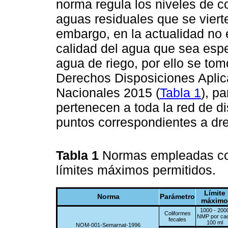
norma regula los niveles de 
aguas residuales que se viert
embargo, en la actualidad no 
calidad del agua que sea espe
agua de riego, por ello se to
Derechos Disposiciones Aplic
Nacionales 2015 (
Tabla 1
), p
pertenecen a toda la red de di
puntos correspondientes a dr
Tabla 1
Normas empleadas com
límites máximos permitidos.
Límite
Norma
Parámetro
máximo
1000 - 200
Coliformes
NMP por ca
fecales
100 ml
NOM-001-Semarnat-1996