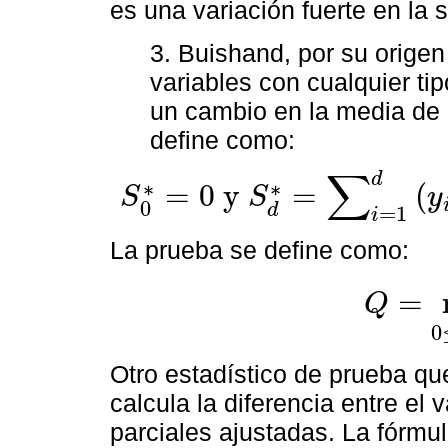
es una variación fuerte en la s
3. Buishand, por su orige
variables con cualquier tip
un cambio en la media de l
define como:
∑
d
∗
∗
=
0
y
=
(
S
S
y
S
0
*
=
0
y
S
d
*
=
∑
i
=
1
d
(
y
i
−
y
¯
)
para
d
=
1
,
2
,
…
,
n
0
d
=
1
i
La prueba se define como:
=
Q
Q
=
máx
0
≤
d
≤
0
Otro estadístico de prueba q
calcula la diferencia entre e
parciales ajustadas. La fórmul