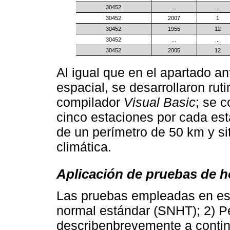
30452
...
...
30452
2007
1
30452
1955
12
30452
...
...
30452
2005
12
Al igual que en el apartado ant
espacial, se desarrollaron ru
compilador
Visual Basic
; se 
cinco estaciones por cada est
de un perímetro de 50 km y s
climática.
Aplicación de pruebas de
Las pruebas empleadas en est
normal estándar (SNHT); 2) Pet
describenbrevemente a continu