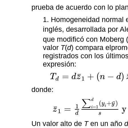
prueba de acuerdo con lo pla
1. Homogeneidad normal e
inglés, desarrollada por A
que modificó con Moberg 
valor
T
(
d
) compara elprom
registrados con los últimos
expresión:
=
+
(
−
)
¯
T
d
z
n
d
1
d
T
d
=
d
z
¯
1
+
(
n
−
d
)
z
¯
2
para
d
=
1
,
2
,
…
,
n
donde:
∑
d
¯
(
+
)
y
y
1
i
=
¯
=
1
z
i
1
z
¯
1
=
1
d
∑
i
=
1
d
(
y
i
+
y
¯
)
s
y
z
¯
2
=
1
n
−
d
∑
i
=
d
+
1
s
d
Un valor alto de
T
en un año