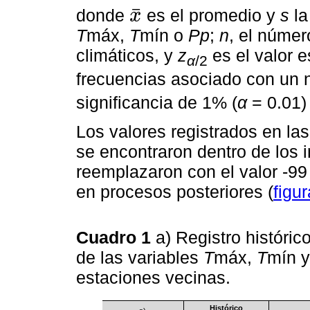
¯
donde
es el promedio y
s
la
x
x
¯
T
máx,
T
mín o
Pp
;
n
, el númer
climáticos, y
z
es el valor e
α
/2
frecuencias asociado con un 
significancia de 1% (
α
= 0.01) 
Los valores registrados en la
se encontraron dentro de los 
reemplazaron con el valor -99 
en procesos posteriores (
figur
Cuadro 1
a) Registro históric
de las variables
T
máx,
T
mín 
estaciones vecinas.
Histórico