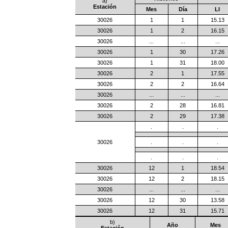
a)
Estación
Mes
Día
LI
30026
1
1
15.13
30026
1
2
16.15
30026
...
...
...
30026
1
30
17.26
30026
1
31
18.00
30026
2
1
17.55
30026
2
2
16.64
30026
...
...
...
30026
2
28
16.81
30026
2
29
17.38
.
.
.
30026
.
.
.
.
.
.
30026
12
1
18.54
30026
12
2
18.15
30026
...
...
...
30026
12
30
13.58
30026
12
31
15.71
b)
Año
Mes
Estación