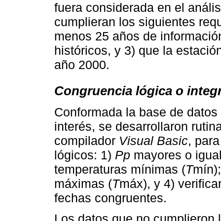
fuera considerada en el análi
cumplieran los siguientes requ
menos 25 años de información
históricos, y 3) que la estaci
año 2000.
Congruencia lógica o integ
Conformada la base de datos 
interés, se desarrollaron ruti
compilador
Visual Basic
, para
lógicos: 1)
Pp
mayores o igual
temperaturas mínimas (
T
mín)
máximas (
T
máx), y 4) verifica
fechas congruentes.
Los datos que no cumplieron l