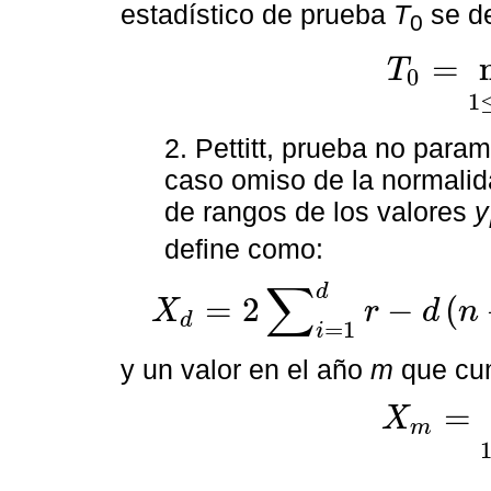
estadístico de prueba
T
se de
0
=
T
0
T
0
=
máx
1
≤
d
≤
0
1
2. Pettitt, prueba no para
caso omiso de la normalida
de rangos de los valores
y
define como:
∑
d
=
2
−
(
X
r
d
n
d
X
d
=
2
∑
i
=
1
d
r
−
d
(
n
+
1
)
para
d
=
1
,
2
,
…
,
n
=
1
i
y un valor en el año
m
que cum
=
X
m
X
m
=
máx
1
≤
d
≤
n
|