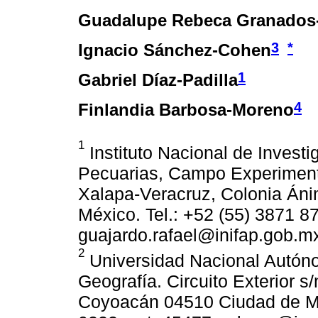
Guadalupe Rebeca Granados
3
*
Ignacio Sánchez-Cohen
1
Gabriel Díaz-Padilla
4
Finlandia Barbosa-Moreno
1
Instituto Nacional de Investi
Pecuarias, Campo Experimenta
Xalapa-Veracruz, Colonia Áni
México. Tel.: +52 (55) 3871 8
guajardo.rafael@inifap.gob.mx
2
Universidad Nacional Autóno
Geografía. Circuito Exterior s
Coyoacán 04510 Ciudad de Méx