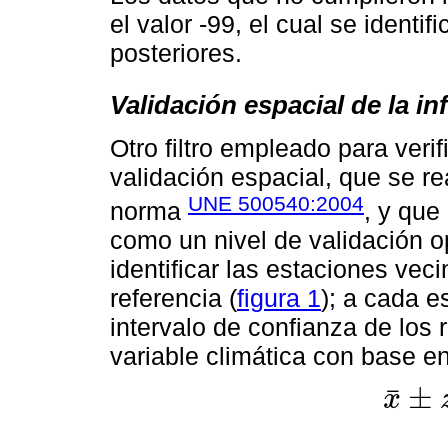
el valor -99, el cual se identi
posteriores.
Validación espacial de la i
Otro filtro empleado para verif
validación espacial, que se r
UNE 500540:2004
norma
, y que
como un nivel de validación o
identificar las estaciones ve
referencia (
figura 1
); a cada e
intervalo de confianza de los 
variable climática con base en
±
¯
x
x
¯
±
z
α
/
2
s