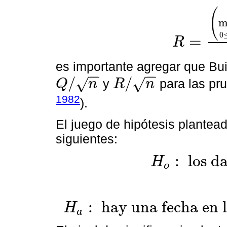
(
0
=
R
R
=
(
máx
s
d
*
0
≤
d
≤
es importante agregar que Bui
−
−
−
−
/
/
√
√
y
para las pr
Q
n
R
n
Q
/
n
R
/
n
1982
).
El juego de hipótesis plantead
siguientes:
:
los d
H
o
H
o
:
los datos son homogéneos
.
v
e
r
s
u
s
H
a
:
hay una f
:
hay una fecha en l
H
a