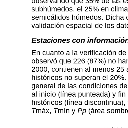
observando que 35% de las es
subhúmedos, el 25% en clima
semicálidos húmedos. Dicha cl
validación espacial de los dat
Estaciones con informació
En cuanto a la verificación d
observó que 226 (87%) no han
2000, contienen al menos 25 a
históricos no superan el 20%
general de las condiciones de
al inicio (línea punteada) y fin
históricos (línea discontinua),
T
máx,
T
mín y
Pp
(área sombr