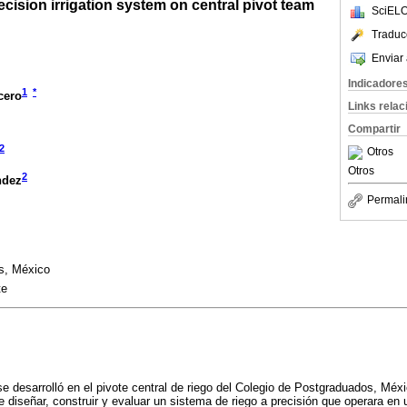
cision irrigation system on central pivot team
SciELO
Traduc
Enviar 
Indicadore
1
*
cero
Links rela
Compartir
2
Otros
Otros
2
ndez
Permali
s, México
te
se desarrolló en el pivote central de riego del Colegio de Postgraduados, Méx
e diseñar, construir y evaluar un sistema de riego a precisión que operara en 