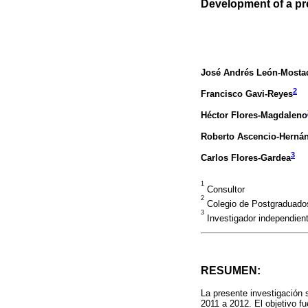
Development of a pre
José Andrés León-Mosta
2
Francisco Gavi-Reyes
Héctor Flores-Magdaleno
Roberto Ascencio-Herná
3
Carlos Flores-Gardea
1
Consultor
2
Colegio de Postgraduado
3
Investigador independien
RESUMEN:
La presente investigación 
2011 a 2012. El objetivo fu