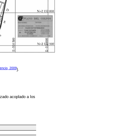
encio, 2009
).
izado acoplado a los