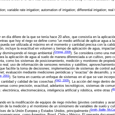
tion; variable rate irrigation; automation of irrigation; differential irrigation; real 
 en día difiere de la que se tenía hace 20 años, que consistía en la aplicaci
ientras que hoy el riego se define como “un medio artificial de aplicar agua a la
 pueda ser utilizada al máximo en el momento y cantidad precisa con la cali
ción, incluye la exactitud en volumen y tiempo de aplicación de agua, impacta
Ortega, 2008
 y disminuyendo el riesgo ambiental (
). Se considera como una met
ara la aplicación de agua al suelo de manera diferenciada a un cultivo, pero 
nta, como los sistemas de posicionamiento, medición y monitoreo de propied
po real; uso de información de sensores remotos y satélites; aprovechamiento
que facilite la toma de decisiones; implementación de sistemas de control au
net; evaluación mediante mediciones periódicas y “exactas” de desarrollo, y r
re, 2001
). Se toma en cuenta un enfoque de sistemas en el que se van incorp
FAO, 2005
a cantidad y calidad de las cosechas (
). La acción del riego dentro 
temas como precisión, exactitud, adelantos tecnológicos, sistemas de comun
Al
 electrónica, electromecánica, inteligencia artificial y robótica, entre otras (
ndo en la modificación de equipos de riego móviles (pivotes centrales y avan
ción de la medición y el monitoreo de un sinnúmero de variables de suelo y cul
Smith, Baillie, McCa
íses de la Unión Europea y Estados Unidos, principalmente (
inoamericanos, como Argentina, Brasil, Chile y México. El presente documen