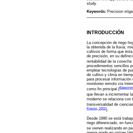
study.
Keywords:
Precision irriga
INTRODUCCIÓN
La concepción de riego hoy
la obtenida de la lluvia, m
cultivos de forma que ésta
de precisión, en su defini
rentabilidad de la cosecha
procedimientos sencillos p
emplear tecnologías de pu
de cultivo y clima en tiem
para procesar información 
monitoreo remoto vía Inter
Balastrei
como fin principal (
que llevan a incrementar l
moderno se relaciona con 
transversalidad de ciencias:
Krause, 2002
).
Desde 1990 se está trabaja
riego diferenciado, en fun
se vienen realizando en pa
menor grado en países lat