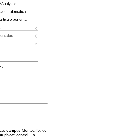
 Analytics
ción automática
artículo por email
s
cionados
nk
ico, campus Montecillo, de
un pivote central. La