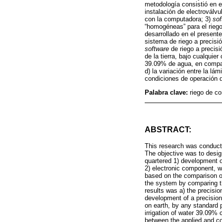
metodología consistió en e
instalación de electroválv
con la computadora; 3)
sof
“homogéneas” para el riego
desarrollado en el presente
sistema de riego a precisió
software
de riego a precisi
de la tierra, bajo cualquier
39.09% de agua, en compara
d) la variación entre la lá
condiciones de operación de
Palabra clave:
riego de co
ABSTRACT:
This research was conducte
The objective was to desig
quartered 1) development o
2) electronic component, w
based on the comparison of
the system by comparing th
results was a) the precisio
development of a precision 
on earth, by any standard p
irrigation of water 39.09% 
between the applied and co