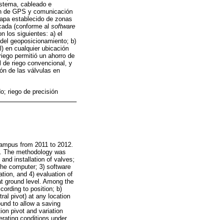
istema, cableado e
ción de GPS y comunicación
apa establecido de zonas
icada (conforme al
software
n los siguientes: a) el
 del geoposicionamiento; b)
l) en cualquier ubicación
 riego permitió un ahorro de
 de riego convencional, y
ión de las válvulas en
do; riego de precisión
campus from 2011 to 2012.
vot. The methodology was
nd installation of valves;
the computer; 3) software
ion, and 4) evaluation of
at ground level. Among the
cording to position; b)
ral pivot) at any location
ound to allow a saving
ion pivot and variation
erating conditions under