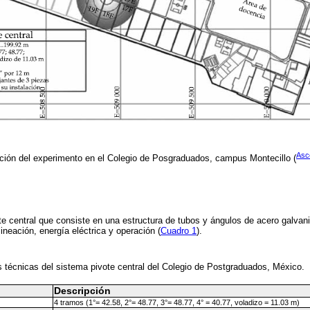
Asc
ación del experimento en el Colegio de Posgraduados, campus Montecillo (
ote central que consiste en una estructura de tubos y ángulos de acero galvan
ineación, energía eléctrica y operación (
Cuadro 1
).
 técnicas del sistema pivote central del Colegio de Postgraduados, México.
Descripción
4 tramos (1°= 42.58, 2°= 48.77, 3°= 48.77, 4° = 40.77, voladizo = 11.03 m)