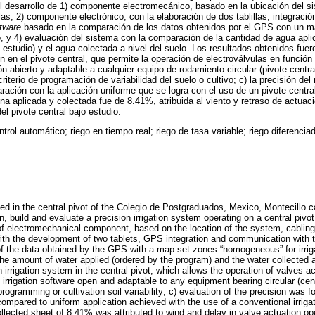
l desarrollo de 1) componente electromecánico, basado en la ubicación del s
ulas; 2) componente electrónico, con la elaboración de dos tablillas, integra
tware
basado en la comparación de los datos obtenidos por el GPS con un m
, y 4) evaluación del sistema con la comparación de la cantidad de agua apl
 estudio) y el agua colectada a nivel del suelo. Los resultados obtenidos fuero
n en el pivote central, que permite la operación de electroválvulas en función
ón abierto y adaptable a cualquier equipo de rodamiento circular (pivote centra
 criterio de programación de variabilidad del suelo o cultivo; c) la precisión del
ción con la aplicación uniforme que se logra con el uso de un pivote central
mina aplicada y colectada fue de 8.41%, atribuida al viento y retraso de actuac
l pivote central bajo estudio.
ntrol automático; riego en tiempo real; riego de tasa variable; riego diferencia
d in the central pivot of the Colegio de Postgraduados, Mexico, Montecillo 
n, build and evaluate a precision irrigation system operating on a central pi
f electromechanical component, based on the location of the system, cabling a
ith the development of two tablets, GPS integration and communication with 
 the data obtained by the GPS with a map set zones “homogeneous” for irrigat
e amount of water applied (ordered by the program) and the water collected 
n irrigation system in the central pivot, which allows the operation of valves ac
irrigation software open and adaptable to any equipment bearing circular (cent
rogramming or cultivation soil variability; c) evaluation of the precision was f
compared to uniform application achieved with the use of a conventional irrigat
llected sheet of 8.41% was attributed to wind and delay in valve actuation op