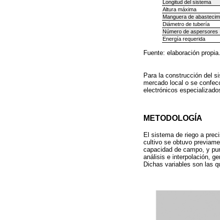
Longitud del sistema
Altura máxima
Manguera de abastecim
Diámetro de tubería
Número de aspersores
Energía requerida
Fuente: elaboración propia
Para la construcción del si
mercado local o se confecc
electrónicos especializado
METODOLOGÍA
El sistema de riego a prec
cultivo se obtuvo previame
capacidad de campo, y pun
análisis e interpolación, 
Dichas variables son las q