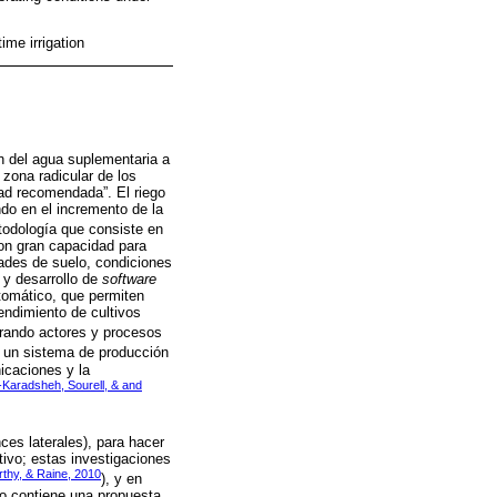
time irrigation
ón del agua suplementaria a
 zona radicular de los
dad recomendada”. El riego
ndo en el incremento de la
odología que consiste en
con gran capacidad para
ades de suelo, condiciones
 y desarrollo de
software
tomático, que permiten
endimiento de cultivos
orando actores y procesos
de un sistema de producción
icaciones y la
-Karadsheh, Sourell, & and
ces laterales), para hacer
tivo; estas investigaciones
rthy, & Raine, 2010
), y en
to contiene una propuesta