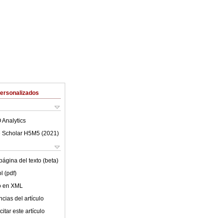
Personalizados
 Analytics
 Scholar H5M5 (
2021
)
ágina del texto (beta)
l (pdf)
lo en XML
cias del artículo
itar este artículo