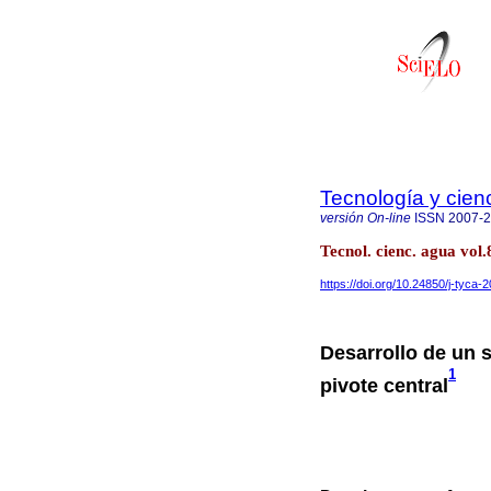
Tecnología y cien
versión On-line
ISSN
2007-
Tecnol. cienc. agua vol.
https://doi.org/10.24850/j-tyca-
Desarrollo de un 
1
pivote central