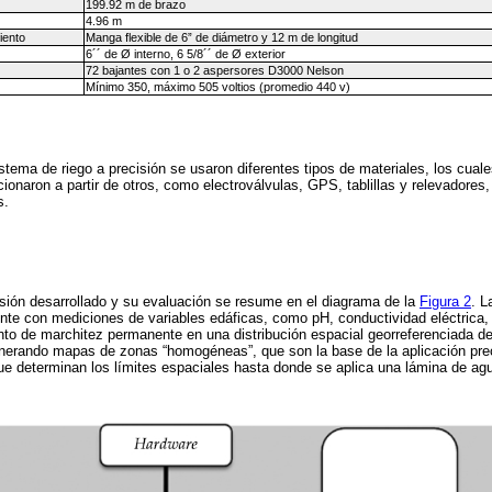
199.92 m de brazo
4.96 m
iento
Manga flexible de 6” de diámetro y 12 m de longitud
6´´ de Ø interno, 6 5/8´´ de Ø exterior
72 bajantes con 1 o 2 aspersores D3000 Nelson
Mínimo 350, máximo 505 voltios (promedio 440 v)
.
stema de riego a precisión se usaron diferentes tipos de materiales, los cuale
ionaron a partir de otros, como electroválvulas, GPS, tablillas y relevadores
s.
isión desarrollado y su evaluación se resume en el diagrama de la
Figura 2
. L
nte con mediciones de variables edáficas, como pH, conductividad eléctrica, 
to de marchitez permanente en una distribución espacial georreferenciada de
generando mapas de zonas “homogéneas”, que son la base de la aplicación prec
ue determinan los límites espaciales hasta donde se aplica una lámina de agu