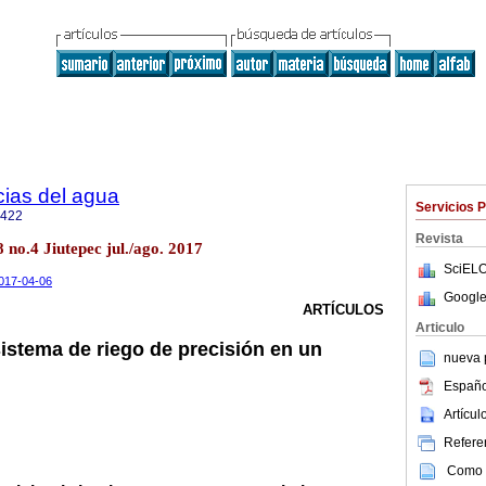
cias del agua
Servicios 
2422
Revista
8 no.4 Jiutepec jul./ago. 2017
SciELO
2017-04-06
Google
ARTÍCULOS
Articulo
sistema de riego de precisión en un
nueva p
Españo
Artícu
Referen
Como c