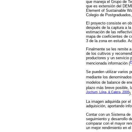
que maneja el Grupo de Te
que es extensión del DEME
Element of Sustainable Wat
Colegio de Postgraduados,
El proyecto consiste en o
después de la captura a la
estimación de las reflecti
mapa de coeficientes de c
3 de la zona en estudio. A
Finalmente se les remite a
de los cultivos y recomend
productores y un servicio
P
mencionada información (
Se pueden utilizar varios 
mediante los denominados 
modelos de balance de ene
plazo más breve posible, la
Jochum, Lópa, & Calera, 2005
).
La imagen adquirida por el 
adquisición, aportando info
Contar con un Sistema de M
seguimiento y desarrollo d
comparar con el mayor rend
un mejor rendimiento en el 