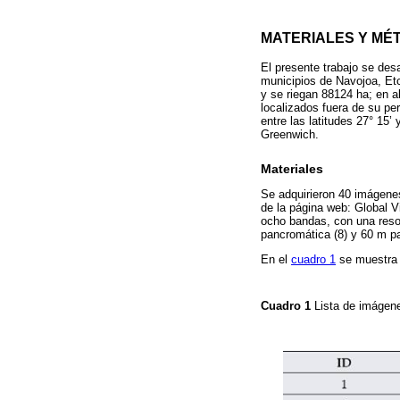
MATERIALES Y MÉ
El presente trabajo se desa
municipios de Navojoa, Et
y se riegan 88124 ha; en a
localizados fuera de su pe
entre las latitudes 27° 15’
Greenwich.
Materiales
Se adquirieron 40 imágenes
de la página web: Global V
ocho bandas, con una resol
pancromática (8) y 60 m pa
En el
cuadro 1
se muestra 
Cuadro 1
Lista de imágene