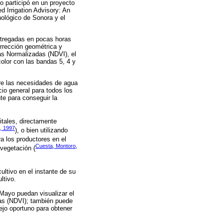
 participó en un proyecto
 Irrigation Advisory: An
ológico de Sonora y el
ntregadas en pocas horas
orrección geométrica y
ias Normalizadas (NDVI), el
color con las bandas 5, 4 y
bre las necesidades de agua
io general para todos los
te para conseguir la
itales, directamente
, 1997
), o bien utilizando
ra los productores en el
Cuesta, Montoro,
 vegetación (
ultivo en el instante de su
ltivo.
 Mayo puedan visualizar el
das (NDVI); también puede
ejo oportuno para obtener