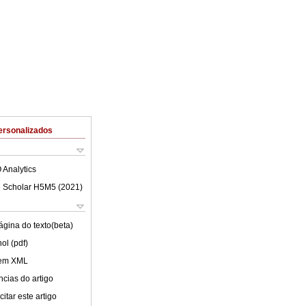
ersonalizados
 Analytics
 Scholar H5M5 (
2021
)
ágina do texto(beta)
ol (pdf)
 em XML
cias do artigo
itar este artigo