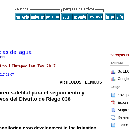
cias del agua
Serviços P
422
Journal
8 no.1 Jiutepec Jan./Fev. 2017
SciELO
2017-01-07
Google
ARTÍCULOS TÉCNICOS
Artigo
eo satelital para el seguimiento y
nova p
ivos del Distrito de Riego 038
Espanh
Artigo
Referên
Como c
 monitoring crop development in the Irrigation