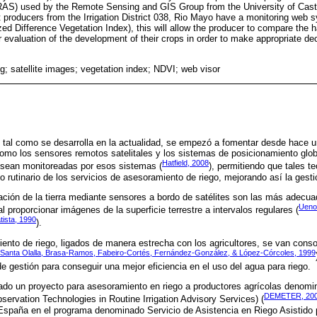
AS) used by the Remote Sensing and GIS Group from the University of Cast
t producers from the Irrigation District 038, Rio Mayo have a monitoring web sy
ed Difference Vegetation Index), this will allow the producer to compare the 
 evaluation of the development of their crops in order to make appropriate de
; satellite images; vegetation index; NDVI; web visor
n, tal como se desarrolla en la actualidad, se empezó a fomentar desde hace 
omo los sensores remotos satelitales y los sistemas de posicionamiento glob
Hatfield, 2008
 sean monitoreadas por esos sistemas (
), permitiendo que tales t
o rutinario de los servicios de asesoramiento de riego, mejorando así la gestió
ción de la tierra mediante sensores a bordo de satélites son las más adecu
Ueno
 proporcionar imágenes de la superficie terrestre a intervalos regulares (
tista, 1990
).
ento de riego, ligados de manera estrecha con los agricultores, se van cons
 Santa Olalla, Brasa-Ramos, Fabeiro-Cortés, Fernández-González, & López-Córcoles, 1999
e gestión para conseguir una mejor eficiencia en el uso del agua para riego.
ado un proyecto para asesoramiento en riego a productores agrícolas den
DEMETER, 20
servation Technologies in Routine Irrigation Advisory Services) (
 España en el programa denominado Servicio de Asistencia en Riego Asistido 