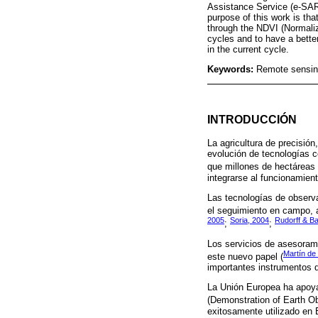
Assistance Service (e-SAR
purpose of this work is tha
through the NDVI (Normaliz
cycles and to have a better
in the current cycle.
Keywords:
Remote sensing
INTRODUCCIÓN
La agricultura de precisió
evolución de tecnologías c
que millones de hectáreas
integrarse al funcionamient
Las tecnologías de observa
el seguimiento en campo, al
2005
Soria, 2004
Rudorff & Ba
;
;
Los servicios de asesorami
Martín de
este nuevo papel (
importantes instrumentos d
La Unión Europea ha apoy
(Demonstration of Earth Ob
exitosamente utilizado en