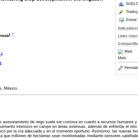
SciELO
Traduç
Enviar 
Indicadore
1
*
inosa
Links rela
Compartilh
Mais
1
z
Mais
1
Permali
s, México.
e asesoramiento de riego suele ser costosa en cuanto a recursos humanos y 
imiento intensivo en campo en áreas extensas, además de enfrentar el reto d
écnico por la vía adecuada y en el momento oportuno. Asimismo, las nuevas te
do a que millones de hectáreas sean monitoreadas mediante sensores satelital