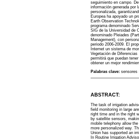
seguimiento en campo. De ig
información generada por la
personalizada, garantizand
Europea ha apoyado un pr
Earth Observation Technolo
programa denominado Servi
SIG de la Universidad de 
denominado Pleiades (Parti
Management), con personal 
periodo 2006-2009. El prop
Internet un sistema de moni
Vegetación de Diferencias 
permitirá que puedan tener
obtener un mejor rendimient
Palabras clave:
sensores 
ABSTRACT:
The task of irrigation adv
field monitoring in large ar
right time and in the righ
by satellite sensors, makin
mobile telephony allow the 
more personalized way. Thi
Union has supported an irr
In Routine Irrigation Advis