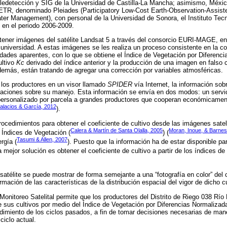
ledetección y SIG de la Universidad de Castilla-La Mancha; asimismo, México
TR, denominado Pleiades (Participatory Low-Cost Earth-Observation-Assisted
er Management), con personal de la Universidad de Sonora, el Instituto Tecn
 en el periodo 2006-2009.
btener imágenes del satélite Landsat 5 a través del consorcio EURI-MAGE, e
 universidad. A estas imágenes se les realiza un proceso consistente en la c
vidades aparentes, con lo que se obtiene el Índice de Vegetación por Diferenc
ultivo
Kc
derivado del índice anterior y la producción de una imagen en falso 
demás, están tratando de agregar una corrección por variables atmosféricas.
 los productores en un visor llamado
SPIDER
vía Internet, la información so
aciones sobre su manejo. Esta información se envía en dos modos: un servic
 personalizado por parcela a grandes productores que cooperan económicamen
alacios & García, 2012
).
procedimientos para obtener el coeficiente de cultivo desde las imágenes satel
Calera & Martín de Santa Olalla, 2005
Moran, Inoue, & Barnes
Índices de Vegetación (
) (
Tasumi & Allen, 2007
rgía (
). Puesto que la información ha de estar disponible pa
 mejor solución es obtener el coeficiente de cultivo a partir de los índices de
satélite se puede mostrar de forma semejante a una “fotografía en color” del c
rmación de las características de la distribución espacial del vigor de dicho cu
onitoreo Satelital permite que los productores del Distrito de Riego 038 Río
e sus cultivos por medio del Índice de Vegetación por Diferencias Normaliza
imiento de los ciclos pasados, a fin de tomar decisiones necesarias de man
ciclo actual.