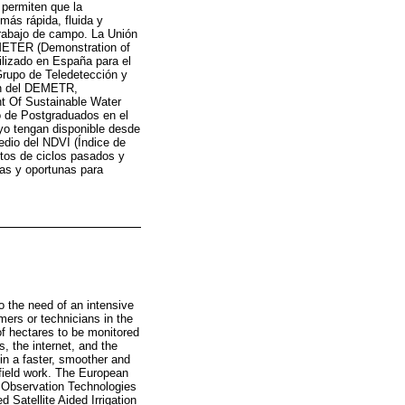
 permiten que la
más rápida, fluida y
trabajo de campo. La Unión
METER (Demonstration of
ilizado en España para el
Grupo de Teledetección y
ión del DEMETR,
nt Of Sustainable Water
o de Postgraduados en el
ayo tengan disponible desde
medio del NDVI (Índice de
ntos de ciclos pasados y
ias y oportunas para
o the need of an intensive
rmers or technicians in the
of hectares to be monitored
s, the internet, and the
 in a faster, smoother and
field work. The European
h Observation Technologies
 Satellite Aided Irrigation