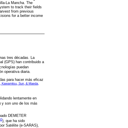
illa-La Mancha. The
stem to track their fields
harvest from previous
cisions for a better income
unas tres décadas. La
al (GPS) han contribuido a
ecnologías puedan
n operativa diaria.
adas para hacer más eficaz
, Kawamitsu, Sun, & Maeda,
olidando lentamente en
) y son uno de los más
ominado DEMETER
02
), que ha sido
por Satélite (e-SARAS),