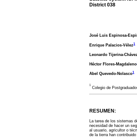
District 038
José Luis Espinosa-Esp
1
Enrique Palacios-Vélez
Leonardo Tijerina-Cháve
Héctor Flores-Magdaleno
1
Abel Quevedo-Nolasco
1
Colegio de Postgraduado
RESUMEN:
La tarea de los sistemas d
necesidad de hacer un segu
al usuario, agricultor o t
de la tierra han contribui