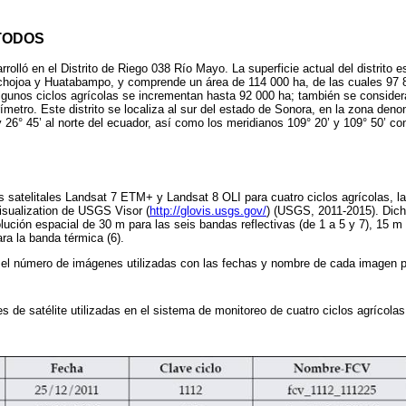
TODOS
rrolló en el Distrito de Riego 038 Río Mayo. La superficie actual del distrito e
chojoa y Huatabampo, y comprende un área de 114 000 ha, de las cuales 97 
lgunos ciclos agrícolas se incrementan hasta 92 000 ha; también se consider
rímetro. Este distrito se localiza al sur del estado de Sonora, en la zona den
 y 26° 45’ al norte del ecuador, así como los meridianos 109° 20’ y 109° 50’ c
 satelitales Landsat 7 ETM+ y Landsat 8 OLI para cuatro ciclos agrícolas, l
isualization de USGS Visor (
http://glovis.usgs.gov/
) (USGS, 2011-2015). Dic
ución espacial de 30 m para las seis bandas reflectivas (de 1 a 5 y 7), 15 m
ra la banda térmica (6).
el número de imágenes utilizadas con las fechas y nombre de cada imagen po
s de satélite utilizadas en el sistema de monitoreo de cuatro ciclos agrícola