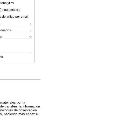
 Analytics
ão automática
este artigo por email
s
cionados
ar
nk
materiales por la
e transferir la información
cnologías de observación
es, haciendo más eficaz el