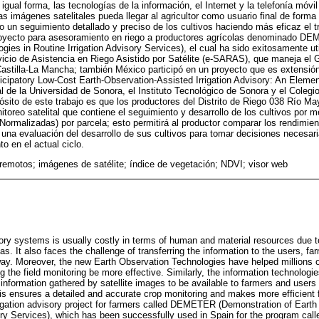
ual forma, las tecnologías de la información, el Internet y la telefonía móvil
s imágenes satelitales pueda llegar al agricultor como usuario final de forma 
o un seguimiento detallado y preciso de los cultivos haciendo más eficaz el 
oyecto para asesoramiento en riego a productores agrícolas denominado DE
gies in Routine Irrigation Advisory Services), el cual ha sido exitosamente ut
cio de Asistencia en Riego Asistido por Satélite (e-SARAS), que maneja el 
Castilla-La Mancha; también México participó en un proyecto que es extens
cipatory Low-Cost Earth-Observation-Assisted Irrigation Advisory: An Eleme
de la Universidad de Sonora, el Instituto Tecnológico de Sonora y el Colegi
ósito de este trabajo es que los productores del Distrito de Riego 038 Río M
toreo satelital que contiene el seguimiento y desarrollo de los cultivos por 
Normalizadas) por parcela; esto permitirá al productor comparar los rendimie
 una evaluación del desarrollo de sus cultivos para tomar decisiones necesar
o en el actual ciclo.
remotos; imágenes de satélite; índice de vegetación; NDVI; visor web
isory systems is usually costly in terms of human and material resources due t
eas. It also faces the challenge of transferring the information to the users, fa
t way. Moreover, the new Earth Observation Technologies have helped millions 
g the field monitoring be more effective. Similarly, the information technologie
information gathered by satellite images to be available to farmers and users
s ensures a detailed and accurate crop monitoring and makes more efficient 
igation advisory project for farmers called DEMETER (Demonstration of Eart
ory Services), which has been successfully used in Spain for the program called