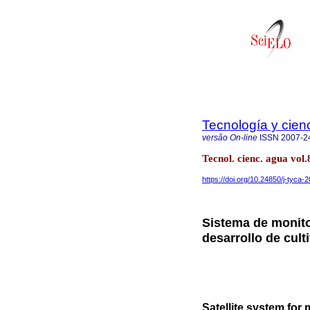
Tecnología y cien
versão On-line
ISSN
2007-2
Tecnol. cienc. agua vol.
https://doi.org/10.24850/j-tyca-
Sistema de monitor
desarrollo de cult
Satellite system for