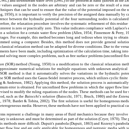
 (UWL) and downstream water level (DWL) of the problem at hand (known as the
Di
alues assigned in the nodes are arbitrary and can be zero or the result of a rea
echniques that can be used to ensure that the value of the potential imposed on the 
g, 1950), it is important to verify the precision of the assigned data manually by c
rence between the hydraulic potential of the four surrounding nodes is calculated 
refore, the relaxation procedure involves the systematic refinement of this residue
interest is zero or practically zero. This value indicates compliance with Laplace'
s in a solution for a certain water flow problem (Allen, 1954; Finnemore & Perry, 19
tages. For example, this method becomes long and tedious when trying to obtain 
mmed using a computer. Besides, this method does not provide general solutio
 classical relaxation method can be adapted for diverse conditions. Due to the versat
ments have been made, including optimization of the calculation time, taking into 
, and solving more complex problems, such as free surface problems (unconfined flo
ion
(SOR) method (Young, 1950) is a modification to the classical relaxation met
pproximate numerical solutions for multiple equations with unknown analytical
SOR method is that it automatically solves the variations in the hydraulic poten
he SOR method uses the Gauss-Seidel iterative process, which utilizes cyclic finite
g & Anderson, 1982). Applying this method, the solution process is automatically
imum error is obtained. For unconfined flow problems in which the upper flow line
vised to modify the ruling equations of the nodes. These methods can be used for 
od, such as the
Baiocchi's solution
(Baiocchi, 1971; Bruch, 1980) and the
Exten
, 1978; Bardet & Tobita, 2002). The first solution is useful for homogenous media
eterogeneous media. However, these methods have not been applied to practical ca
blems represent a challenge in many areas of fluid mechanics because they involv
ary is unknown and must be determined as part of the solution (Cryer, 1970). The pr
is methods more difficult. Dupuit's parabola (Dupuit, 1863) and Kozeny's parabol
per flow line and are only applicable for homogenous and isotropic media with ve