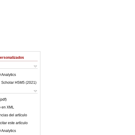
Personalizados
 Analytics
 Scholar H5M5 (
2021
)
(pdf)
lo en XML
cias del artículo
itar este artículo
 Analytics