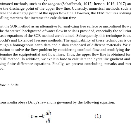
roximated methods, such as the
tangent
(Schaffernak, 1917; Iterson, 1916, 1917) a
e the discharge point of the upper flow line. Currently, numerical methods, such 
ine the discharge point of the upper flow line. However, the FEM requires solving
ling matrices that increase the calculation time.
nt the SOR method as an alternative for analyzing free surface or unconfined flo
he theoretical background of water flow in soils is provided, especially the soluti
e basic equations of the SOR method are obtained. Subsequently, this technique is e
occhi's and Extended Pressure methods. The applicability of these techniques is d
hrough a homogenous earth dam and a dam composed of different materials. We e
position to solve the flow problem by considering confined flow and modifying th
ermine the equipotential and flow lines. Thus, the upper flow line is obtained fo
 SOR method. In addition, we explain how to calculate the hydraulic gradient and 
ing finite difference equations. Finally, we present concluding remarks and re
od.
low in Soils
rous media obeys Darcy's law and is governed by the following equation: