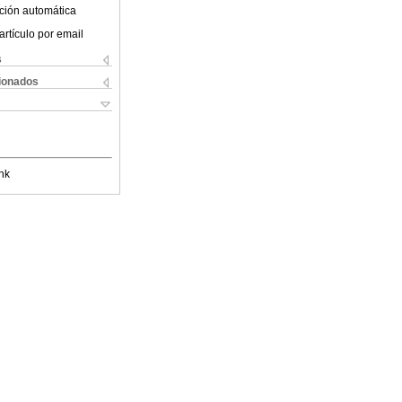
ción automática
artículo por email
s
cionados
nk