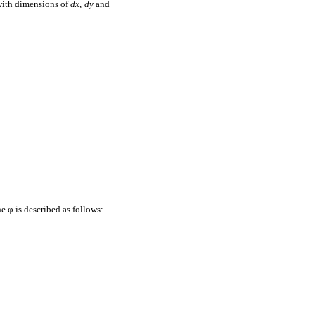
with dimensions of
dx, dy
and
he φ is described as follows: