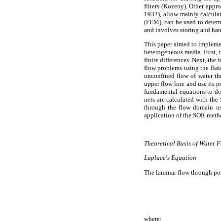
filters (Kozeny). Other app
1932), allow mainly calculat
(FEM), can be used to determ
and involves storing and hand
This paper aimed to impleme
heterogeneous media. First, t
finite differences. Next, th
flow problems using the Bai
unconfined flow of water t
upper flow line and use its 
fundamental equations to det
nets are calculated with the
through the flow domain us
application of the SOR meth
Theoretical Basis of Water F
Laplace's Equation
The laminar flow through po
where: