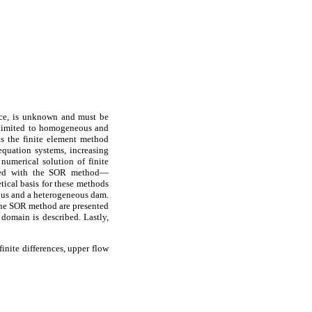
face, is unknown and must be
e limited to homogeneous and
as the finite element method
equation systems, increasing
numerical solution of finite
ented with the SOR method—
tical basis for these methods
eous and a heterogeneous dam.
 the SOR method are presented
 domain is described. Lastly,
inite differences, upper flow