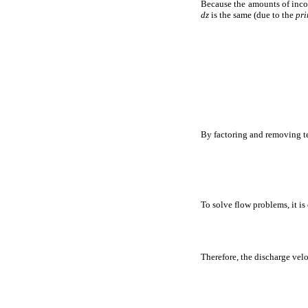
Because the amounts of inco
dz
is the same (due to the
pri
By factoring and removing t
To solve flow problems, it is
Therefore, the discharge vel