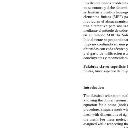
Los denominados problemas de 
no se conoce y debe determin
se limitan a medios homogé
elementos finitos (MEF) pa
involucran el almacenamient
una alternativa para analiz
mediante el método de sobre
en el método SOR: la Solu
Inicialmente se proporcionan
flujo no confinado en una p
obtenidas con cada técnica y
y el gasto de infiltración a
concluyentes y recomendacio
Palabras clave:
superficie 
finitas, línea superior de fl
Introduction
The classical relaxation me
knowing the domain geometry
equation for a point (node)
procedure, a square mesh wi
mesh with dimensions of Δ
x
the mesh. For these nodes,
assigned while respecting t