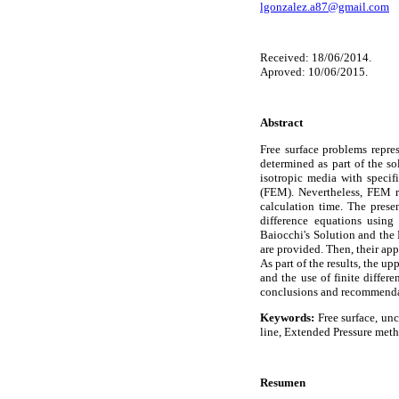
lgonzalez.a87@gmail.com
Received: 18/06/2014.
Aproved: 10/06/2015.
Abstract
Free surface problems repre
determined as part of the s
isotropic media with specif
(FEM). Nevertheless, FEM re
calculation time. The prese
difference equations usin
Baiocchi's Solution and the 
are provided. Then, their ap
As part of the results, the 
and the use of finite differ
conclusions and recommendat
Keywords:
Free surface, unc
line, Extended Pressure meth
Resumen