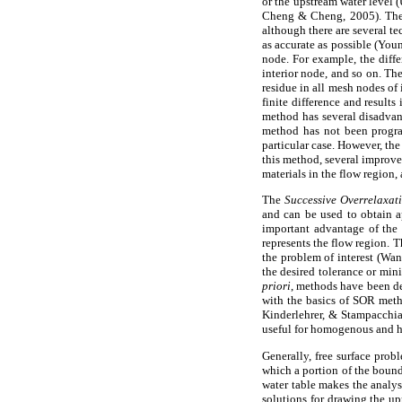
or the upstream water level
Cheng & Cheng, 2005). The v
although there are several t
as accurate as possible (Youn
node. For example, the diffe
interior node, and so on. The
residue in all mesh nodes of 
finite difference and result
method has several disadvan
method has not been progra
particular case. However, the
this method, several improve
materials in the flow region
The
Successive Overrelaxat
and can be used to obtain a
important advantage of the 
represents the flow region. T
the problem of interest (Wan
the desired tolerance or min
priori
, methods have been de
with the basics of SOR meth
Kinderlehrer, & Stampacchia
useful for homogenous and h
Generally, free surface pro
which a portion of the bound
water table makes the analys
solutions for drawing the up