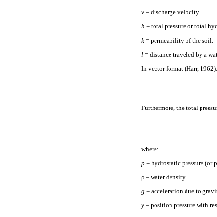
v
= discharge velocity.
h
= total pressure or total hy
k
= permeability of the soil.
l
= distance traveled by a wat
In vector format (Harr, 1962)
Furthermore, the total press
where:
p
= hydrostatic pressure (or p
ρ = water density.
g
= acceleration due to gravi
y
= position pressure with res