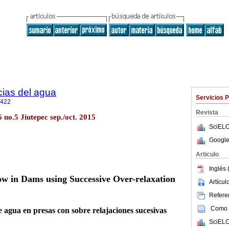
cias del agua
Servicios 
2422
Revista
6 no.5 Jiutepec sep./oct. 2015
SciELO
Google
Articulo
Inglés 
ow in Dams using Successive Over-relaxation
Artícu
Referen
Como c
e agua en presas con sobre relajaciones sucesivas
SciELO