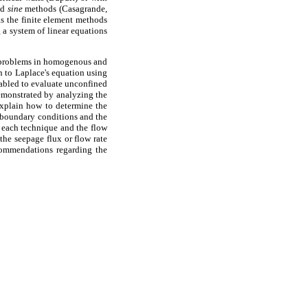
nd
sine
methods (Casagrande,
as the finite element methods
 a system of linear equations
w problems in homogenous and
on to Laplace's equation using
nabled to evaluate unconfined
emonstrated by analyzing the
xplain how to determine the
e boundary conditions and the
r each technique and the flow
the seepage flux or flow rate
commendations regarding the