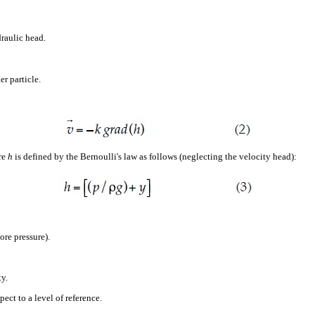
draulic head.
er particle.
:
ure
h
is defined by the Bernoulli's law as follows (neglecting the velocity head):
ore pressure).
ty.
pect to a level of reference.