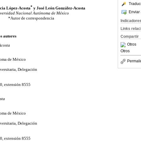
Traduc
*
cia López-Acosta
y José León González-Acosta
Enviar 
versidad Nacional Autónoma de México
*Autor de correspondencia
Indicadore
Links rela
os autores
Compartir
Otros
Acosta
Otros
noma de México
Permali
versitaria, Delegación
0, extensión 8555
sta
noma de México
versitaria, Delegación
0, extensión 8555