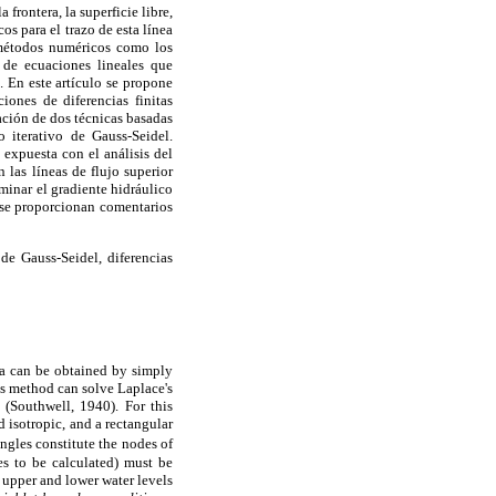
frontera, la superficie libre,
s para el trazo de esta línea
 métodos numéricos como los
 de ecuaciones lineales que
 En este artículo se propone
iones de diferencias finitas
ción de dos técnicas basadas
iterativo de Gauss-Seidel.
 expuesta con el análisis del
las líneas de flujo superior
minar el gradiente hidráulico
, se proporcionan comentarios
de Gauss-Seidel, diferencias
ia can be obtained by simply
s method can solve Laplace's
 (Southwell, 1940). For this
 isotropic, and a rectangular
angles constitute the nodes of
es to be calculated) must be
 upper and lower water levels