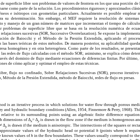
superficie libre son problemas de valores de frontera en los que una porción de la 
arse como parte de la solución. Los procedimientos rigurosos y aproximados clásico
neos e isótropos con geometrías particulares. Actualmente es posible emplear
ra su determinación. Sin embargo, el MEF requiere la resolución de sistemas
o y manejo de un gran número de matrices que incrementan el tiempo de cálculo.
ar problemas de superficie libre que se basa en la resolución numérica de ecuac
 relajaciones sucesivas (SOR, Successive Overrelaxation). Se expone la implementa
ción de Baiocchi y el Método de la Presión Extendida, aplicando el proceso 
 las bases teóricas de estos métodos. De manera posterior, su aplicabilidad queda
resa homogénea y en otra heterogénea. Como parte de los resultados, se presentan 
 las redes de flujo calculadas con el método SOR; asimismo, se explica cómo deter
 través del dominio de flujo mediante ecuaciones de diferencias finitas. Por último
nes de cómo aplicar y optimar el empleo de estas técnicas.
libre, flujo no confinado, Sobre Relajaciones Sucesivas (SOR), proceso iterativo 
ujo, Método de la Presión Extendida, método de Baiocchi, redes de flujo en presas.
thod is an iterative process in which solutions for water flow through porous med
 and hydraulic boundary conditions (Allen, 1954; Finnemore & Perry, 1968). Thi
 relative to its surrounding points using an algebraic finite difference equation
th dimensions of Δ
= Δ
is drawn in the flow zone if the medium is homogenous and
x
y
≠ Δ
is drawn if the medium is anisotropic. The intersections of the squares or rect
y
 approximate values of the hydraulic head or potential
h
(points where h requir
he known values of
h
in the flow boundaries. These values usually correspond to the