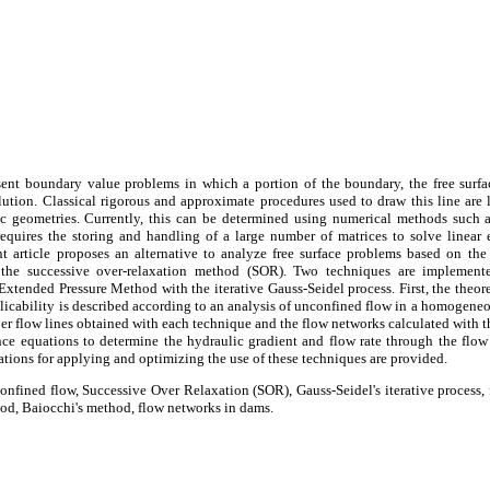
sent boundary value problems in which a portion of the boundary, the free sur
olution. Classical rigorous and approximate procedures used to draw this line ar
ic geometries. Currently, this can be determined using numerical methods such 
quires the storing and handling of a large number of matrices to solve linear 
nt article proposes an alternative to analyze free surface problems based on the 
g the successive over-relaxation method (SOR). Two techniques are implem
Extended Pressure Method with the iterative Gauss-Seidel process. First, the theore
plicability is described according to an analysis of unconfined flow in a homogen
upper flow lines obtained with each technique and the flow networks calculated with
ence equations to determine the hydraulic gradient and flow rate through the flow
ions for applying and optimizing the use of these techniques are provided.
onfined flow, Successive Over Relaxation (SOR), Gauss-Seidel's iterative process, f
od, Baiocchi's method, flow networks in dams.