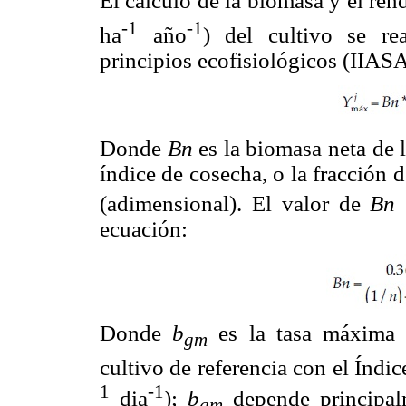
El cálculo de la biomasa y el re
-1
-1
ha
año
) del cultivo se re
principios ecofisiológicos (IIAS
Donde
Bn
es la biomasa neta de l
índice de cosecha, o la fracción 
(adimensional). El valor de
Bn
ecuación:
Donde
b
es la tasa máxima 
gm
cultivo de referencia con el Índic
1
-1
dia
);
b
depende principalm
gm