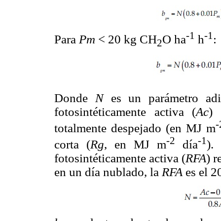
-1
-1
Para
Pm
< 20 kg CH
O ha
h
:
2
Donde
N
es un parámetro adim
fotosintéticamente activa (
Ac
) 
-
totalmente despejado (en MJ m
-2
-1
corta (
Rg
, en MJ m
día
).
fotosintéticamente activa (
RFA
) r
en un día nublado, la
RFA
es el 2