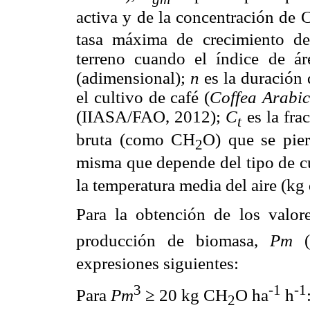
activa y de la concentración de
tasa máxima de crecimiento del
terreno cuando el índice de ár
(adimensional);
n
es la duración 
el cultivo de café (
Coffea Arabic
(IIASA/FAO, 2012);
C
es la fra
t
bruta (como CH
O) que se pier
2
misma que depende del tipo de c
la temperatura media del aire (kg 
Para la obtención de los valo
producción de biomasa,
Pm
(
expresiones siguientes:
3
-1
-1
Para
Pm
≥ 20 kg CH
O ha
h
2