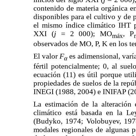
contenido de materia orgánica en
disponibles para el cultivo y de 
el mismo índice climático IHT pa
XXI (
j
= 2 000); MO
, P
máx
observados de MO, P, K en los te
El valor
F
es adimensional, varía
α
fértil potencialmente; 0, al sue
ecuación (11) es útil porque uti
propiedades de suelos de la repú
INEGI (1988, 2004) e INIFAP (2
La estimación de la alteración 
climático está basada en la Le
(Budyko, 1974; Volobuyev, 1974
modales regionales de algunas pr