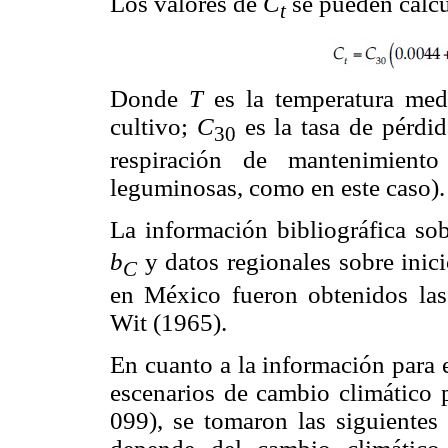
Los valores de
C
se pueden calcu
t
Donde
T
es la temperatura medi
cultivo;
C
es la tasa de pérdi
30
respiración de mantenimien
leguminosas, como en este caso).
La información bibliográfica so
b
y datos regionales sobre inici
C
en México fueron obtenidos la
Wit (1965).
En cuanto a la información para e
escenarios de cambio climático p
099), se tomaron las siguientes