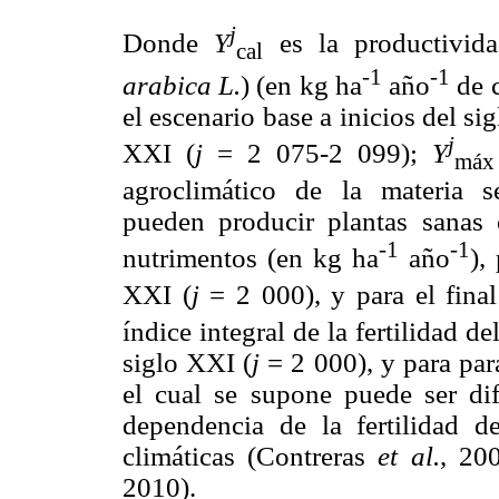
j
Donde
Y
es la productivida
cal
-1
-1
arabica L.
) (en kg ha
año
de c
el escenario base a inicios del si
j
XXI (
j
= 2 075-2 099);
Y
máx
agroclimático de la materia 
pueden producir plantas sanas
-1
-1
nutrimentos (en kg ha
año
),
XXI (
j
= 2 000), y para el final
índice integral de la fertilidad de
siglo XXI (
j
= 2 000), y para para
el cual se supone puede ser dife
dependencia de la fertilidad d
climáticas (Contreras
et al.
, 20
2010).