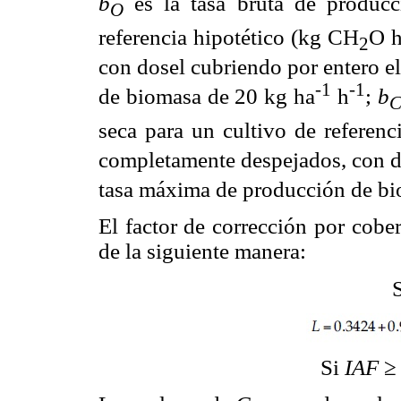
b
es la tasa bruta de producc
O
referencia hipotético (kg CH
O 
2
con dosel cubriendo por entero e
-1
-1
de biomasa de 20 kg ha
h
;
b
seca para un cultivo de referenc
completamente despejados, con do
tasa máxima de producción de bi
El factor de corrección por cober
de la siguiente manera:
Si
IAF
≥ 