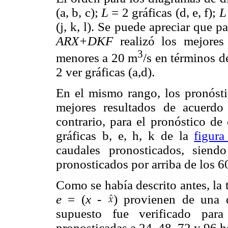
(a, b, c);
L
= 2 gráficas (d, e, f);
L
(j, k, l). Se puede apreciar que p
ARX+DKF
realizó los mejores
3
menores a 20 m
/s en términos 
2 ver gráficas (a,d).
En el mismo rango, los pronóst
mejores resultados de acuerdo 
contrario, para el pronóstico de
gráficas b, e, h, k de la
figura
caudales pronosticados, siend
pronosticados por arriba de los 60 
Como se había descrito antes, la 
e
= (
x
-
) provienen de una d
supuesto fue verificado para
pronosticadas a 24, 48, 72 y 96 h