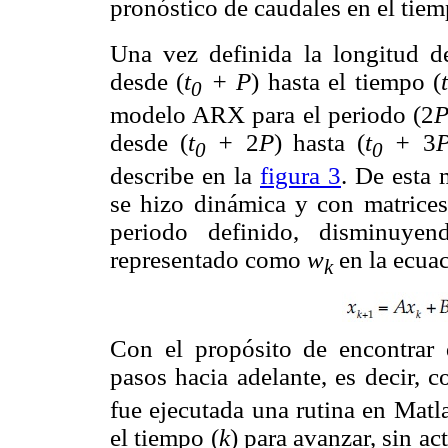
pronóstico de caudales en el tiem
Una vez definida la longitud de
desde (
t
+ P
) hasta el tiempo (
0
modelo ARX para el periodo (2
desde (
t
+
2
P
) hasta (
t
+
3
0
0
describe en la
figura 3
. De esta
se hizo dinámica y con matrices
periodo definido, disminuye
representado como
w
en la ecuac
k
Con el propósito de encontrar 
pasos hacia adelante, es decir, 
fue ejecutada una rutina en Matl
el tiempo (
k
) para avanzar, sin ac