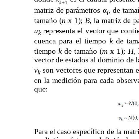
k
+1
matriz de parámetros α
, de tama
i
tamaño (
n
x 1);
B
, la matriz de 
u
representa el vector que contie
k
cuenca para el tiempo
k
de tam
tiempo
k
de tamaño (
m
x 1);
H
,
vector de estados al dominio de 
v
son vectores que representan e
k
en la medición para cada observ
que:
Para el caso específico de la matr