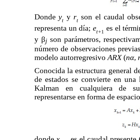
Donde
y
y
r
son el caudal obs
t
t
representa un día;
e
es el térmi
t+
1
y β
son parámetros, respectiva
j
número de observaciones previas 
modelo autorregresivo
ARX
(
nα, 
Conocida la estructura general 
de estados se convierte en una h
Kalman en cualquiera de su
representarse en forma de espaci
donde
x
es el caudal presente