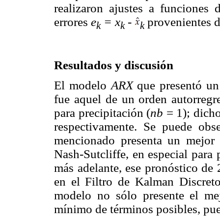
realizaron ajustes a funciones 
errores
e
= x
-
provenientes de
k
k
k
Resultados y discusión
El modelo
ARX
que presentó un
fue aquel de un orden autorregr
para precipitación (
nb
= 1); dicho
respectivamente. Se puede ob
mencionado presenta un mejor a
Nash-Sutcliffe, en especial para
más adelante, ese pronóstico de 
en el Filtro de Kalman Discret
modelo no sólo presente el mej
mínimo de términos posibles, pues