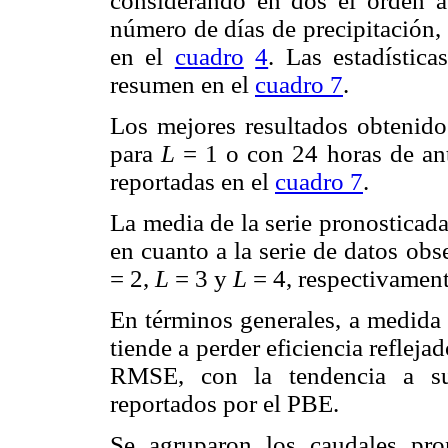
considerando en dos el orden a
número de días de precipitación,
en el
cuadro
4
. Las estadística
resumen en el
cuadro 7
.
Los mejores resultados obtenido
para
L
= 1 o con 24 horas de ant
reportadas en el
cuadro 7
.
La media de la serie pronosticad
en cuanto a la serie de datos obs
= 2,
L
= 3 y
L
= 4, respectivament
En términos generales, a medida 
tiende a perder eficiencia reflej
RMSE, con la tendencia a sub
reportados por el PBE.
Se agruparon los caudales pro