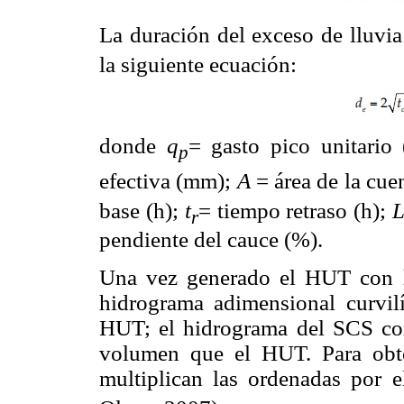
La duración del exceso de lluvi
la siguiente ecuación:
donde
q
= gasto pico unitario
p
efectiva (mm);
A
= área de la cu
base (h);
t
= tiempo retraso (h);
r
pendiente del cauce (%).
Una vez generado el HUT con l
hidrograma adimensional curvil
HUT; el hidrograma del SCS co
volumen que el HUT. Para obte
multiplican las ordenadas por e