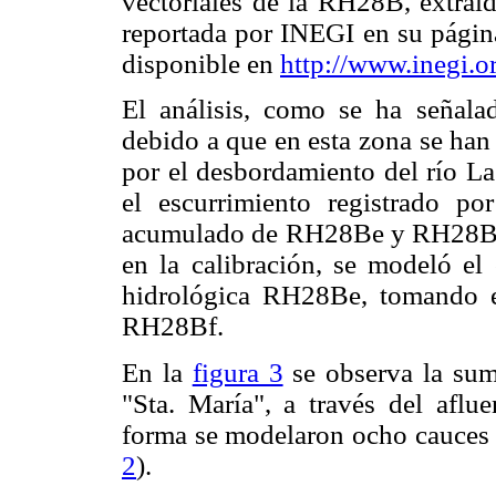
vectoriales de la RH28B, extraí
reportada por INEGI en su página
disponible en
http://www.inegi.o
El análisis, como se ha señal
debido a que en esta zona se han
por el desbordamiento del río L
el escurrimiento registrado po
acumulado de RH28Be y RH28B
en la calibración, se modeló el
hidrológica RH28Be, tomando e
RH28Bf.
En la
figura 3
se observa la sum
"Sta. María", a través del afl
forma se modelaron ocho cauce
2
).