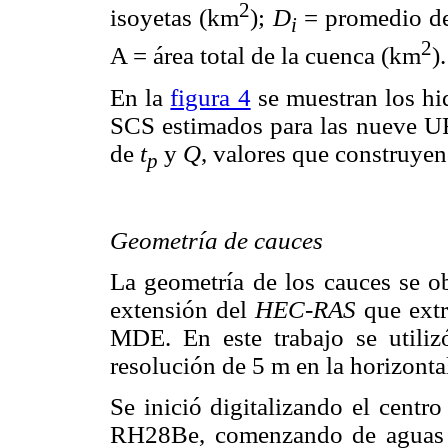
2
isoyetas (km
);
D
= promedio de 
i
2
A = área total de la cuenca (km
).
En la
figura 4
se muestran los hi
SCS estimados para las nueve U
de
t
y
Q
, valores que construye
p
Geometría de cauces
La geometría de los cauces se
extensión del
HEC-RAS
que extr
MDE. En este trabajo se util
resolución de 5 m en la horizontal
Se inició digitalizando el centro
RH28Be, comenzando de aguas ar