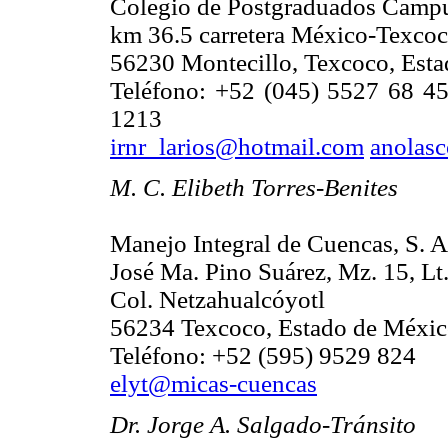
Colegio de Postgraduados Campu
km 36.5 carretera México-Texco
56230 Montecillo, Texcoco, Est
Teléfono: +52 (045) 5527 68 45
1213
irnr_larios@hotmail.com
anolas
M. C. Elibeth Torres-Benites
Manejo Integral de Cuencas, S. A.
José Ma. Pino Suárez, Mz. 15, Lt.
Col. Netzahualcóyotl
56234 Texcoco, Estado de Méxic
Teléfono: +52 (595) 9529 824
elyt@micas-cuencas
Dr. Jorge A. Salgado-Tránsito