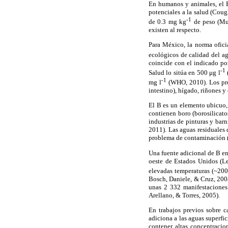
En humanos y animales, el B 
potenciales a la salud (Coug
-1
de 0.3 mg kg
de peso (Mur
existen al respecto.
Para México, la norma ofici
ecológicos de calidad del a
coincide con el indicado po
-1
Salud lo sitúa en 500 μg l
-1
mg l
(WHO, 2010). Los pro
intestino), hígado, riñones 
El B es un elemento ubicuo, 
contienen boro (borosilicato
industrias de pinturas y barn
2011). Las aguas residuales 
problema de contaminación (
Una fuente adicional de B en 
oeste de Estados Unidos (Le
elevadas temperaturas (~200
Bosch, Daniele, & Cruz, 200
unas 2 332 manifestaciones 
Arellano, & Torres, 2005).
En trabajos previos sobre c
adiciona a las aguas superfic
contener altas concentraci