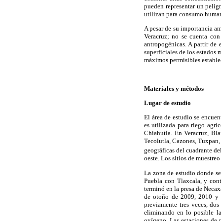
pueden representar un peligr
utilizan para consumo huma
A pesar de su importancia amb
Veracruz; no se cuenta con 
antropogénicas. A partir de 
superficiales de los estados 
máximos permisibles establec
Materiales y métodos
Lugar de estudio
El área de estudio se encuen
es utilizada para riego agr
Chiahutla. En Veracruz, Bl
Tecolutla, Cazones, Tuxpan,
geográficas del cuadrante de
oeste. Los sitios de muestreo
La zona de estudio donde se 
Puebla con Tlaxcala, y cont
terminó en la presa de Necaxa
de otoño de 2009, 2010 y 2
previamente tres veces, dos
eliminando en lo posible la
oxígeno. Las estaciones de