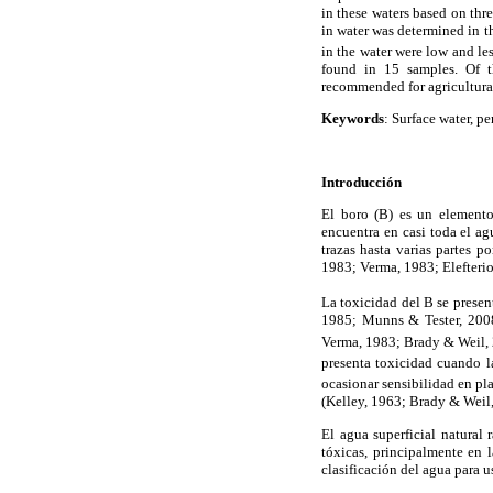
in these waters based on thr
in water was determined in 
in the water were low and le
found in 15 samples. Of t
recommended for agricultural
Keywords
: Surface water, pe
Introducción
El boro (B) es un elemento
encuentra en casi toda el ag
trazas hasta varias partes
1983; Verma, 1983; Elefterio
La toxicidad del B se presen
1985; Munns & Tester, 200
Verma, 1983; Brady & Weil, 2
presenta toxicidad cuando l
ocasionar sensibilidad en pla
(Kelley, 1963; Brady & Weil,
El agua superficial natural
tóxicas, principalmente en l
clasificación del agua para u