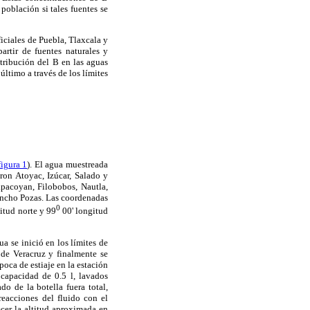
población si tales fuentes se
ficiales de Puebla, Tlaxcala y
artir de fuentes naturales y
stribución del B en las aguas
último a través de los límites
figura 1
). El agua muestreada
ron Atoyac, Izúcar, Salado y
pacoyan, Filobobos, Nautla,
ancho Pozas. Las coordenadas
0
titud norte y 99
00' longitud
a se inició en los límites de
 de Veracruz y finalmente se
poca de estiaje en la estación
capacidad de 0.5 l, lavados
o de la botella fuera total,
reacciones del fluido con el
er la altitud aproximada en