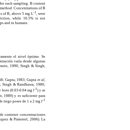
 for each sampling. B content
 method. Concentrations of B
-1
ts of B, above 5 mg L
, were
iction, while 16.5% is not
ops and in humans.
ramente el nivel óptimo. Se
entración varía desde algunas
amoto, 1990; Singh & Singh,
968; Gupta, 1983; Gupta
et al,
7; Singh & Randhawa, 1980;
-1
e boro (0.03-0.04 mg l
) y se
, 1989) y es suficiente para
-1
de riego posee de 1 a 2 mg l
ede contener concentraciones
quez & Pimentel, 2006). La