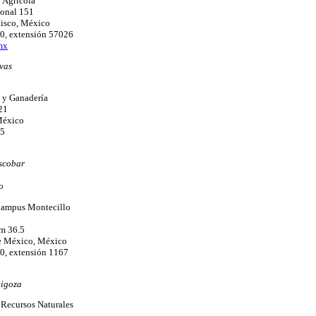
 Agrícola
onal 151
lisco, México
0, extensión 57026
mx
vas
 y Ganadería
21
México
95
scobar
o
Campus Montecillo
m 36.5
e México, México
0, extensión 1167
tigoza
Recursos Naturales