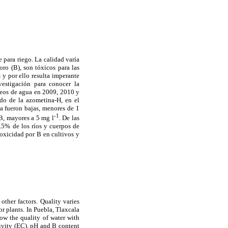
e para riego. La calidad varía
ro (B), son tóxicos para las
 y por ello resulta imperante
estigación para conocer la
treos de agua en 2009, 2010 y
do de la azometina-H, en el
a fueron bajas, menores de 1
-1
 B, mayores a 5 mg l
. De las
.5% de los ríos y cuerpos de
toxicidad por B en cultivos y
other factors. Quality varies
or plants. In Puebla, Tlaxcala
now the quality of water with
tivity (EC), pH and B content