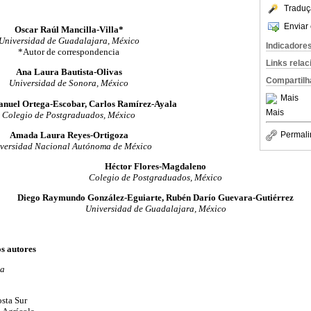
Traduç
Enviar 
Oscar Raúl Mancilla-Villa*
Universidad de Guadalajara, México
Indicadore
*Autor de correspondencia
Links rela
Ana Laura Bautista-Olivas
Compartilh
Universidad de Sonora, México
Mais
nuel Ortega-Escobar, Carlos Ramírez-Ayala
Mais
Colegio de Postgraduados, México
Amada Laura Reyes-Ortigoza
Permali
versidad Nacional Autónoma de México
Héctor Flores-Magdaleno
Colegio de Postgraduados, México
Diego Raymundo González-Eguiarte, Rubén Darío Guevara-Gutiérrez
Universidad de Guadalajara, México
os autores
la
osta Sur