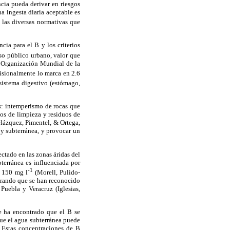
ncia pueda derivar en riesgos
a ingesta diaria aceptable es
 las diversas normativas que
ia para el B y los criterios
uso público urbano, valor que
a Organización Mundial de la
isionalmente lo marca en 2.6
istema digestivo (estómago,
es: intemperismo de rocas que
tos de limpieza y residuos de
Velázquez, Pimentel, & Ortega,
 y subterránea, y provocar un
ectado en las zonas áridas del
terránea es influenciada por
-1
s 150 mg l
(Morell, Pulido-
erando que se han reconocido
Puebla y Veracruz (Iglesias,
se ha encontrado que el B se
 que el agua subterránea puede
 Estas concentraciones de B