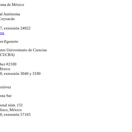
noma de México
nal Autónoma
 Coyoacán
7, extensión 24922
.mx
ez-Eguiarte
ntro Universitario de Ciencias
s (CUCBA)
hez #2100
 México
0, extensión 3040 y 3190
tiérrez
osta Sur
onal núm. 151
alisco, México
0, extensión 57165