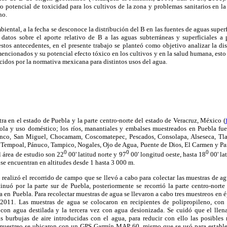
o potencial de toxicidad para los cultivos de la zona y problemas sanitarios en la 
no.
iental, a la fecha se desconoce la distribución del B en las fuentes de aguas super
datos sobre el aporte relativo de B a las aguas subterráneas y superficiales a p
estos antecedentes, en el presente trabajo se planteó como objetivo analizar la di
mencionados y su potencial efecto tóxico en los cultivos y en la salud humana, esto 
idos por la normativa mexicana para distintos usos del agua.
tra en el estado de Puebla y la parte centro-norte del estado de Veracruz, México (
ícola y uso doméstico; los ríos, manantiales y embalses muestreados en Puebla fue
anco, San Miguel, Chocamam, Coscomatepec, Pescados, Consolapa, Alseseca, Tla
 Tempoal, Pánuco, Tampico, Nogales, Ojo de Agua, Puente de Dios, El Carmen y P
0
0
0
l área de estudio son 22
00' latitud norte y 97
00' longitud oeste, hasta 18
00' la
 se encuentran en altitudes desde 1 hasta 3 000 m.
realizó el recorrido de campo que se llevó a cabo para colectar las muestras de agu
inuó por la parte sur de Puebla, posteriormente se recorrió la parte centro-norte
 en Puebla. Para recolectar muestras de agua se llevaron a cabo tres muestreos en é
011. Las muestras de agua se colocaron en recipientes de polipropileno, con 
 con agua destilada y la tercera vez con agua desionizada. Se cuidó que el llenad
s burbujas de aire introducidas con el agua, para reducir con ello las posibles 
 muestreo se ubicaron con un GPS Garmín MAP 60, mismo que se usó para establec