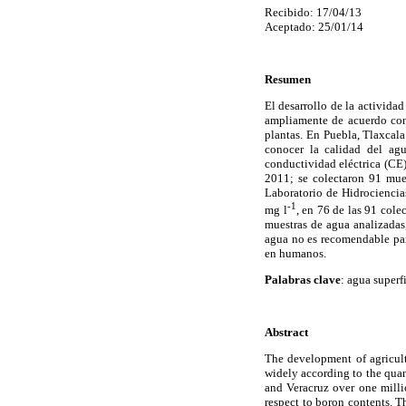
Recibido: 17/04/13
Aceptado: 25/01/14
Resumen
El desarrollo de la actividad
ampliamente de acuerdo con 
plantas. En Puebla, Tlaxcala
conocer la calidad del ag
conductividad eléctrica (CE)
2011; se colectaron 91 mue
Laboratorio de Hidrociencia
-1
mg l
, en 76 de las 91 col
muestras de agua analizadas
agua no es recomendable para
en humanos.
Palabras clave
: agua superf
Abstract
The development of agricultu
widely according to the quant
and Veracruz over one millio
respect to boron contents. T