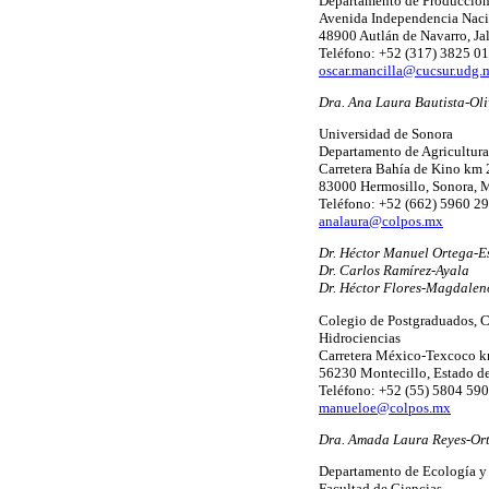
Departamento de Producción
Avenida Independencia Naci
48900 Autlán de Navarro, Ja
Teléfono: +52 (317) 3825 01
oscar.mancilla@cucsur.udg.
Dra. Ana Laura Bautista-Oli
Universidad de Sonora
Departamento de Agricultura
Carretera Bahía de Kino km 
83000 Hermosillo, Sonora, 
Teléfono: +52 (662) 5960 2
analaura@colpos.mx
Dr. Héctor Manuel Ortega-E
Dr. Carlos Ramírez-Ayala
Dr. Héctor Flores-Magdalen
Colegio de Postgraduados, 
Hidrociencias
Carretera México-Texcoco k
56230 Montecillo, Estado d
Teléfono: +52 (55) 5804 590
manueloe@colpos.mx
Dra. Amada Laura Reyes-Or
Departamento de Ecología y 
Facultad de Ciencias