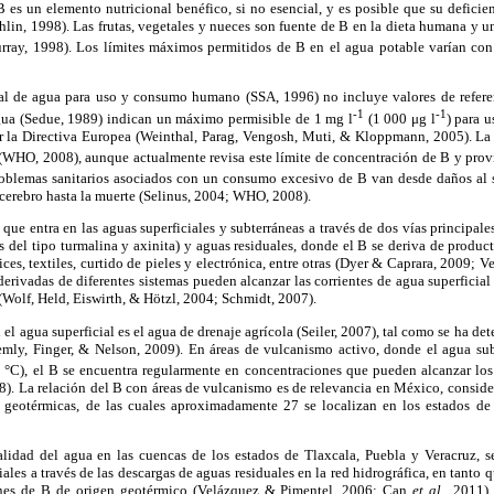
es un elemento nutricional benéfico, si no esencial, y es posible que su deficie
hlin, 1998). Las frutas, vegetales y nueces son fuente de B en la dieta humana y un
ray, 1998). Los límites máximos permitidos de B en el agua potable varían con
al de agua para uso y consumo humano (SSA, 1996) no incluye valores de referenc
-1
-1
gua (Sedue, 1989) indican un máximo permisible de 1 mg l
(1 000 μg l
) para 
r la Directiva Europea (Weinthal, Parag, Vengosh, Muti, & Kloppmann, 2005). L
(WHO, 2008), aunque actualmente revisa este límite de concentración de B y prov
blemas sanitarios asociados con un consumo excesivo de B van desde daños al s
y cerebro hasta la muerte (Selinus, 2004; WHO, 2008).
que entra en las aguas superficiales y subterráneas a través de dos vías principal
s del tipo turmalina y axinita) y aguas residuales, donde el B se deriva de produc
ices, textiles, curtido de pieles y electrónica, entre otras (Dyer & Caprara, 2009; 
derivadas de diferentes sistemas pueden alcanzar las corrientes de agua superficial
Wolf, Held, Eiswirth, & Hötzl, 2004; Schmidt, 2007).
el agua superficial es el agua de drenaje agrícola (Seiler, 2007), tal como se ha det
mly, Finger, & Nelson, 2009). En áreas de vulcanismo activo, donde el agua sub
 °C), el B se encuentra regularmente en concentraciones que pueden alcanzar lo
8). La relación del B con áreas de vulcanismo es de relevancia en México, consid
geotérmicas, de las cuales aproximadamente 27 se localizan en los estados de 
alidad del agua en las cuencas de los estados de Tlaxcala, Puebla y Veracruz, 
iales a través de las descargas de aguas residuales en la red hidrográfica, en tanto
ones de B de origen geotérmico (Velázquez & Pimentel, 2006; Can
et al.,
2011).