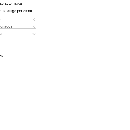
ão automática
este artigo por email
s
cionados
ar
nk