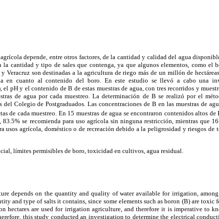
 agrícola depende, entre otros factores, de la cantidad y calidad del agua disponibl
la cantidad y tipo de sales que contenga, ya que algunos elementos, como el bo
 y Veracruz son destinadas a la agricultura de riego más de un millón de hectáreas
ua en cuanto al contenido del boro. En este estudio se llevó a cabo una inv
, el pH y el contenido de B de estas muestras de agua, con tres recorridos y mues
stras de agua por cada muestreo. La determinación de B se realizó por el méto
s del Colegio de Postgraduados. Las concentraciones de B en las muestras de agu
ectas de cada muestreo. En 15 muestras de agua se encontraron contenidos altos de
, 83.5% se recomienda para uso agrícola sin ninguna restricción, mientras que 16
 usos agrícola, doméstico o de recreación debido a la peligrosidad y riesgos de 
icial, límites permisibles de boro, toxicidad en cultivos, agua residual.
re depends on the quantity and quality of water available for irrigation, among 
ity and type of salts it contains, since some elements such as boron (B) are toxic f
n hectares are used for irrigation agriculture, and therefore it is imperative to k
herefore, this study conducted an investigation to determine the electrical conduc