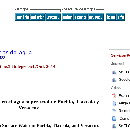
cias del agua
Serviços P
422
Journal
5 no.5 Jiutepec Set./Out. 2014
SciELO
Google
Artigo
Espanh
en el agua superficial
de Puebla, Tlaxcala y
Artigo
Veracruz
Referên
Como c
 Surface Water in Puebla, Tlaxcala, and Veracruz
SciELO