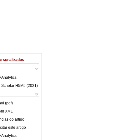
ersonalizados
 Analytics
 Scholar H5M5 (
2021
)
ol (pdf)
 em XML
cias do artigo
itar este artigo
 Analytics