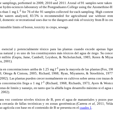
ee samplings, performed in 2009, 2010 and 2011. A total of 91 samples were taken
the hydro-sciences laboratory of the Postgraduates College using the Azomethine-H
-1
ss than 1 mg L
for 76 of the 91 samples collected for each sampling. High conten
he waters analyzed, 83.5% is recommended for agricultural use without restr
, domestic or recreational uses due to the dangers and risk of toxicity from B in cr
rmissible limits of boron, toxicity in crops, sewage.
 esencial y potencialmente tóxico para las plantas cuando excede apenas lige
ua natural y es uno de los constituyentes más tóxicos del agua de riego. Su conc
 por millón (Gupta, Jame, Cambell, Leyshon, & Nicholaichuk, 1985; Keren & Miy
u, 2001).
-1
ta en concentraciones arriba de 1.25 mg l
para la mayoría de las plantas (Fox, 1
8; Ortega & Cintora, 2005; Richard, 1968; Ryan, Miyamoto, & Stroehlein, 197
002). Las plantas pueden crecer normalmente en cultivos sobre arena con trazas d
-1
a concentración llega a 1 mg l
(Richard, 1968; Richards, 1973; Ayers & Westcot
ntas de limón y naranjo, en tanto que la alfalfa logra desarrollo máximo si el agua 
 2002).
 rara vez contiene niveles tóxicos de B, pero el agua de manantiales y pozos pu
a cercanía de fallas tectónicas y en zonas geotérmicas (Carrera
et al,
2011; Veláz
so agrícola con base en el contenido de B se presenta en el
cuadro 1
.