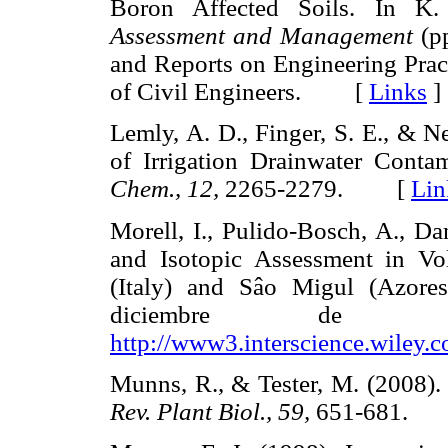
Boron Affected Soils. In K.
Assessment and Management
(pp
and Reports on Engineering Prac
of Civil Engineers. [
Links
]
Lemly, A. D., Finger, S. E., & N
of Irrigation Drainwater Conta
Chem., 12,
2265-2279. [
Lin
Morell, I., Pulido-Bosch, A., Da
and Isotopic Assessment in Vo
(Italy) and Sâo Migul (Azores
diciembre de 2
http://www3.interscience.wiley.
Munns, R., & Tester, M. (2008).
Rev. Plant Biol., 59,
651-681.