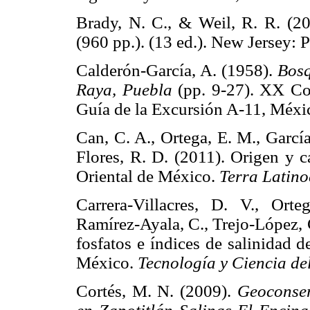
Brady, N. C., & Weil, R. R. (2
(960 pp.). (13 ed.). New Jersey
Calderón-García, A. (1958).
Bosq
Raya, Puebla
(pp. 9-27). XX Con
Guía de la Excursión A-11, M
Can, C. A., Ortega, E. M., Garcí
Flores, R. D. (2011). Origen y c
Oriental de México.
Terra Latin
Carrera-Villacres, D. V., Orte
Ramírez-Ayala, C., Trejo-López, 
fosfatos e índices de salinidad 
México.
Tecnología y Ciencia de
Cortés, M. N. (2009).
Geoconser