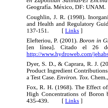
en Zapotitlán Salinas-El Encina
Geografía. México, DF: UN
Coughlin, J. R. (1998). Inorga
and Health and Regulatory Guid
137-151. [
Links
]
Elefteriou, P. (2001).
Boron in G
[en línea]. Citado el 26 
http://www.hydroweb.com/jehabs
Dyer, S. D., & Caprara, R. J. (
Product Ingredient Contributions
a Test Case.
Environ. Tox.
Chem.
Fox, R. H. (1968). The Effect 
High Concentrations of Boron 
435-439. [
Links
]