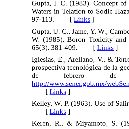
Gupta, I. C. (1983). Concept of
Waters in Telation to Sodic Haza
97-113. [
Links
]
Gupta, U. C., Jame, Y. W., Cambe
W. (1985). Boron Toxicity and
65(3), 381-409. [
Links
]
Iglesias, E., Arellano, V., & Tor
prospectiva tecnológica de la ge
de febrero de 
http://www.sener.gob.mx/webSen
[
Links
]
Kelley, W. P. (1963). Use of Sali
[
Links
]
Keren, R., & Miyamoto, S. (19