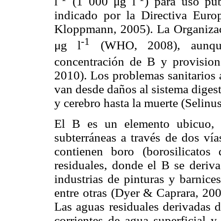
l
(1 000 μg l
) para uso pú
indicado por la Directiva Euro
Kloppmann, 2005). La Organizac
-1
μg l
(WHO, 2008), aunque 
concentración de B y provisio
2010). Los problemas sanitarios
van desde daños al sistema digest
y cerebro hasta la muerte (Selin
El B es un elemento ubicuo, q
subterráneas a través de dos vía
contienen boro (borosilicatos
residuales, donde el B se deriv
industrias de pinturas y barnices,
entre otras (Dyer & Caprara, 200
Las aguas residuales derivadas d
corrientes de agua superficial 