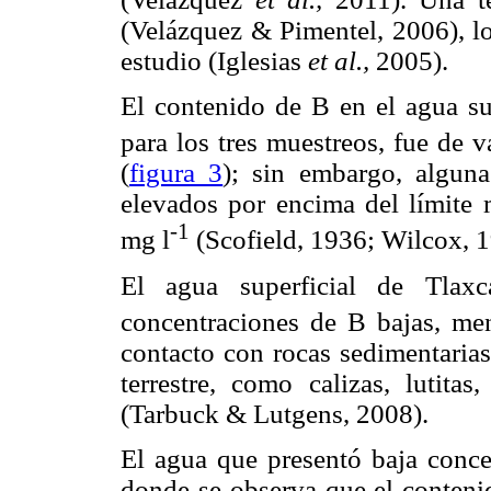
(Velázquez & Pimentel, 2006), lo
estudio (Iglesias
et al.,
2005).
El contenido de B en el agua sup
para los tres muestreos, fue de v
(
figura 3
); sin embargo, alguna
elevados por encima del límite 
-1
mg l
(Scofield, 1936; Wilcox, 1
El agua superficial de Tlaxc
concentraciones de B bajas, me
contacto con rocas sedimentaria
terrestre, como calizas, lutitas
(Tarbuck & Lutgens, 2008).
El agua que presentó baja conce
donde se observa que el conteni