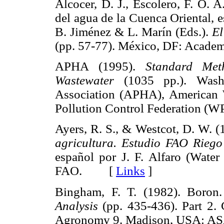
Alcocer, D. J., Escolero, F. Ó. 
del agua de la Cuenca Oriental, 
B. Jiménez & L. Marín (Eds.).
El
(pp. 57-77). México, DF: Acad
APHA (1995).
Standard Met
Wastewater
(1035 pp.). Washi
Association (APHA), American
Pollution Control Federation
Ayers, R. S., & Westcot, D. W. 
agricultura. Estudio FAO Riego
español por J. F. Alfaro (Water
FAO. [
Links
]
Bingham, F. T. (1982). Boron
Analysis
(pp. 435-436). Part 2. 
Agronomy 9. Madison, USA: 