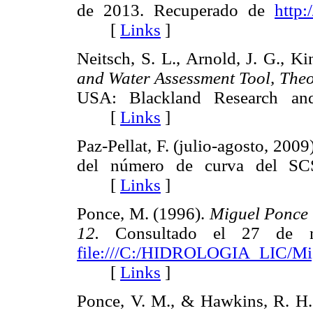
de 2013. Recuperado de
http:
[
Links
]
Neitsch, S. L., Arnold, J. G., Ki
and Water Assessment Tool, The
USA: Blackland Research and 
[
Links
]
Paz-Pellat, F. (julio-agosto, 200
del número de curva del S
[
Links
]
Ponce, M. (1996).
Miguel Ponce 
12.
Consultado el 27 de n
file:///C:/HIDROLOGIA_LIC/
[
Links
]
Ponce, V. M., & Hawkins, R. H.