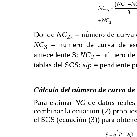
Donde
NC
= número de curva d
2s
NC
= número de curva de esc
3
antecedente 3;
NC
= número de c
2
tablas del SCS;
slp
= pendiente pr
Cálculo del número de curva de
Para estimar
NC
de datos reales 
combinar la ecuación (2) propues
el SCS (ecuación (3)) para obtene