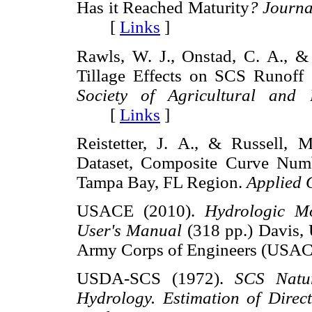
Has it Reached Maturity
? Journa
[
Links
]
Rawls, W. J., Onstad, C. A., &
Tillage Effects on SCS Runof
Society of Agricultural and B
[
Links
]
Reistetter, J. A., & Russell,
Dataset, Composite Curve Numb
Tampa Bay, FL Region.
Applied 
USACE (2010).
Hydrologic M
User's Manual
(318 pp.) Davis, 
Army Corps of Engineers (U
USDA-SCS (1972).
SCS Natur
Hydrology. Estimation of Direc