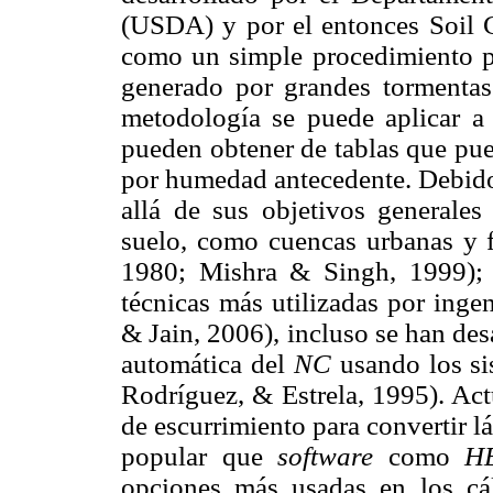
(USDA) y por el entonces Soil
como un simple procedimiento pa
generado por grandes tormentas
metodología se puede aplicar a
pueden obtener de tablas que pue
por humedad antecedente. Debido
allá de sus objetivos generales
suelo, como cuencas urbanas y f
1980; Mishra & Singh, 1999); a
técnicas más utilizadas por inge
& Jain, 2006), incluso se han de
automática del
NC
usando los si
Rodríguez, & Estrela, 1995). Ac
de escurrimiento para convertir l
popular que
software
como
H
opciones más usadas en los cá