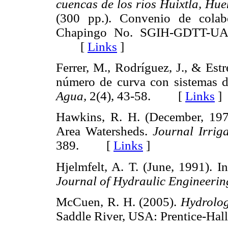
cuencas de los ríos Huixtla, Hu
(300 pp.). Convenio de colab
Chapingo No. SGIH-GDTT-UACH
[
Links
]
Ferrer, M., Rodríguez, J., & Est
número de curva con sistemas d
Agua,
2(4), 43-58. [
Links
]
Hawkins, R. H. (December, 197
Area Watersheds.
Journal Irrig
389. [
Links
]
Hjelmfelt, A. T. (June, 1991). 
Journal of Hydraulic Engineerin
McCuen, R. H. (2005).
Hydrolog
Saddle River, USA: Prentice-