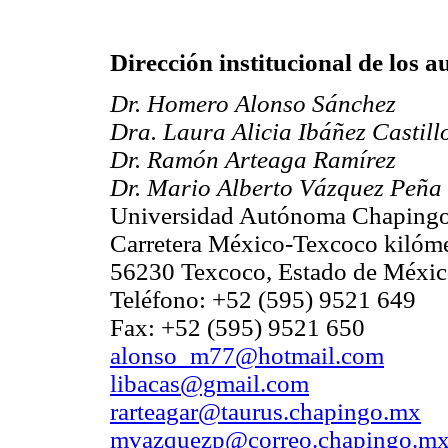
Dirección institucional de los a
Dr. Homero Alonso Sánchez
Dra. Laura Alicia Ibáñez Castill
Dr. Ramón Arteaga Ramírez
Dr. Mario Alberto Vázquez Peña
Universidad Autónoma Chaping
Carretera México-Texcoco kilóme
56230 Texcoco, Estado de Méx
Teléfono: +52 (595) 9521 649
Fax: +52 (595) 9521 650
alonso_m77@hotmail.com
libacas@gmail.com
rarteagar@taurus.chapingo.mx
mvazquezp@correo.chapingo.m