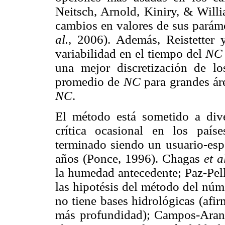
Neitsch, Arnold, Kiniry, & Will
cambios en valores de sus pará
al.,
2006). Además, Reistetter y
variabilidad en el tiempo del
NC
una mejor discretización de lo
promedio de
NC
para grandes área
NC
.
El método está sometido a dive
crítica ocasional en los país
terminado siendo un usuario-esp
años (Ponce, 1996). Chagas
et a
la humedad antecedente; Paz-Pell
las hipotésis del método del nú
no tiene bases hidrológicas (afi
más profundidad); Campos-Aranda