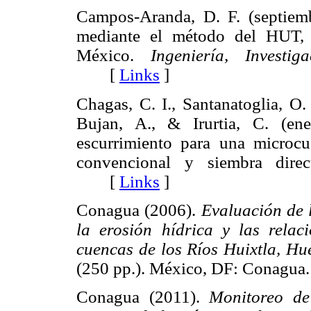
Campos-Aranda, D. F. (septiemb
mediante el método del HUT, e
México.
Ingeniería, Investig
[
Links
]
Chagas, C. I., Santanatoglia, O.
Bujan, A., & Irurtia, C. (en
escurrimiento para una microc
convencional y siembra dire
[
Links
]
Conagua (2006).
Evaluación de 
la erosión hídrica y las relaci
cuencas de los Ríos Huixtla, Hu
(250 pp.). México, DF: Cona
Conagua (2011).
Monitoreo de