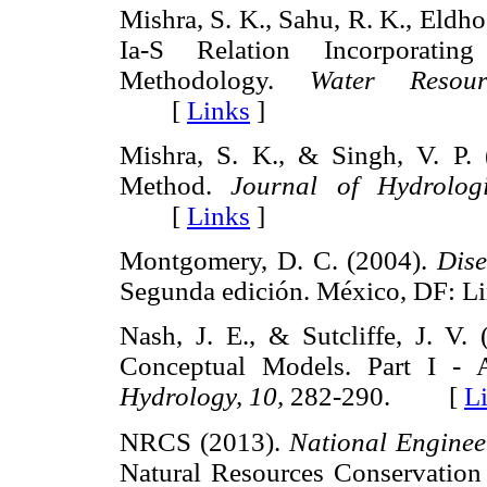
Mishra, S. K., Sahu, R. K., Eldho
Ia-S Relation Incorporati
Methodology.
Water Resour
[
Links
]
Mishra, S. K., & Singh, V. P.
Method.
Journal of Hydrolog
[
Links
]
Montgomery, D. C. (2004).
Dise
Segunda edición. México, DF:
Nash, J. E., & Sutcliffe, J. V.
Conceptual Models. Part I - 
Hydrology, 10,
282-290. [
L
NRCS (2013).
National Enginee
Natural Resources Conservation