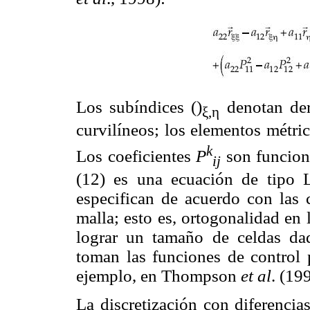
Los subíndices ()
denotan der
ξ,η
curvilíneos; los elementos métri
k
Los coeficientes
P
son funcione
ij
(12) es una ecuación de tipo L
especifican de acuerdo con las 
malla; esto es, ortogonalidad en l
lograr un tamaño de celdas dad
toman las funciones de control 
ejemplo, en Thompson
et al
. (19
La discretización con diferencia