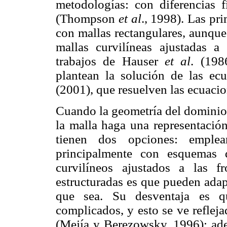
metodologías: con diferencias f
(Thompson
et al
., 1998). Las pr
con mallas rectangulares, aunque
mallas curvilíneas ajustadas a
trabajos de Hauser
et al
. (198
plantean la solución de las e
(2001), que resuelven las ecuaci
Cuando la geometría del dominio 
la malla haga una representación
tienen dos opciones: emplear
principalmente con esquemas d
curvilíneos ajustados a las f
estructuradas es que pueden adap
que sea. Su desventaja es 
complicados, y esto se ve reflej
(Mejía y Berezowsky, 1996); ade