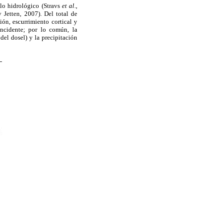
clo hidrológico (Stravs
et al
.,
Jetten, 2007). Del total de
ión, escurrimiento cortical y
incidente; por lo común, la
del dosel) y la precipitación