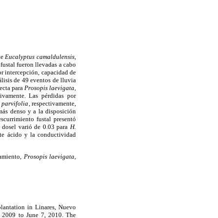
de
Eucalyptus camaldulensis
,
fustal fueron llevadas a cabo
or intercepción, capacidad de
lisis de 49 eventos de lluvia
recta para
Prosopis laevigata,
ivamente. Las pérdidas por
 parvifolia
, respectivamente,
más denso y a la disposición
escurrimiento fustal presentó
 dosel varió de 0.03 para
H.
te ácido y la conductividad
namiento,
Prosopis laevigata,
lantation in Linares, Nuevo
, 2009 to June 7, 2010. The