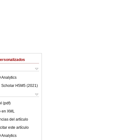
Personalizados
 Analytics
 Scholar H5M5 (
2021
)
l (pdf)
lo en XML
cias del artículo
itar este artículo
 Analytics