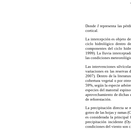
Donde
I
representa las pérd
cortical.
La intercepción es objeto de
ciclo hidrológico dentro de
componentes del ciclo hidro
1999). La lluvia interceptada
las condiciones meteorológic
Las intervenciones silvícola
variaciones en las reservas
2007). Dentro de la literatu
cobertura vegetal o por otro
59%, según la especie arbóre
especies del matorral espino
aprovechamiento de dichas e
de reforestación.
La precipitación directa se r
goteo de las hojas y ramas 
es considerada la principal 
precipitación incidente (O
condiciones del viento son c