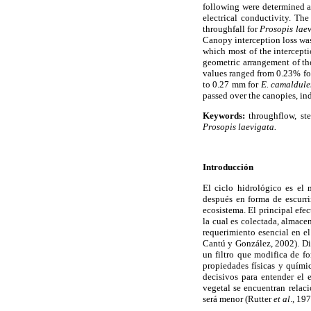
following were determined an
electrical conductivity. The
throughfall for
Prosopis lae
Canopy interception loss was
which most of the intercept
geometric arrangement of th
values ranged from 0.23% f
to 0.27 mm for
E. camaldule
passed over the canopies, in
Keywords:
throughflow, ste
Prosopis laevigata.
Introducción
El ciclo hidrológico es el
después en forma de escurri
ecosistema. El principal efec
la cual es colectada, almac
requerimiento esencial en el
Cantú y González, 2002). Div
un filtro que modifica de fo
propiedades físicas y quími
decisivos para entender el 
vegetal se encuentran relac
será menor (Rutter
et al
., 19