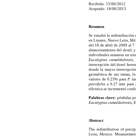
Recibido: 15/06/2012
Aceptado: 18/06/2013
Resumen
Se estudió la redistribución
en Linares, Nuevo León, Méxi
del 18 de abril de 2009 al 7
almacenamiento del dosel, y 
individuales sumaron un tota
Eucalyptus camaldulensis,
intercepción del dosel fuer
donde la mayor intercepci
geométrica de sus ramas, l
valores de 0.23% para
P. la
parvifolia
a 0.27 mm para
eléctrica se incrementó conf
Palabras clave:
pérdidas po
Eucalyptus camaldulensis, E
Abstract
The redistribution of preci
Leon, Mexico. Measurements