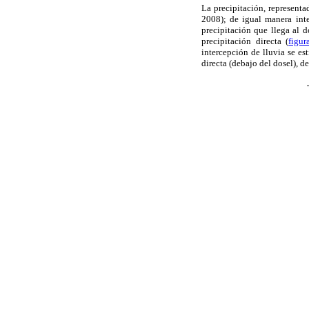
La precipitación, representa
2008); de igual manera int
precipitación que llega al d
precipitación directa (
figur
intercepción de lluvia se es
directa (debajo del dosel), d