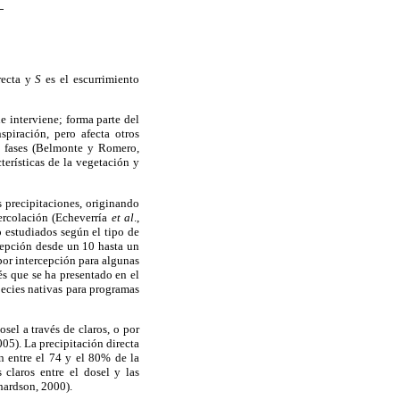
recta y
S
es el escurrimiento
e interviene; forma parte del
spiración, pero afecta otros
as fases (Belmonte y Romero,
cterísticas de la vegetación y
s precipitaciones, originando
percolación (Echeverría
et al
.,
o estudiados según el tipo de
rcepción desde un 10 hasta un
por intercepción para algunas
és que se ha presentado en el
ecies nativas para programas
osel a través de claros, o por
05). La precipitación directa
en entre el 74 y el 80% de la
 claros entre el dosel y las
chardson, 2000).