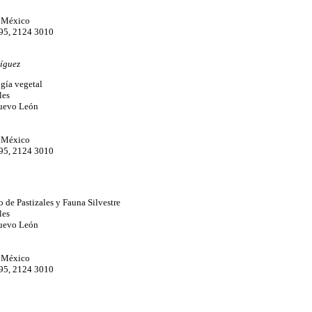
, México
895, 2124 3010
íguez
ogía vegetal
les
uevo León
, México
895, 2124 3010
 de Pastizales y Fauna Silvestre
les
uevo León
, México
895, 2124 3010