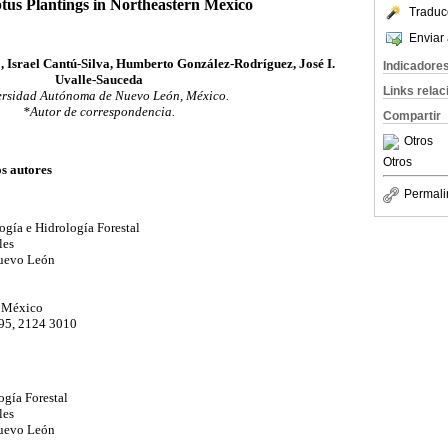
tus Plantings in Northeastern Mexico
Traduc
Enviar 
 Israel Cantú-Silva, Humberto González-Rodríguez, José I.
Indicadore
Uvalle-Sauceda
Links rela
rsidad Autónoma de Nuevo León, México.
*Autor de correspondencia.
Compartir
Otros
Otros
os autores
Permali
ogía e Hidrología Forestal
les
uevo León
, México
895, 2124 3010
ogía Forestal
les
uevo León