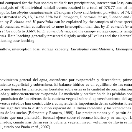
d compared for the four species studied: net precipitation, interception loss, ca
 analysis of 48 individual rainfall events resulted in a total of 978.77 mm of in
vigata, Eucalyptus camaldulensis, Ebenopsis ebano
and
Helietta parvifolia
of 74, 
 estimated at 25, 15, 34 and 33% for
P. laevigata, E. camaldulensis, E. ebano
and
H
ion by
E. ebano
and
H. parvifolia
can be explained by the canopies of these spec
eir branches, which contributed to more interception than that by
E. camaldulensi
or
P. laevigata
to 3.66% for
E. camaldulensis
, and the canopy storage capacity rang
nsis
. Rain leaching generally presented slightly acidic pH values and the electrica
dicating base leaching.
mflow, interception loss, storage capacity,
Eucalyptus camaldulensis, Ebenopsis 
 movimiento general del agua, ascendente por evaporación y descendente, primer
miento superficial y subterránea. El balance hídrico es un equilibrio de las entr
to que tienen las plantaciones forestales sobre éstas es la cantidad de precipitación
enada y subsecuentemente evaporada. La medición y predicción de las pérdidas por 
 pronóstico de los efectos de la cubierta vegetal sobre el aprovechamiento del a
ersos estudios han contribuido a comprender la importancia de las cubiertas fore
rma significativa la distribución espacial de la lluvia incidente y las variacione
cas de los suelos (Belmonte y Romero, 1999). Las precipitaciones y el patrón de 
efecto que una plantación forestal ejerce sobre el recurso hídrico y su manejo. L
ionados; cuanto más densa sea la cubierta vegetal, mayor volumen de lluvia se int
71, citado por Prado
et al
., 2007).