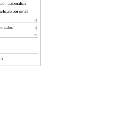
ción automática
artículo por email
s
cionados
nk