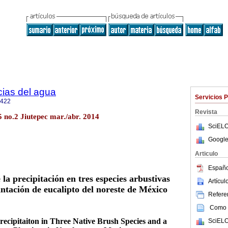
cias del agua
Servicios 
2422
Revista
5 no.2 Jiutepec mar./abr. 2014
SciELO
Google
Articulo
Españo
 la precipitación en tres especies arbustivas
Artícu
antación de eucalipto del noreste de México
Referen
Como c
Precipitaiton in Three Native Brush Species and a
SciELO