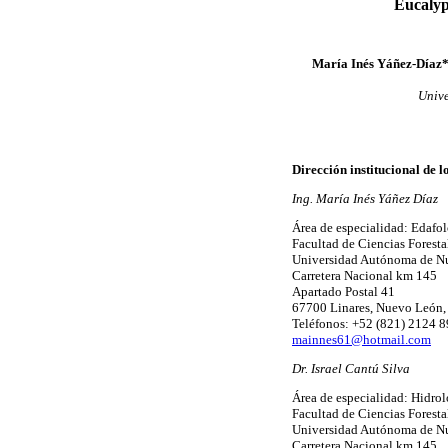
Eucalyp
María Inés Yáñez-Díaz*,
Unive
Dirección institucional de l
Ing. María Inés Yáñez Díaz
Área de especialidad: Edafol
Facultad de Ciencias Foresta
Universidad Autónoma de N
Carretera Nacional km 145
Apartado Postal 41
67700 Linares, Nuevo León
Teléfonos: +52 (821) 2124 
mainnes61@hotmail.com
Dr. Israel Cantú Silva
Área de especialidad: Hidrol
Facultad de Ciencias Foresta
Universidad Autónoma de N
Carretera Nacional km 145