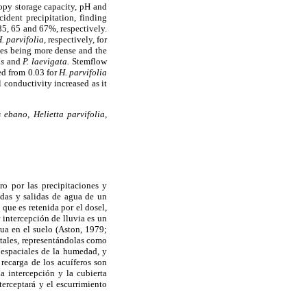
nopy storage capacity, pH and
cident precipitation, finding
85, 65 and 67%, respectively.
. parvifolia,
respectively, for
ies being more dense and the
s
and
P. laevigata.
Stemflow
ed from 0.03 for
H. parvifolia
l conductivity increased as it
ebano, Helietta parvifolia,
o por las precipitaciones y
adas y salidas de agua de un
 que es retenida por el dosel,
intercepción de lluvia es un
gua en el suelo (Aston, 1979;
stales, representándolas como
s espaciales de la humedad, y
recarga de los acuíferos son
a intercepción y la cubierta
erceptará y el escurrimiento