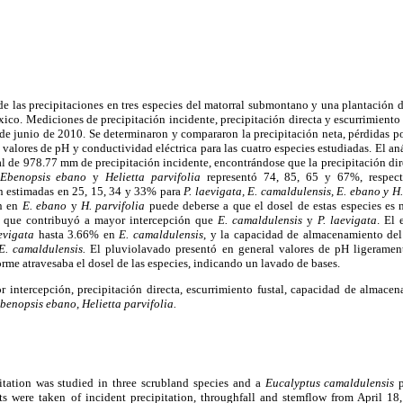
 de las precipitaciones en tres especies del matorral submontano y una plantación 
co. Mediciones de precipitación incidente, precipitación directa y escurrimiento 
 de junio de 2010. Se determinaron y compararon la precipitación neta, pérdidas p
valores de pH y conductividad eléctrica para las cuatro especies estudiadas. El aná
l de 978.77 mm de precipitación incidente, encontrándose que la precipitación di
 Ebenopsis ebano
y
Helietta parvifolia
representó 74, 85, 65 y 67%, respect
on estimadas en 25, 15, 34 y 33% para
P. laevigata, E. camaldulensis, E. ebano y H.
ón en
E. ebano
y
H. parvifolia
puede deberse a que el dosel de estas especies es 
o que contribuyó a mayor intercepción que
E. camaldulensis
y
P. laevigata
. El 
evigata
hasta 3.66% en
E. camaldulensis
, y la capacidad de almacenamiento del
E. camaldulensis.
El pluviolavado presentó en general valores de pH ligeramen
orme atravesaba el dosel de las especies, indicando un lavado de bases.
r intercepción, precipitación directa, escurrimiento fustal, capacidad de almace
benopsis ebano, Helietta parvifolia.
pitation was studied in three scrubland species and a
Eucalyptus camaldulensis
p
 were taken of incident precipitation, throughfall and stemflow from April 18