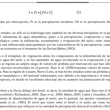
idas por intercepción,
Pi
es la precipitación incidente,
Pd
es la precipitación di
 estudio, no sólo en la hidrología sino también en las diversas disciplinas en la qu
l subsistema de agua atmosférica, junto a la precipitación, evaporación y tran
lógico, como la infiltración, escurrimiento y evaporación del suelo, entre otr
 está influenciada principalmente por las características de la precipitación, cara
as existentes en el momento de las lluvias (Huber, 2003).
s o el reemplazo de vegetación altera los componentes de la redistribución de la
 de agua del suelo y en las cantidades de agua involucrada en la evaporación y 
ra se registra un amplio rango de valores de pérdidas por intercepción que han sid
s factores involucrados en el proceso. Xiao
et al
. (2000) reportan valores de inte
a. Para la región de Linares, Nuevo León, se han hecho estudios sobre las pérdidas 
so tamaulipeco y del matorral submontano, esto debido a la importancia y el inter
species, en donde en los últimos años han ido en aumento las plantaciones de esp
efiere a la lluvia debajo del dosel; es decir, la cantidad de agua que fluye por el d
(Crockford y Richardson, 2000; Xiao
et al
., 2000; Huber, 2003; Cantú y González, 20
fuente de abastecimiento de agua al suelo; por lo general, sus aportes constituy
yarzún
et al
., 1985). El nivel que existe entre el dosel y el suelo, así como los
aracterísticas que influyen en la cantidad de precipitación directa (Crockford y Ri