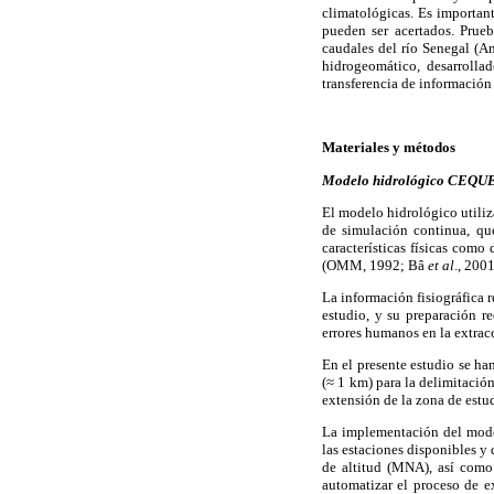
climatológicas. Es importan
pueden ser acertados. Prueb
caudales del río Senegal (
hidrogeomático, desarroll
transferencia de informació
Materiales y métodos
Modelo hidrológico CEQ
El modelo hidrológico utiliz
de simulación continua, que
características físicas como
(OMM, 1992; Bâ
et al
., 200
La información fisiográfica 
estudio, y su preparación r
errores humanos en la extracc
En el presente estudio se h
(≈ 1 km) para la delimitació
extensión de la zona de estu
La implementación del model
las estaciones disponibles y 
de altitud (MNA), así com
automatizar el proceso de ex