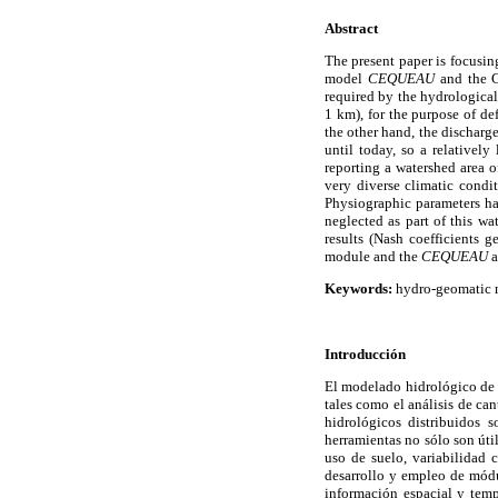
Abstract
The present paper is focusing
model
CEQUEAU
and the G
required by the hydrologica
1 km), for the purpose of de
the other hand, the discharg
until today, so a relativel
reporting a watershed area 
very diverse climatic condi
Physiographic parameters ha
neglected as part of this w
results (Nash coefficients 
module and the
CEQUEAU
a
Keywords:
hydro-geomatic m
Introducción
El modelado hidrológico de c
tales como el análisis de ca
hidrológicos distribuidos 
herramientas no sólo son úti
uso de suelo, variabilidad 
desarrollo y empleo de módu
información espacial y tempo