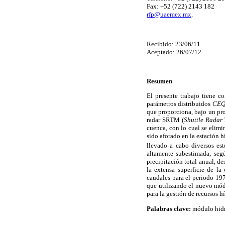
Fax: +52 (722) 2143 182
rfp@uaemex.mx
.
Recibido: 23/06/11
Aceptado: 26/07/12
Resumen
El presente trabajo tiene 
parámetros distribuidos
CE
que proporciona, bajo un pro
radar SRTM (
Shuttle Radar
cuenca, con lo cual se elimi
sido aforado en la estación 
llevado a cabo diversos es
altamente subestimada, segú
precipitación total anual, d
la extensa superficie de la
caudales para el periodo 197
que utilizando el nuevo mó
para la gestión de recursos h
Palabras clave:
módulo hidr