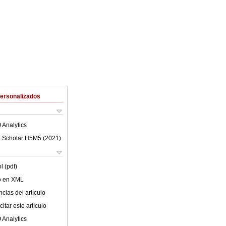
Personalizados
 Analytics
 Scholar H5M5 (
2021
)
l (pdf)
lo en XML
cias del artículo
itar este artículo
 Analytics