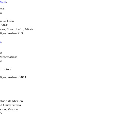
.com
.
ián.
ua
uevo León
. 58-F
arza, Nuevo León, México
9, extensión 213
x
.
as
y Matemáticas
al
dificio 9
0, extensión 55011
stado de México
d Universitaria
xico, México
55