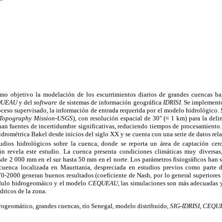
como objetivo la modelación de los escurrimientos diarios de grandes cuencas b
QUEAU
y del
software
de sistemas de información geográfica
IDRISI
. Se implemen
ceso supervisado, la información de entrada requerida por el modelo hidrológico.
 Topography Mission-USGS
), con resolución espacial de 30" (≈ 1 km) para la deli
nan fuentes de incertidumbre significativas, reduciendo tiempos de procesamiento.
hidrométrica Bakel desde inicios del siglo XX y se cuenta con una serie de datos re
tudios hidrológicos sobre la cuenca, donde se reporta un área de captación ce
n revela este estudio. La cuenca presenta condiciones climáticas muy diversas,
esde 2 000 mm en el sur hasta 50 mm en el norte. Los parámetros fisiográficos han
 cuenca localizada en Mauritania, despreciada en estudios previos como parte 
0-2000 generan buenos resultados (coeficiente de Nash, por lo general superiores 
dulo hidrogeomáico y el modelo
CEQUEAU
, las simulaciones son más adecuadas 
ídricos de la zona.
ogeomático, grandes cuencas, río Senegal, modelo distribuido,
SIG-IDRISI
,
CEQU