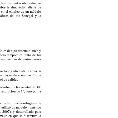
 los resultados obtenidos no
obre la simulación diaria de
sis en el empleo de un módulo
gráficas del río Senegal y la
o es de tipo determinístico y
acio-temporales tanto de las
sas cuencas de varios países
as topográficas de la zona en
ran riesgo de acumulación de
ol de calidad.
resolución horizontal de 30"
resolución de 1", pero por la
datos hidrometeorológicos de
 se utilizó un modelo numérico
 2007), y desarrollado para
malla en que se discretiza la