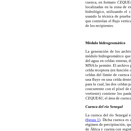
cuenca, en formato
CEQUE
localizadas en la zona de e
hidrológico, utilizando el 
usando la técnica de prueba
que controlan el flujo vertic
de los recipientes.
Módulo hidrogeomático
La generación de los archi
módulo hidrogeomático que 
del agua en celdas enteras, 
MNA lo permite. El archivo p
celda receptora (en función d
celdas del límite de cuenca (
una fluye en una celda dentr
para la cual, las dos celdas p
concurrente con el píxel de 
vertiente) contiene los par
CEQUEAU
, el área de cuen
Cuenca del río Senegal
La cuenca del río Senegal e
(
figura 1
). Dicha cuenca es 
régimen de precipitación, qu
de África y cuenta con regis