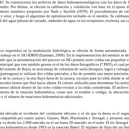
AU
. Se construyeron los archivos de datos hidrometeorológicos con los datos de l
studio. Por último, se efectuó la calibración y validación con base en el ajuste 
criterio numérico propuesto por Nash y Sutclife (1970). El procedimiento de cali
 y error, y luego el algoritmo de optimización incluido en el modelo. Se calibrar
al del agua (alturas de vaciado, umbrales de agua en los recipientes, etcétera), así c
vos requeridos en la modelación hidrológica se efectúa de forma automatizada. 
trabaja en el
SIG-IDRISI
(Eastman, 2009). En la implementación del módulo se deci
dado que la automatización del proceso en SIG permite tener celdas tan pequeñas o
rincipal que este módulo genera es el de los datos fisiográficos (*.PHY), el cual p
el sentido de flujo), su porcentaje de cobertura de suelo (bosques, lagos y ciénagas
parteaguas) se utilizan dos celdas parciales, a fin de permitir una mejor precisión
o de la cuenca y la otra fluye fuera de la cuenca, excepto para la celda donde se ub
arciales tienen que fluir hacia afuera. El criterio utilizado para determinar los sent
menor altitud dentro de las ocho celdas vecinas a la celda considerada. El archi
ámetros de la estación hidrométrica, como son: el nombre o código, la ubicació
ca y el número de estaciones hidrométricas adicionales.
stá ubicada al occidente del continente africano y el río que la drena es el seg
compartida por cuatro países: Guinea, Mali, Mauritania y Senegal, y presenta una
e va desde los 2 000 mm/año en el sur hasta 50 mm/año en el norte. El río Senegal
tros hidrométricos desde 1903 en la estación Bakel. El régimen de flujo del río S