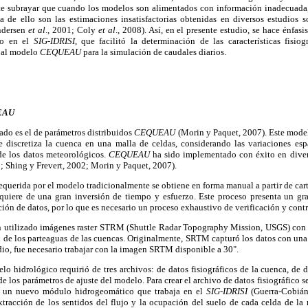
te subrayar que cuando los modelos son alimentados con información inadecuada,
a de ello son las estimaciones insatisfactorias obtenidas en diversos estudios s
Andersen
et al
., 2001; Coly
et al
., 2008). Así, en el presente estudio, se hace énfa
ado en el
SIG-IDRISI
, que facilitó la determinación de las características fisio
n al modelo
CEQUEAU
para la simulación de caudales diarios.
UEAU
ado es el de parámetros distribuidos
CEQUEAU
(Morin y Paquet, 2007). Este model
 discretiza la cuenca en una malla de celdas, considerando las variaciones esp
 de los datos meteorológicos.
CEQUEAU
ha sido implementado con éxito en diver
1; Shing y Frevert, 2002; Morin y Paquet, 2007).
requerida por el modelo tradicionalmente se obtiene en forma manual a partir de cart
equiere de una gran inversión de tiempo y esfuerzo. Este proceso presenta un g
ión de datos, por lo que es necesario un proceso exhaustivo de verificación y contr
an utilizado imágenes raster STRM (Shuttle Radar Topography Mission, USGS) con 
n de los parteaguas de las cuencas. Originalmente, SRTM capturó los datos con una 
dio, fue necesario trabajar con la imagen SRTM disponible a 30".
o hidrológico requirió de tres archivos: de datos fisiográficos de la cuenca, de 
de los parámetros de ajuste del modelo. Para crear el archivo de datos fisiográfico
o un nuevo módulo hidrogeomático que trabaja en el
SIG-IDRISI
(Guerra-Cobián,
tracción de los sentidos del flujo y la ocupación del suelo de cada celda de la 