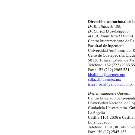
Dirección institucional de l
Dr. Khalidou M. Bâ.
Dr. Carlos Díaz-Delgado.
M.C.A. Jaime Israel Ojeda-
Centro Interamericano de Re
Facultad de Ingeniería
Universidad Autónoma del E
Cerro de Coatepec s/n, Ciuda
50130 Toluca, Estado de Mé
Teléfono: +52 (722) 2965 5
Fax : +52 (722) 2965 551
khalidou@uaemex.mx
cdiazd@uaemex.mx
israel_och@yahoo.com.mx
.
Dra. Emmanuelle Quentin.
Centro Integrado de Geomáti
Universidad Nacional de Loj
Ciudadela Universitaria "Gu
La Argelia
Casilla 1101 2636 o Casilla l
Loja, Ecuador
Teléfono: + 59 (38) 1496 52
Fax: +59 (37) 2545 155