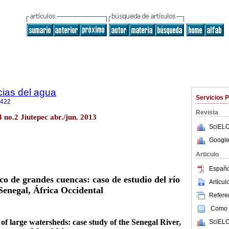
cias del agua
Servicios 
2422
Revista
4 no.2 Jiutepec abr./jun. 2013
SciELO
Google
Articulo
Españo
o de grandes cuencas: caso de estudio del río
Artícu
Senegal, África Occidental
Referen
Como c
of large watersheds: case study of the Senegal River,
SciELO