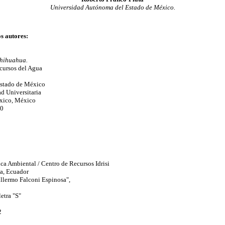
Universidad Autónoma del Estado de México.
os autores:
Chihuahua.
cursos del Agua
stado de México
d Universitaria
xico, México
50
ca Ambiental / Centro de Recursos Idrisi
a, Ecuador
illermo Falconi Espinosa",
etra "S"
2