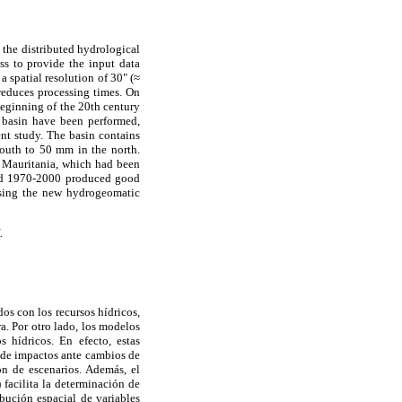
g the distributed hydrological
s to provide the input data
spatial resolution of 30" (≈
 reduces processing times. On
beginning of the 20th century
s basin have been performed,
nt study. The basin contains
south to 50 mm in the north.
n Mauritania, which had been
riod 1970-2000 produced good
 using the new hydrogeomatic
.
os con los recursos hídricos,
a. Por otro lado, los modelos
 hídricos. En efecto, estas
n de impactos ante cambios de
ón de escenarios. Además, el
facilita la determinación de
ibución espacial de variables