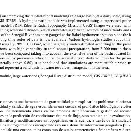
 on improving the rainfall-runoff modeling in a large basin, at a daily scale, usin
IS IDRISI. A hydrogeomatic module was implemented using a supervised proces
l model. SRTM (Shuttle Radar Topography Mission, USGS) images were used, with a 
fining watershed divides, which eliminates significant sources of uncertainty and
e of the Senegal River has been gauged at the Bakel hydrometric station since the 
y long time series of data is now available. Various hydrologic studies about thi
of roughly 289 × 103 km2, which is greatly underestimated according to the prese
tions, with high variability in total annual precipitation, from 2 000 mm in the 
ve been computed taking into account the extensive area of the basin located i
atershed by previous studies. Since the simulations of daily volumes for the pe
generally above 0.80), it is concluded that simulations are more suitable when
nd represent a solid basis for water resources management in the area.
odule, large watersheds, Senegal River, distributed model,
GIS-IDRISI, CEQUEAU
uencas es una herramienta de gran utilidad para explicar los problemas relacionad
ntidad y calidad de agua escurrida en una cuenca, el pronóstico hidrológico, etcéter
son una herramienta eficaz en los procesos de planeación y gestión de recursos
les en la predicción de condiciones futuras de flujo, sino también en la evaluació
climática y modificaciones antropogénicas en la cuenca, a través de la simulaci
los hidrogeomáticos incorporados en un sistema de información geográfica (SIG) 
ral de una cuenca, tales como uso de suelo, características fisiográficas y distr