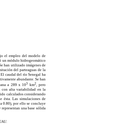
ajo el empleo del modelo de
tó un módulo hidrogeomático
 Se han utilizado imágenes de
mitación del parteaguas de la
 El caudal del río Senegal ha
lativamente abundante. Se han
3
2
rcana a 289 x 10
km
, pero
 con alta variabilidad en la
 sido calculados considerando
de ésta. Las simulaciones de
a 0.80), por ello se concluye
y representan una base sólida
EAU
.