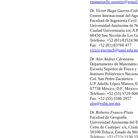
emmanuelle.quentin@gmail
Dr. Víctor Hugo Guerra-Cob
Centro Internacional del Ag
Facultad de Ingeniería Civil
Universidad Autónoma de N
Ciudad Universitaria s/n, A.P
66450 San Nicolás de Los G
Teléfono: +52 (81) 83524 96
Fax: +52 (81) 83760 477
victor.guerracb@uanl.edu.m
Dr. Alin Andrei Cârsteanu.
Departamento de Matemátic
Escuela Superior de Física 
Instituto Politécnico Nacion
Col. San Pedro Zacatenco
U.P. Adolfo López Mateos, E
07738 México, D.F., México
Teléfono: +52 (55) 5729 600
Fax: +52 (55) 5586 2957
alin@esfm.ipn.mx
.
Dr. Roberto Franco-Plata.
Facultad de Geografía
Universidad Autónoma del E
Cerro de Coatepec s/n, Ciuda
50100 Toluca, Estado de Mé
Teléfono: +52 (722) 2150 2