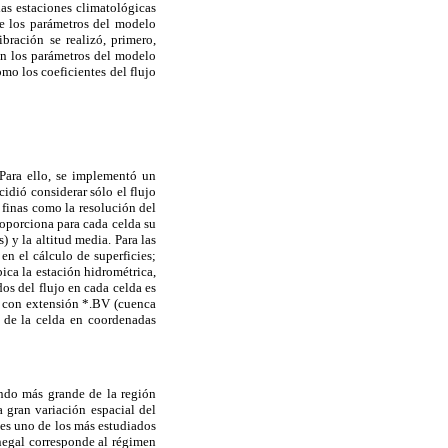
as estaciones climatológicas
de los parámetros del modelo
bración se realizó, primero,
on los parámetros del modelo
omo los coeficientes del flujo
Para ello, se implementó un
dió considerar sólo el flujo
 finas como la resolución del
roporciona para cada celda su
) y la altitud media. Para las
 en el cálculo de superficies;
ica la estación hidrométrica,
idos del flujo en cada celda es
vo con extensión *.BV (cuenca
n de la celda en coordenadas
undo más grande de la región
 gran variación espacial del
 es uno de los más estudiados
enegal corresponde al régimen