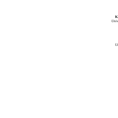
K
Univ
U