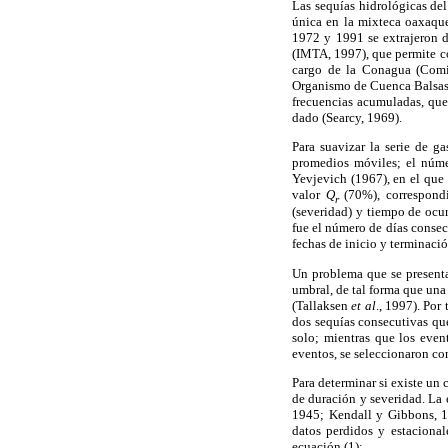
Las sequías hidrológicas del
única en la mixteca oaxaque
1972 y 1991 se extrajeron d
(IMTA, 1997), que permite c
cargo de la Conagua (Comi
Organismo de Cuenca Balsas d
frecuencias acumuladas, que
dado (Searcy, 1969).
Para suavizar la serie de g
promedios móviles; el númer
Yevjevich (1967), en el que
valor
Q
(70%), correspondi
r
(severidad) y tiempo de ocur
fue el número de días consec
fechas de inicio y terminació
Un problema que se presenta
umbral, de tal forma que un
(Tallaksen
et al
., 1997). Por
dos sequías consecutivas que
solo; mientras que los even
eventos, se seleccionaron com
Para determinar si existe un 
de duración y severidad. La 
1945; Kendall y Gibbons, 19
datos perdidos y estacion
ecuación (1):