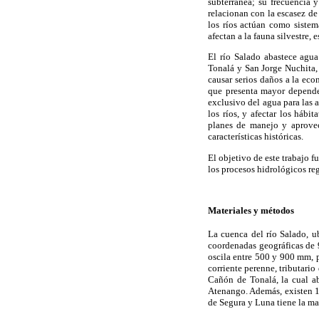
subterránea; su frecuencia
relacionan con la escasez d
los ríos actúan como sistem
afectan a la fauna silvestre,
El río Salado abastece agu
Tonalá y San Jorge Nuchita,
causar serios daños a la ec
que presenta mayor dependen
exclusivo del agua para las 
los ríos, y afectar los hábi
planes de manejo y aprovec
características históricas.
El objetivo de este trabajo f
los procesos hidrológicos reg
Materiales y métodos
La cuenca del río Salado, u
coordenadas geográficas de 97
oscila entre 500 y 900 mm, p
corriente perenne, tributario
Cañón de Tonalá, la cual a
Atenango. Además, existen 1
de Segura y Luna tiene la ma