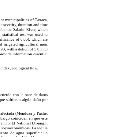
ca municipalities of Oaxaca,
he severity, duration and time
for the Salado River, which
tatistical test was used to
nificance of 0.05), which are
 irrigated agricultural area.
93, with a deficit of 5.0 hm3
provide information essential
 Index, ecological flow.
cuerdo con la base de datos
que sufrieron algún daño por
a afectada (Mendoza y Puche,
embargo coinciden en que este
tiempo. El National Drounght
 y socioeconómicas. La sequía
iento de agua superficial o