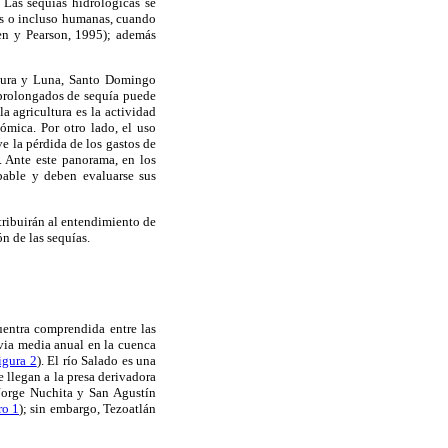
Las sequías hidrológicas se
as o incluso humanas, cuando
sen y Pearson, 1995); además
egura y Luna, Santo Domingo
 prolongados de sequía puede
 agricultura es la actividad
ómica. Por otro lado, el uso
e la pérdida de los gastos de
n. Ante este panorama, en los
bable y deben evaluarse sus
ntribuirán al entendimiento de
n de las sequías.
uentra comprendida entre las
uvia media anual en la cuenca
igura 2
). El río Salado es una
e llegan a la presa derivadora
Jorge Nuchita y San Agustín
ro 1
); sin embargo, Tezoatlán