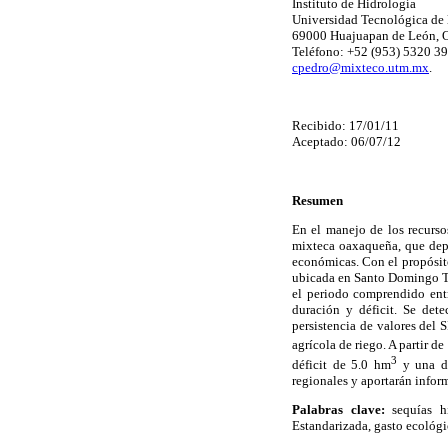
Instituto de Hidrología
Universidad Tecnológica de 
69000 Huajuapan de León, 
Teléfono: +52 (953) 5320 39
cpedro@mixteco.utm.mx
.
Recibido: 17/01/11
Aceptado: 06/07/12
Resumen
En el manejo de los recurso
mixteca oaxaqueña, que depe
económicas. Con el propósito
ubicada en Santo Domingo Ton
el periodo comprendido entr
duración y déficit. Se dete
persistencia de valores del 
agrícola de riego. A partir d
3
déficit de 5.0 hm
y una du
regionales y aportarán inform
Palabras clave:
sequías hi
Estandarizada, gasto ecológi