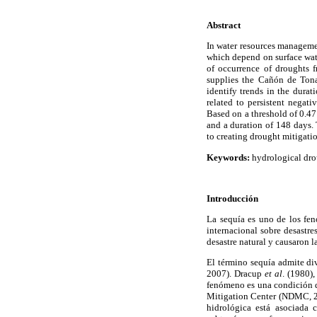
Abstract
In water resources manageme
which depend on surface water
of occurrence of droughts 
supplies the Cañón de Tona
identify trends in the durat
related to persistent negati
Based on a threshold of 0.47
and a duration of 148 days. 
to creating drought mitigatio
Keywords:
hydrological drou
Introducción
La sequía es uno de los fe
internacional sobre desastr
desastre natural y causaron 
El término sequía admite di
2007). Dracup
et al
. (1980)
fenómeno es una condición d
Mitigation Center (NDMC, 201
hidrológica está asociada 