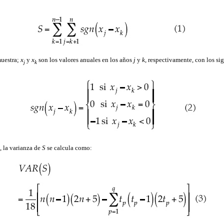
muestra;
x
y
x
son los valores anuales en los años
j
y
k
, respectivamente, con los si
j
k
, la varianza de
S
se calcula como: