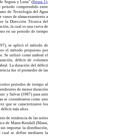
 de Segura y Luna" (
figura 1
),
el periodo comprendido entre
icano de Tecnología del Agua
de vasos de almacenamiento a
r la Dirección Técnica del
ción, la cual es una curva de
asto en un periodo de tiempo
997), se aplicó el método de
 por el método propuesto por
o. Se utilizó como umbral el
uración, déficit de volumen
bral. La duración del déficit
rencia fue el promedio de las
cortos periodos de tiempo al
pendientes de menor duración
asic y Salvai (1987) para unir
días se consideraron como uno
ez que se caracterizaron los
déficit más altos.
sis de tendencia de las series
ística de Mann-Kendall (Mann,
in importar la distribución,
el cual se define mediante la