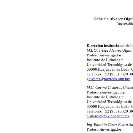
Gabriela Álvarez-Olguí
Universid
Dirección institucional de l
M.I. Gabriela Álvarez Olguín
Profesor-investigador
Instituto de Hidrología
Universidad Tecnológica de 
69000 Huajuapan de León, 
Teléfono: +52 (953) 5320 39
galvarez@mixteco.utm.mx
.
M.C. Corina Cisneros Cisner
Profesora-investigadora
Instituto de Hidrología
Universidad Tecnológica de 
69000 Huajuapan de León, 
Teléfono: +52 (953) 5320 39
cisneros@mixteco.utm.mx
.
Ing. Eusebio César Pedro-Sa
Profesor-investigador