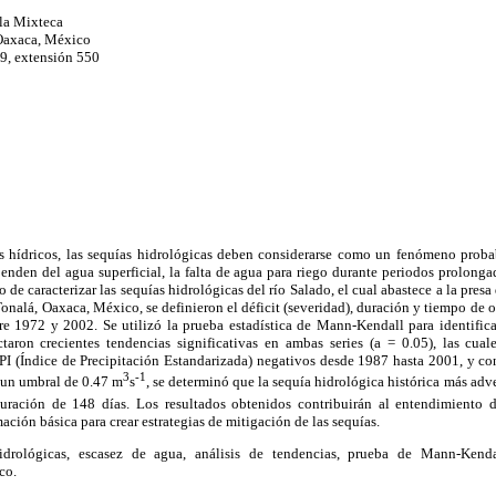
la Mixteca
Oaxaca, México
9, extensión 550
s hídricos, las sequías hidrológicas deben considerarse como un fenómeno proba
nden del agua superficial, la falta de agua para riego durante periodos prolonga
 de caracterizar las sequías hidrológicas del río Salado, el cual abastece a la pres
alá, Oaxaca, México, se definieron el déficit (severidad), duración y tiempo de oc
e 1972 y 2002. Se utilizó la prueba estadística de Mann-Kendall para identificar
ctaron crecientes tendencias significativas en ambas series (a = 0.05), las cual
SPI (Índice de Precipitación Estandarizada) negativos desde 1987 hasta 2001, y co
3
-1
e un umbral de 0.47 m
s
, se determinó que la sequía hidrológica histórica más adv
ración de 148 días. Los resultados obtenidos contribuirán al entendimiento d
ación básica para crear estrategias de mitigación de las sequías.
drológicas, escasez de agua, análisis de tendencias, prueba de Mann-Kendal
co.