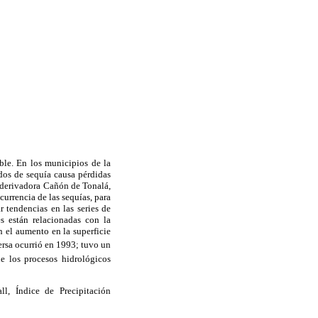
ble. En los municipios de la
dos de sequía causa pérdidas
a derivadora Cañón de Tonalá,
urrencia de las sequías, para
 tendencias en las series de
es están relacionadas con la
n el aumento en la superficie
ersa ocurrió en 1993; tuvo un
e los procesos hidrológicos
l, Índice de Precipitación