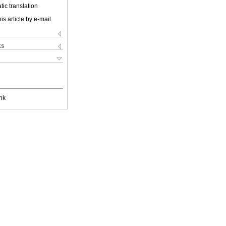
ic translation
is article by e-mail
ks
nk