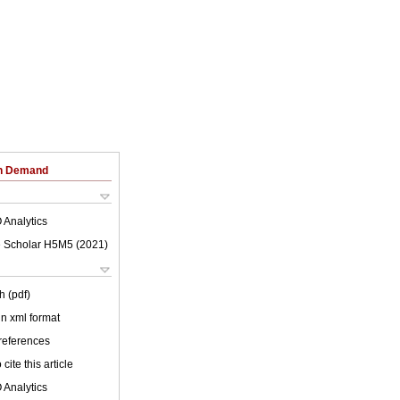
on Demand
 Analytics
 Scholar H5M5 (
2021
)
h (pdf)
 in xml format
 references
cite this article
 Analytics