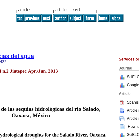
cias del agua
Services 
2422
Journal
4 n.2 Jiutepec Apr./Jun. 2013
SciELO
Google
Article
Spanis
de las sequías hidrológicas del río Salado,
Article
Oaxaca, México
Article
How to 
ydrological droughts for the Salado River, Oaxaca,
SciELO