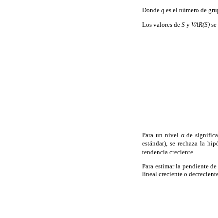
Donde
q
es el número de gru
Los valores de
S
y
VAR(S)
se 
Para un nivel α de signific
estándar), se rechaza la hi
tendencia creciente.
Para estimar la pendiente de
lineal creciente o decrecient