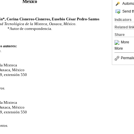
Mexico
Automat
Send th
n*, Corina Cisneros-Cisneros, Eusebio César Pedro-Santos
Indicators
ad Tecnológica de la Mixteca, Oaxaca, México.
Related lin
*Autor de correspondencia.
Share
More
os autores:
More
.
Permali
la Mixteca
Oaxaca, México
9, extensión 550
os.
la Mixteca
Oaxaca, México
9, extensión 550
ntos.