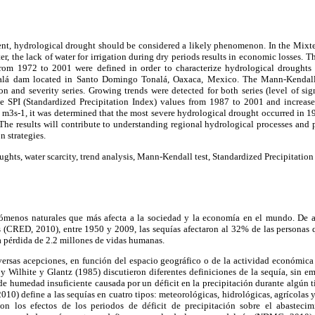
nt, hydrological drought should be considered a likely phenomenon. In the Mixte
, the lack of water for irrigation during dry periods results in economic losses. T
from 1972 to 2001 were defined in order to characterize hydrological droughts 
lá dam located in Santo Domingo Tonalá, Oaxaca, Mexico. The Mann-Kendall s
ion and severity series. Growing trends were detected for both series (level of sig
ve SPI (Standardized Precipitation Index) values from 1987 to 2001 and increased
 m3s-1, it was determined that the most severe hydrological drought occurred in 19
The results will contribute to understanding regional hydrological processes and 
n strategies.
ghts, water scarcity, trend analysis, Mann-Kendall test, Standardized Precipitation
nómenos naturales que más afecta a la sociedad y la economía en el mundo. De a
es (CRED, 2010), entre 1950 y 2009, las sequías afectaron al 32% de las personas 
la pérdida de 2.2 millones de vidas humanas.
versas acepciones, en función del espacio geográfico o de la actividad económic
, y Wilhite y Glantz (1985) discutieron diferentes definiciones de la sequía, sin 
e humedad insuficiente causada por un déficit en la precipitación durante algún 
0) define a las sequías en cuatro tipos: meteorológicas, hidrológicas, agrícolas
con los efectos de los periodos de déficit de precipitación sobre el abastecim