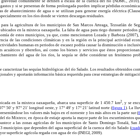
 y gravedad comúnmente se definen a escala de la cuenca del río (NDMC, 2010). 
e gastos y si se presentan de forma prolongada pueden implicar pérdidas económic
as de abastecimiento de agua o se utilizan para generar energía eléctrica (Clau
 especialmente en los ríos donde se vierten descargas residuales.
a para la agricultura de los municipios de San Marcos Arteaga, Tezoatlán de S
 ubicados en la mixteca oaxaqueña. La falta de agua para riego durante periodos
onomía de estos municipios, ya que, como mencionaron Lozada y Barboza (2007), la
cia de las condiciones climáticas y en la región es la principal actividad econ
actividades humanas en periodos de escasez podría causar la disminución o inclusiv
tats acuáticos y ribereños, así como los bienes y servicios que éstos proporciona
hamiento del agua de los ríos, la sequía se debe considerar un fenómeno pro
ue caracterizar las sequías hidrológicas del río Salado. Los resultados obtenidos co
ionales y aportarán información básica requerida para crear estrategias de mitigació
2
bicada en la mixteca oaxaqueña, abarca una superficie de 1 450.7 km
, y se enc
° 50' y 97° 21' longitud oeste, y 17° 49' y 17° 21' latitud norte (
figura 1
). La ll
resentándose los valores más bajos en el noroeste y los más altos en la parte sur (
f
 del río Mixteco; en época de estiaje aporta la mayor parte de los escurrimientos qu
bastece a las zonas agrícolas de los municipios de Santo Domingo Tonalá, San 
3 municipios que dependen del agua superficial de la cuenca del río Salado (
cuad
yor superficie agrícola regada con agua de río (INEGI, 2009).