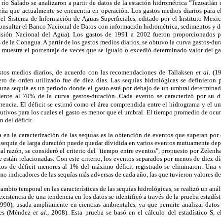
 río Salado se analizaron a partir de datos de la estación hidrométrica "Tezoatlán
ña que actualmente se encuentra en operación. Los gastos medios diarios para 
el Sistema de Información de Aguas Superficiales, editado por el Instituto Mex
onsultar el Banco Nacional de Datos con información hidrométrica, sedimentos y 
sión Nacional del Agua). Los gastos de 1991 a 2002 fueron proporcionados po
e la Conagua. A partir de los gastos medios diarios, se obtuvo la curva gastos-dura
 muestra el porcentaje de veces que se igualó o excedió determinado valor del g
astos medios diarios, de acuerdo con las recomendaciones de Tallaksen
et al
. (1
o de orden utilizado fue de diez días. Las sequías hidrológicas se definieron
 una sequía es un periodo donde el gasto está por debajo de un umbral determinad
ente al 70% de la curva gastos-duración. Cada evento se caracterizó por su d
rencia. El déficit se estimó como el área comprendida entre el hidrograma y el um
utivos para los cuales el gasto es menor que el umbral. El tiempo promedio de ocur
n del déficit.
 en la caracterización de las sequías es la obtención de eventos que superan por 
a sequía de larga duración puede quedar dividida en varios eventos mutuamente de
 tal razón, se consideró el criterio del "tiempo entre eventos", propuesto por Zelenh
 están relacionadas. Con este criterio, los eventos separados por menos de diez 
tos de déficit menores al 1% del máximo déficit registrado se eliminaron. Una v
o indicadores de las sequías más adversas de cada año, las que tuvieron valores de 
cambio temporal en las características de las sequías hidrológicas, se realizó un análi
existencia de una tendencia en los datos se identificó a través de la prueba estad
90), usada ampliamente en ciencias ambientales, ya que permite analizar datos s
ales (Méndez
et al
., 2008). Esta prueba se basó en el cálculo del estadístico S, 