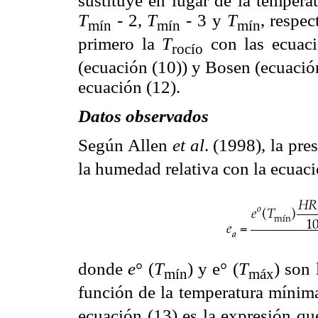
sustituye en lugar de la tempera
T
- 2,
T
- 3 y
T
, respe
mín
mín
mín
primero la
T
con las ecuaci
rocío
(ecuación (10)) y Bosen (ecuación
ecuación (12).
Datos observados
Según Allen
et al
. (1998), la pre
la humedad relativa con la ecuaci
donde
e
° (
T
) y e° (
T
) son 
mín
máx
función de la temperatura mínima
ecuación (13) es la expresión q