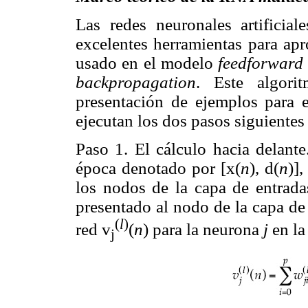
Las redes neuronales artificia
excelentes herramientas para apr
usado en el modelo
feedforward
backpropagation
. Este algori
presentación de ejemplos para 
ejecutan los dos pasos siguiente
Paso 1. El cálculo hacia delant
época denotado por [x(
n
), d(
n
)]
los nodos de la capa de entrada
presentado al nodo de la capa de 
(
l
)
red v
(
n
) para la neurona
j
en la
j