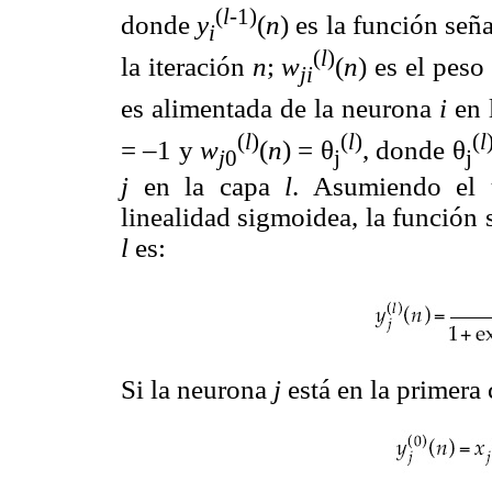
(
l
-1)
donde
y
(
n
) es la función señ
i
(
l
)
la iteración
n
;
w
(
n
) es el peso
ji
es alimentada de la neurona
i
en 
(
l
)
(
l
)
(
l
= –1 y
w
(
n
) = θ
, donde θ
j
0
j
j
j
en la capa
l
. Asumiendo el 
linealidad sigmoidea, la función 
l
es:
Si la neurona
j
está en la primera