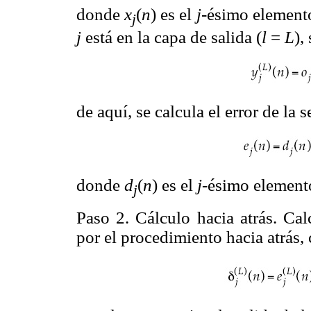
donde
x
(
n
) es el
j
-ésimo elemento
j
j
está en la capa de salida (
l
=
L
),
de aquí, se calcula el error de la s
donde
d
(
n
) es el
j
-ésimo element
j
Paso 2. Cálculo hacia atrás. Calc
por el procedimiento hacia atrás,