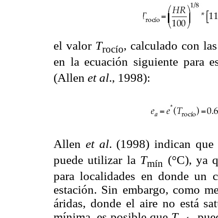
el valor
T
, calculado con las
rocío
en la ecuación siguiente para e
(Allen
et al
., 1998):
Allen
et al
. (1998) indican que
puede utilizar la
T
(°C), ya q
mín
para localidades en donde un c
estación. Sin embargo, como m
áridas, donde el aire no está sa
mínima, es posible que
T
pued