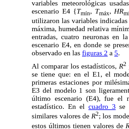
variables meteorológicas usada
escenario E4 {
T
,
T
,
HR
mín
máx
m
utilizaron las variables indicada
máxima, humedad relativa mínima
entradas, cuatro neuronas en la
escenario E4, en donde se pres
observado en las
figuras 2
a
5
.
2
Al comparar los estadísticos,
R
se tiene que: en el E1, el mode
primeras estaciones por milésim
E3 del modelo 1 son ligerament
último escenario (E4), fue el
estadístico. En el
cuadro 3
se 
2
similares valores de
R
; los mode
estos últimos tienen valores de