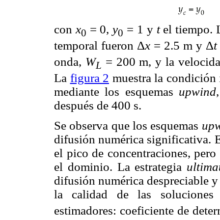
con
x
= 0,
y
= 1 y
t
el tiempo. L
0
0
temporal fueron Δ
x
= 2.5 m y Δ
t
onda,
W
= 200 m, y la velocid
L
La
figura 2
muestra la condición i
mediante los esquemas
upwind
después de 400 s.
Se observa que los esquemas
up
difusión numérica significativa.
el pico de concentraciones, pero
el dominio. La estrategia
ultima
difusión numérica despreciable y 
la calidad de las soluciones 
estimadores: coeficiente de dete