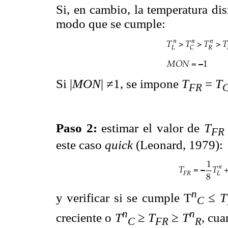
Si, en cambio, la temperatura d
modo que se cumple:
Si |
MON
| ≠1, se impone
T
=
T
FR
Paso 2:
estimar el valor de
T
FR
este caso
quick
(Leonard, 1979):
n
y verificar si se cumple T
≤
T
C
n
n
creciente o
T
≥
T
≥
T
, cu
C
FR
R