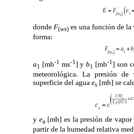
donde
F
es una función de la 
(
ws
)
forma:
-1
-1
-1
a
[mb
ms
] y
b
[mb
] son c
1
1
meteorológica. La presión de 
superficie del agua
e
[mb] se cal
s
y
e
[mb] es la presión de vapor 
a
partir de la humedad relativa me