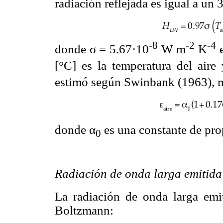
radiación reflejada es igual a un
-8
-2
-4
donde σ = 5.67·10
W m
K
e
[°C] es la temperatura del aire
estimó según Swinbank (1963), 
donde α
es una constante de pro
0
Radiación de onda larga emitida
La radiación de onda larga emit
Boltzmann: