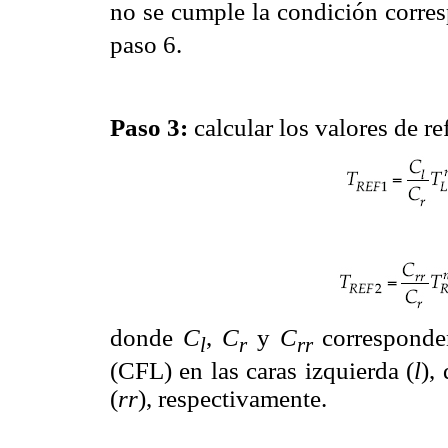
no se cumple la condición corre
paso 6.
Paso 3:
calcular los valores de re
donde
C
,
C
y
C
corresponde
l
r
rr
(CFL) en las caras izquierda (
l
),
(
rr
), respectivamente.