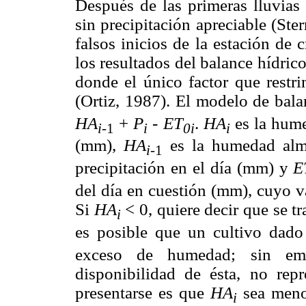
Después de las primeras lluvias
sin precipitación apreciable (Ste
falsos inicios de la estación de
los resultados del balance hídrico
donde el único factor que restr
(Ortiz, 1987). El modelo de bal
HA
+
P
-
ET
.
HA
es la hume
i
-1
i
0i
i
(mm),
HA
es la humedad alm
i
-1
precipitación en el día (mm) y
E
del día en cuestión (mm), cuyo v
Si
HA
< 0, quiere decir que se tr
i
es posible que un cultivo dado 
exceso de humedad; sin em
disponibilidad de ésta, no rep
presentarse es que
HA
sea men
i