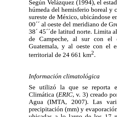
Según Velázquez (1994), el estad
húmeda del hemisferio boreal y c
sureste de México, ubicándose en
00´´ al oeste del meridiano de Gr
38´ 45´´de latitud norte. Limita 
de Campeche, al sur con el 
Guatemala, y al oeste con el e
2
territorial de 24 661 km
.
Información climatológica
Se utilizó la que se reporta 
Climática (
ERIC
, v. 3) creado p
Agua (IMTA, 2007). Las varia
precipitación (mm) y evaporación
ubicadas a lo largo de los 17 