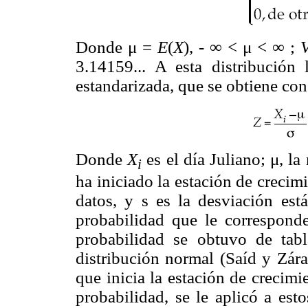
Donde μ =
E
(
X
), - ∞ < μ < ∞ ;
3.14159... A esta distribución 
estandarizada, que se obtiene con
Donde
X
es el día Juliano; μ, la
i
ha iniciado la estación de crecim
datos, y s es la desviación est
probabilidad que le correspond
probabilidad se obtuvo de tab
distribución normal (Saíd y Zára
que inicia la estación de crecim
probabilidad, se le aplicó a est