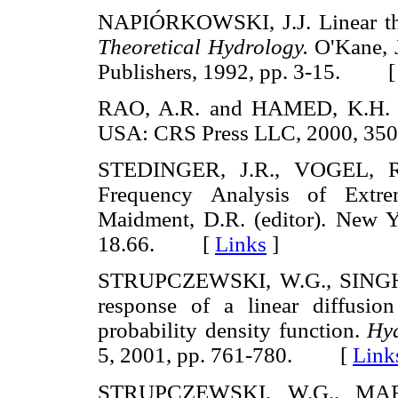
NAPIÓRKOWSKI, J.J. Linear th
Theoretical Hydrology.
O'Kane, J
Publishers, 1992, pp. 3-15. 
RAO, A.R. and HAMED, K.H
USA: CRS Press LLC, 2000, 
STEDINGER, J.R., VOGEL, 
Frequency Analysis of Extr
Maidment, D.R. (editor). New Y
18.66. [
Links
]
STRUPCZEWSKI, W.G., SINGH
response of a linear diffusi
probability density function.
Hyd
5, 2001, pp. 761-780. [
Link
STRUPCZEWSKI, W.G., MAR