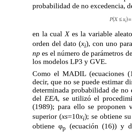
probabilidad de no excedencia, d
en la cual
X
es la variable aleat
orden del dato (
x
), con uno par
i
np
es el número de parámetros de
los modelos LP3 y GVE.
Como el MADIL (ecuaciones (16
decir, que no se puede estimar d
determinada probabilidad de no 
del
EEA,
se utilizó el procedim
(1989); para ello se proponen va
superior (
xs
=10
x
); se obtiene s
i
obtiene φ
(ecuación (16)) y 
p