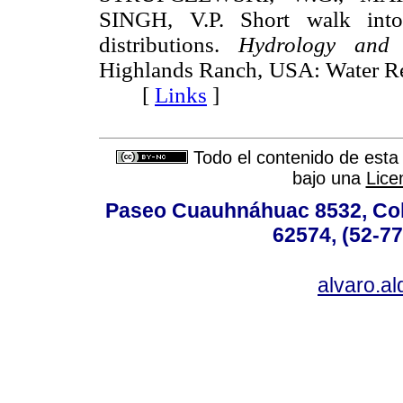
SINGH, V.P. Short walk into 
distributions.
Hydrology and 
Highlands Ranch, USA: Water Res
[
Links
]
Todo el contenido de esta 
bajo una
Lice
Paseo Cuauhnáhuac 8532, Colo
62574, (52-77
alvaro.