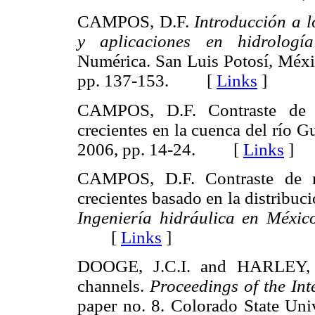
CAMPOS, D.F.
Introducción a 
y aplicaciones en hidrología 
Numérica. San Luis Potosí, Méxic
pp. 137-153. [
Links
]
CAMPOS, D.F. Contraste de m
crecientes en la cuenca del río 
2006, pp. 14-24. [
Links
]
CAMPOS, D.F. Contraste de mé
crecientes basado en la distribuc
Ingeniería hidráulica en
México
[
Links
]
DOOGE, J.C.I. and HARLEY, B
channels.
Proceedings of the In
paper no. 8. Colorado State Univ