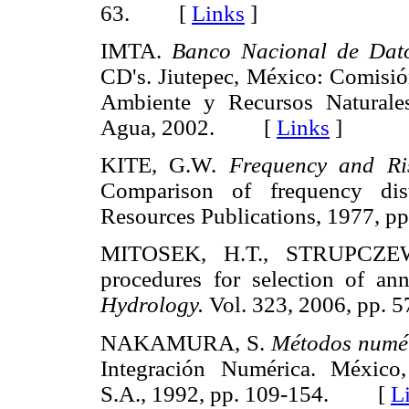
63. [
Links
]
IMTA.
Banco Nacional de Dato
CD's. Jiutepec, México: Comisió
Ambiente y Recursos Naturales
Agua, 2002. [
Links
]
KITE, G.W.
Frequency and Ri
Comparison of frequency dist
Resources Publications, 1977,
MITOSEK, H.T., STRUPCZEW
procedures for selection of an
Hydrology.
Vol. 323, 2006, pp
NAKAMURA, S.
Métodos numér
Integración Numérica. México,
S.A., 1992, pp. 109-154. [
L