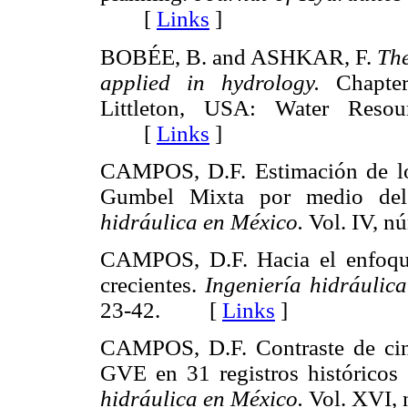
[
Links
]
BOBÉE, B. and ASHKAR, F.
The
applied in hydrology.
Chapter 
Littleton, USA: Water Resour
[
Links
]
CAMPOS, D.F. Estimación de los
Gumbel Mixta por medio del
hidráulica en México.
Vol. IV, 
CAMPOS, D.F. Hacia el enfoque 
crecientes.
Ingeniería hidráulic
23-42. [
Links
]
CAMPOS, D.F. Contraste de cinc
GVE en 31 registros histórico
hidráulica en México.
Vol. XVI,