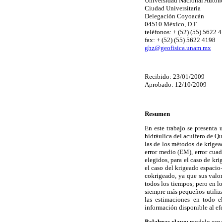
Universidad Nacional Autó
Ciudad Universitaria
Delegación Coyoacán
04510 México, D.F.
teléfonos: + (52) (55) 5622 
fax: + (52) (55) 5622 4198
ghz@geofisica.unam.mx
Recibido: 23/01/2009
Aprobado: 12/10/2009
Resumen
En este trabajo se presenta 
hidráulica del acuífero de 
las de los métodos de krigea
error medio (EM), error cua
elegidos, para el caso de kr
el caso del krigeado espacio
cokrigeado, ya que sus valo
todos los tiempos; pero en lo
siempre más pequeños utiliza
las estimaciones en todo e
información disponible al ef
Palabras clave:
modelo espac