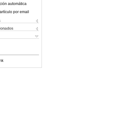
ción automática
artículo por email
s
cionados
nk