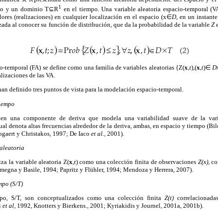
1
io y un dominio T⊆R
en el tiempo. Una variable aleatoria espacio-temporal (V
ores (realizaciones) en cualquier localización en el espacio (x∈
D
, en un instant
zada al conocer su función de distribución, que da la probabilidad de la variable
Z
e
o-temporal (FA) se define como una familia de variables aleatorias {Z(
x
,
t
),(
x
,
t
)∈
D
alizaciones de las VA.
han definido tres puntos de vista para la modelación espacio-temporal.
tiempo
en una componente de deriva que modela una variabilidad suave de la varia
ual denota altas frecuencias alrededor de la deriva, ambas, en espacio y tiempo (Bi
ogaert y Christakos, 1997; De Iaco
et al.,
2001).
aleatoria
za la variable aleatoria Z(
x
,
t
) como una colección finita de observaciones
Z(x),
co
megna y Basile, 1994; Papritz y Flühler, 1994; Mendoza y Herrera, 2007).
mpo (S/T)
po, S/T, son conceptualizados como una colección finita
Z(t)
correlacionada
i
et al,
1992, Knotters y Bierkens., 2001; Kyriakidis y Journel, 2001a, 2001b).