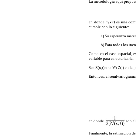
La metodología aquí propues
en donde
m(x,t)
es una comp
cumple con lo siguiente:
a) Su esperanza matem
b) Para todos los incr
Como en el caso espacial, e
variable para caracterizarla.
Sea Z(
x
,
t
) una VA Z(·) en la 
Entonces, el semivariograma
en donde
son el
Finalmente, la estimación de