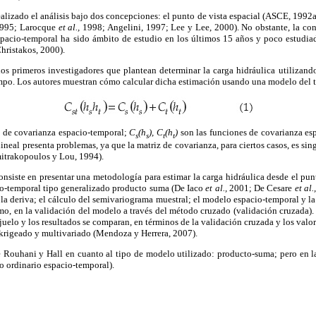
realizado el análisis bajo dos concepciones: el punto de vista espacial (ASCE, 1992a
 1995; Larocque
et al.,
1998; Angelini, 1997; Lee y Lee, 2000). No obstante, la con
pacio-temporal ha sido ámbito de estudio en los últimos 15 años y poco estudiada
hristakos, 2000).
os primeros investigadores que plantean determinar la carga hidráulica utilizand
mpo. Los autores muestran cómo calcular dicha estimación usando una modelo del t
n de covarianza espacio-temporal;
C
(h
), C
(h
)
son las funciones de covarianza esp
s
s
t
t
ineal presenta problemas, ya que la matriz de covarianza, para ciertos casos, es sin
itrakopoulos y Lou, 1994).
consiste en presentar una metodología para estimar la carga hidráulica desde el pun
o-temporal tipo generalizado producto suma (De Iaco
et al.,
2001; De Cesare
et al.,
 la deriva; el cálculo del semivariograma muestral; el modelo espacio-temporal y la
imo, en la validación del modelo a través del método cruzado (validación cruzada)
uelo y los resultados se comparan, en términos de la validación cruzada y los valor
e krigeado y multivariado (Mendoza y Herrera, 2007).
de Rouhani y Hall en cuanto al tipo de modelo utilizado: producto-suma; pero en l
o ordinario espacio-temporal).