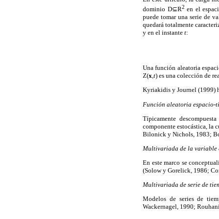
2
dominio D⊆R
en el espac
puede tomar una serie de val
quedará totalmente caracteri
y en el instante
t
:
Una función aleatoria espaci
Z(
x
,
t
) es una colección de re
Kyriakidis y Journel (1999) 
Función aleatoria espacio-
Típicamente descompuesta 
componente estocástica, la c
Bilonick y Nichols, 1983; B
Multivariada de la variable 
En este marco se conceptuali
(Solow y Gorelick, 1986; Co
Multivariada de serie de tie
Modelos de series de tiem
Wackernagel, 1990; Rouhan