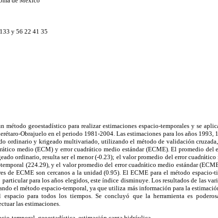
noma de México
4133 y 56 22 41 35
un método geoestadístico para realizar estimaciones espacio-temporales y se aplic
Querétaro-Obrajuelo en el periodo 1981-2004. Las estimaciones para los años 1993,
do ordinario y krigeado multivariado, utilizando el método de validación cruzada,
drático medio (ECM) y error cuadrático medio estándar (ECME). El promedio del er
igeado ordinario, resulta ser el menor (-0.23); el valor promedio del error cuadráti
-temporal (224.29), y el valor promedio del error cuadrático medio estándar (ECM
res de ECME son cercanos a la unidad (0.95). El ECME para el método espacio-ti
 particular para los años elegidos, este índice disminuye. Los resultados de las va
ndo el método espacio-temporal, ya que utiliza más información para la estimació
l espacio para todos los tiempos. Se concluyó que la herramienta es poderos
ectuar las estimaciones.
io-temporal, geoestadística, estimación carga hidráulica.