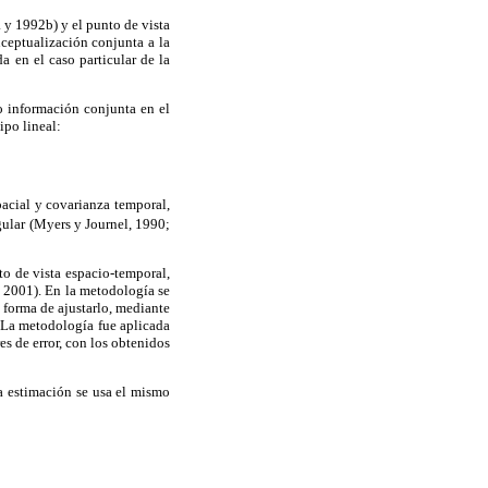
 y 1992b) y el punto de vista
ceptualización conjunta a la
 en el caso particular de la
o información conjunta en el
ipo lineal:
acial y covarianza temporal,
gular (Myers y Journel, 1990;
to de vista espacio-temporal,
2001). En la metodología se
 forma de ajustarlo, mediante
. La metodología fue aplicada
es de error, con los obtenidos
a estimación se usa el mismo