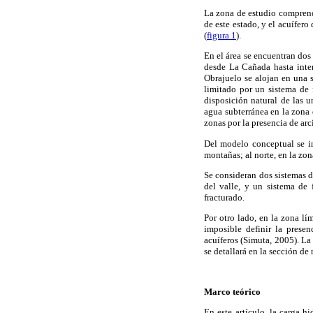
La zona de estudio compren
de este estado, y el acuífer
(
figura 1
).
En el área se encuentran dos 
desde La Cañada hasta inter
Obrajuelo se alojan en una s
limitado por un sistema de f
disposición natural de las 
agua subterránea en la zona
zonas por la presencia de arc
Del modelo conceptual se inf
montañas; al norte, en la zona
Se consideran dos sistemas d
del valle, y un sistema de 
fracturado.
Por otro lado, en la zona l
imposible definir la prese
acuíferos (Simuta, 2005). L
se detallará en la sección de 
Marco teórico
En este artículo, la carga h