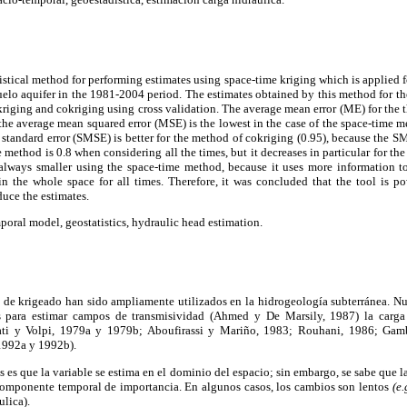
istical method for performing estimates using space-time kriging which is applied f
uelo aquifer in the 1981-2004 period. The estimates obtained by this method for 
riging and cokriging using cross validation. The average mean error (ME) for the 
, the average mean squared error (MSE) is the lowest in the case of the space-time 
standard error (SMSE) is better for the method of cokriging (0.95), because the SM
ethod is 0.8 when considering all the times, but it decreases in particular for the 
always smaller using the space-time method, because it uses more information to 
n the whole space for all times. Therefore, it was concluded that the tool is pow
duce the estimates.
poral model, geostatistics, hydraulic head estimation.
 de krigeado han sido ampliamente utilizados en la hidrogeología subterránea. N
s para estimar campos de transmisividad (Ahmed y De Marsily, 1987) la carga 
i y Volpi, 1979a y 1979b; Aboufirassi y Mariño, 1983; Rouhani, 1986; Gambo
 1992a y 1992b).
s es que la variable se estima en el dominio del espacio; sin embargo, se sabe que l
componente temporal de importancia. En algunos casos, los cambios son lentos
(e.
ulica).