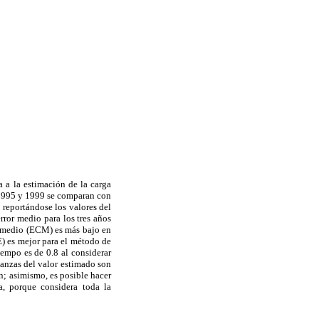
a a la estimación de la carga
 1995 y 1999 se comparan con
 reportándose los valores del
ror medio para los tres años
co medio (ECM) es más bajo en
E) es mejor para el método de
empo es de 0.8 al considerar
rianzas del valor estimado son
n; asimismo, es posible hacer
a, porque considera toda la