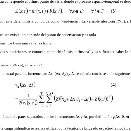
ta corresponde al primer punto de vista, donde el proceso espacio-temporal se de
onente determinista conocida como "tendencia". La variable aleatoria
R(x,t)
, a
ática existe; no depende del punto de observación y es nula.
ementos tiene una varianza finita.
stas suposiciones se conocen como "hipótesis intrínseca" y es suficiente saber lo
posición
x
=(
x,y
), al tiempo
t.
 muestral para los incrementos Δ
x
=(Δx, Δy) y Δt se calcula con base en la siguiente
 número de pares separados por los incrementos Δ
x
y Δ
t;
por definición γ(Δ
x
=0, Δt
 la carga hidráulica se realiza utilizando la técnica de krigeado espacio-tiempo (I