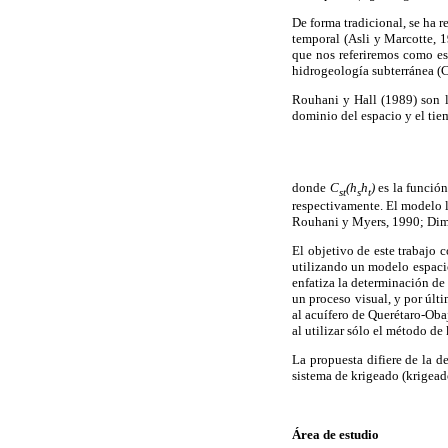
De forma tradicional, se ha 
temporal (Asli y Marcotte,
que nos referiremos como es
hidrogeología subterránea (C
Rouhani y Hall (1989) son l
dominio del espacio y el tie
donde
C
(h
h
)
es la funció
st
s
t
respectivamente. El modelo l
Rouhani y Myers, 1990; Dim
El objetivo de este trabajo 
utilizando un modelo espaci
enfatiza la determinación de
un proceso visual, y por últ
al acuífero de Querétaro-Obaj
al utilizar sólo el método d
La propuesta difiere de la 
sistema de krigeado (krigead
Área de estudio