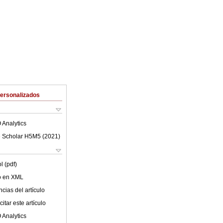
Personalizados
 Analytics
 Scholar H5M5 (
2021
)
l (pdf)
lo en XML
cias del artículo
itar este artículo
 Analytics