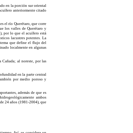
ado en la porción sur oriental
acuífero anteriormente citado
es el río Querétaro, que corre
ue los valles de Querétaro y
, por lo que el acuífero está
sticos lacustres potentes. La
tema que define el flujo del
finado localmente en algunas
a Cañada; al noreste, por las
ofundidad en la parte central
o también por medio poroso y
mportantes, además de que es
r hidrogeológicamente ambos
 de 24 años (1981-2004), que
 tiempo. Así, se considera un