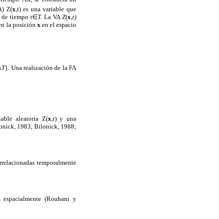
A) Z(
x
,t) es una variable que
e de tiempo
t
∈
T.
La VA
Z
(
x
,t)
n la posición
x
en el espacio
xT
}. Una realización de la FA
ble aleatoria Z(
x
,
t
) y una
lonick, 1983; Bilonick, 1988;
rrelacionadas temporalmente
s espacialmente (Rouhani y