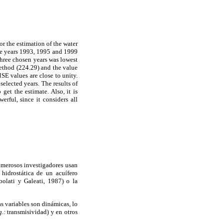
or the estimation of the water
the years 1993, 1995 and 1999
three chosen years was lowest
method (224.29) and the value
SE values are close to unity.
selected years. The results of
get the estimate. Also, it is
erful, since it considers all
umerosos investigadores usan
hidrostática de un acuífero
lati y Galeati, 1987) o la
as variables son dinámicas, lo
g.:
transmisividad) y en otros