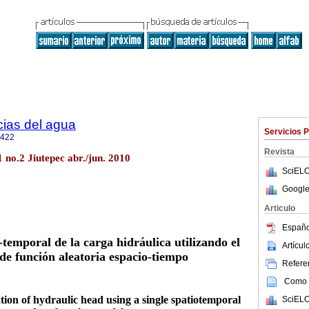
cias del agua
Servicios 
2422
Revista
1 no.2 Jiutepec abr./jun. 2010
SciELO
Google
Articulo
Españo
temporal de la carga hidráulica utilizando el
Artícu
de función aleatoria espacio-tiempo
Referen
Como c
ion of hydraulic head using a single spatiotemporal
SciELO