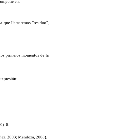
scompone en:
 la que llamaremos "residuo",
 dos primeros momentos de la
 expresión:
=0)=0.
bañez, 2003; Mendoza, 2008).