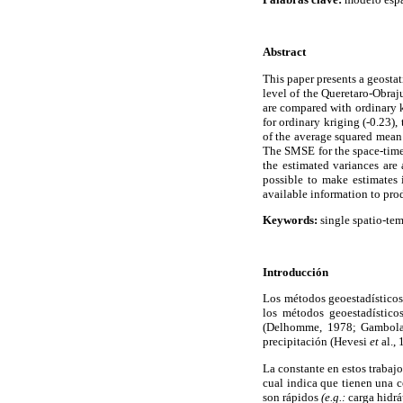
Abstract
This paper presents a geostat
level of the Queretaro-Obraj
are compared with ordinary k
for ordinary kriging (-0.23)
of the average squared mean 
The SMSE for the space-time m
the estimated variances are 
possible to make estimates i
available information to pro
Keywords:
single spatio-tem
Introducción
Los métodos geoestadísticos
los métodos geoestadístico
(Delhomme, 1978; Gambolat
precipitación (Hevesi
et
al.,
La constante en estos trabajo
cual indica que tienen una 
son rápidos
(e.g.:
carga hidrá