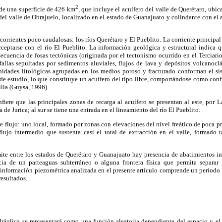
2
de una superficie de 426 km
, que incluye el acuífero del valle de Querétaro, ubic
o del valle de Obrajuelo, localizado en el estado de Guanajuato y colindante con el 
corrientes poco caudalosas: los ríos Querétaro y El Pueblito. La corriente principal 
ceptarse con el río El Pueblito. La información geológica y estructural indica q
ecuencia de fosas tectónicas (originada por el tectonismo ocurrido en el Terciario)
allas sepultadas por sedimentos aluviales, flujos de lava y depósitos volcanoclá
unidades litológicas agrupadas en los medios poroso y fracturado conforman el sis
 de estudio, lo que constituye un acuífero del tipo libre, comportándose como con
illa (Guysa, 1996).
iere que las principales zonas de recarga al acuífero se presentan al este, por L
 de Jurica; al sur se tiene una entrada en el lineamiento del río El Pueblito.
e flujo: uno local, formado por zonas con elevaciones del nivel freático de poca pr
flujo intermedio que sustenta casi el total de extracción en el valle, formad
ímite entre los estados de Querétaro y Guanajuato hay presencia de abatimientos i
ncia de un parteaguas subterráneo o alguna frontera física que permita separa
a información piezométrica analizada en el presente artículo comprende un periodo
resultados.
idráulica se representará como una función aleatoria dependiente del espacio y el