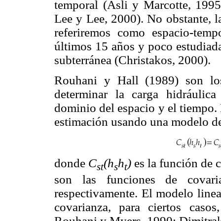
temporal (Asli y Marcotte, 199
Lee y Lee, 2000). No obstante, l
referiremos como espacio-temp
últimos 15 años y poco estudiada
subterránea (Christakos, 2000).
Rouhani y Hall (1989) son los
determinar la carga hidráulica
dominio del espacio y el tiempo.
estimación usando una modelo del
donde
C
(h
h
)
es la función de 
st
s
t
son las funciones de covaria
respectivamente. El modelo linea
covarianza, para ciertos caso
Rouhani y Myers, 1990; Dimitra