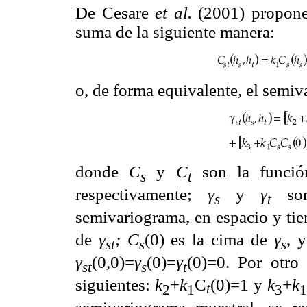
De Cesare
et al.
(2001) propone
suma de la siguiente manera:
o, de forma equivalente, el semi
donde
C
y
C
son la funció
s
t
respectivamente;
γ
y
γ
son 
s
t
semivariograma, en espacio y ti
de
γ
; C
(0) es la cima de
γ
, 
st
s
s
γ
(0,0)=
γ
(0)=
γ
(0)=0. Por otro
st
s
t
siguientes:
k
+
k
C
(0)=1 y
k
+
k
t
2
1
3
1