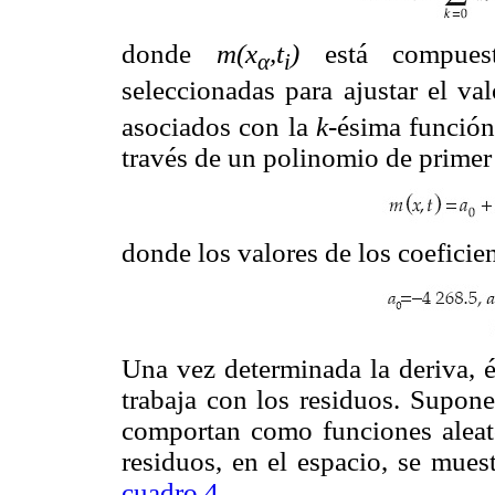
donde
m(x
,t
)
está compue
α
i
seleccionadas para ajustar el va
asociados con la
k
-ésima función.
través de un polinomio de primer
donde los valores de los coeficie
Una vez determinada la deriva, és
trabaja con los residuos. Supone
comportan como funciones aleator
residuos, en el espacio, se mues
cuadro 4
.