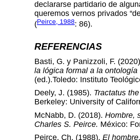
declararse partidario de algun
queremos vernos privados “de 
Peirce, 1988
(
: 86).
REFERENCIAS
Basti, G. y Panizzoli, F. (2020
la lógica formal a la ontología
(ed.).Toledo: Instituto Teológi
Deely, J. (1985).
Tractatus the
Berkeley: University of Califor
McNabb, D. (2018).
Hombre, s
Charles S. Peirce.
México: Fo
Peirce, Ch. (1988).
El hombre,