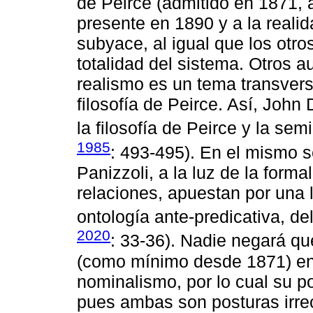
de Peirce (admitido en 1871, 
presente en 1890 y a la realid
subyace, al igual que los otr
totalidad del sistema. Otros a
realismo es un tema transvers
filosofía de Peirce. Así, John
la filosofía de Peirce y la sem
1985
: 493-495). En el mismo s
Panizzoli, a la luz de la forma
relaciones, apuestan por una 
ontología ante-predicativa, de
2020
: 33-36). Nadie negará q
(como mínimo desde 1871) en l
nominalismo, por lo cual su po
pues ambas son posturas irrec