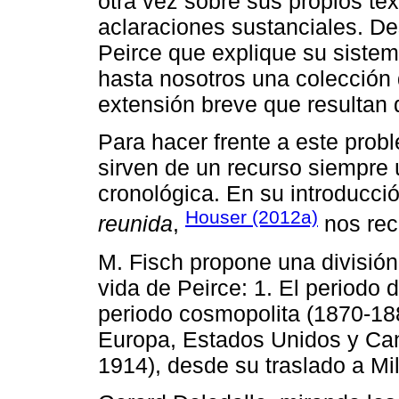
otra vez sobre sus propios te
aclaraciones sustanciales. D
Peirce que explique su sistem
hasta nosotros una colección 
extensión breve que resultan d
Para hacer frente a este prob
sirven de un recurso siempre út
cronológica. En su introducci
Houser (2012a)
reunida
,
nos rec
M. Fisch propone una divisió
vida de Peirce: 1. El periodo
periodo cosmopolita (1870-188
Europa, Estados Unidos y Cana
1914), desde su traslado a Mi