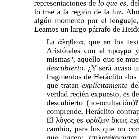
representaciones de
lo que es,
del
lo trae a la región de la luz. Ah
algún momento por el lenguaje,
Leamos un largo párrafo de Heid
La ἀλήθεια, que en los texto
Aristóteles con el πρἁγμα y
mismas", aquello que se mue
descubierto.
¿Y será acaso u
fragmentos de Heráclito -los
que tratan
explícitamente
del
verdad recién expuesto, es dec
descubierto (no-ocultación
comprende, Heráclito contra
El λόγος es φρἁζων ὂκως εχἔ
cambio, para los que no com
que hacen; ἑπιλανθἁνoνται,