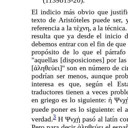
(1139b15-20).
El indicio más obvio que justifi
texto de Aristóteles puede ser,
referencia a la τἑχνη, a la técnic
resulta que ya desde el inicio 
debemos entrar con el fin de que
propósito de lo que el párrafo 
"aquellas [disposiciones] por las
[ἀληθεὑει]" son en número de cin
podrían ser menos, aunque prob
interesa es que, según el Esta
traductores tienen a veces probl
en griego es lo siguiente: ἡ Ψνχ
puede poner es lo siguiente: el a
3
verdad.
H Ψνχᾑ pasó al latín 
Pero para decir ἀληθεὑει el españo