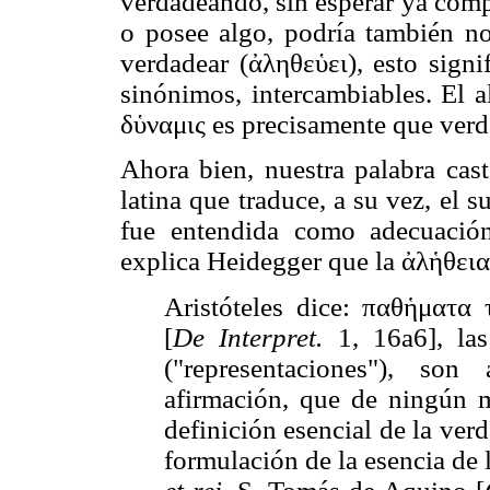
verdadeando, sin esperar ya comp
o posee algo, podría también no
verdadear (ἀληθεὑει), esto sign
sinónimos, intercambiables. El a
δὑναμις es precisamente que verd
Ahora bien, nuestra palabra cas
latina que traduce, a su vez, el 
fue entendida como adecuación
explica Heidegger que la ἀλἡθεια
Aristóteles dice: παθἡματα 
[
De Interpret.
1, 16a6], las
("representaciones"), so
afirmación, que de ningún 
definición esencial de la verd
formulación de la esencia de