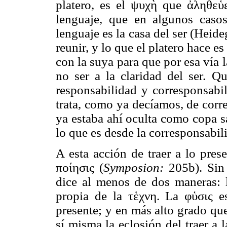
platero, es el ψυχὴ que ἀληθεὑ
lenguaje, que en algunos casos
lenguaje es la casa del ser (Heide
reunir, y lo que el platero hace es
con la suya para que por esa vía l
no ser a la claridad del ser. Q
responsabilidad y corresponsabi
trata, como ya decíamos, de corre
ya estaba ahí oculta como copa sa
lo que es desde la corresponsabil
A esta acción de traer a lo pres
ποίησις (
Symposion:
205b). Sin 
dice al menos de dos maneras: l
propia de la τἑχνη. La φὑσις e
presente; y en más alto grado que
sí misma la eclosión del traer a 