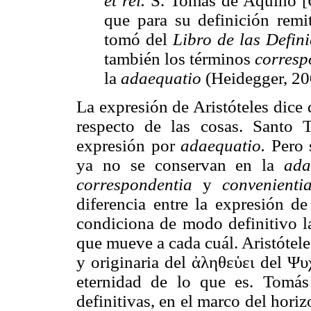
et rei.
S. Tomás de Aquino [
que para su definición remit
tomó del
Libro de las Defin
también los términos
corresp
la
adaequatio
(Heidegger, 20
La expresión de Aristóteles dice
respecto de las cosas. Santo To
expresión por
adaequatio.
Pero 
ya no se conservan en la
ada
correspondentia
y
convenientia
diferencia entre la expresión d
condiciona de modo definitivo la
que mueve a cada cuál. Aristótele
y originaria del ἀληθεὑει del Ψυ
eternidad de lo que es. Tomás 
definitivas, en el marco del horiz