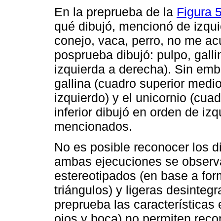
En la preprueba de la
Figura 
qué dibujó, mencionó de izquie
conejo, vaca, perro, no me a
posprueba dibujó: pulpo, gallin
izquierda a derecha). Sin emba
gallina (cuadro superior medio
izquierdo) y el unicornio (cua
inferior dibujó en orden de iz
mencionados.
No es posible reconocer los d
ambas ejecuciones se observ
estereotipados (en base a fo
triángulos) y ligeras desinteg
preprueba las características 
ojos y boca) no permiten reco