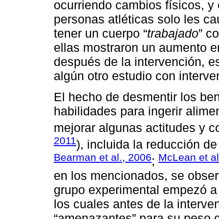
ocurriendo cambios físicos, 
personas atléticas solo les ca
tener un cuerpo “
trabajado
” c
ellas mostraron un aumento en 
después de la intervención, e
algún otro estudio con interv
El hecho de desmentir los ben
habilidades para ingerir alim
mejorar algunas actitudes y c
2011
), incluida la reducción de 
Bearman et al., 2006
McLean et al
;
en los mencionados, se obser
grupo experimental empezó a i
los cuales antes de la interv
“amenazantes” para su peso cor