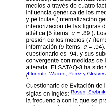
medios a través de cuatro fact
influencia genérica de los med
y películas (Internalización g
interiorización de las figuras d
atlética [5 ítems;
α
= .89]). Los
presión de los medios (7 ítem
información (9 ítems;
α
= .94).
cuestionario es .94, y sus su
convergente con medidas de i
alterada. El SATAQ-3 ha sido 
Llorente, Warren, Pérez y Gleaves
(
Cuestionario de Evitación de 
Rosen, Srebnik
siglas en inglés;
la frecuencia con la que se pr