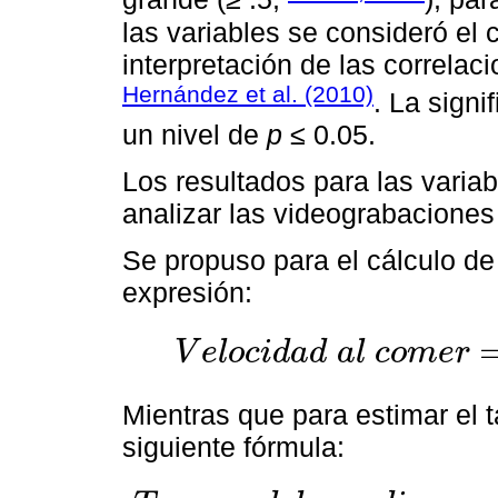
las variables se consideró el 
interpretación de las correlac
Hernández et al. (2010)
. La signi
un nivel de
p
≤ 0.05.
Los resultados para las variab
analizar las videograbaciones 
Se propuso para el cálculo de 
expresión:
V
e
l
o
c
i
d
a
d
a
l
c
o
m
e
r
V
e
l
o
c
i
d
a
d
a
l
c
o
m
e
r
=
g
r
a
m
o
s
d
e
p
i
z
z
a
(
90
)
t
i
e
m
Mientras que para estimar el 
siguiente fórmula: