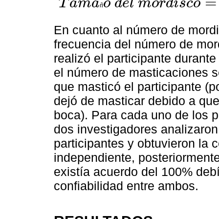
=
T
a
m
a
o
d
e
l
m
o
r
d
i
s
c
o
ñ
T
a
m
a
ñ
o
d
e
l
m
o
r
d
i
s
c
o
=
g
r
a
m
o
s
c
o
n
s
u
m
i
d
o
s
t
o
t
a
l
d
e
l
En cuanto al número de mordi
frecuencia del número de mord
realizó el participante durante
el número de masticaciones se
que masticó el participante (p
dejó de masticar debido a qu
boca). Para cada uno de los p
dos investigadores analizaron
participantes y obtuvieron la 
independiente, posteriormente
existía acuerdo del 100% debía
confiabilidad entre ambos.