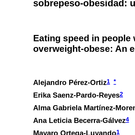
sobrepeso-obesidad: u
Eating speed in people
overweight-obese: An e
1
*
Alejandro Pérez-Ortiz
2
Erika Saenz-Pardo-Reyes
Alma Gabriela Martínez-More
4
Ana Leticia Becerra-Gálvez
1
Mayaro Ortega-Luyando