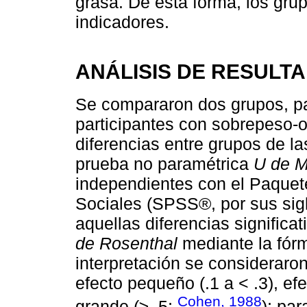
grasa. De esta forma, los gr
indicadores.
ANÁLISIS DE RESULT
Se compararon dos grupos, pa
participantes con sobrepeso-
diferencias entre grupos de la
prueba no paramétrica
U de 
independientes con el Paquete
Sociales (SPSS®, por sus sigl
aquellas diferencias significa
de Rosenthal
mediante la fórm
interpretación se consideraron
efecto pequeño (.1 a < .3), ef
Cohen, 1988
grande (≥ .5;
); pa