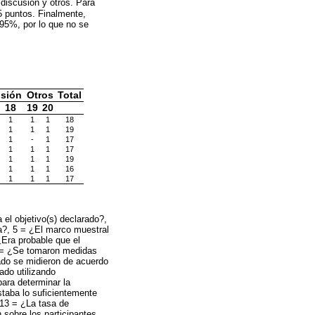
 discusión y otros. Para
5 puntos. Finalmente,
 95%, por lo que no se
sión
Otros
Total
18
19
20
1
1
1
18
1
1
1
19
1
-
1
17
1
1
1
17
1
1
1
19
1
1
1
16
1
1
1
17
 el objetivo(s) declarado?,
da?, 5 = ¿El marco muestral
¿Era probable que el
 7 = ¿Se tomaron medidas
tado se midieron de acuerdo
ado utilizando
ara determinar la
staba lo suficientemente
 13 = ¿La tasa de
 sobre los participantes