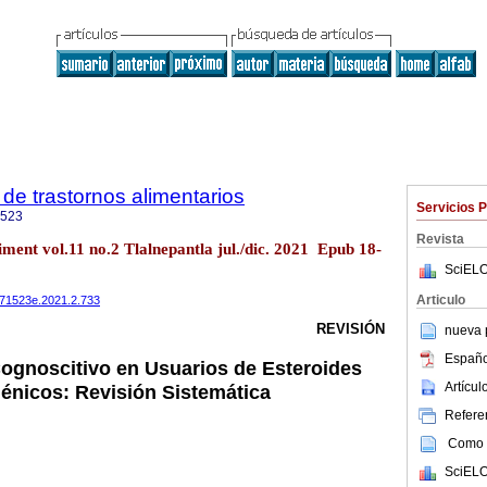
de trastornos alimentarios
Servicios 
1523
Revista
iment vol.11 no.2 Tlalnepantla jul./dic. 2021 Epub 18-
SciELO
Articulo
0071523e.2021.2.733
REVISIÓN
nueva p
Españo
ognoscitivo en Usuarios de Esteroides
Artícu
énicos: Revisión Sistemática
Referen
Como c
SciELO