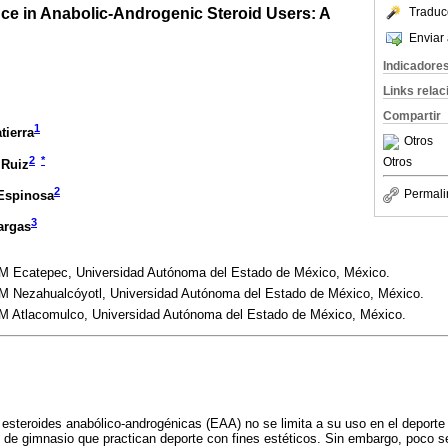
ce in Anabolic-Androgenic Steroid Users: A
Traduc
Enviar 
Indicadore
Links rela
Compartir
1
tierra
Otros
2
*
Otros
 Ruiz
2
Permali
Espinosa
3
argas
M Ecatepec, Universidad Autónoma del Estado de México, México.
M Nezahualcóyotl, Universidad Autónoma del Estado de México, México.
M Atlacomulco, Universidad Autónoma del Estado de México, México.
steroides anabólico-androgénicas (EAA) no se limita a su uso en el deporte 
 de gimnasio que practican deporte con fines estéticos. Sin embargo, poco 