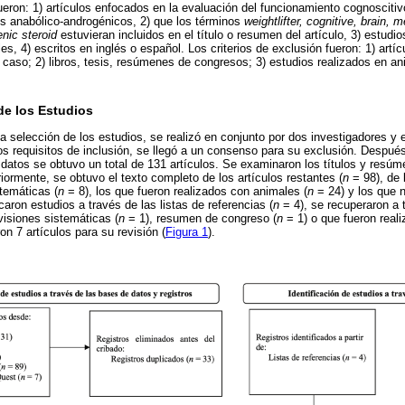
 fueron: 1) artículos enfocados en la evaluación del funcionamiento cognosciti
s anabólico-androgénicos, 2) que los términos
weightlifter, cognitive, brain, 
nic steroid
estuvieran incluidos en el título o resumen del artículo, 3) estudio
es, 4) escritos en inglés o español. Los criterios de exclusión fueron: 1) artíc
 caso; 2) libros, tesis, resúmenes de congresos; 3) estudios realizados en an
de los Estudios
a selección de los estudios, se realizó en conjunto por dos investigadores y
os requisitos de inclusión, se llegó a un consenso para su exclusión. Despué
 datos se obtuvo un total de 131 artículos. Se examinaron los títulos y resúm
iormente, se obtuvo el texto completo de los artículos restantes (
n
= 98), de 
stemáticas (
n
= 8), los que fueron realizados con animales (
n
= 24) y los que n
icaron estudios a través de las listas de referencias (
n
= 4), se recuperaron a 
visiones sistemáticas (
n
= 1), resumen de congreso (
n
= 1) o que fueron real
n 7 artículos para su revisión (
Figura 1
).