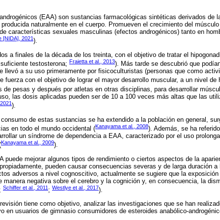
androgénicos (EAA) son sustancias farmacológicas sintéticas derivados de la
producida naturalmente en el cuerpo. Promueven el crecimiento del músculo 
o de características sexuales masculinas (efectos androgénicos) tanto en h
e [NIDA], 2021
).
s a finales de la década de los treinta, con el objetivo de tratar el hipogona
Fraietta et al., 2013
 suficiente testosterona;
). Más tarde se descubrió que podían 
e llevó a su uso primeramente por fisicoculturistas (personas que como activid
 fuerza con el objetivo de lograr el mayor desarrollo muscular, a un nivel de h
s de pesas y después por atletas en otras disciplinas, para desarrollar múscu
luso, las dosis aplicadas pueden ser de 10 a 100 veces más altas que las utili
 2021
).
l consumo de estas sustancias se ha extendido a la población en general, s
Kanayama et al., 2008
ias en todo el mundo occidental (
). Además, se ha referid
rollar un síndrome de dependencia a EAA, caracterizado por el uso prolong
Kanayama et al., 2009
(
).
 puede mejorar algunos tipos de rendimiento o ciertos aspectos de la aparie
apropiadamente, pueden causar consecuencias severas y de larga duración a l
fectos adversos a nivel cognoscitivo, actualmente se sugiere que la exposición
e manera negativa sobre el cerebro y la cognición y, en consecuencia, la di
Schiffer et al., 2011
Westlye et al., 2017
;
;
).
e revisión tiene como objetivo, analizar las investigaciones que se han realiza
vo en usuarios de gimnasio consumidores de esteroides anabólico-androgéni