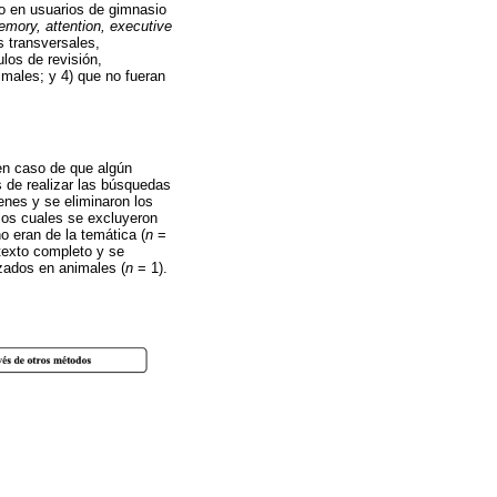
vo en usuarios de gimnasio
memory, attention, executive
s transversales,
ulos de revisión,
imales; y 4) que no fueran
 en caso de que algún
s de realizar las búsquedas
enes y se eliminaron los
los cuales se excluyeron
o eran de la temática (
n
=
texto completo y se
izados en animales (
n
= 1).