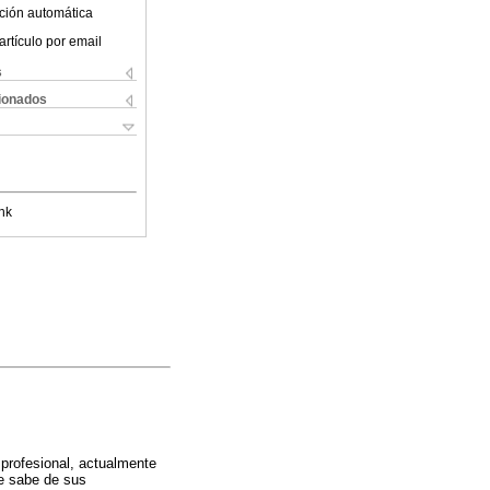
ción automática
artículo por email
s
cionados
nk
profesional, actualmente
se sabe de sus