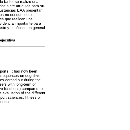
o tanto, se realizó una
dos siete artículos para su
sustancias EAA presentan
rios no consumidores,
es que realicen una
evidencia importante para
sio y el público en general
ejecutiva
ports, it has now been
onsequences on cognitive
es carried out during the
sers with long-term or
ve functions) compared to
evaluation of the different
port sciences, fitness or
uences.