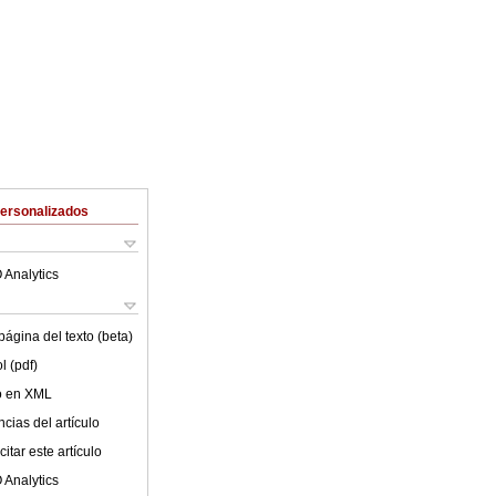
Personalizados
 Analytics
ágina del texto (beta)
l (pdf)
lo en XML
cias del artículo
itar este artículo
 Analytics