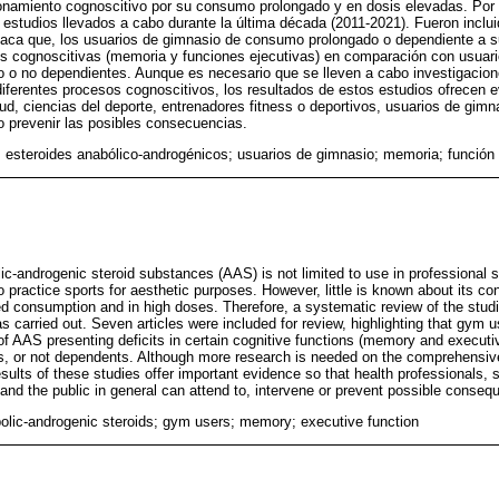
namiento cognoscitivo por su consumo prolongado y en dosis elevadas. Por l
 estudios llevados a cabo durante la última década (2011-2021). Fueron inclui
staca que, los usuarios de gimnasio de consumo prolongado o dependiente a 
nes cognoscitivas (memoria y funciones ejecutivas) en comparación con usua
o o no dependientes. Aunque es necesario que se lleven a cabo investigacion
 diferentes procesos cognoscitivos, los resultados de estos estudios ofrecen 
ud, ciencias del deporte, entrenadores fitness o deportivos, usuarios de gimna
 o prevenir las posibles consecuencias.
; esteroides anabólico-androgénicos; usuarios de gimnasio; memoria; función 
c-androgenic steroid substances (AAS) is not limited to use in professional s
practice sports for aesthetic purposes. However, little is known about its c
ed consumption and in high doses. Therefore, a systematic review of the studi
 carried out. Seven articles were included for review, highlighting that gym u
 AAS presenting deficits in certain cognitive functions (memory and executi
s, or not dependents. Although more research is needed on the comprehensive 
sults of these studies offer important evidence so that health professionals, s
 and the public in general can attend to, intervene or prevent possible conseq
bolic-androgenic steroids; gym users; memory; executive function