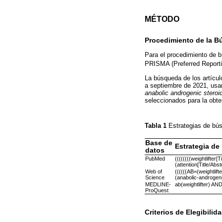
MÉTODO
Procedimiento de la 
Para el procedimiento de bú
PRISMA (Preferred Report
La búsqueda de los artícu
a septiembre de 2021, usa
anabolic androgenic steroi
seleccionados para la obte
Tabla 1
Estrategias de b
Base de
Estrategia d
datos
PubMed
((((((((weightlifter
(attention[Title/Abs
Web of
((((((AB=(weightli
Science
(anabolic-androgeni
MEDLINE-
ab(weightlifter) AN
ProQuest
Criterios de Elegibilid