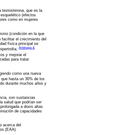
 testosterona, que es la
esquelético (efectos
ombres como en mujeres
dismo (condición en la que
facilitar el crecimiento del
ad física principal se
Arbinaga &
ipertrofia;
los y mejorar el
zadas para tratar
urgiendo como una nueva
o que hasta un 30% de los
ado durante muchos años y
ncia, son sustancias
a salud que podrían ser
 prolongada a dosis altas
sminución de capacidades
do acerca del
cos (EAA).