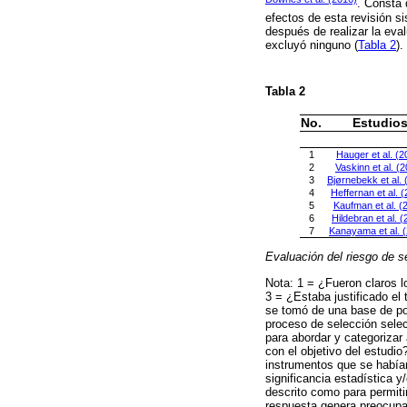
. Consta 
efectos de esta revisión s
después de realizar la eva
excluyó ninguno (
Tabla 2
).
Tabla 2
No.
Estudio
1
Hauger et al. (2
2
Vaskinn et al. (
3
Bjørnebekk et al. 
4
Heffernan et al. 
5
Kaufman et al. (
6
Hildebran et al. 
7
Kanayama et al. 
Evaluación del riesgo de 
Nota: 1 = ¿Fueron claros lo
3 = ¿Estaba justificado el
se tomó de una base de pob
proceso de selección selec
para abordar y categorizar
con el objetivo del estudio
instrumentos que se habían
significancia estadística 
descrito como para permiti
respuesta genera preocupac