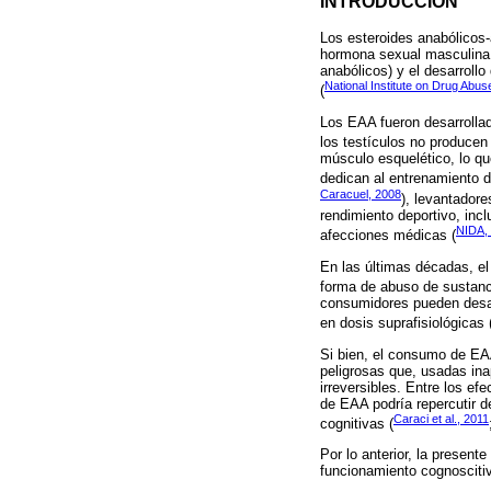
INTRODUCCIÓN
Los esteroides anabólicos-
hormona sexual masculina 
anabólicos) y el desarroll
National Institute on Drug Abus
(
Los EAA fueron desarrollado
los testículos no producen
músculo esquelético, lo qu
dedican al entrenamiento de
Caracuel, 2008
), levantadore
rendimiento deportivo, inc
NIDA,
afecciones médicas (
En las últimas décadas, e
forma de abuso de sustanc
consumidores pueden desar
en dosis suprafisiológicas 
Si bien, el consumo de EAA
peligrosas que, usadas in
irreversibles. Entre los e
de EAA podría repercutir d
Caraci et al., 2011
cognitivas (
Por lo anterior, la present
funcionamiento cognosciti