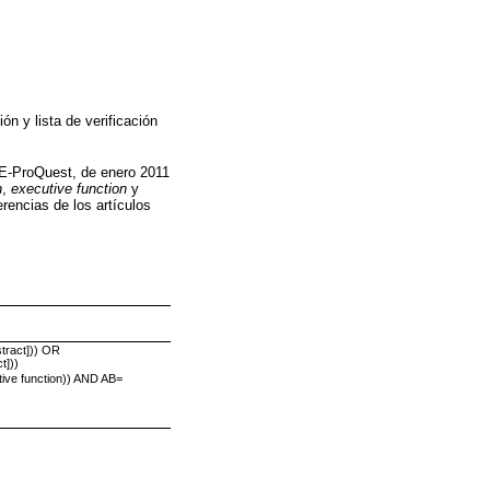
ón y lista de verificación
NE-ProQuest, de enero 2011
n
,
executive function
y
rencias de los artículos
stract])) OR
t]))
ive function)) AND AB=