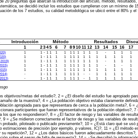
de 20 preguntas que abarcan la introducción del artículo, método, resultados,
istemática, se decidió incluir los estudios que cumplieran con un mínimo de 1
luación de los 7 estudios, su calidad metodológica se ubicó entre el 80% y el
s
Introducción
Método
Resultados
Discu
1
2
3
4
5
6
7
8
9
10
11
12
13
14
15
16
17
020)
1
1
-
1
1
1
1
1
1
1
1
1
1
-
1
1
1
2020)
1
1
-
1
1
1
1
1
1
1
1
1
1
1
1
1
1
(2019)
1
1
-
1
1
1
1
1
1
1
1
1
1
-
1
1
1
(2015)
1
1
-
1
1
1
1
1
1
1
1
1
1
-
1
-
1
2015)
1
1
-
1
1
1
1
1
1
1
1
1
1
1
1
1
1
(2014)
-
1
-
1
1
1
1
1
1
1
-
-
1
1
1
1
1
(2013)
-
1
-
1
1
1
1
1
1
1
-
1
1
1
1
1
1
sesgo
s objetivos/metas del estudio?, 2 = ¿El diseño del estudio fue apropiado para
 tamaño de la muestra?, 4 = ¿La población objetivo estaba claramente defini
lación apropiada para que representara de cerca a la población meta?, 6 = 
cionara participantes que fueran representativos de la población objetivo?,
 a los que no respondieron?, 8 = ¿El factor de riesgo y las variables de resul
?, 9 = ¿Se midieron correctamente el factor de riesgo y las variables de result
 probado, piloteado o publicado previamente?, 10 = ¿Está claro qué se usó p
y/o estimaciones de precisión (por ejemplo,
p
valores, IC)?, 11 = ¿El método e
r su repetición?, 12 = ¿Los datos básicos fueron adecuadamente descritos?,
ión sobre el sesgo de falta de respuesta?, 14 = ¿Se describió la información