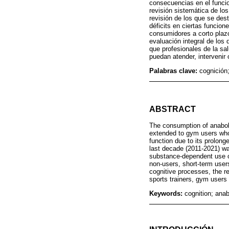
consecuencias en el funcio
revisión sistemática de los
revisión de los que se de
déficits en ciertas funcio
consumidores a corto plaz
evaluación integral de los
que profesionales de la sal
puedan atender, intervenir
Palabras clave:
cognición
ABSTRACT
The consumption of anaboli
extended to gym users who 
function due to its prolong
last decade (2011-2021) was
substance-dependent use of
non-users, short-term user
cognitive processes, the re
sports trainers, gym users
Keywords:
cognition; ana