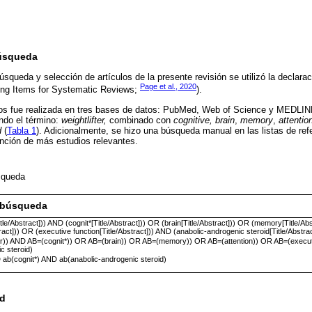
Búsqueda
squeda y selección de artículos de la presente revisión se utilizó la declaraci
Page et al., 2020
ing Items for Systematic Reviews;
).
los fue realizada en tres bases de datos: PubMed, Web of Science y MEDLI
ndo el término:
weightlifter,
combinado con
cognitive, brain
,
memory
,
attentio
d
(
Tabla 1
). Adicionalmente, se hizo una búsqueda manual en las listas de refe
nción de más estudios relevantes.
úsqueda
e búsqueda
[Title/Abstract])) AND (cognit*[Title/Abstract])) OR (brain[Title/Abstract])) OR (memory[Title/Ab
tract])) OR (executive function[Title/Abstract])) AND (anabolic-androgenic steroid[Title/Abstrac
fter)) AND AB=(cognit*)) OR AB=(brain)) OR AB=(memory)) OR AB=(attention)) OR AB=(execut
c steroid)
D ab(cognit*) AND ab(anabolic-androgenic steroid)
ad