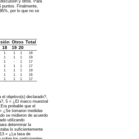
 discusión y otros. Para
5 puntos. Finalmente,
 95%, por lo que no se
sión
Otros
Total
18
19
20
1
1
1
18
1
1
1
19
1
-
1
17
1
1
1
17
1
1
1
19
1
1
1
16
1
1
1
17
 el objetivo(s) declarado?,
da?, 5 = ¿El marco muestral
¿Era probable que el
 7 = ¿Se tomaron medidas
tado se midieron de acuerdo
ado utilizando
ara determinar la
staba lo suficientemente
 13 = ¿La tasa de
 sobre los participantes