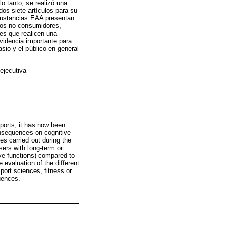
o tanto, se realizó una
dos siete artículos para su
sustancias EAA presentan
rios no consumidores,
es que realicen una
evidencia importante para
sio y el público en general
ejecutiva
ports, it has now been
onsequences on cognitive
es carried out during the
sers with long-term or
ve functions) compared to
evaluation of the different
port sciences, fitness or
uences.