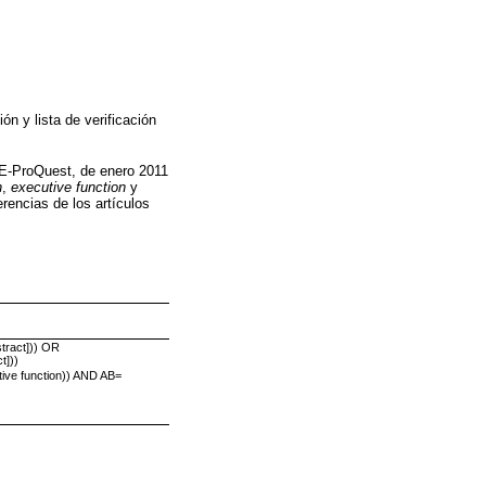
ón y lista de verificación
NE-ProQuest, de enero 2011
n
,
executive function
y
rencias de los artículos
stract])) OR
t]))
ive function)) AND AB=