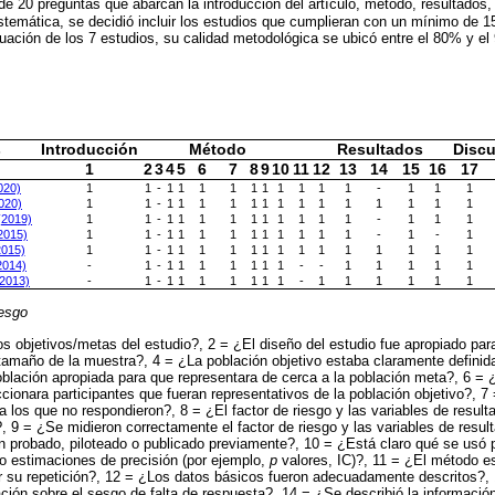
de 20 preguntas que abarcan la introducción del artículo, método, resultados,
istemática, se decidió incluir los estudios que cumplieran con un mínimo de 1
luación de los 7 estudios, su calidad metodológica se ubicó entre el 80% y el
s
Introducción
Método
Resultados
Discu
1
2
3
4
5
6
7
8
9
10
11
12
13
14
15
16
17
020)
1
1
-
1
1
1
1
1
1
1
1
1
1
-
1
1
1
2020)
1
1
-
1
1
1
1
1
1
1
1
1
1
1
1
1
1
(2019)
1
1
-
1
1
1
1
1
1
1
1
1
1
-
1
1
1
(2015)
1
1
-
1
1
1
1
1
1
1
1
1
1
-
1
-
1
2015)
1
1
-
1
1
1
1
1
1
1
1
1
1
1
1
1
1
(2014)
-
1
-
1
1
1
1
1
1
1
-
-
1
1
1
1
1
(2013)
-
1
-
1
1
1
1
1
1
1
-
1
1
1
1
1
1
sesgo
s objetivos/metas del estudio?, 2 = ¿El diseño del estudio fue apropiado para
 tamaño de la muestra?, 4 = ¿La población objetivo estaba claramente defini
lación apropiada para que representara de cerca a la población meta?, 6 = 
cionara participantes que fueran representativos de la población objetivo?,
 a los que no respondieron?, 8 = ¿El factor de riesgo y las variables de resul
?, 9 = ¿Se midieron correctamente el factor de riesgo y las variables de result
 probado, piloteado o publicado previamente?, 10 = ¿Está claro qué se usó p
y/o estimaciones de precisión (por ejemplo,
p
valores, IC)?, 11 = ¿El método e
r su repetición?, 12 = ¿Los datos básicos fueron adecuadamente descritos?,
ión sobre el sesgo de falta de respuesta?, 14 = ¿Se describió la información