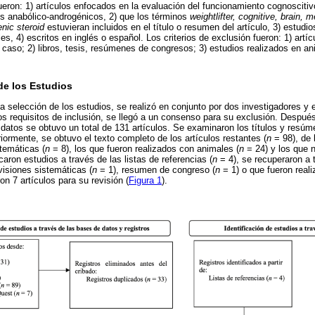
 fueron: 1) artículos enfocados en la evaluación del funcionamiento cognosciti
s anabólico-androgénicos, 2) que los términos
weightlifter, cognitive, brain, 
nic steroid
estuvieran incluidos en el título o resumen del artículo, 3) estudio
es, 4) escritos en inglés o español. Los criterios de exclusión fueron: 1) artíc
 caso; 2) libros, tesis, resúmenes de congresos; 3) estudios realizados en an
de los Estudios
a selección de los estudios, se realizó en conjunto por dos investigadores y
os requisitos de inclusión, se llegó a un consenso para su exclusión. Despué
 datos se obtuvo un total de 131 artículos. Se examinaron los títulos y resúm
iormente, se obtuvo el texto completo de los artículos restantes (
n
= 98), de 
stemáticas (
n
= 8), los que fueron realizados con animales (
n
= 24) y los que n
icaron estudios a través de las listas de referencias (
n
= 4), se recuperaron a 
visiones sistemáticas (
n
= 1), resumen de congreso (
n
= 1) o que fueron real
n 7 artículos para su revisión (
Figura 1
).