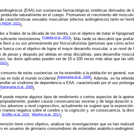
androgénicos (EAA) son sustancias farmacológicas sintéticas derivados de la
producida naturalmente en el cuerpo. Promueven el crecimiento del músculo 
o de características sexuales masculinas (efectos androgénicos) tanto en h
e [NIDA], 2021
).
s a finales de la década de los treinta, con el objetivo de tratar el hipogona
Fraietta et al., 2013
 suficiente testosterona;
). Más tarde se descubrió que podían 
e llevó a su uso primeramente por fisicoculturistas (personas que como activid
 fuerza con el objetivo de lograr el mayor desarrollo muscular, a un nivel de h
s de pesas y después por atletas en otras disciplinas, para desarrollar múscu
luso, las dosis aplicadas pueden ser de 10 a 100 veces más altas que las utili
 2021
).
l consumo de estas sustancias se ha extendido a la población en general, s
Kanayama et al., 2008
ias en todo el mundo occidental (
). Además, se ha referid
rollar un síndrome de dependencia a EAA, caracterizado por el uso prolong
Kanayama et al., 2009
(
).
 puede mejorar algunos tipos de rendimiento o ciertos aspectos de la aparie
apropiadamente, pueden causar consecuencias severas y de larga duración a l
fectos adversos a nivel cognoscitivo, actualmente se sugiere que la exposición
e manera negativa sobre el cerebro y la cognición y, en consecuencia, la di
Schiffer et al., 2011
Westlye et al., 2017
;
;
).
e revisión tiene como objetivo, analizar las investigaciones que se han realiza
vo en usuarios de gimnasio consumidores de esteroides anabólico-androgéni