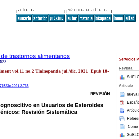
de trastornos alimentarios
Servicios 
1523
Revista
iment vol.11 no.2 Tlalnepantla jul./dic. 2021 Epub 18-
SciELO
Articulo
0071523e.2021.2.733
REVISIÓN
nueva p
Españo
ognoscitivo en Usuarios de Esteroides
Artícu
énicos: Revisión Sistemática
Referen
Como c
SciELO