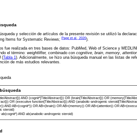
Búsqueda
squeda y selección de artículos de la presente revisión se utilizó la declaraci
Page et al., 2020
ing Items for Systematic Reviews;
).
los fue realizada en tres bases de datos: PubMed, Web of Science y MEDLI
ndo el término:
weightlifter,
combinado con
cognitive, brain
,
memory
,
attentio
d
(
Tabla 1
). Adicionalmente, se hizo una búsqueda manual en las listas de refe
nción de más estudios relevantes.
úsqueda
e búsqueda
[Title/Abstract])) AND (cognit*[Title/Abstract])) OR (brain[Title/Abstract])) OR (memory[Title/Ab
tract])) OR (executive function[Title/Abstract])) AND (anabolic-androgenic steroid[Title/Abstrac
fter)) AND AB=(cognit*)) OR AB=(brain)) OR AB=(memory)) OR AB=(attention)) OR AB=(execut
c steroid)
D ab(cognit*) AND ab(anabolic-androgenic steroid)
ad