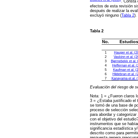
. Consta 
efectos de esta revisión s
después de realizar la eva
excluyó ninguno (
Tabla 2
).
Tabla 2
No.
Estudio
1
Hauger et al. (2
2
Vaskinn et al. (
3
Bjørnebekk et al. 
4
Heffernan et al. 
5
Kaufman et al. (
6
Hildebran et al. 
7
Kanayama et al. 
Evaluación del riesgo de 
Nota: 1 = ¿Fueron claros lo
3 = ¿Estaba justificado el
se tomó de una base de pob
proceso de selección selec
para abordar y categorizar
con el objetivo del estudio
instrumentos que se habían
significancia estadística 
descrito como para permiti
respuesta genera preocupac