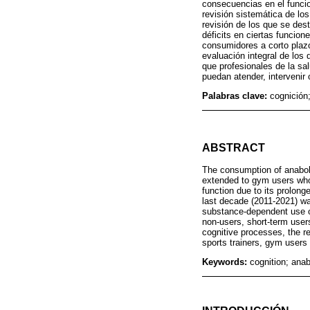
consecuencias en el funcio
revisión sistemática de los
revisión de los que se de
déficits en ciertas funcio
consumidores a corto plaz
evaluación integral de los
que profesionales de la sal
puedan atender, intervenir
Palabras clave:
cognición
ABSTRACT
The consumption of anaboli
extended to gym users who 
function due to its prolong
last decade (2011-2021) was
substance-dependent use of
non-users, short-term user
cognitive processes, the re
sports trainers, gym users
Keywords:
cognition; ana