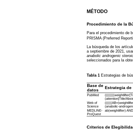
MÉTODO
Procedimiento de la 
Para el procedimiento de bú
PRISMA (Preferred Report
La búsqueda de los artícu
a septiembre de 2021, usa
anabolic androgenic steroi
seleccionados para la obte
Tabla 1
Estrategias de b
Base de
Estrategia d
datos
PubMed
((((((((weightlifter
(attention[Title/Abs
Web of
((((((AB=(weightli
Science
(anabolic-androgeni
MEDLINE-
ab(weightlifter) AN
ProQuest
Criterios de Elegibilid