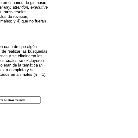
vo en usuarios de gimnasio
memory, attention, executive
s transversales,
ulos de revisión,
imales; y 4) que no fueran
 en caso de que algún
s de realizar las búsquedas
enes y se eliminaron los
los cuales se excluyeron
o eran de la temática (
n
=
texto completo y se
izados en animales (
n
= 1).