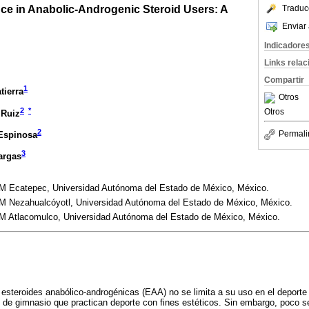
ce in Anabolic-Androgenic Steroid Users: A
Traduc
Enviar 
Indicadore
Links rela
Compartir
1
tierra
Otros
2
*
Otros
 Ruiz
2
Permali
Espinosa
3
argas
M Ecatepec, Universidad Autónoma del Estado de México, México.
M Nezahualcóyotl, Universidad Autónoma del Estado de México, México.
M Atlacomulco, Universidad Autónoma del Estado de México, México.
steroides anabólico-androgénicas (EAA) no se limita a su uso en el deporte 
 de gimnasio que practican deporte con fines estéticos. Sin embargo, poco 