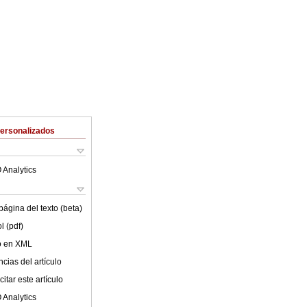
Personalizados
 Analytics
ágina del texto (beta)
l (pdf)
lo en XML
cias del artículo
itar este artículo
 Analytics