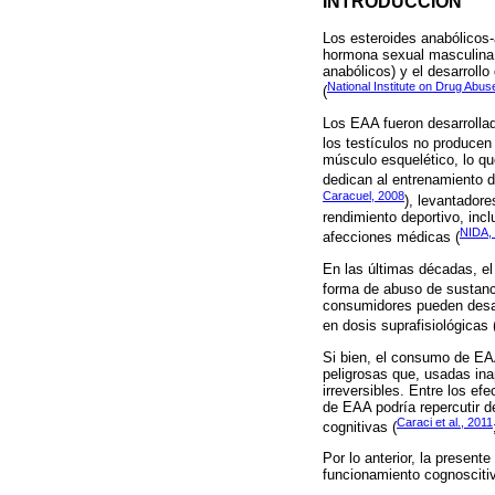
INTRODUCCIÓN
Los esteroides anabólicos-
hormona sexual masculina 
anabólicos) y el desarroll
National Institute on Drug Abus
(
Los EAA fueron desarrollado
los testículos no producen
músculo esquelético, lo qu
dedican al entrenamiento de
Caracuel, 2008
), levantadore
rendimiento deportivo, inc
NIDA,
afecciones médicas (
En las últimas décadas, e
forma de abuso de sustanc
consumidores pueden desar
en dosis suprafisiológicas 
Si bien, el consumo de EAA
peligrosas que, usadas in
irreversibles. Entre los e
de EAA podría repercutir d
Caraci et al., 2011
cognitivas (
Por lo anterior, la present
funcionamiento cognosciti