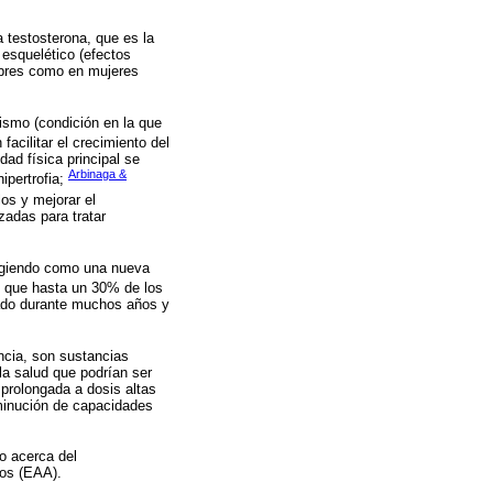
 testosterona, que es la
esquelético (efectos
ombres como en mujeres
dismo (condición en la que
facilitar el crecimiento del
ad física principal se
Arbinaga &
ipertrofia;
los y mejorar el
zadas para tratar
urgiendo como una nueva
o que hasta un 30% de los
ado durante muchos años y
ncia, son sustancias
a salud que podrían ser
 prolongada a dosis altas
sminución de capacidades
do acerca del
cos (EAA).