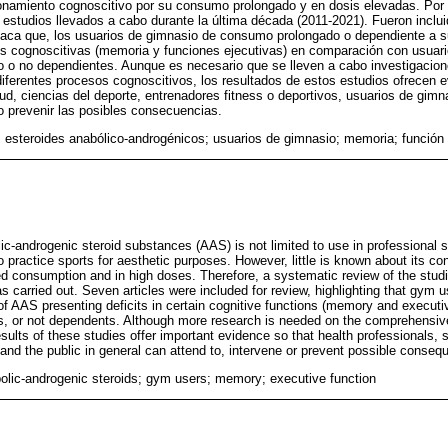
namiento cognoscitivo por su consumo prolongado y en dosis elevadas. Por l
 estudios llevados a cabo durante la última década (2011-2021). Fueron inclui
staca que, los usuarios de gimnasio de consumo prolongado o dependiente a 
nes cognoscitivas (memoria y funciones ejecutivas) en comparación con usua
o o no dependientes. Aunque es necesario que se lleven a cabo investigacion
 diferentes procesos cognoscitivos, los resultados de estos estudios ofrecen 
ud, ciencias del deporte, entrenadores fitness o deportivos, usuarios de gimna
 o prevenir las posibles consecuencias.
; esteroides anabólico-androgénicos; usuarios de gimnasio; memoria; función 
c-androgenic steroid substances (AAS) is not limited to use in professional s
practice sports for aesthetic purposes. However, little is known about its c
ed consumption and in high doses. Therefore, a systematic review of the studi
 carried out. Seven articles were included for review, highlighting that gym u
 AAS presenting deficits in certain cognitive functions (memory and executi
s, or not dependents. Although more research is needed on the comprehensive 
sults of these studies offer important evidence so that health professionals, s
 and the public in general can attend to, intervene or prevent possible conseq
bolic-androgenic steroids; gym users; memory; executive function