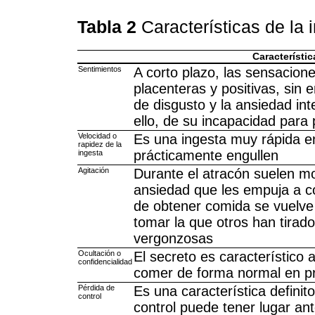
Tabla 2
Características de la 
Característic
Sentimientos
A corto plazo, las sensacion
placenteras y positivas, sin 
de disgusto y la ansiedad in
ello, de su incapacidad para 
Velocidad o
Es una ingesta muy rápida e
rapidez de la
prácticamente engullen
ingesta
Agitación
Durante el atracón suelen mo
ansiedad que les empuja a 
de obtener comida se vuelve p
tomar la que otros han tira
vergonzosas
Ocultación o
El secreto es característico a
confidencialidad
comer de forma normal en pr
Pérdida de
Es una característica definit
control
control puede tener lugar a