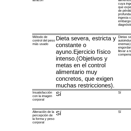
atracón
alimento
cuya ing
que expe
de pérdid
profunda 
ingesta c
embargo 
diagnóst
Método de
Dieta severa, estricta y
Dietas s
control del peso
autoinduc
constante o
más usado
enemas).
engordar
ayuno.Ejercicio físico
llevar a
compensa
intenso.(Objetivos y
metas en el control
alimentario muy
concretos, que exigen
muchas restricciones).
Insatisfacción
Sí
Sí
con la imagen
corporal
Alteración de la
Sí
Sí
percepción de
la forma y peso
corporal