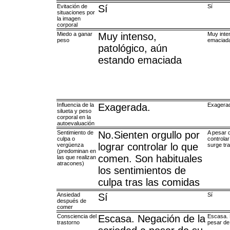
Evitación de
Sí
Sí
situaciones por
la imagen
corporal
Miedo a ganar
Muy intenso,
Muy inte
peso
emaciad
patológico, aún
estando emaciada
Influencia de la
Exagerada.
Exagera
silueta y peso
corporal en la
autoevaluación
Sentimiento de
No.Sienten orgullo por
A pesar d
culpa o
controlar
lograr controlar lo que
vergüenza
surge tra
(predominan en
comen. Son habituales
las que realizan
atracones)
los sentimientos de
culpa tras las comidas
Ansiedad
Sí
Sí
después de
comer
Consciencia del
Escasa. Negación de la
Escasa. 
trastorno
pesar de