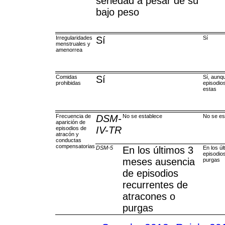
seriedad a pesar de su
bajo peso
Irregularidades
Sí
Sí
menstruales y
amenorrea
Comidas
Sí
Sí, aunq
prohibidas
episodio
estas
Frecuencia de
DSM-
No se establece
No se es
aparición de
IV-TR
episodios de
atracón y
conductas
compensatorias
DSM-5
En los últimos 3
En los ú
episodio
meses ausencia
purgas
de episodios
recurrentes de
atracones o
purgas