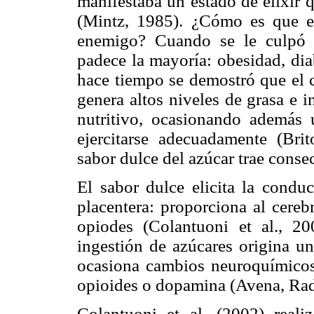
manifestaba un estado de elixir q
(Mintz, 1985). ¿Cómo es que e
enemigo? Cuando se le culpó 
padece la mayoría: obesidad, dia
hace tiempo se demostró que el 
genera altos niveles de grasa e i
nutritivo, ocasionando además
ejercitarse adecuadamente (Bri
sabor dulce del azúcar trae cons
El sabor dulce elicita la conduc
placentera: proporciona al cere
opiodes (Colantuoni et al., 20
ingestión de azúcares origina un
ocasiona cambios neuroquímicos 
opioides o dopamina (Avena, Ra
Colantuoni et al. (2002) reali