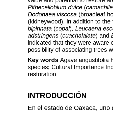
value and potential to restore a
Pithecellobium dulce
(
camachile
Dodonaea viscosa
(broadleaf h
(kidneywood), in addition to th
bipinnata
(
copal
),
Leucaena esc
adstringens
(
cuachalalate
) and
indicated that they were aware 
possibility of associating trees 
Key words
Agave angustifolia H
species; Cultural Importance Inde
restoration
INTRODUCCIÓN
En el estado de Oaxaca, uno d