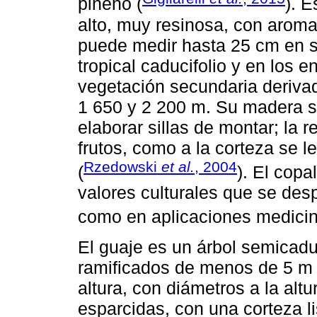
pineno (
). 
alto, muy resinosa, con aroma
puede medir hasta 25 cm en s
tropical caducifolio y en los 
vegetación secundaria derivad
1 650 y 2 200 m. Su madera s
elaborar sillas de montar; la r
frutos, como a la corteza se 
Rzedowski
et al.
, 2004
(
). El cop
valores culturales que se des
como en aplicaciones medicin
El guaje es un árbol semicadu
ramificados de menos de 5 m d
altura, con diámetros a la al
esparcidas, con una corteza li