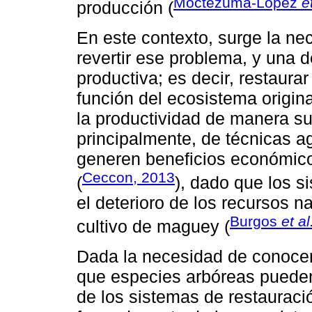
Moctezuma-López
e
producción (
En este contexto, surge la ne
revertir ese problema, y una de
productiva; es decir, restaura
función del ecosistema origin
la productividad de manera su
principalmente, de técnicas a
generen beneficios económico
Ceccon, 2013
(
), dado que los s
el deterioro de los recursos n
Burgos
et al
cultivo de maguey (
Dada la necesidad de conocer,
que especies arbóreas pueden
de los sistemas de restauraci