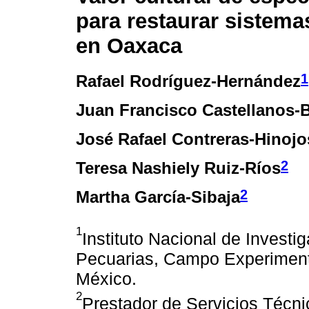
para restaurar sistema
en Oaxaca
1
Rafael Rodríguez-Hernández
Juan Francisco Castellanos-
José Rafael Contreras-Hinojo
2
Teresa Nashiely Ruiz-Ríos
2
Martha García-Sibaja
1
Instituto Nacional de Investi
Pecuarias, Campo Experiment
México.
2
Prestador de Servicios Técni