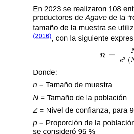
En 2023 se realizaron 108 ent
productores de
Agave
de la “r
tamaño de la muestra se utili
(2016)
, con la siguiente expres
=
n
n
=
N
Z
2
×
p
×
q
e
2
N
-
2
(
e
Donde:
n
= Tamaño de muestra
N
= Tamaño de la población
Z
= Nivel de confianza, para 
p
= Proporción de la población
se consideró 95 %