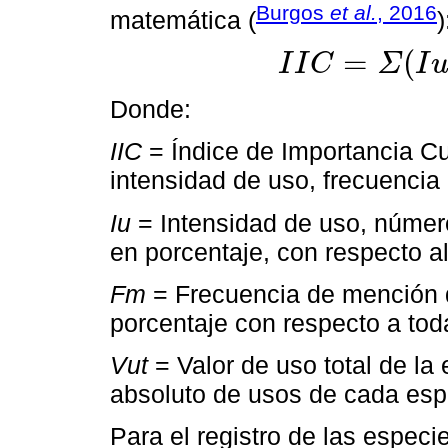
Burgos
et al.
, 2016
matemática (
)
=
(
I
I
C
Σ
I
I
I
C
=
Σ
(
I
u
+
F
m
+
V
u
t
)
Donde:
IIC
= Índice de Importancia Cu
intensidad de uso, frecuencia
Iu
= Intensidad de uso, númer
en porcentaje, con respecto al
Fm
= Frecuencia de mención 
porcentaje con respecto a tod
Vut
= Valor de uso total de la
absoluto de usos de cada esp
Para el registro de las espec