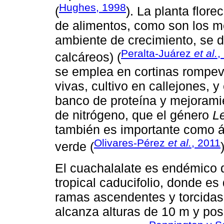
Hughes, 1998
(
). La planta flore
de alimentos, como son los m
ambiente de crecimiento, se d
Peralta-Juárez
et al.
,
calcáreos) (
se emplea en cortinas rompev
vivas, cultivo en callejones, 
banco de proteína y mejoramie
de nitrógeno, que el género
L
también es importante como ár
Olivares-Pérez
et al.
, 2011
verde (
El cuachalalate es endémico 
tropical caducifolio, donde es
ramas ascendentes y torcidas, 
alcanza alturas de 10 m y pos