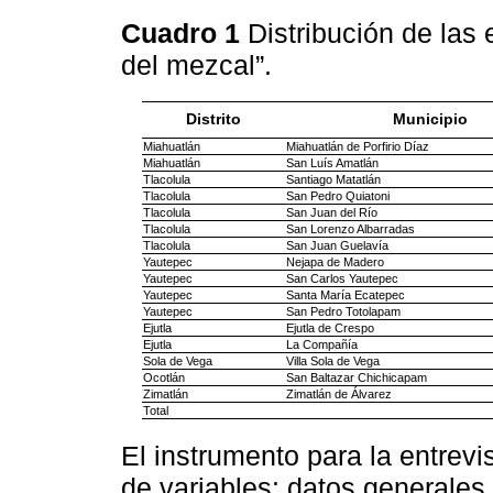
Cuadro 1
Distribución de las 
del mezcal”.
Distrito
Municipio
Miahuatlán
Miahuatlán de Porfirio Díaz
Miahuatlán
San Luís Amatlán
Tlacolula
Santiago Matatlán
Tlacolula
San Pedro Quiatoni
Tlacolula
San Juan del Río
Tlacolula
San Lorenzo Albarradas
Tlacolula
San Juan Guelavía
Yautepec
Nejapa de Madero
Yautepec
San Carlos Yautepec
Yautepec
Santa María Ecatepec
Yautepec
San Pedro Totolapam
Ejutla
Ejutla de Crespo
Ejutla
La Compañía
Sola de Vega
Villa Sola de Vega
Ocotlán
San Baltazar Chichicapam
Zimatlán
Zimatlán de Álvarez
Total
El instrumento para la entrevi
de variables: datos generales 