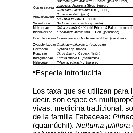
Haematoxylum brasiletto
H. Karst. (palo de Brasil)
Juniperus deppeana
Steud. (enebro)
Cupressaceae
Taxodium mucronatum
Ten. (sabino)
Schinus molle
L. (pirúl)
Anacardiaceae
Spondias mombin
L. (hobo)
Sapindaceae
Dodonaea viscosa
Jacq. (jarilla)
Malvaceae
Ceiba aesculifolia
(Kunth) Britten. & Baker f. (pochotl
Bignoniaceae
*
Jacaranda mimosifolia
D. Don. (jacaranda)
Convolvulaceae
Ipomea murucoides
Roem. & Schult. (cazahuate)
Zygophyllaceae
Guaiacum officinale
L. (guayacán)
Cactaceae
Opuntia
spp. (nopal)
Rutaceae
Citrus limon
L. Osbeck (limón)
Boraginaceae
Ehretia tinifolia
L. (mandimbo)
Meliaceae
*Melia azedarach
L. (paraíso)
*Especie introducida
Los taxa que se utilizan para
decir, son especies multipropó
vivas, medicina tradicional, 
de la familia Fabaceae:
Pithe
(guamúchil),
Neltuma juliflora