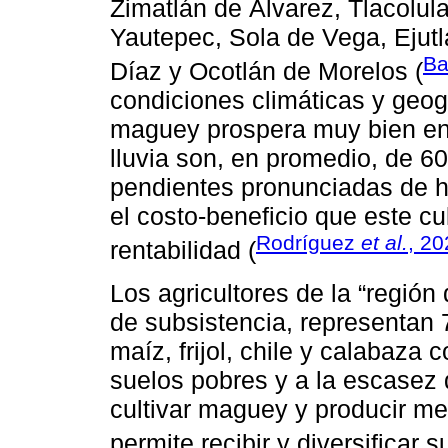
Zimatlán de Álvarez, Tlacolu
Yautepec, Sola de Vega, Ejutl
Ba
Díaz y Ocotlán de Morelos (
condiciones climáticas y geogr
maguey prospera muy bien en 
lluvia son, en promedio, de 6
pendientes pronunciadas de ha
el costo-beneficio que este cu
Rodríguez
et al.
, 20
rentabilidad (
Los agricultores de la “regió
de subsistencia, representan
maíz, frijol, chile y calabaza
suelos pobres y a la escasez d
cultivar maguey y producir me
permite recibir y diversificar 