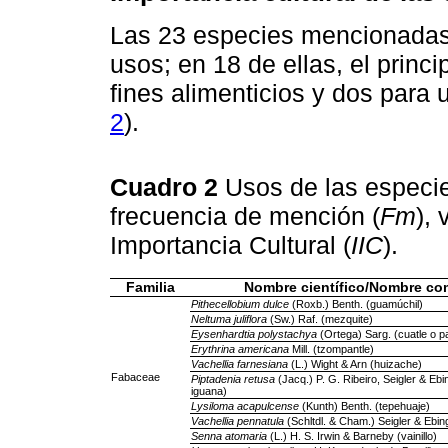
Las 23 especies mencionadas 
usos; en 18 de ellas, el princi
fines alimenticios y dos para 
2
).
Cuadro 2
Usos de las especie
frecuencia de mención (
Fm
), 
Importancia Cultural (
IIC
).
Familia
Nombre científico/Nombre c
Pithecellobium dulce
(Roxb.) Benth. (guamúchil)
Neltuma juliflora
(Sw.) Raf. (mezquite)
Eysenhardtia polystachya
(Ortega) Sarg. (cuatle o pa
Erythrina americana
Mill. (tzompantle)
Vachellia farnesiana
(L.) Wight & Arn (huizache)
Fabaceae
Piptadenia retusa
(Jacq.) P. G. Ribeiro, Seigler & Ebi
iguana)
Lysiloma acapulcense
(Kunth) Benth. (tepehuaje)
Vachellia pennatula
(Schltdl. & Cham.) Seigler & Ebin
Senna atomaria
(L.) H. S. Irwin & Barneby (vainillo)