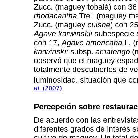
Zucc. (maguey tobalá) con 3
rhodacantha
Trel. (maguey me
Zucc. (maguey
cuishe
) con 2
Agave karwinskii
subespecie s
con 17,
Agave americana
L. (
karwinskii
subsp.
amatengo
(m
observó que el maguey espadí
totalmente descubiertos de veg
luminosidad, situación que c
al.
(2007)
.
Percepción sobre restaurac
De acuerdo con las entrevista
diferentes grados de interés s
cultivo de maguey. Un total d