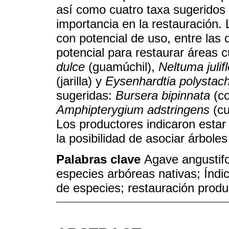
así como cuatro taxa sugeridos p
importancia en la restauración.
con potencial de uso, entre las q
potencial para restaurar áreas 
dulce
(guamúchil),
Neltuma julif
(jarilla) y
Eysenhardtia polystac
sugeridas:
Bursera bipinnata
(co
Amphipterygium adstringens
(cu
Los productores indicaron estar
la posibilidad de asociar árbole
Palabras clave
Agave angustifo
especies arbóreas nativas; Índic
de especies; restauración produ