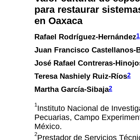
para restaurar sistema
en Oaxaca
1
Rafael Rodríguez-Hernández
Juan Francisco Castellanos-
José Rafael Contreras-Hinojo
2
Teresa Nashiely Ruiz-Ríos
2
Martha García-Sibaja
1
Instituto Nacional de Investi
Pecuarias, Campo Experiment
México.
2
Prestador de Servicios Técni