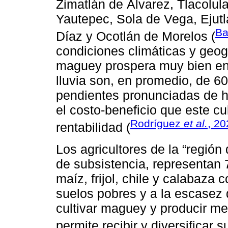
Zimatlán de Álvarez, Tlacolu
Yautepec, Sola de Vega, Ejutl
Ba
Díaz y Ocotlán de Morelos (
condiciones climáticas y geogr
maguey prospera muy bien en 
lluvia son, en promedio, de 6
pendientes pronunciadas de ha
el costo-beneficio que este cu
Rodríguez
et al.
, 20
rentabilidad (
Los agricultores de la “regió
de subsistencia, representan
maíz, frijol, chile y calabaza
suelos pobres y a la escasez d
cultivar maguey y producir me
permite recibir y diversificar 