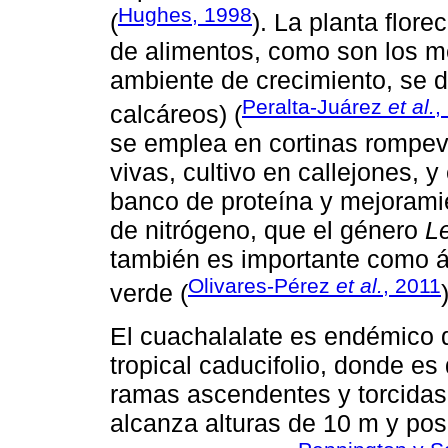
Hughes, 1998
(
). La planta flore
de alimentos, como son los m
ambiente de crecimiento, se d
Peralta-Juárez
et al.
,
calcáreos) (
se emplea en cortinas rompev
vivas, cultivo en callejones, 
banco de proteína y mejoramie
de nitrógeno, que el género
L
también es importante como ár
Olivares-Pérez
et al.
, 2011
verde (
El cuachalalate es endémico 
tropical caducifolio, donde es
ramas ascendentes y torcidas, 
alcanza alturas de 10 m y pos