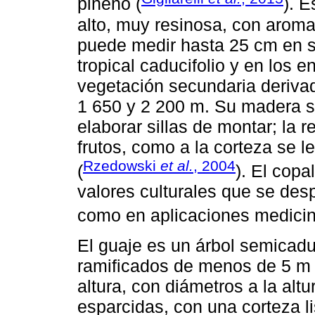
pineno (
). 
alto, muy resinosa, con aroma
puede medir hasta 25 cm en s
tropical caducifolio y en los 
vegetación secundaria derivad
1 650 y 2 200 m. Su madera s
elaborar sillas de montar; la r
frutos, como a la corteza se 
Rzedowski
et al.
, 2004
(
). El cop
valores culturales que se des
como en aplicaciones medicin
El guaje es un árbol semicadu
ramificados de menos de 5 m d
altura, con diámetros a la al
esparcidas, con una corteza li