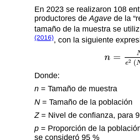
En 2023 se realizaron 108 ent
productores de
Agave
de la “r
tamaño de la muestra se utili
(2016)
, con la siguiente expres
=
n
n
=
N
Z
2
×
p
×
q
e
2
N
-
2
(
e
Donde:
n
= Tamaño de muestra
N
= Tamaño de la población
Z
= Nivel de confianza, para 
p
= Proporción de la población
se consideró 95 %