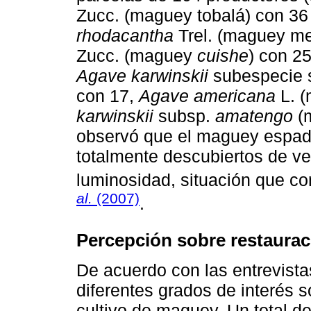
Zucc. (maguey tobalá) con 3
rhodacantha
Trel. (maguey me
Zucc. (maguey
cuishe
) con 2
Agave karwinskii
subespecie s
con 17,
Agave americana
L. (
karwinskii
subsp.
amatengo
(m
observó que el maguey espadí
totalmente descubiertos de veg
luminosidad, situación que c
al.
(2007)
.
Percepción sobre restaurac
De acuerdo con las entrevista
diferentes grados de interés s
cultivo de maguey. Un total d