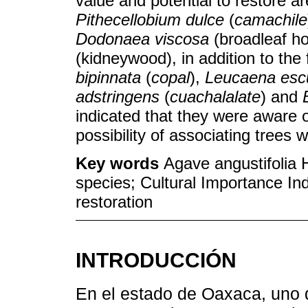
value and potential to restore a
Pithecellobium dulce
(
camachile
Dodonaea viscosa
(broadleaf h
(kidneywood), in addition to th
bipinnata
(
copal
),
Leucaena esc
adstringens
(
cuachalalate
) and
indicated that they were aware 
possibility of associating trees 
Key words
Agave angustifolia H
species; Cultural Importance Inde
restoration
INTRODUCCIÓN
En el estado de Oaxaca, uno d