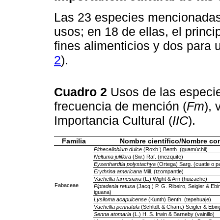
Las 23 especies mencionadas 
usos; en 18 de ellas, el princi
fines alimenticios y dos para 
2
).
Cuadro 2
Usos de las especie
frecuencia de mención (
Fm
), 
Importancia Cultural (
IIC
).
Familia
Nombre científico/Nombre c
Pithecellobium dulce
(Roxb.) Benth. (guamúchil)
Neltuma juliflora
(Sw.) Raf. (mezquite)
Eysenhardtia polystachya
(Ortega) Sarg. (cuatle o pa
Erythrina americana
Mill. (tzompantle)
Vachellia farnesiana
(L.) Wight & Arn (huizache)
Fabaceae
Piptadenia retusa
(Jacq.) P. G. Ribeiro, Seigler & Ebi
iguana)
Lysiloma acapulcense
(Kunth) Benth. (tepehuaje)
Vachellia pennatula
(Schltdl. & Cham.) Seigler & Ebin
Senna atomaria
(L.) H. S. Irwin & Barneby (vainillo)