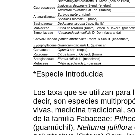
Haematoxylum brasiletto
H. Karst. (palo de Brasil)
Juniperus deppeana
Steud. (enebro)
Cupressaceae
Taxodium mucronatum
Ten. (sabino)
Schinus molle
L. (pirúl)
Anacardiaceae
Spondias mombin
L. (hobo)
Sapindaceae
Dodonaea viscosa
Jacq. (jarilla)
Malvaceae
Ceiba aesculifolia
(Kunth) Britten. & Baker f. (pochotl
Bignoniaceae
*
Jacaranda mimosifolia
D. Don. (jacaranda)
Convolvulaceae
Ipomea murucoides
Roem. & Schult. (cazahuate)
Zygophyllaceae
Guaiacum officinale
L. (guayacán)
Cactaceae
Opuntia
spp. (nopal)
Rutaceae
Citrus limon
L. Osbeck (limón)
Boraginaceae
Ehretia tinifolia
L. (mandimbo)
Meliaceae
*Melia azedarach
L. (paraíso)
*Especie introducida
Los taxa que se utilizan para
decir, son especies multipropó
vivas, medicina tradicional, 
de la familia Fabaceae:
Pithe
(guamúchil),
Neltuma juliflora