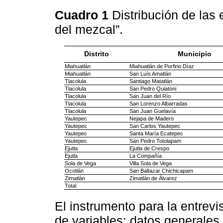
Cuadro 1
Distribución de las 
del mezcal”.
Distrito
Municipio
Miahuatlán
Miahuatlán de Porfirio Díaz
Miahuatlán
San Luís Amatlán
Tlacolula
Santiago Matatlán
Tlacolula
San Pedro Quiatoni
Tlacolula
San Juan del Río
Tlacolula
San Lorenzo Albarradas
Tlacolula
San Juan Guelavía
Yautepec
Nejapa de Madero
Yautepec
San Carlos Yautepec
Yautepec
Santa María Ecatepec
Yautepec
San Pedro Totolapam
Ejutla
Ejutla de Crespo
Ejutla
La Compañía
Sola de Vega
Villa Sola de Vega
Ocotlán
San Baltazar Chichicapam
Zimatlán
Zimatlán de Álvarez
Total
El instrumento para la entrevi
de variables: datos generales 