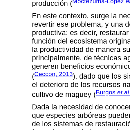
Moctezuma-López
e
producción (
En este contexto, surge la ne
revertir ese problema, y una de
productiva; es decir, restaura
función del ecosistema origin
la productividad de manera su
principalmente, de técnicas a
generen beneficios económico
Ceccon, 2013
(
), dado que los s
el deterioro de los recursos n
Burgos
et al
cultivo de maguey (
Dada la necesidad de conocer,
que especies arbóreas pueden
de los sistemas de restauraci