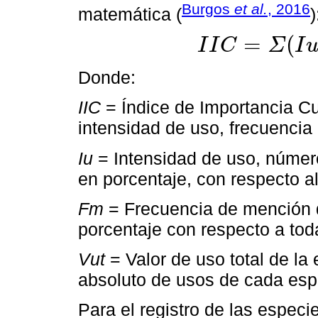
Burgos
et al.
, 2016
matemática (
)
=
(
I
I
C
Σ
I
I
I
C
=
Σ
(
I
u
+
F
m
+
V
u
t
)
Donde:
IIC
= Índice de Importancia Cu
intensidad de uso, frecuencia
Iu
= Intensidad de uso, númer
en porcentaje, con respecto al
Fm
= Frecuencia de mención 
porcentaje con respecto a tod
Vut
= Valor de uso total de la
absoluto de usos de cada esp
Para el registro de las espec