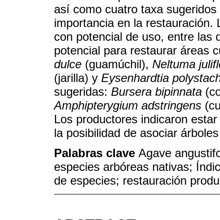
así como cuatro taxa sugeridos p
importancia en la restauración.
con potencial de uso, entre las q
potencial para restaurar áreas 
dulce
(guamúchil),
Neltuma julif
(jarilla) y
Eysenhardtia polystac
sugeridas:
Bursera bipinnata
(co
Amphipterygium adstringens
(cu
Los productores indicaron estar
la posibilidad de asociar árbole
Palabras clave
Agave angustifo
especies arbóreas nativas; Índic
de especies; restauración produ