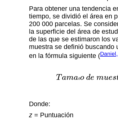
Para obtener una tendencia en
tiempo, se dividió el área en 
200 000 parcelas. Se conside
la superficie del área de estud
de las que se estimaron los v
muestra se definió buscando 
Daniel
en la fórmula siguiente (
T
a
m
a
o
d
e
m
u
e
s
ñ
T
a
m
a
ñ
o
d
e
m
u
e
s
t
r
a
=
z
2
X
p
(
1
-
p
)
e
2
1
Donde:
z
= Puntuación