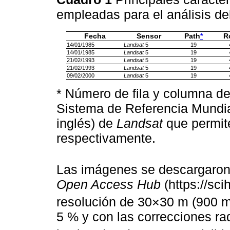
empleadas para el análisis de
Fecha
Sensor
Path
*
R
14/01/1985
Landsat
5
19
14/01/1985
Landsat
5
19
21/02/1993
Landsat
5
19
21/02/1993
Landsat
5
19
09/02/2000
Landsat
5
19
* Número de fila y columna de
Sistema de Referencia Mundia
inglés) de
Landsat
que permite
respectivamente.
Las imágenes se descargaron
Open Access Hub
(https://sc
resolución de 30×30 m (900 
5 % y con las correcciones ra