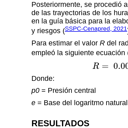
Posteriormente, se procedió a
de las trayectorias de los hu
en la guía básica para la elab
SSPC-Cenapred, 2021
y riesgos (
Para estimar el valor
R
del ra
empleó la siguiente ecuación 
=
0.0
R
R
=
0.0007
e
0.01156
Donde:
p0
= Presión central
e
= Base del logaritmo natural
RESULTADOS