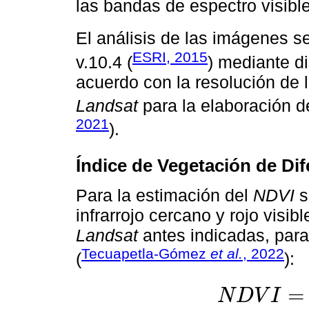
las bandas de espectro visible
El análisis de las imágenes s
ESRI, 2015
v.10.4 (
) mediante d
acuerdo con la resolución de 
Landsat
para la elaboración de
2021
).
Índice de Vegetación de Dif
Para la estimación del
NDVI
s
infrarrojo cercano y rojo visib
Landsat
antes indicadas, para
Tecuapetla-Gómez
et al.
, 2022
(
):
=
N
D
V
I
N
D
V
I
=
(
N
I
R
-
R
E
D
)
(
N
I