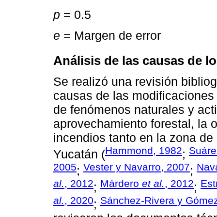
p
= 0.5
e
= Margen de error
Análisis de las causas de l
Se realizó una revisión biblio
causas de las modificaciones
de fenómenos naturales y act
aprovechamiento forestal, la 
incendios tanto en la zona de
Hammond, 1982
Suár
Yucatán (
;
2005
Vester y Navarro, 2007
Nava
;
;
al.
, 2012
Márdero
et al.
, 2012
Est
;
;
al.
, 2020
Sánchez-Rivera y Góme
;