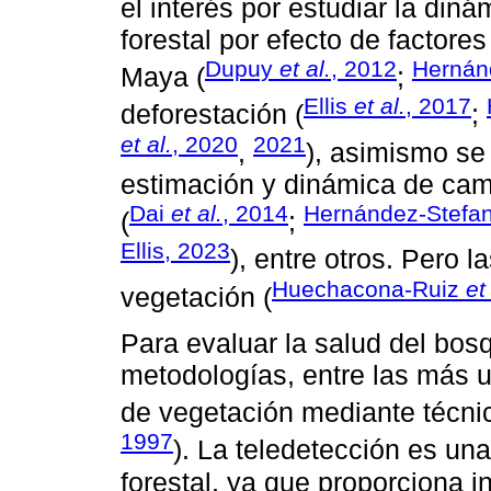
el interés por estudiar la din
forestal por efecto de factor
Dupuy
et al.
, 2012
Herná
Maya (
;
Ellis
et al.
, 2017
deforestación (
;
et al.
, 2020
2021
,
), asimismo se
estimación y dinámica de cam
Dai
et al.
, 2014
Hernández-Stefa
(
;
Ellis, 2023
), entre otros. Pero l
Huechacona-Ruiz
et
vegetación (
Para evaluar la salud del bos
metodologías, entre las más u
de vegetación mediante técnic
1997
). La teledetección es un
forestal, ya que proporciona i