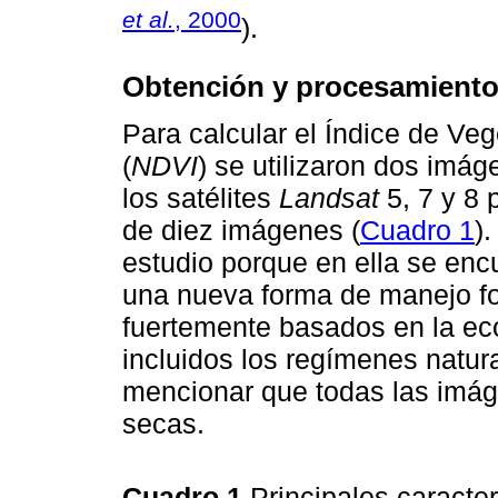
et al.
, 2000
).
Obtención y procesamiento 
Para calcular el Índice de Ve
(
NDVI
) se utilizaron dos imá
los satélites
Landsat
5, 7 y 8 
de diez imágenes (
Cuadro 1
)
estudio porque en ella se encu
una nueva forma de manejo for
fuertemente basados en la eco
incluidos los regímenes natur
mencionar que todas las imág
secas.
Cuadro 1
Principales caracter