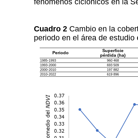
fenómenos ciclónicos en la 
Cuadro 2
Cambio en la cobert
periodo en el área de estudio
Superficie
Periodo
pérdida (ha)
1985-1993
960 468
1993-2000
693 509
2000-2010
197 882
2010-2022
619 896