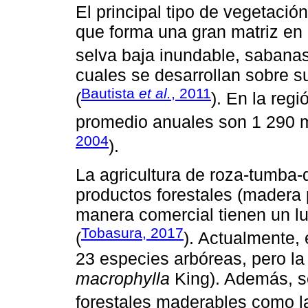
El principal tipo de vegetació
que forma una gran matriz en
selva baja inundable, sabanas
cuales se desarrollan sobre sue
Bautista
et al.
, 2011
(
). En la regi
promedio anuales son 1 290 m
2004
).
La agricultura de roza-tumba
productos forestales (madera 
manera comercial tienen un lu
Tobasura, 2017
(
). Actualmente,
23 especies arbóreas, pero la
macrophylla
King). Además, s
forestales maderables como la 