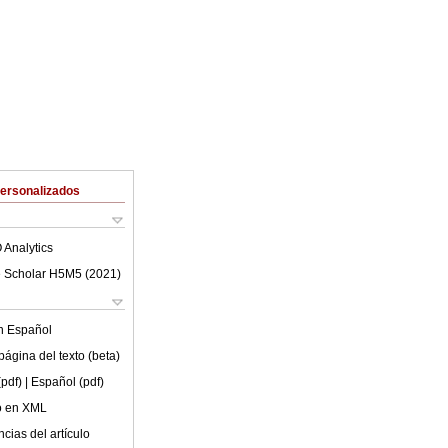
Personalizados
 Analytics
 Scholar H5M5 (
2021
)
en
Español
ágina del texto (beta)
(pdf)
| Español (pdf)
lo en XML
cias del artículo