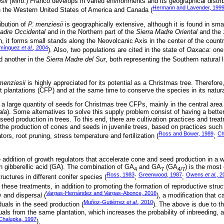
sii
(Mirb.) Franco develops in varied environments and its geographical distrib
Hermann and Lavender, 199
in the Western United States of America and Canada (
ribution of
P. menziesii
is geographically extensive, although it is found in smal
adre Occidental
and in the Northern part of the
Sierra Madre Oriental
and the
on, it forms small stands along the Neovolcanic Axis in the center of the countr
mínguez
et al.
, 2004
). Also, two populations are cited in the state of
Oaxaca
: one
d another in the
Sierra Madre del Sur
, both representing the Southern natural l
menziesii
is highly appreciated for its potential as a Christmas tree. Therefor
t plantations (CFP) and at the same time to conserve the species in its natura
a large quantity of seeds for Christmas tree CFPs, mainly in the central area 
ala
). Some alternatives to solve this supply problem consist of having a bette
 seed production in trees. To this end, there are cultivation practices and tr
the production of cones and seeds in juvenile trees, based on practices such 
Ross and Bower, 1989
Ch
tors, root pruning, stress temperature and fertilization (
;
e addition of growth regulators that accelerate cone and seed production in a w
th gibberellic acid (GA). The combination of GA
and GA
(GA
) is the most 
4
7
4/7
Ross, 1983
Greenwood, 1987
Owens
et al.
, 2
ructures in different conifer species (
;
;
 these treatments, in addition to promoting the formation of reproductive stru
Vargas-Hernández and Vargas-Abonce, 2016
y and dispersal (
), a modification that c
Muñoz-Gutiérrez
et al.
, 2010
duals in the seed production (
). The above is due to t
als from the same plantation, which increases the probability of inbreeding, 
Chalupka, 1997
).