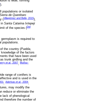
ution is wide, forming
9
).
l populations or isolated
Sierra de Querétaro
Villagómez and Bello, 2015
y (
),
 in
Santa Catarina Ixtepeji
Del
imit of the species (
e, germplasm is required to
l populations.
of the country (
Puebla
,
r knowledge of the factors
eatments that have been used
as trunk girdling and the
erry
et al.
, 2007
Muñoz-
;
ide range of conifers is
effective and is used in the
001
Aderkas
et al.
, 2004
;
;
ctures, may modify the
an reduce or eliminate the
he lack of phenological
and therefore the number of