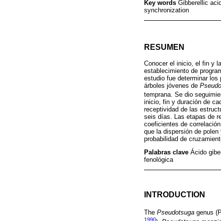
Key words
Gibberellic aci
synchronization
RESUMEN
Conocer el inicio, el fin y
establecimiento de program
estudio fue determinar los
árboles jóvenes de
Pseudo
temprana. Se dio seguimien
inicio, fin y duración de c
receptividad de las estruc
seis días. Las etapas de r
coeficientes de correlación
que la dispersión de polen
probabilidad de cruzamient
Palabras clave
Ácido gibe
fenológica
INTRODUCTION
The
Pseudotsuga
genus (Pi
1990