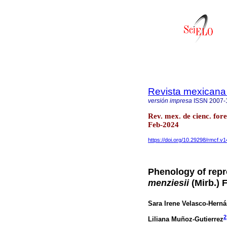
Revista mexicana 
versión impresa
ISSN
2007-
Rev. mex. de cienc. for
Feb-2024
https://doi.org/10.29298/rmcf.v
Phenology of repr
menziesii
(Mirb.) 
Sara Irene Velasco-Hern
2
Liliana Muñoz-Gutierrez