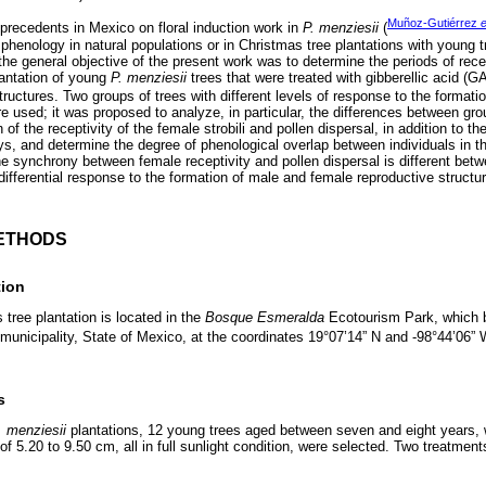
Muñoz-Gutiérrez
e
 precedents in Mexico on floral induction work in
P. menziesii
(
 phenology in natural populations or in Christmas tree plantations with young t
 the general objective of the present work was to determine the periods of recep
lantation of young
P. menziesii
trees that were treated with gibberellic acid (G
tructures. Two groups of trees with different levels of response to the format
e used; it was proposed to analyze, in particular, the differences between gro
of the receptivity of the female strobili and pollen dispersal, in addition to the
s, and determine the degree of phenological overlap between individuals in t
the synchrony between female receptivity and pollen dispersal is different be
differential response to the formation of male and female reproductive structu
ETHODS
tion
tree plantation is located in the
Bosque Esmeralda
Ecotourism Park, which 
municipality, State of Mexico, at the coordinates 19°07’14” N and -98°44’06” 
s
. menziesii
plantations, 12 young trees aged between seven and eight years, w
f 5.20 to 9.50 cm, all in full sunlight condition, were selected. Two treatment