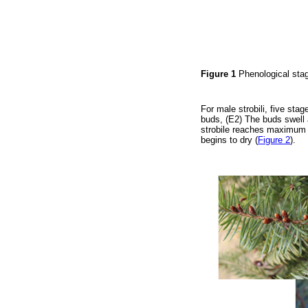
Figure 1
Phenological stag
For male strobili, five sta
buds, (E2) The buds swell a
strobile reaches maximum s
begins to dry (
Figure 2
).