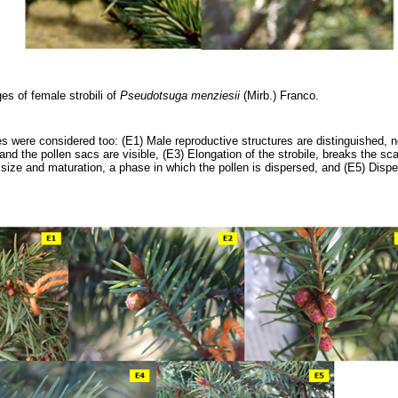
es of female strobili of
Pseudotsuga menziesii
(Mirb.) Franco.
ges were considered too: (E1) Male reproductive structures are distinguished, n
nd the pollen sacs are visible, (E3) Elongation of the strobile, breaks the sc
ize and maturation, a phase in which the pollen is dispersed, and (E5) Dispe