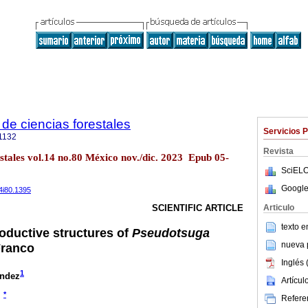
de ciencias forestales
Servicios 
1132
Revista
estales vol.14 no.80 México nov./dic. 2023 Epub 05-
SciELO
Google
14i80.1395
Articulo
SCIENTIFIC ARTICLE
texto 
oductive structures of
Pseudotsuga
nueva p
Franco
Inglés 
1
ández
Artícu
*
Referen