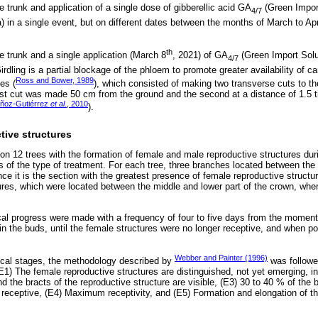
e trunk and application of a single dose of gibberellic acid GA
(Green Impor
4/7
) in a single event, but on different dates between the months of March to Ap
th
e trunk and a single application (March 8
, 2021) of GA
(Green Import Solu
4/7
irdling is a partial blockage of the phloem to promote greater availability of 
Ross and Bower, 1989
es (
), which consisted of making two transverse cuts to th
irst cut was made 50 cm from the ground and the second at a distance of 1.5 t
ñoz-Gutiérrez
et al.
, 2010
).
tive structures
 on 12 trees with the formation of female and male reproductive structures du
 of the type of treatment. For each tree, three branches located between the 
e it is the section with the greatest presence of female reproductive structu
ures, which were located between the middle and lower part of the crown, wher
al progress were made with a frequency of four to five days from the moment
in the buds, until the female structures were no longer receptive, and when po
Webber and Painter (1996)
ical stages, the methodology described by
was followed
E1) The female reproductive structures are distinguished, not yet emerging, i
and the bracts of the reproductive structure are visible, (E3) 30 to 40 % of the
 receptive, (E4) Maximum receptivity, and (E5) Formation and elongation of th