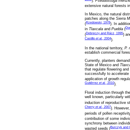
).
Pseudotsuga menzie
extensive natural forests 
In Mexico, the natural dist
patches along the
Sierra M
Rzedowski, 1978
(
). In additi
Do
in
Tlaxcala
and
Puebla
(
Debreczy and Rácz, 1995
(
) an
Castillo
et al.
, 2004
).
In the national territory,
P. 
establish commercial fores
Currently, planters demand 
State of Mexico and
Tlaxc
that regulate flowering and
successfully to accelerate 
application of growth regula
Gutiérrez
et al.
, 2010
).
Floral induction through th
well known, particularly wi
induction of reproductive st
Cherry
et al.
, 2007
). However,
periods of pollen receptivit
contribution of some indivi
synchrony between individu
Burczyk and 
wasted seeds (