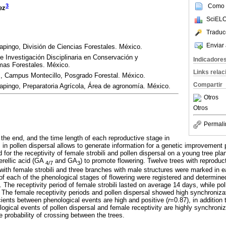
Como c
3
ez
SciELO
Traduc
Enviar 
pingo, División de Ciencias Forestales. México.
e Investigación Disciplinaria en Conservación y
Indicadore
mas Forestales. México.
Links rela
, Campus Montecillo, Posgrado Forestal. México.
Compartir
pingo, Preparatoria Agrícola, Área de agronomía. México.
Otros
Otros
Permali
 the end, and the time length of each reproductive stage in
s in pollen dispersal allows to generate information for a genetic improvement
 for the receptivity of female strobili and pollen dispersal on a young tree pla
erellic acid (GA
and GA
) to promote flowering. Twelve trees with reproduc
4/7
3
ith female strobili and three branches with male structures were marked in ea
of each of the phenological stages of flowering were registered and determ
he receptivity period of female strobili lasted on average 14 days, while pol
 The female receptivity periods and pollen dispersal showed high synchronizat
icients between phenological events are high and positive (
r
=0.87), in addition 
ogical events of pollen dispersal and female receptivity are highly synchroni
e probability of crossing between the trees.