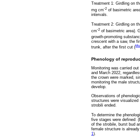
Treatment 1: Girdling on th
-2
mg cm
of basimetric area
intervals.
Treatment 2: Girdling on th
-2
cm
of basimetric area). G
growth-promoting substanc
crescent with a saw, the f
Mu
trunk, after the first cut (
Phenology of reproduc
Monitoring was carried out
and March 2022, regardless
the crown were marked, sinc
monitoring the male struct
develop.
Observations of phenologic
structures were visualized 
strobili ended.
To determine the phenolog
five stages were defined: (
of the strobile, burst bud 
female structure is already
1
).