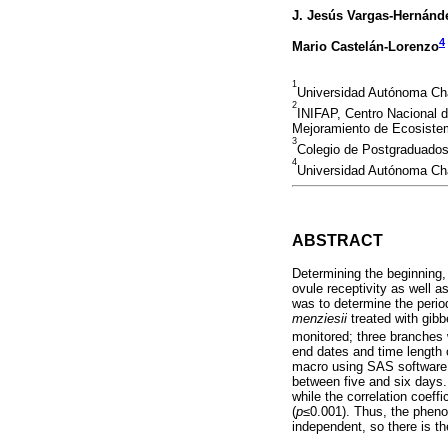
J. Jesús Vargas-Hernánd
4
Mario Castelán-Lorenzo
1
Universidad Autónoma Cha
2
INIFAP, Centro Nacional d
Mejoramiento de Ecosiste
3
Colegio de Postgraduados
4
Universidad Autónoma Cha
ABSTRACT
Determining the beginning,
ovule receptivity as well a
was to determine the period
menziesii
treated with gibb
monitored; three branches w
end dates and time length 
macro using SAS software. T
between five and six days.
while the correlation coeff
(
p
≤0.001). Thus, the phenol
independent, so there is th