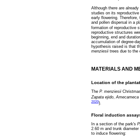
Although there are already
studies on its reproductive
early flowering. Therefore,
and pollen dispersal in a p
formation of reproductive s
reproductive structures wer
beginning, end and duration 
accumulation of degree-day
hypothesis raised is that 
menziesii
trees due to the 
MATERIALS AND M
Location of the planta
The
P. menziesii
Christmas 
Zapata ejido
,
Amecameca
2020
).
Floral induction assay
In a section of the park's
P
2.60 m and trunk diameter o
to induce flowering: