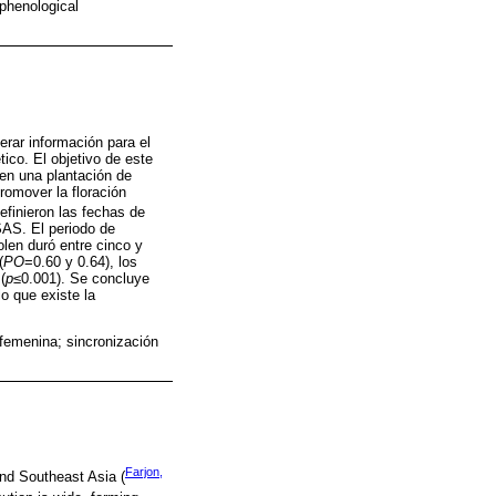
 phenological
nerar información para el
ico. El objetivo de este
 en una plantación de
promover la floración
finieron las fechas de
AS. El periodo de
olen duró entre cinco y
(
PO
=0.60 y 0.64), los
(
p
≤0.001). Se concluye
o que existe la
 femenina; sincronización
Farjon,
and Southeast Asia (