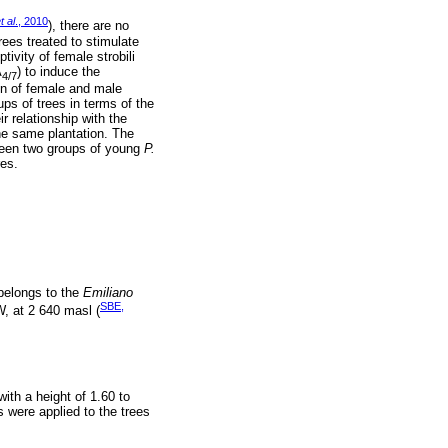
t al
., 2010
), there are no
rees treated to stimulate
tivity of female strobili
A
) to induce the
4/7
ion of female and male
ups of trees in terms of the
ir relationship with the
he same plantation. The
tween two groups of young
P.
res.
belongs to the
Emiliano
SBE,
W, at 2 640 masl (
ith a height of 1.60 to
s were applied to the trees