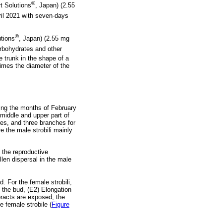
®
t Solutions
, Japan) (2.55
ril 2021 with seven-days
®
tions
, Japan) (2.55 mg
carbohydrates and other
e trunk in the shape of a
imes the diameter of the
ring the months of February
middle and upper part of
res, and three branches for
e the male strobili mainly
 the reproductive
llen dispersal in the male
. For the female strobili,
n the bud, (E2) Elongation
 bracts are exposed, the
e female strobile (
Figure