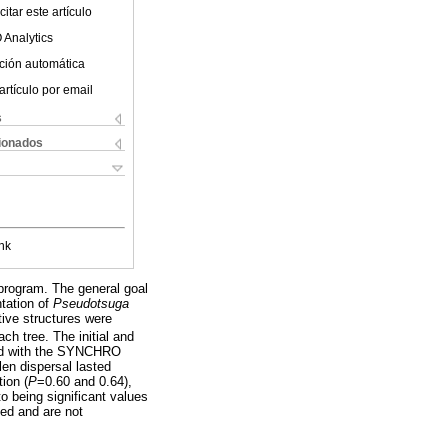
itar este artículo
 Analytics
ción automática
artículo por email
s
cionados
nk
 program. The general goal
ntation of
Pseudotsuga
tive structures were
ch tree. The initial and
ined with the SYNCHRO
len dispersal lasted
ion (
P
=0.60 and 0.64),
to being significant values
zed and are not