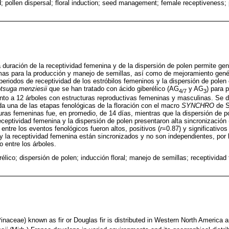
d; pollen dispersal; floral induction; seed management; female receptiveness;
 la duración de la receptividad femenina y de la dispersión de polen permite ge
as para la producción y manejo de semillas, así como de mejoramiento genét
 periodos de receptividad de los estróbilos femeninos y la dispersión de polen
tsuga menziesii
que se han tratado con ácido giberélico (AG
y AG
) para 
4/7
3
to a 12 árboles con estructuras reproductivas femeninas y masculinas. Se de
ada una de las etapas fenológicas de la floración con el macro
SYNCHRO
de S
turas femeninas fue, en promedio, de 14 días, mientras que la dispersión de p
eceptividad femenina y la dispersión de polen presentaron alta sincronización 
 entre los eventos fenológicos fueron altos, positivos (
r
=0.87) y significativos 
 y la receptividad femenina están sincronizados y no son independientes, por l
o entre los árboles.
rélico; dispersión de polen; inducción floral; manejo de semillas; receptividad
naceae) known as fir or Douglas fir is distributed in Western North America 