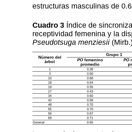
estructuras masculinas de 0.64
Cuadro 3
Índice de sincroniza
receptividad femenina y la di
Pseudotsuga menziesii
(Mirb.
Grupo 1
Número del
PO
femenino
PO
m
árbol
promedio
p
1
0.38
3
0.50
10
0.68
18
0.64
19
0.55
27
0.43
34
0.60
43
0.58
48
0.70
55
0.70
56
0.67
69
0.71
General
0.60