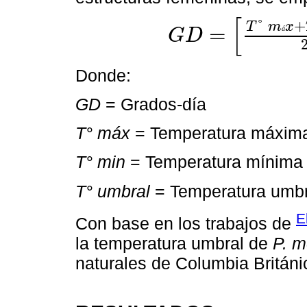
[
°
+
T
m
x
=
á
G
D
G
D
=
T
°
m
á
x
+
T
°
m
í
n
2
-
T
°
u
m
b
r
a
l
Donde:
GD
= Grados-día
T° máx
= Temperatura máxima 
T° min
= Temperatura mínima d
T° umbral
= Temperatura umbral
E
Con base en los trabajos de
la temperatura umbral de
P. m
naturales de Columbia Britán