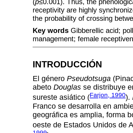
(
p
≤0.001). Thus, the phenologic
receptivity are highly synchroni
the probability of crossing betw
Key words
Gibberellic acid; pol
management; female receptivene
INTRODUCCIÓN
El género
Pseudotsuga
(Pinac
abeto
Douglas
se distribuye e
Farjon, 1990
sureste asiático (
).
Franco se desarrolla en ambie
geográfica es amplia, forma b
oeste de Estados Unidos de 
1999