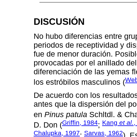
DISCUSIÓN
No hubo diferencias entre gru
periodos de receptividad y dis
fue de menor duración. Posibl
provocadas por el anillado del
diferenciación de las yemas flo
Web
los estróbilos masculinos (
De acuerdo con los resultados,
antes que la dispersión del po
en
Pinus patula
Schltdl. & Ch
Griffin, 1984
Kang
et al.
,
D. Don (
;
Chalupka, 1997
Sarvas, 1962
;
). 