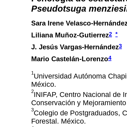
Pseudotsuga menziesi
Sara Irene Velasco-Hernánde
2
*
Liliana Muñoz-Gutierrez
3
J. Jesús Vargas-Hernández
4
Mario Castelán-Lorenzo
1
Universidad Autónoma Chapin
México.
2
INIFAP, Centro Nacional de In
Conservación y Mejoramiento
3
Colegio de Postgraduados, 
Forestal. México.