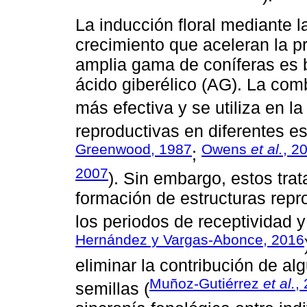
La inducción floral mediante l
crecimiento que aceleran la p
amplia gama de coníferas es 
ácido giberélico (AG). La co
más efectiva y se utiliza en l
reproductivas en diferentes es
Greenwood, 1987
Owens
et al.
, 2
;
2007
). Sin embargo, estos tr
formación de estructuras repr
los periodos de receptividad y
Hernández y Vargas-Abonce, 2016
eliminar la contribución de al
Muñoz-Gutiérrez
et al.
,
semillas (