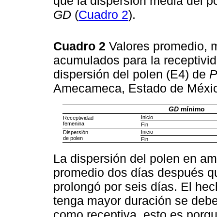
que la dispersión media del p
GD
(
Cuadro 2
).
Cuadro 2
Valores promedio, 
acumulados para la receptivi
dispersión del polen (E4) de
P
Amecameca, Estado de Méxi
GD
mínimo
Inicio
Receptividad
femenina
Fin
Inicio
Dispersión
de polen
Fin
La dispersión del polen en am
promedio dos días después qu
prolongó por seis días. El he
tenga mayor duración se debe
como receptiva, esto es porqu