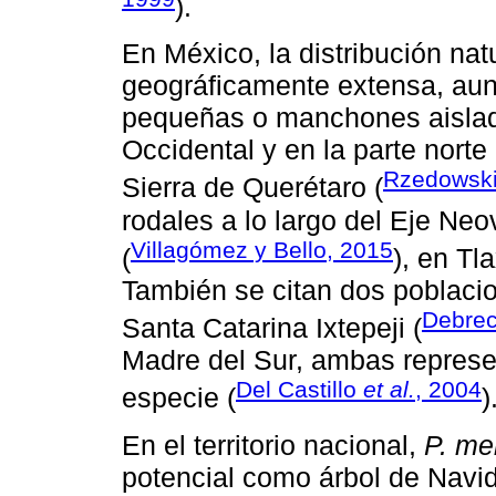
).
En México, la distribución nat
geográficamente extensa, au
pequeñas o manchones aislado
Occidental y en la parte norte
Rzedowski
Sierra de Querétaro (
rodales a lo largo del Eje Neo
Villagómez y Bello, 2015
(
), en Tl
También se citan dos poblaci
Debrec
Santa Catarina Ixtepeji (
Madre del Sur, ambas represent
Del Castillo
et al.
, 2004
especie (
)
En el territorio nacional,
P. me
potencial como árbol de Navid