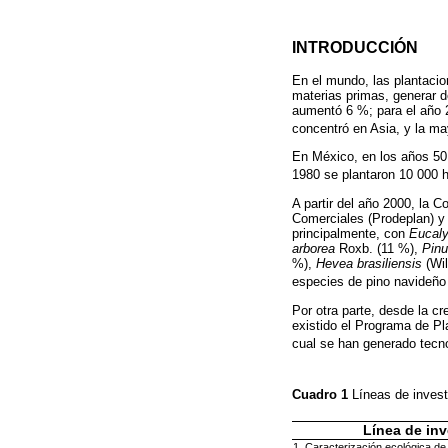
INTRODUCCIÓN
En el mundo, las plantacio
materias primas, generar d
aumentó 6 %; para el año 2
concentró en Asia, y la may
En México, en los años 50
1980 se plantaron 10 000 
A partir del año 2000, la C
Comerciales (Prodeplan) y 
principalmente, con
Eucaly
arborea
Roxb. (11 %),
Pin
%),
Hevea brasiliensis
(Wil
especies de pino navideño 
Por otra parte, desde la c
existido el Programa de Pl
cual se han generado tecno
Cuadro 1
Líneas de invest
Línea de inv
1. Caracterización ecológica de