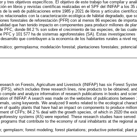
 y tres objetivos específicos. El objetivo de este trabajo fue compilar y anal
ción en libros y revistas científicas realizadas en el SPF del INIFAP a los 35
s de la web de publicaciones entre 1985 y 2021 de libros y artículos científic
os relacionados con la caracterización ecológica de hábitat degradado, que so
iones forestales de reforestación (PFR) con al menos 86 especies de importa
alidad que han tenido impacto en componentes para producir millones de pla
e PFC, donde 84.2 % son sobre el crecimiento de las especies, de las cuale
de PFC y 101 577 ha de sistemas agroforestales (SA). Estas investigaciones 
esarrollo que contribuyen a la economía de los habitantes rurales a nivel reg
mático; germoplasma; modelación forestal; plantaciones forestales; potencial
 Research on Forests, Agriculture and Livestock (INIFAP) has six Forest Sys
(FPS), which includes three research lines, nine products to be obtained, and 
o compile and analyze information of research publications in books and scient
eation of INIFAP. A search was made on the websites of publications between
journals, using keywords. We analyzed 9 works related to the ecological charac
on of quality plants that have had an impact on components to produce millions
ent of CFPs; 84.2 % deal with the growth species, of which in 2020 the exis
roforestry systems (AS) were reported. These research studies have served a
rograms that contribute to the economy of rural inhabitants at the regional an
 germplasm; forest modeling; forest plantations; productive potential; plant 