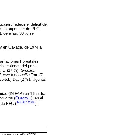
ción, reducir el déficit de
10 la superficie de PFC
); de ellas, 30 % se
 y en Oaxaca, de 1974 a
Plantaciones Forestales
cho estados del país;
a
L. (17 %),
Gmelina
Agave lechuguilla
Torr. (7
ertol.) DC. (2 %), algunas
arias (INIFAP) en 1985, ha
oductos (
Cuadro 1
); en el
INIFAP, 2018
o de PFC (
).
es de recuperación (PFR)