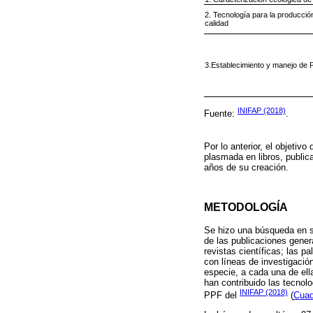
2. Tecnología para la producció
calidad
3.Establecimiento y manejo de
INIFAP (2018)
Fuente:
.
Por lo anterior, el objetiv
plasmada en libros, public
años de su creación.
METODOLOGÍA
Se hizo una búsqueda en s
de las publicaciones genera
revistas científicas; las p
con líneas de investigaci
especie, a cada una de ell
han contribuido las tecnolo
INIFAP (2018)
PPF del
(
Cuad