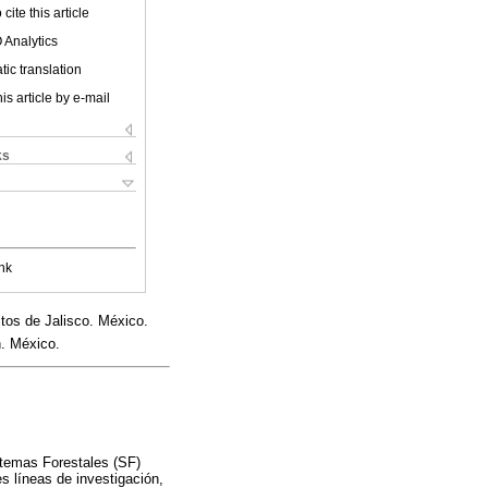
cite this article
 Analytics
ic translation
is article by e-mail
ks
nk
tos de Jalisco. México.
n. México.
stemas Forestales (SF)
es líneas de investigación,