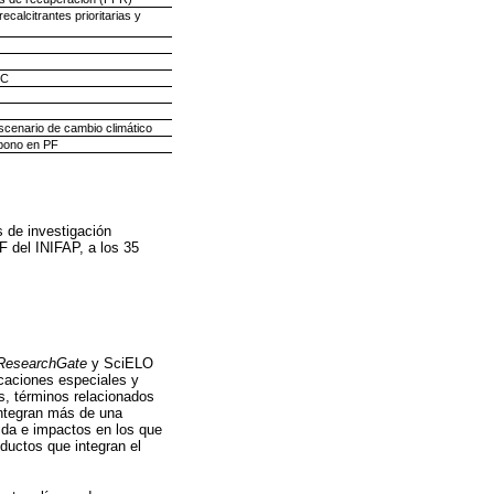
calcitrantes prioritarias y
FC
scenario de cambio climático
rbono en PF
s de investigación
F del INIFAP, a los 35
ResearchGate
y SciELO
icaciones especiales y
os, términos relacionados
integran más de una
ida e impactos en los que
oductos que integran el