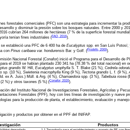
nes forestales comerciales (PFC) son una estrategia para incrementar la produc
esarrollo y disminuir la presión sobre los bosques naturales. Entre 2000 y 20
016 cubrían 264 millones de hectáreas (7 % de la superficie forestal mundial
FAO, 2016
oría tenían fines industriales (
).
 se estableció una PFC de 6 400 ha de
Eucalyptus
spp. en San Luís Potosí;
Prodefo, 2000
ha con
Pinus caribaea
var.
hondurensis
Bar. y Golf. (
).
omisión Nacional Forestal (Conafor) inició el Programa para el Desarrollo de 
para el 2019 se habían plantado 230 341 ha (78.38 % del total nacional) en o
ptus grandis
W. Hill,
Eucalyptus urophylla
S. T. Blake (21 %),
Cedrela odorat
us
sp. (10 %),
Swietenia macrophylla
King (9 %),
Tectona grandis
L. f. (9 %),
ld. ex A. Juss.) Müll. & Arg. (4 %),
Chamaedora
spp. (3 %),
Tabebuia rosea
(B
Conafor, 2020
(2 %) y otros taxones (5 %) (
).
reación del Instituto Nacional de Investigaciones Forestales, Agrícolas y Pecu
antaciones Forestales (PPF), hoy con tres líneas de investigación y nueve pr
logías para la producción de planta, el establecimiento, evaluación y manej
igación y productos por obtener en el PPF del INIFAP.
estigación
Productos
 hábitat degradado
1.1 Tecnología para el establecimiento y manejo de PF con fin