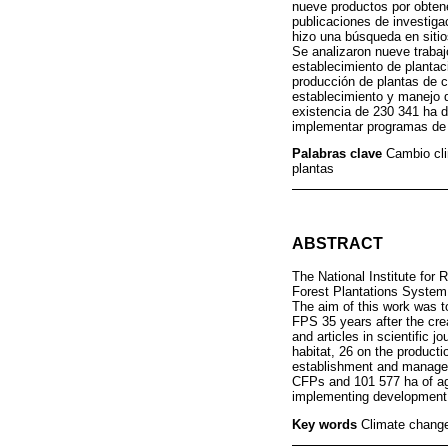
nueve productos por obtener
publicaciones de investiga
hizo una búsqueda en sitio
Se analizaron nueve trabaj
establecimiento de plantac
producción de plantas de c
establecimiento y manejo d
existencia de 230 341 ha 
implementar programas de d
Palabras clave
Cambio cli
plantas
ABSTRACT
The National Institute for
Forest Plantations System 
The aim of this work was t
FPS 35 years after the cr
and articles in scientific 
habitat, 26 on the producti
establishment and managem
CFPs and 101 577 ha of ag
implementing development p
Key words
Climate change;