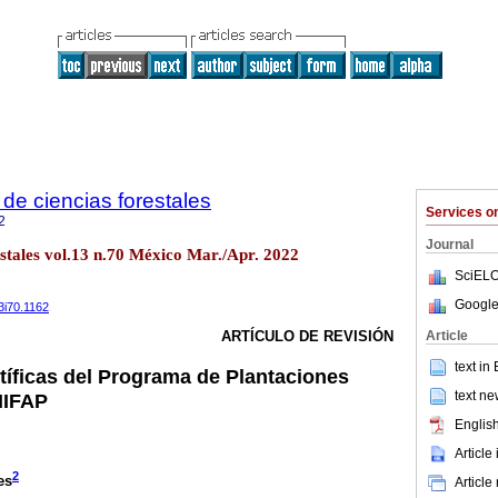
de ciencias forestales
Services 
2
Journal
estales vol.13 n.70 México Mar./Apr. 2022
SciELO
Google
13i70.1162
Article
ARTÍCULO DE REVISIÓN
text in
tíficas del Programa de Plantaciones
text ne
NIFAP
English
Article
2
es
Article