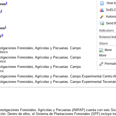
How to 
2
ores
SciELO
3
s
Automat
Send th
1
mos
Indicators
5
z
Related lin
Share
estigaciones Forestales, Agrícolas y Pecuarias. Campo
More
éxico.
More
estigaciones Forestales, Agrícolas y Pecuarias. Campo
xico.
Permali
estigaciones Forestales, Agrícolas y Pecuarias. Campo
co.
estigaciones Forestales, Agrícolas y Pecuarias. Campo Experimental Centro Al
vestigaciones Forestales, Agrícolas y Pecuarias. Campo Experimental Tecomá
nvestigaciones Forestales, Agrícolas y Pecuarias (INIFAP) cuenta con seis Si
ación. Dentro de ellos, el Sistema de Plantaciones Forestales (SPF) incluye tr