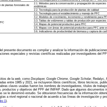
2.1. Métodos para la conservación y propagación de especies re
n de plantas forestales de
endémicas
2.2. Tecnología para la producción de plantas de calidad
3.1. Tecnología para el establecimiento y manejo de PFC
3.2. Modelos de crecimiento, incremento y rendimiento para P
3.3. Tablas de volúmenes y tablas de producción por especies
 PFC
3.4. Mapas de potencial productivo para PFC
3.5. Mapas con áreas de potencial productivo para PFC ante e
3.6. Indicadores de productividad de biomasa y captura de ca
o del presente documento es compilar y analizar la información de publicacione
aciones especiales y revistas científicas realizadas por investigadores del PP
itios de la
web
, como
Docplayer, Google Chrome
,
Google Scholar
, Redalyc,
das entre 1985 y 2021, se incluyeron libros científicos, libros técnicos, publ
alabras claves usadas fueron los nombres de investigadores, títulos de trabaj
ón, productos y objetivos del PPF del INIFAP. Dado que algunos documentos 
as se le denominó estudio. Se obtuvieron frecuencias de la información obten
gías a nivel regional o nacional de acuerdo a las líneas de investigación y pr
ro 1
).