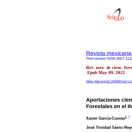
Revista mexicana 
Print version
ISSN
2007-113
Rev. mex. de cienc. for
Epub May 09, 2022
https://doi.org/10.29298/rmcf.v
Aportaciones cien
Forestales en el I
1
*
Xavier García-Cuevas
José Trinidad Sáenz-Rey