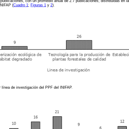
publicaciones, con un promedio anual de 2.7 publicaciones; distribuidas en la
INIFAP (
Cuadro 1
;
Figuras 1
y
2
).
r línea de investigación del PPF del INIFAP.