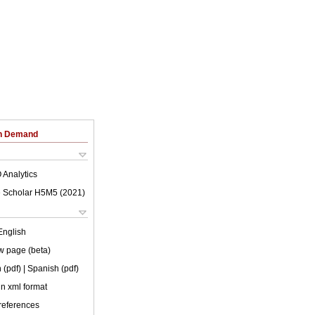
on Demand
 Analytics
 Scholar H5M5 (
2021
)
English
w page (beta)
 (pdf)
| Spanish (pdf)
 in xml format
 references