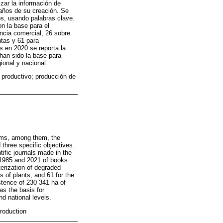
izar la información de
 años de su creación. Se
os, usando palabras clave.
n la base para el
ncia comercial, 26 sobre
ntas y 61 para
s en 2020 se reporta la
han sido la base para
ional y nacional.
 productivo; producción de
tems, among them, the
three specific objectives.
ific journals made in the
 1985 and 2021 of books
terization of degraded
 of plants, and 61 for the
tence of 230 341 ha of
s the basis for
d national levels.
production