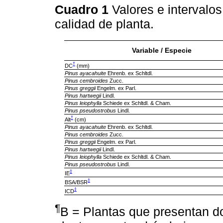
Cuadro 1
Valores e intervalo
calidad de planta.
Variable / Especie
†
DC
(mm)
Pinus ayacahuite
Ehrenb. ex Schltdl.
Pinus cembroides
Zucc.
Pinus greggii
Engelm. ex Parl.
Pinus hartwegii
Lindl.
Pinus leiophylla
Schiede ex Schltdl. & Cham.
Pinus pseudostrobus
Lindl.
†
Alt
(cm)
Pinus ayacahuite
Ehrenb. ex Schltdl.
Pinus cembroides
Zucc.
Pinus greggii
Engelm. ex Parl.
Pinus hartwegii
Lindl.
Pinus leiophylla
Schiede ex Schltdl. & Cham.
Pinus pseudostrobus
Lindl.
‡
IE
‡
BSA/BSR
‡
ICD
¶
B = Plantas que presentan d