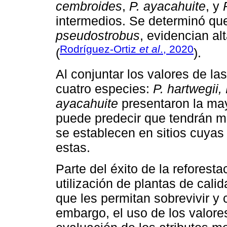
cembroides
,
P. ayacahuite
, y
intermedios. Se determinó qu
pseudostrobus
, evidencian al
Rodríguez-Ortiz
et al
., 2020
(
).
Al conjuntar los valores de la
cuatro especies:
P. hartwegii,
ayacahuite
presentaron la may
puede predecir que tendrán ma
se establecen en sitios cuyas
estas.
Parte del éxito de la reforest
utilización de plantas de cali
que les permitan sobrevivir y 
embargo, el uso de los valore