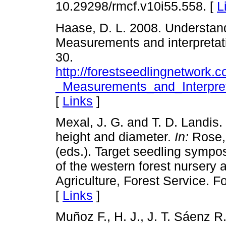
10.29298/rmcf.v10i55.558. [
L
Haase, D. L. 2008. Understand
Measurements and interpretati
30.
http://forestseedlingnetwork
_Measurements_and_Interpret
[
Links
]
Mexal, J. G. and T. D. Landis.
height and diameter.
In:
Rose, 
(eds.). Target seedling symp
of the western forest nursery 
Agriculture, Forest Service. F
[
Links
]
Muñoz F., H. J., J. T. Sáenz R.