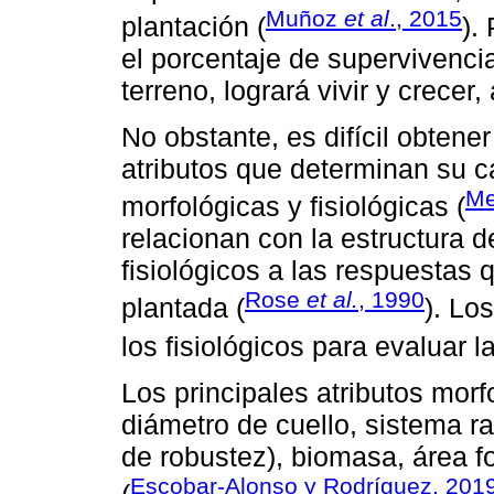
Muñoz
et al
., 2015
plantación (
).
el porcentaje de supervivenci
terreno, logrará vivir y crecer
No obstante, es difícil obtene
atributos que determinan su c
Me
morfológicas y fisiológicas (
relacionan con la estructura d
fisiológicos a las respuestas
Rose
et al.
, 1990
plantada (
). Lo
los fisiológicos para evaluar l
Los principales atributos morfo
diámetro de cuello, sistema ra
de robustez), biomasa, área fo
Escobar-Alonso y Rodríguez, 201