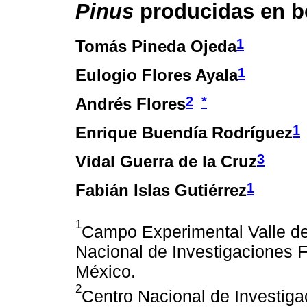
Pinus
producidas en bo
1
Tomás Pineda Ojeda
1
Eulogio Flores Ayala
2
*
Andrés Flores
1
Enrique Buendía Rodríguez
3
Vidal Guerra de la Cruz
1
Fabián Islas Gutiérrez
1
Campo Experimental Valle de 
Nacional de Investigaciones F
México.
2
Centro Nacional de Investiga