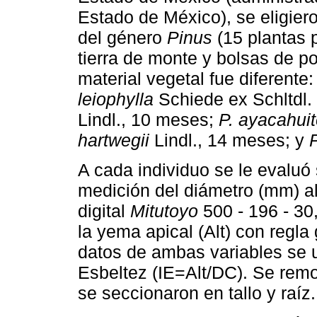
Estado de México), se eligier
del género
Pinus
(15 plantas 
tierra de monte y bolsas de po
material vegetal fue diferente
leiophylla
Schiede ex Schltdl
Lindl., 10 meses;
P. ayacahui
hartwegii
Lindl., 14 meses; y
A cada individuo se le evaluó
medición del diámetro (mm) al 
digital
Mitutoyo
500 - 196 - 30,
la yema apical (Alt) con regla
datos de ambas variables se u
Esbeltez (IE=Alt/DC). Se remov
se seccionaron en tallo y raíz.