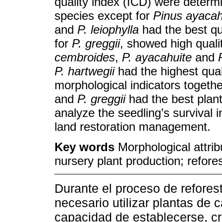
quality index (ICD) were determi
species except for
Pinus ayacah
and
P. leiophylla
had the best qua
for
P. greggii
, showed high quali
cembroides
,
P. ayacahuite
and
P. hartwegii
had the highest quali
morphological indicators togethe
and
P. greggii
had the best plant 
analyze the seedling’s survival i
land restoration management.
Key words
Morphological attri
nursery plant production; refores
Durante el proceso de refore
necesario utilizar plantas de
capacidad de establecerse, cre