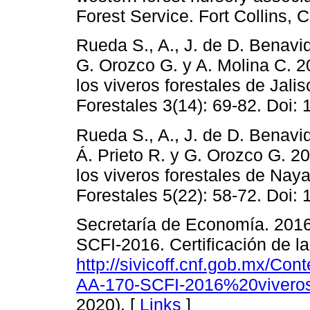
Forest Service. Fort Collins, 
Rueda S., A., J. de D. Benavide
G. Orozco G. y A. Molina C. 2
los viveros forestales de Jal
Forestales 3(14): 69-82. Doi:
Rueda S., A., J. de D. Benavid
Á. Prieto R. y G. Orozco G. 2
los viveros forestales de Nay
Forestales 5(22): 58-72. Doi:
Secretaría de Economía. 20
SCFI-2016. Certificación de la
http://sivicoff.cnf.gob.mx/
AA-170-SCFI-2016%20viveros
2020). [
Links
]