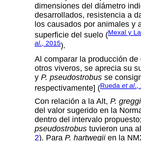
dimensiones del diámetro indi
desarrollados, resistencia a d
los causados por animales y a
Mexal y La
superficie del suelo (
al
., 2015
).
Al comparar la producción de 
otros viveros, se aprecia su s
y
P. pseudostrobus
se consign
Rueda
et al
.,
respectivamente] (
Con relación a la Alt,
P. greggi
del valor sugerido en la Norm
dentro del intervalo propuesto
pseudostrobus
tuvieron una al
2
). Para
P. hartwegii
en la NM