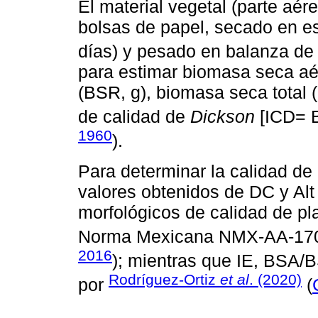
El material vegetal (parte aér
bolsas de papel, secado en e
días) y pesado en balanza de 
para estimar biomasa seca aé
(BSR, g), biomasa seca total 
de calidad de
Dickson
[ICD= 
1960
).
Para determinar la calidad de l
valores obtenidos de DC y Alt
morfológicos de calidad de pla
Norma Mexicana NMX-AA-170
2016
); mientras que IE, BSA/B
Rodríguez-Ortiz
et al
. (2020)
por
(