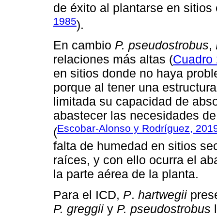
de éxito al plantarse en sitios
1985
).
En cambio
P. pseudostrobus
,
relaciones más altas (
Cuadro 
en sitios donde no haya probl
porque al tener una estructura
limitada su capacidad de abso
abastecer las necesidades de l
Escobar-Alonso y Rodríguez, 201
(
falta de humedad en sitios se
raíces, y con ello ocurra el a
la parte aérea de la planta.
Para el ICD,
P
.
hartwegii
prese
P. greggii
y
P. pseudostrobus
l