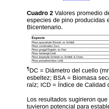
Cuadro 2
Valores promedio de
especies de pino producidas e
Bicentenario.
Especie
Pinus ayacahuite
Ehrenb. ex Schltdl.
Pinus cembroides
Zucc.
Pinus greggii
Engelm. ex Parl.
Pinus hartwegii
Lindl.
Pinus leiophylla
Schiede ex Schltdl. & Cham.
Pinus pseudostrobus
Lindl.
¶
DC = Diámetro del cuello (mm)
esbeltez; BSA = Biomasa sec
raíz; ICD = Índice de Calidad
Los resultados sugirieron que
tuvieron potencial para estab