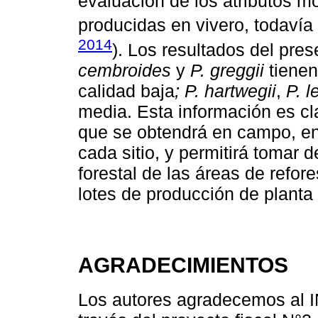
evaluación de los atributos m
producidas en vivero, todavía 
2014
). Los resultados del pre
cembroides
y
P. greggii
tienen
calidad baja
; P. hartwegii
,
P. l
media. Esta información es cl
que se obtendrá en campo, en 
cada sitio, y permitirá tomar 
forestal de las áreas de refor
lotes de producción de planta
AGRADECIMIENTOS
Los autores agradecemos al IN