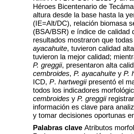
Héroes Bicentenario de Tecámac:
altura desde la base hasta la ye
(IE=Alt/DC), relación biomasa 
(BSA/BSR) e índice de calidad
resultados mostraron que todas
ayacahuite
, tuvieron calidad alt
tuvieron la mejor calidad; mien
P. greggii
, presentaron alta cal
cembroides
,
P. ayacahuite
y
P. 
ICD,
P
.
hartwegii
presentó el ma
todos los indicadores morfológi
cembroides
y
P. greggii
registra
información es clave para anali
y tomar decisiones oportunas en 
Palabras clave
Atributos morfo