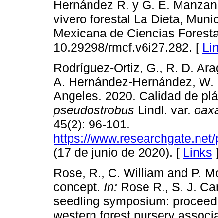
Hernández R. y G. E. Manzanil
vivero forestal La Dieta, Muni
Mexicana de Ciencias Forestal
10.29298/rmcf.v6i27.282. [
Li
Rodríguez-Ortiz, G., R. D. Ara
A. Hernández-Hernández, W. 
Angeles. 2020. Calidad de pl
pseudostrobus
Lindl. var.
oax
45(2): 96-101.
https://www.researchgate.ne
(17 de junio de 2020). [
Links
Rose, R., C. William and P. M
concept.
In:
Rose R., S. J. Cam
seedling symposium: proceedi
western forest nursery associa