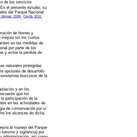
o de los servicios
. En el presente estudio, su
tales del Parque Nacional
y Mogas, 2006
Cerda, 2011
;
;
oración de bienes y
e mejora sin los costos
tentes en las medidas de
onal por parte de los
s y evitar la pérdida de
eas naturales protegidas
re opciones de desarrollo
ecosistemas boscosos de la
islación y en los
recuente que los
a participación de la
ntes en las actividades de
gia de conservación por sí
cho los alcances de dicha
mejora al manejo del Parque
turismo y vigilancia) por
su administración, así como