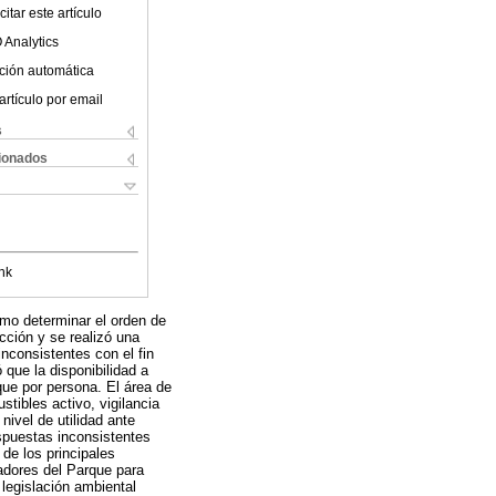
itar este artículo
 Analytics
ción automática
artículo por email
s
cionados
nk
omo determinar el orden de
cción y se realizó una
inconsistentes con el fin
que la disponibilidad a
que por persona. El área de
tibles activo, vigilancia
nivel de utilidad ante
espuestas inconsistentes
de los principales
radores del Parque para
 legislación ambiental