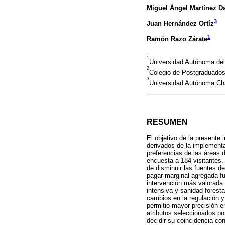
Miguel Ángel Martínez 
3
Juan Hernández Ortíz
1
Ramón Razo Zárate
1
Universidad Autónoma del
2
Colegio de Postgraduados
3
Universidad Autónoma Ch
RESUMEN
El objetivo de la presente
derivados de la implementa
preferencias de las áreas 
encuesta a 184 visitantes. 
de disminuir las fuentes 
pagar marginal agregada fu
intervención más valorada 
intensiva y sanidad foresta
cambios en la regulación y
permitió mayor precisión e
atributos seleccionados po
decidir su coincidencia co