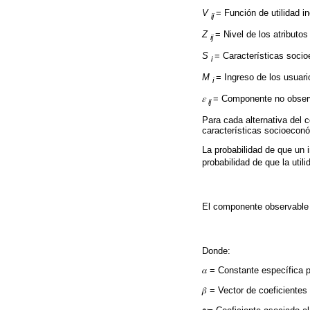
V
= Función de utilidad in
ij
Z
= Nivel de los atributos
ij
S
= Características soci
i
M
= Ingreso de los usuari
i
𝜀
= Componente no observa
ij
Para cada alternativa del c
características socioeconó
La probabilidad de que un i
probabilidad de que la utili
El componente observable d
Donde:
𝛼 = Constante específica p
𝛽 = Vector de coeficientes