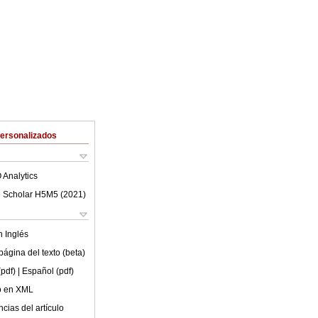
Personalizados
 Analytics
 Scholar H5M5 (
2021
)
en
Inglés
ágina del texto (beta)
(pdf)
| Español (pdf)
lo en XML
cias del artículo