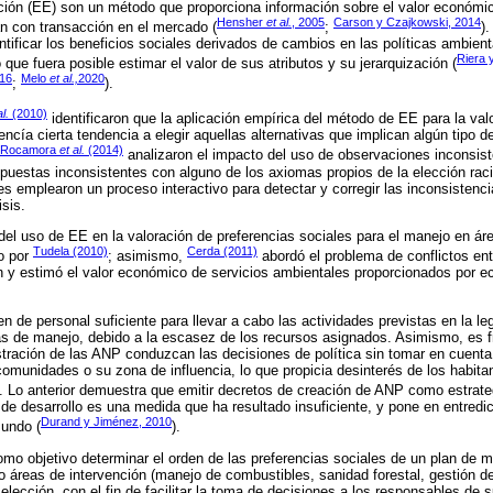
ión (EE) son un método que proporciona información sobre el valor económic
Hensher
et al.
, 2005
Carson y Czajkowski, 2014
n con transacción en el mercado (
;
)
antificar los beneficios sociales derivados de cambios en las políticas ambien
Riera 
ue fuera posible estimar el valor de sus atributos y su jerarquización (
016
Melo
et al.,
2020
;
).
al.
(2010)
identificaron que la aplicación empírica del método de EE para la val
ncía cierta tendencia a elegir aquellas alternativas que implican algún tipo d
Rocamora
et al.
(2014)
analizaron el impacto del uso de observaciones inconsis
spuestas inconsistentes con alguno de los axiomas propios de la elección raci
s emplearon un proceso interactivo para detectar y corregir las inconsistencia
sis.
del uso de EE en la valoración de preferencias sociales para el manejo en ár
Tudela (2010)
Cerda (2011)
o por
; asimismo,
abordó el problema de conflictos ent
n y estimó el valor económico de servicios ambientales proporcionados por 
 de personal suficiente para llevar a cabo las actividades previstas en la leg
s de manejo, debido a la escasez de los recursos asignados. Asimismo, es f
tración de las ANP conduzcan las decisiones de política sin tomar en cuenta l
comunidades o su zona de influencia, lo que propicia desinterés de los habita
). Lo anterior demuestra que emitir decretos de creación de ANP como estrate
 de desarrollo es una medida que ha resultado insuficiente, y pone en entredi
Durand y Jiménez, 2010
mundo (
).
omo objetivo determinar el orden de las preferencias sociales de un plan de 
o áreas de intervención (manejo de combustibles, sanidad forestal, gestión de 
lección, con el fin de facilitar la toma de decisiones a los responsables de 