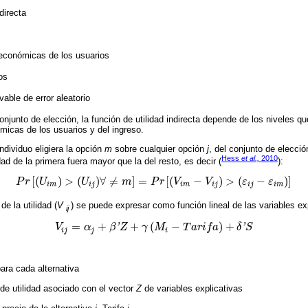
directa
oeconómicas de los usuarios
os
ble de error aleatorio
onjunto de elección, la función de utilidad indirecta depende de los niveles qu
micas de los usuarios y del ingreso.
ndividuo eligiera la opción
m
sobre cualquier opción
j
, del conjunto de elecci
Hess
et al.,
2010
dad de la primera fuera mayor que la del resto, es decir (
):
[
(
)
>
(
)
∀
≠
]
=
[
(
−
)
>
(
−
)
]
P
r
U
U
m
P
r
V
V
ε
ε
P
r
U
i
m
>
U
i
j
∀
≠
m
=
P
r
V
i
m
-
V
i
j
>
ε
i
j
-
ε
i
m
i
m
i
j
i
m
i
j
i
j
i
m
e la utilidad (
V
) se puede expresar como función lineal de las variables exp
ij
=
+
+
(
−
)
+
V
α
β
’
Z
γ
M
T
a
r
i
f
a
δ
’
S
V
i
j
=
α
j
+
β
’
Z
+
γ
M
i
-
T
a
r
i
f
a
+
δ
’
S
i
j
j
i
ara cada alternativa
 de utilidad asociado con el vector
Z
de variables explicativas