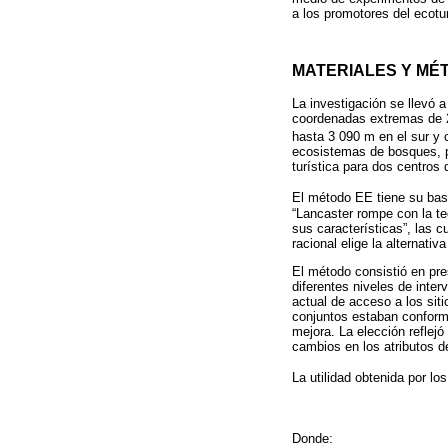
a los promotores del ecotu
MATERIALES Y MÉ
La investigación se llevó 
coordenadas extremas de 20°
hasta 3 090 m en el sur y 
ecosistemas de bosques, pr
turística para dos centro
El método EE tiene su bas
“Lancaster rompe con la te
sus características”, las c
racional elige la alternativ
El método consistió en pre
diferentes niveles de inte
actual de acceso a los siti
conjuntos estaban conform
mejora. La elección reflejó
cambios en los atributos d
La utilidad obtenida por lo
Donde: