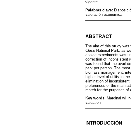
vigente.
Palabras clave:
Disposici
valoración económica
ABSTRACT
The aim of this study was
Chico
National Park, as wel
choice experiments was use
correction of inconsistent 
was found that the availabi
park per person. The most v
biomass management, intensi
higher level of utility in t
elimination of inconsistent
preferences of the main at
match for the purposes of c
Key words:
Marginal willi
valuation
INTRODUCCIÓN