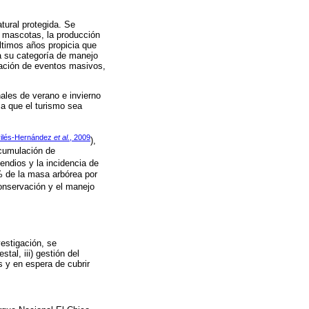
tural protegida. Se
e mascotas, la producción
últimos años propicia que
a su categoría de manejo
ización de eventos masivos,
ales de verano e invierno
ca que el turismo sea
ilés-Hernández
et al.
, 2009
),
acumulación de
endios y la incidencia de
% de la masa arbórea por
conservación y el manejo
vestigación, se
tal, iii) gestión del
s y en espera de cubrir