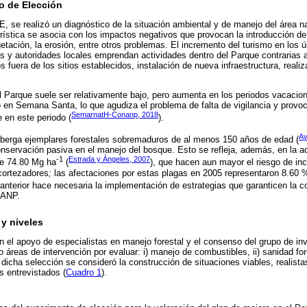
o de Elección
E, se realizó un diagnóstico de la situación ambiental y de manejo del área na
urística se asocia con los impactos negativos que provocan la introducción d
etación, la erosión, entre otros problemas. El incremento del turismo en los 
os y autoridades locales emprendan actividades dentro del Parque contrarias 
s fuera de los sitios establecidos, instalación de nueva infraestructura, real
l Parque suele ser relativamente bajo, pero aumenta en los periodos vacacion
o en Semana Santa, lo que agudiza el problema de falta de vigilancia y provo
SemarnatH-Conanp, 2018
 en este periodo (
).
Av
alberga ejemplares forestales sobremaduros de al menos 150 años de edad (
onservación pasiva en el manejo del bosque. Esto se refleja, además, en la 
-1
Estrada y Ángeles, 2007
de 74.80 Mg ha
(
), que hacen aun mayor el riesgo de inc
cortezadores
;
las afectaciones por estas plagas en 2005 representaron 8.60 
 anterior hace necesaria la implementación de estrategias que garanticen la 
a ANP.
 y niveles
on el apoyo de especialistas en manejo forestal y el consenso del grupo de in
o áreas de intervención por evaluar: i) manejo de combustibles, ii) sanidad fores
n dicha selección se consideró la construcción de situaciones viables, realista
s entrevistados (
Cuadro 1
).