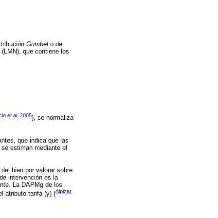
stribución
Gumbel
o de
 (LMN), que contiene los
cio
et al
. 2005
), se normaliza
antes, que indica que las
d se estiman mediante el
del bien por valorar sobre
de intervención es la
tante. La DAPMg de los
Alpizar
 atributo tarifa (γ) (