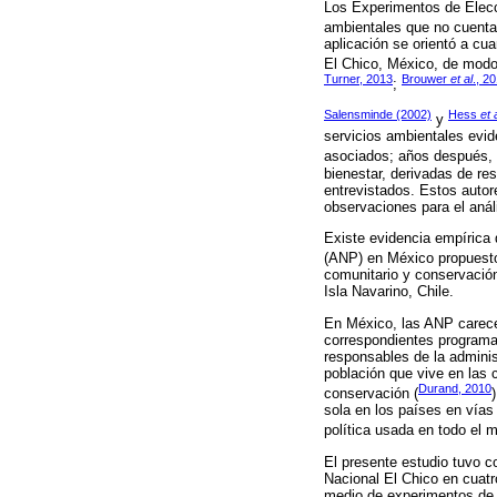
Los Experimentos de Elecc
ambientales que no cuenta
aplicación se orientó a cu
El Chico, México, de modo q
Turner, 2013
Brouwer
et al
., 2
;
Salensminde (2002)
Hess
et 
y
servicios ambientales evide
asociados; años después,
bienestar, derivadas de re
entrevistados. Estos autore
observaciones para el análi
Existe evidencia empírica 
(ANP) en México propuest
comunitario y conservació
Isla Navarino, Chile.
En México, las ANP carecen
correspondientes programa
responsables de la adminis
población que vive en las 
Durand, 2010
conservación (
sola en los países en vías
política usada en todo el 
El presente estudio tuvo c
Nacional El Chico en cuatr
medio de experimentos de e