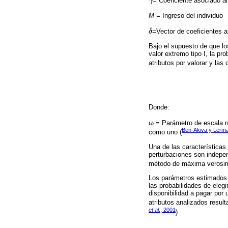
γ
=
Coeficiente asociado al 
γ
M =
Ingreso del individuo
δ
=Vector de coeficientes 
δ
Bajo el supuesto de que lo
valor extremo tipo I, la pro
atributos por valorar y las 
Donde:
ω = Parámetro de escala n
Ben-Akiva y Lerm
como uno (
Una de las características
perturbaciones son indepen
método de máxima verosiml
Los parámetros estimados d
las probabilidades de eleg
disponibilidad a pagar por
atributos analizados resulta
et al
., 2001
).