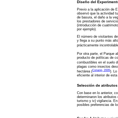
Diseño del Experiment
Previo a la aplicación de E
observó que la actividad t
de basura, el daño a la veg
los prestadores de servici
(introducción de cuatrimoto
por ejemplo).
El número de visitantes de
y llega a su punto más alt
prácticamente incontrolable
Por otra parte, el Parque 
producto de políticas de c
combustibles en el suelo 
plagas como insectos des
Conanp, 2005
hectárea (
). Lo
eficiente al interior de est
Selección de atributos
Con base en lo anterior, c
determinaron los atributos 
turismo y iv) vigilancia. E
posibles preferencias de lo