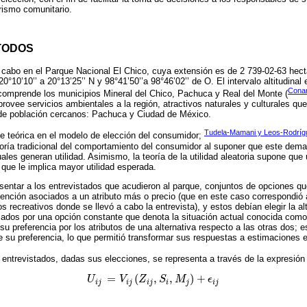
rismo comunitario.
TODOS
a cabo en el Parque Nacional El Chico, cuya extensión es de 2 739-02-63 hect
10’10’’ a 20°13’25’’ N y 98°41’50’’a 98°46’02’’ de O. El intervalo altitudinal
Cona
comprende los municipios Mineral del Chico, Pachuca y Real del Monte (
ovee servicios ambientales a la región, atractivos naturales y culturales que
s de población cercanos: Pachuca y Ciudad de México.
Tudela-Mamani y Leos-Rodríg
e teórica en el modelo de elección del consumidor;
oría tradicional del comportamiento del consumidor al suponer que este dema
uales generan utilidad. Asimismo, la teoría de la utilidad aleatoria supone qu
a que le implica mayor utilidad esperada.
sentar a los entrevistados que acudieron al parque, conjuntos de opciones qu
rvención asociados a un atributo más o precio (que en este caso correspondió a
os recreativos donde se llevó a cabo la entrevista), y estos debían elegir la al
ados por una opción constante que denota la situación actual conocida com
 su preferencia por los atributos de una alternativa respecto a las otras dos; es
e su preferencia, lo que permitió transformar sus respuestas a estimaciones
s entrevistados, dadas sus elecciones, se representa a través de la expresión 
=
(
,
,
)
+
U
V
Z
S
M
ϵ
U
i
j
=
V
i
j
Z
i
j
,
S
i
,
M
j
+
ϵ
i
j
i
j
i
j
i
j
i
j
i
j