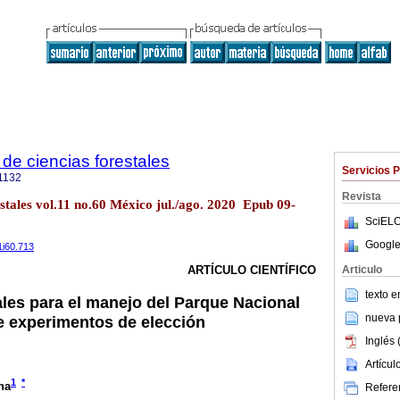
de ciencias forestales
Servicios 
1132
Revista
estales vol.11 no.60 México jul./ago. 2020 Epub 09-
SciELO
Google
1i60.713
Articulo
ARTÍCULO CIENTÍFICO
texto 
ales para el manejo del Parque Nacional
nueva p
e experimentos de elección
Inglés 
Artícu
1
*
na
Referen