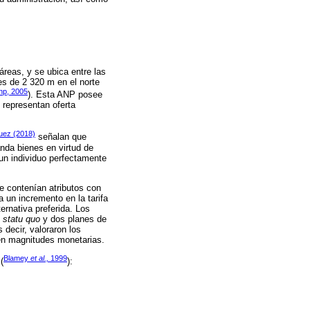
áreas, y se ubica entre las
 es de 2 320 m en el norte
np, 2005
). Esta ANP posee
 representan oferta
uez (2018)
señalan que
nda bienes en virtud de
e un individuo perfectamente
e contenían atributos con
 un incremento en la tarifa
ternativa preferida. Los
o
statu quo
y dos planes de
 decir, valoraron los
 en magnitudes monetarias.
Blamey
et al.,
1999
(
):