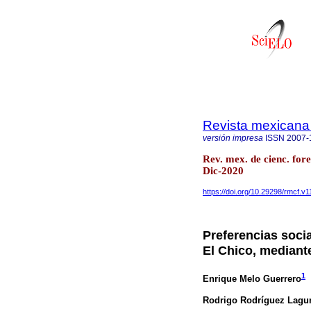
Revista mexicana 
versión impresa
ISSN
2007-
Rev. mex. de cienc. for
Dic-2020
https://doi.org/10.29298/rmcf.v1
Preferencias soci
El Chico, mediant
1
Enrique Melo Guerrero
Rodrigo Rodríguez Lagu