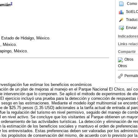
Como c
2
Damián
SciELO
Traduc
Enviar 
Indicadore
 Estado de Hidalgo, México.
Links rela
, México.
apingo, México.
Compartir
Otros
Otros
Permali
 investigación fue estimar los beneficios económicos
ción de un plan de mejoras al manejo en el Parque Nacional El Chico, así c
de intervención que lo componen. Se aplicó el método de experimentos de ele
El ejercicio incluyó una prueba para la detección y corrección de respuestas 
de sesgo en las estimaciones. Mediante el modelo
logit
multinomial se encontró 
e de $25.75 pesos (1.35 USD) adicionales a la tarifa actual de entrada al par
fue la regulación del turismo en nivel permisivo, seguido del manejo de combus
l en nivel activo. Se concluye que los visitantes al Parque obtienen un mayor 
 ordenamiento de las actividades turísticas. La detección y eliminación de r
n la estimación de los beneficios sociales y mantuvo el orden de preferencias 
r los entrevistados. Estas preferencias deben ser valoradas por los administ
n los propósitos de conservación del mismo, de acuerdo con lo previsto por la