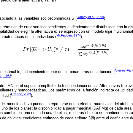
precio de la alternativa
j
, Tarifa
j
Blamey et al., 1999
asociado a las variables socioeconómicas S (
)
s términos de error son independientes e idénticamente distribuidos con la di
babilidad de elegir la alternativa
m
se expresó con un modelo
logit
multinomial
McFadden, 1974
características de los individuos (
):
)
(
)
(
,
ω
v
Z
S
M
i
j
i
j
i
i
e
x
p
[
(
>
)
∀
≠
]
=
P
r
U
U
m
P
r
U
i
m
>
U
i
j
∀
≠
m
=
e
x
p
ω
(
v
i
j
)
(
Z
i
j
,
S
i
M
i
)
∑
e
x
p
ω
(
v
i
j
)
(
Z
i
j
,
S
i
M
i
)
i
m
i
j
)
(
)
(
,
ω
v
Z
S
M
i
j
i
j
i
i
∑
e
x
p
Álvarez-Fari
o estimable, independientemente de los parámetros de la función (
an, 1985
)
 de LMN es el supuesto implícito de Independencia de las Alternativas Irrelev
dientes y homocedásticas. Los parámetros de la función indirecta de utilida
Greene, 2003
itud (
).
el modelo aditivo pueden interpretarse como efectos marginales del atributo 
ir uno de los planes; la disponibilidad a pagar marginal (DAPMg) de cada área 
 un cambio unitario en cada una de ellas, mientras el resto se mantiene cons
 de dividir el coeficiente estimado de cada atributo (-βi) entre el coeficiente del