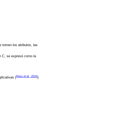
e tomen los atributos, las
ón C, se expresó como la
Hess
et al.,
2010
licativas (
):