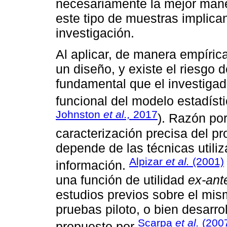
necesariamente la mejor mane
este tipo de muestras implica
investigación.
Al aplicar, de manera empíric
un diseño, y existe el riesgo d
fundamental que el investigad
funcional del modelo estadístic
Johnston
et al.,
2017
). Razón por
caracterización precisa del pr
depende de las técnicas utili
Alpizar
et al.
(2001)
información.
una función de utilidad
ex-ant
estudios previos sobre el mis
pruebas piloto, o bien desarro
Scarpa
et al.
(200
propuesto por