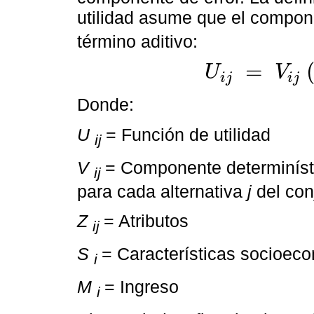
utilidad asume que el compone
término aditivo:
=
U
V
i
j
i
j
U
i
j
=
V
i
j
(
Z
i
j
S
i
M
j
)
+
ε
i
j
.
Donde:
U
= Función de utilidad
ij
V
= Componente determinístic
ij
para cada alternativa
j
del con
Z
= Atributos
ij
S
= Características socioec
i
M
= Ingreso
i