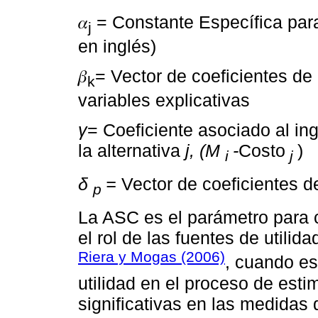
𝛼
= Constante Específica para
j
en inglés)
𝛽
= Vector de coeficientes de 
k
variables explicativas
γ
= Coeficiente asociado al in
la alternativa
j, (M
-
Costo
)
i
j
δ
=
Vector de coeficientes d
p
La ASC es el parámetro para c
el rol de las fuentes de utili
Riera y Mogas (2006)
, cuando es
utilidad en el proceso de est
significativas en las medidas 