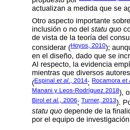
actualizan a medida que se a
Otro aspecto importante sobre
inclusión o no del
statu quo
co
de vista de la teoría del cons
Hoyos, 2010
considerar (
); aunq
en el diseño, dado que se incr
Al respecto, la evidencia emp
mientras que diversos autores
Espinal
et al.
, 2014
Rocamora
et 
(
;
Manani y Leos-Rodríguez 2018
), 
Birol
et al.,
2006
Turner, 2013
;
). P
statu quo
depende de la finali
por el equipo de investigación