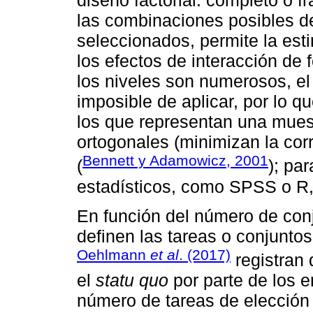
diseño factorial: completo o f
las combinaciones posibles de
seleccionados, permite la esti
los efectos de interacción de 
los niveles son numerosos, el 
imposible de aplicar, por lo q
los que representan una mues
ortogonales (minimizan la corr
Bennett y Adamowicz, 2001
(
); pa
estadísticos, como SPSS o R, 
En función del número de conj
definen las tareas o conjuntos
Oehlmann
et al
. (2017)
registran 
el
statu quo
por parte de los 
número de tareas de elección p