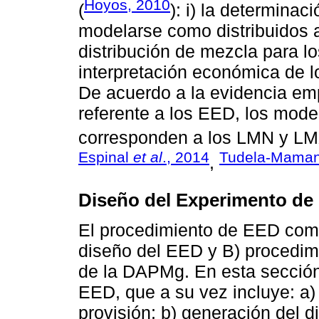
Hoyos, 2010
(
): i) la determina
modelarse como distribuidos al
distribución de mezcla para los 
interpretación económica de lo
De acuerdo a la evidencia empí
referente a los EED, los mo
corresponden a los LMN y LM
Espinal
et al
., 2014
Tudela-Mamani
,
Diseño del Experimento de 
El procedimiento de EED comp
diseño del EED y B) procedim
de la DAPMg. En esta sección
EED, que a su vez incluye: a) 
provisión; b) generación del d