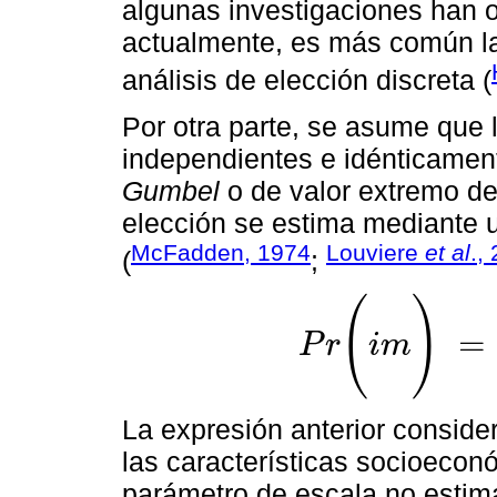
algunas investigaciones han o
actualmente, es más común la l
análisis de elección discreta (
Por otra parte, se asume que 
independientes e idénticament
Gumbel
o de valor extremo de 
elección se estima mediante 
McFadden, 1974
Louviere
et al
.,
(
;
(
)
=
P
r
i
m
P
r
(
i
m
)
=
e
x
p
ω
v
i
j
(
Z
i
j
,
S
i
,
M
i
)
∑
j
La expresión anterior consider
las características socioecon
parámetro de escala no estim