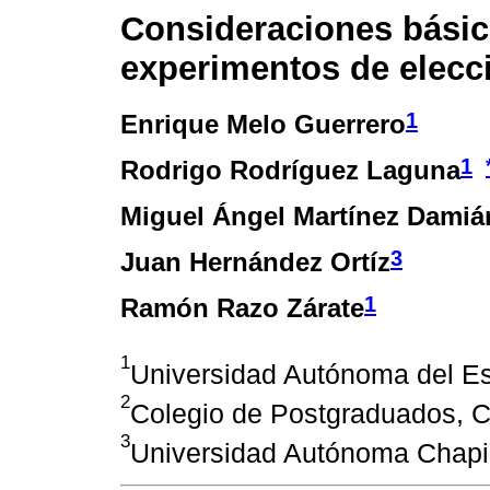
Consideraciones básica
experimentos de elecci
1
Enrique Melo Guerrero
1
Rodrigo Rodríguez Laguna
Miguel Ángel Martínez Damiá
3
Juan Hernández Ortíz
1
Ramón Razo Zárate
1
Universidad Autónoma del Es
2
Colegio de Postgraduados, C
3
Universidad Autónoma Chapi