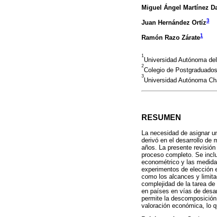
Miguel Ángel Martínez 
3
Juan Hernández Ortíz
1
Ramón Razo Zárate
1
Universidad Autónoma del
2
Colegio de Postgraduados
3
Universidad Autónoma Ch
RESUMEN
La necesidad de asignar un
derivó en el desarrollo de
años. La presente revisión
proceso completo. Se inclu
econométrico y las medidas
experimentos de elección e
como los alcances y limita
complejidad de la tarea de
en países en vías de desar
permite la descomposición d
valoración económica, lo q