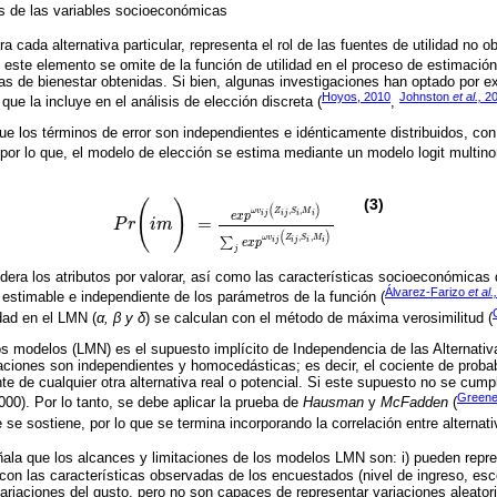
s de las variables socioeconómicas
a cada alternativa particular, representa el rol de las fuentes de utilidad no
 este elemento se omite de la función de utilidad en el proceso de estimació
das de bienestar obtenidas. Si bien, algunas investigaciones han optado por e
Hoyos, 2010
Johnston
et al.,
20
que la incluye en el análisis de elección discreta (
,
ue los términos de error son independientes e idénticamente distribuidos, con
; por lo que, el modelo de elección se estima mediante un modelo logit multin
(3)
(
)
(
)
,
,
ω
v
Z
S
M
i
j
i
j
i
i
e
x
p
=
P
r
i
m
P
r
(
i
m
)
=
e
x
p
ω
v
i
j
(
Z
i
j
,
S
i
,
M
i
)
∑
j
e
x
p
ω
v
i
j
(
Z
i
j
,
S
i
,
M
i
)
(
)
,
,
ω
v
Z
S
M
i
j
i
j
i
i
∑
e
x
p
j
dera los atributos por valorar, así como las características socioeconómicas 
Álvarez-Farizo
et al.,
estimable e independiente de los parámetros de la función (
idad en el LMN (
α, β y δ
) se calculan con el método de máxima verosimilitud (
los modelos (LMN) es el supuesto implícito de Independencia de las Alternativas
baciones son independientes y homocedásticas; es decir, el cociente de proba
te de cualquier otra alternativa real o potencial. Si este supuesto no se cum
Greene
2000). Por lo tanto, se debe aplicar la prueba de
Hausman
y
McFadden
(
 se sostiene, por lo que se termina incorporando la correlación entre alternati
ala que los alcances y limitaciones de los modelos LMN son: i) pueden repre
con las características observadas de los encuestados (nivel de ingreso, esc
ariaciones del gusto, pero no son capaces de representar variaciones aleato