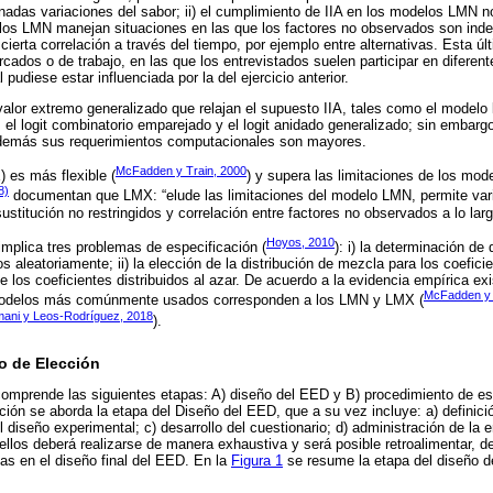
nadas variaciones del sabor; ii) el cumplimiento de IIA en los modelos LMN no
ii) los LMN manejan situaciones en las que los factores no observados son ind
erta correlación a través del tiempo, por ejemplo entre alternativas. Esta úl
cados o de trabajo, en las que los entrevistados suelen participar en diferent
pudiese estar influenciada por la del ejercicio anterior.
lor extremo generalizado que relajan el supuesto IIA, tales como el modelo lo
 el logit combinatorio emparejado y el logit anidado generalizado; sin embarg
 además sus requerimientos computacionales son mayores.
McFadden y Train, 2000
) es más flexible (
) y supera las limitaciones de los mod
8)
documentan que LMX: “elude las limitaciones del modelo LMN, permite vari
ustitución no restringidos y correlación entre factores no observados a lo larg
Hoyos, 2010
mplica tres problemas de especificación (
): i) la determinación d
aleatoriamente; ii) la elección de la distribución de mezcla para los coeficient
 los coeficientes distribuidos al azar. De acuerdo a la evidencia empírica exis
McFadden y 
 modelos más comúnmente usados corresponden a los LMN y LMX (
ani y Leos-Rodríguez, 2018
).
o de Elección
omprende las siguientes etapas: A) diseño del EED y B) procedimiento de es
ón se aborda la etapa del Diseño del EED, que a su vez incluye: a) definició
l diseño experimental; c) desarrollo del cuestionario; d) administración de la 
ellos deberá realizarse de manera exhaustiva y será posible retroalimentar, d
das en el diseño final del EED. En la
Figura 1
se resume la etapa del diseño d