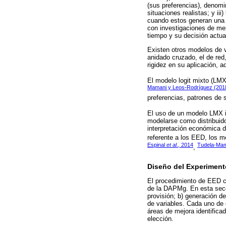
(sus preferencias), denomi
situaciones realistas; y i
cuando estos generan una ci
con investigaciones de mer
tiempo y su decisión actual 
Existen otros modelos de va
anidado cruzado, el de red,
rigidez en su aplicación,
El modelo logit mixto (LMX
Mamani y Leos-Rodríguez (201
preferencias, patrones de s
El uso de un modelo LMX i
modelarse como distribuidos 
interpretación económica de
referente a los EED, los
Espinal
et al
., 2014
Tudela-Mam
,
Diseño del Experiment
El procedimiento de EED c
de la DAPMg. En esta secci
provisión; b) generación de
de variables. Cada uno de 
áreas de mejora identifica
elección.