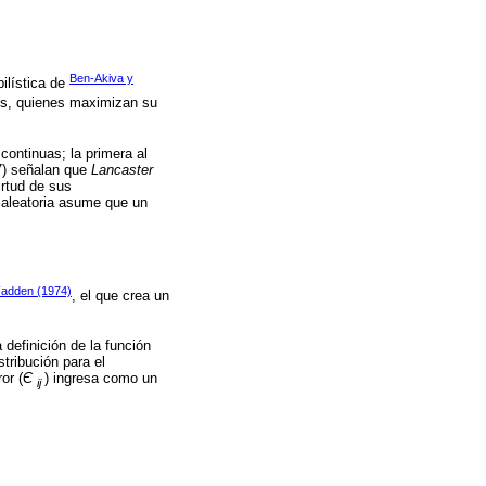
Ben-Akiva y
ilística de
uos, quienes maximizan su
continuas; la primera al
7) señalan que
Lancaster
irtud de sus
ad aleatoria asume que un
adden (1974)
, el que crea un
definición de la función
stribución para el
or (
Є
) ingresa como un
ij