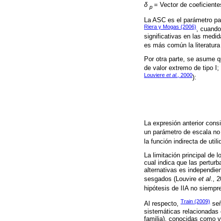
δ
=
Vector de coeficiente
p
La ASC es el parámetro par
Riera y Mogas (2006)
, cuando
significativas en las medi
es más común la literatura 
Por otra parte, se asume q
de valor extremo de tipo I
Louviere
et al
., 2000
):
La expresión anterior consi
un parámetro de escala no 
la función indirecta de util
La limitación principal de 
cual indica que las pertur
alternativas es independien
sesgados (Louvire
et al
., 
hipótesis de IIA no siempre
Train (2009)
Al respecto,
señ
sistemáticas relacionadas 
familia), conocidas como v