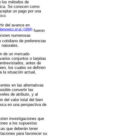
n los métodos de
írica. Se conocen como
aceptar un pago por una
ico.
tir del avance en
damowicz
et al
. (1994)
fueron
 existen numerosas
 cotidiano de preferencias
 naturales.
ión de un mercado
varios conjuntos o tarjetas
entrevistados, antes de
bien, los cuales se definen
 la situación actual,
entes en las alternativas
osible convertir las
eles de atributo, y al
n del valor total del bien
oloca en una perspectiva de
isten investigaciones que
ciones a los supuestos
cas que deberán tener
itaciones para favorecer su