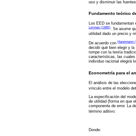
uso y disminuir las fuente
Fundamento teórico d
Los EED se fundamentan en
Lerman (1985)
. Se asume que
utilidad dado un precio y 
Hanemann (
De acuerdo con
decidir qué bien elegir y
rompe con la teoría tradic
características, las cuales
individuo racional elegirá 
Econometría para el an
El análisis de las eleccion
vínculo entre el modelo d
La especificación del mode
de utilidad (forma en que el
componente de error. La de
término aditivo:
Donde: