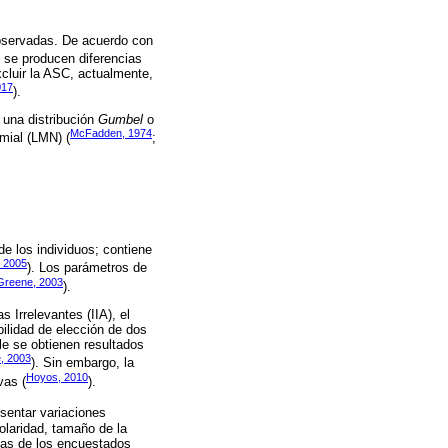
 observadas. De acuerdo con
n se producen diferencias
xcluir la ASC, actualmente,
17
).
 una distribución
Gumbel
o
McFadden, 1974
omial (LMN) (
;
de los individuos; contiene
2005
). Los parámetros de
Greene, 2003
).
 Irrelevantes (IIA), el
bilidad de elección de dos
ple se obtienen resultados
, 2003
). Sin embargo, la
Hoyos, 2010
vas (
).
sentar variaciones
olaridad, tamaño de la
rias de los encuestados