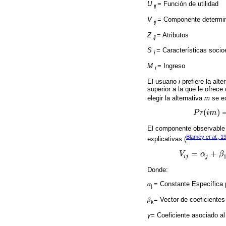
U
= Función de utilidad
ij
V
= Componente determinís
ij
Z
= Atributos
ij
S
= Características soci
i
M
= Ingreso
i
El usuario
i
prefiere la alte
superior a la que le ofrece
elegir la alternativa
m
se e
(
)
P
r
i
m
P
r
(
i
m
)
=
P
r
El componente observable de
Blamey
et al
., 1
explicativas (
=
+
V
α
β
V
i
j
=
α
j
+
β
1
Z
1
+
i
j
j
Donde:
𝛼
= Constante Específica p
j
𝛽
= Vector de coeficientes
k
γ
= Coeficiente asociado al