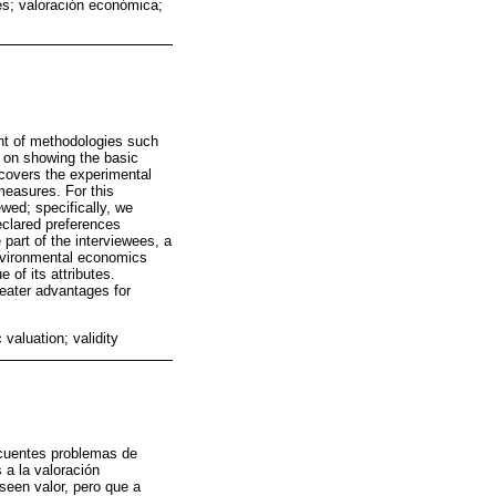
es; valoración económica;
nt of methodologies such
s on showing the basic
 covers the experimental
measures. For this
wed; specifically, we
declared preferences
 part of the interviewees, a
 environmental economics
 of its attributes.
eater advantages for
aluation; validity
ecuentes problemas de
 a la valoración
seen valor, pero que a