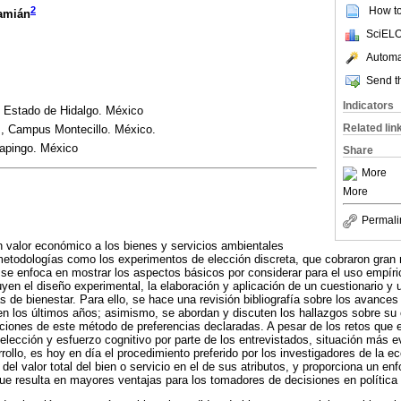
How to 
2
Damián
SciELO
Automat
Send th
Indicators
 Estado de Hidalgo. México
Related lin
, Campus Montecillo. México.
apingo. México
Share
More
More
Permali
 valor económico a los bienes y servicios ambientales
 metodologías como los experimentos de elección discreta, que cobraron gran 
 se enfoca en mostrar los aspectos básicos por considerar para el uso empír
yen el diseño experimental, la elaboración y aplicación de un cuestionario y 
 de bienestar. Para ello, se hace una revisión bibliografía sobre los avances
n los últimos años; asimismo, se abordan y discuten los hallazgos sobre su c
ciones de este método de preferencias declaradas. A pesar de los retos que e
 elección y esfuerzo cognitivo por parte de los entrevistados, situación más
rollo, es hoy en día el procedimiento preferido por los investigadores de la 
el valor total del bien o servicio en el de sus atributos, y proporciona un enf
ue resulta en mayores ventajas para los tomadores de decisiones en política