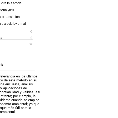
cite this article
 Analytics
ic translation
is article by e-mail
ks
nk
relevancia en los últimos
ico de este método en su
una encuesta, análisis
 y aplicaciones de
onfiabilidad y validez, así
nfrenta; por ejemplo, la
 evidente cuando se emplea
economía ambiental; ya que
oque más útil para la
 ambiental.