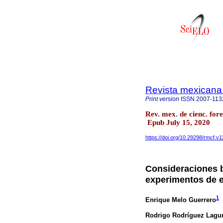
Revista mexicana 
Print version
ISSN
2007-113
Rev. mex. de cienc. for
Epub July 15, 2020
https://doi.org/10.29298/rmcf.v1
Consideraciones b
experimentos de e
1
Enrique Melo Guerrero
Rodrigo Rodríguez Lagu