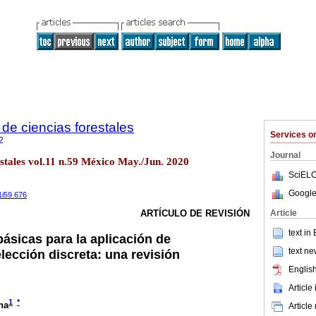
de ciencias forestales
Services 
2
Journal
estales vol.11 n.59 México May./Jun. 2020
SciELO
Google
1i59.676
Article
ARTÍCULO DE REVISIÓN
text in
ásicas para la aplicación de
text ne
lección discreta: una revisión
English
Article
1
*
na
Article