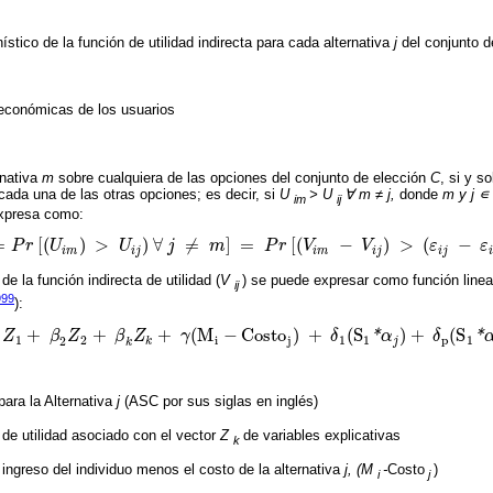
tico de la función de utilidad indirecta para cada alternativa
j
del conjunto d
oeconómicas de los usuarios
rnativa
m
sobre cualquiera de las opciones del conjunto de elección
C
, si y so
 cada una de las otras opciones; es decir, si
U
> U
∀ m ≠ j,
donde
m y j ∊
im
ij
xpresa como:
=
[
(
)
>
)
∀
≠
]
=
[
(
−
)
>
(
−
P
r
U
U
j
m
P
r
V
V
ε
ε
[
(
U
i
m
)
>
U
i
j
)
∀
j
≠
m
]
=
P
r
[
(
V
i
m
-
V
i
j
)
>
(
ε
i
j
-
ε
i
m
)
]
i
m
i
j
i
m
i
j
i
j
 la función indirecta de utilidad (
V
) se puede expresar como función lineal
ij
999
):
+
+
+
(
M
−
C
o
s
t
o
)
+
(
S
)
+
(
S
Z
β
Z
β
Z
γ
δ
*
α
δ
*
β
2
Z
2
+
β
k
Z
k
+
γ
(
M
i
-
C
o
s
t
o
j
)
+
δ
1
(
S
1
*
α
j
)
+
δ
p
(
S
1
*
α
j
)
1
2
i
j
1
1
p
1
1
2
k
j
k
ara la Alternativa
j
(ASC por sus siglas en inglés)
 de utilidad asociado con el vector
Z
de variables explicativas
k
 ingreso del individuo menos el costo de la alternativa
j, (M
-
Costo
)
i
j