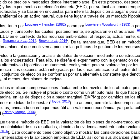
ecido de precios y mercados donde intercambiarse. En este proceso, destaca
) y los experimentos de elección discreta (EED), por su fácil aplicación emp
claradas y se basan en encuestas para inferir la disposición a pagar o para 
ambiental de un activo natural, que tiene lugar a través de un mercado hipotét
Louviere y Hensher (1982)
Louviere y Woodworth (1983)
dos, tanto por
como por
a par
A
ados y transporte, los cuales, posteriormente, se aplicaron en otras áreas.
os EED en el contexto de los recursos ambientales; al respecto, actualmente,
1
Rocamora
et al
., 2014
Brower
et al
., 2016
;
;
). De tal manera que, EED es un método
ón ambiental que conlleven a priorizar las políticas de gestión de los recursos
lucra la generación y análisis de datos de elección, mediante la construcc
 a los encuestados. Para ello, se diseña el experimento con la generación de 
 alternativas hipotéticas mutuamente excluyentes para su valoración por los 
erencia. Las opciones están integradas por las características o atributos del 
 conjuntos de elección se conforman por una alternativa constante que denota
y, al menos, dos planes de mejora.
viduos implican compensaciones tácitas entre los niveles de los atributos pres
de elección. Se incluye el precio o costo como un atributo más, lo que hace p
arginal en las de disposición a pagar marginal (DAPMg) por cambios en los niv
Hoyos, 2010
ener medidas de bienestar (
). Lo anterior, permite la descomposició
ibutos, brindando un enfoque más útil a la valoración económica, ya que la c
Riera y Mogas, 2006
 (
).
que tiene el método de EED en la valoración de los bienes de no-mercado, ex
 confiabilidad de sus resultados, debido a la evidencia existente sobre viola
 2016
). Este documento tiene como objetivo mostrar las consideraciones bási
s interesados en la aplicación empírica de EED, así como sus alcances y lim