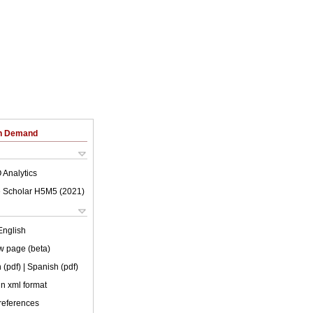
on Demand
 Analytics
 Scholar H5M5 (
2021
)
English
w page (beta)
 (pdf)
| Spanish (pdf)
 in xml format
 references