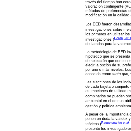
través del tiempo han car
valoración contingente (VC
métodos de preferencias de
modificación en la calidad 
Los EED fueron desarrolla
investigaciones sobre merc
los primeros en utilizar l
Cerda, 201
investigaciones (
declaradas para la valoraci
La metodología de EED invo
hipotético que se presenta
de selección que contienen
elegir la opción de su pref
por uno o más niveles. Los
conocida como
statu quo,
Las elecciones de los indi
de cada tarjeta o conjunto 
estimaciones de utilidad m
combinarlos se pueden obt
ambiental en el de sus atr
gestión y política ambiental
A pesar de la importancia 
ponen en duda la validez y
Raquetonarivo
et al.
,
teóricos (
presente los investigadore