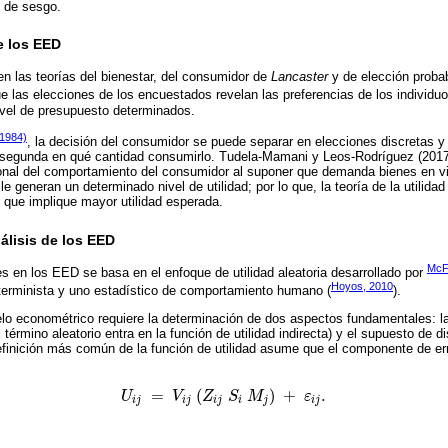
s de sesgo.
e los EED
 las teorías del bienestar, del consumidor de
Lancaster
y de elección probab
 las elecciones de los encuestados revelan las preferencias de los individ
nivel de presupuesto determinados.
1984)
, la decisión del consumidor se puede separar en elecciones discretas y 
 la segunda en qué cantidad consumirlo. Tudela-Mamani y Leos-Rodríguez (201
ional del comportamiento del consumidor al suponer que demanda bienes en v
 le generan un determinado nivel de utilidad; por lo que, la teoría de la utilid
lo que implique mayor utilidad esperada.
álisis de los EED
McF
es en los EED se basa en el enfoque de utilidad aleatoria desarrollado por
Hoyos, 2010
eterminista y uno estadístico de comportamiento humano (
).
lo econométrico requiere la determinación de dos aspectos fundamentales: la 
 término aleatorio entra en la función de utilidad indirecta) y el supuesto de di
finición más común de la función de utilidad asume que el componente de err
=
(
)
+
.
U
V
Z
S
M
ε
U
i
j
=
V
i
j
(
Z
i
j
S
i
M
j
)
+
ε
i
j
.
i
j
i
j
i
j
i
j
i
j