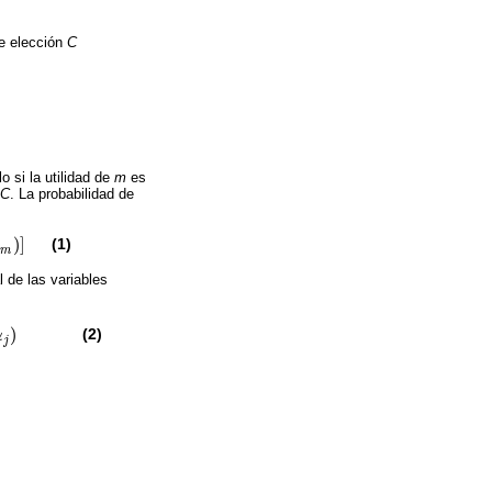
e elección
C
lo si la utilidad de
m
es
 C
. La probabilidad de
)
]
(1)
i
m
 de las variables
)
(2)
α
j