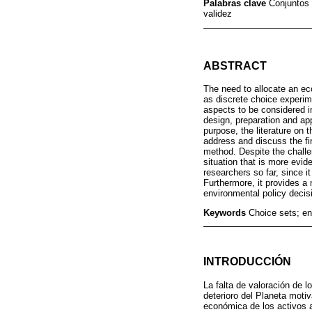
Palabras clave
Conjuntos 
validez
ABSTRACT
The need to allocate an e
as discrete choice experim
aspects to be considered i
design, preparation and ap
purpose, the literature on
address and discuss the fin
method. Despite the challen
situation that is more evid
researchers so far, since i
Furthermore, it provides a
environmental policy decis
Keywords
Choice sets; en
INTRODUCCIÓN
La falta de valoración de 
deterioro del Planeta moti
económica de los activos 