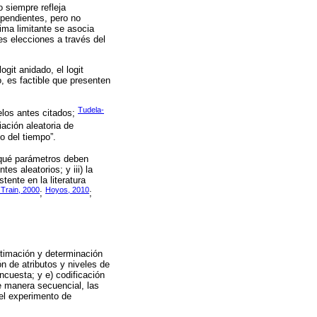
 siempre refleja
ependientes, pero no
tima limitante se asocia
es elecciones a través del
git anidado, el logit
o, es factible que presenten
Tudela-
elos antes citados;
ación aleatoria de
o del tiempo”.
e qué parámetros deben
es aleatorios; y iii) la
tente en la literatura
Train, 2000
Hoyos, 2010
;
;
timación y determinación
n de atributos y niveles de
encuesta; y e) codificación
e manera secuencial, las
el experimento de