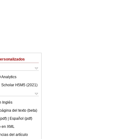
Personalizados
 Analytics
 Scholar H5M5 (
2021
)
en
Inglés
ágina del texto (beta)
(pdf)
| Español (pdf)
lo en XML
cias del artículo