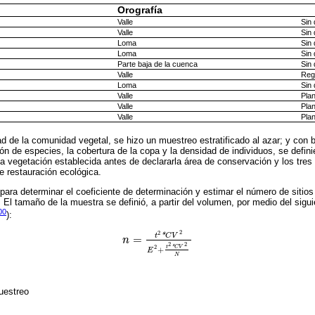
Orografía
Valle
Sin 
Valle
Sin 
Loma
Sin 
Loma
Sin 
Parte baja de la cuenca
Sin 
Valle
Reg
Loma
Sin 
Valle
Plan
Valle
Plan
Valle
Plan
ad de la comunidad vegetal, se hizo un muestreo estratificado al azar; y con b
ón de especies, la cobertura de la copa y la densidad de individuos, se defini
a vegetación establecida antes de declararla área de conservación y los tres
e restauración ecológica.
para determinar el coeficiente de determinación y estimar el número de sitios
. El tamaño de la muestra se definió, a partir del volumen, por medio del si
00
):
2
2
*
t
C
V
=
n
n
=
t
2
*
C
V
2
E
2
+
t
2
*
C
V
2
N
2
2
t
*
C
V
2
+
E
N
uestreo