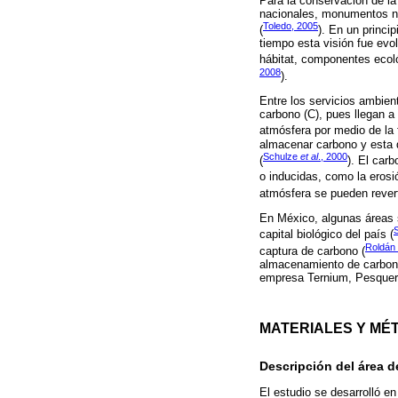
Para la conservación de la
nacionales, monumentos nat
Toledo, 2005
(
). En un princip
tiempo esta visión fue evo
hábitat, componentes ecol
2008
).
Entre los servicios ambien
carbono (C), pues llegan a
atmósfera por medio de la f
almacenar carbono y esta d
Schulze
et al
., 2000
(
). El car
o inducidas, como la erosi
atmósfera se pueden reverti
En México, algunas áreas s
capital biológico del país (
Roldán
captura de carbono (
almacenamiento de carbono
empresa Ternium, Pesquerí
MATERIALES Y MÉ
Descripción del área d
El estudio se desarrolló e