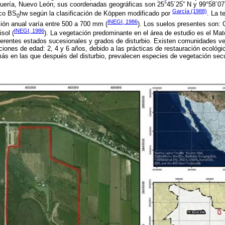
quería, Nuevo León; sus coordenadas geográficas son 25°45´25” N y 99°58´07
García (1988)
eco BS
hw según la clasificación de Köppen modificado por
. La 
0
INEGI, 1986
ación anual varía entre 500 a 700 mm (
). Los suelos presentes son: 
INEGI, 1986
sol (
). La vegetación predominante en el área de estudio es el Mat
erentes estados sucesionales y grados de disturbio. Existen comunidades 
iciones de edad: 2, 4 y 6 años, debido a las prácticas de restauración ecológi
más en las que después del disturbio, prevalecen especies de vegetación sec