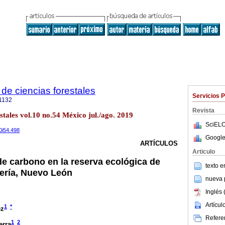
de ciencias forestales
Servicios 
1132
Revista
stales vol.10 no.54 México jul./ago. 2019
SciELO
0i54.498
Google
ARTÍCULOS
Articulo
 carbono en la reserva ecológica de
texto 
ería, Nuevo León
nueva p
Inglés 
Artícu
1
*
ez
Referen
1
2
erra