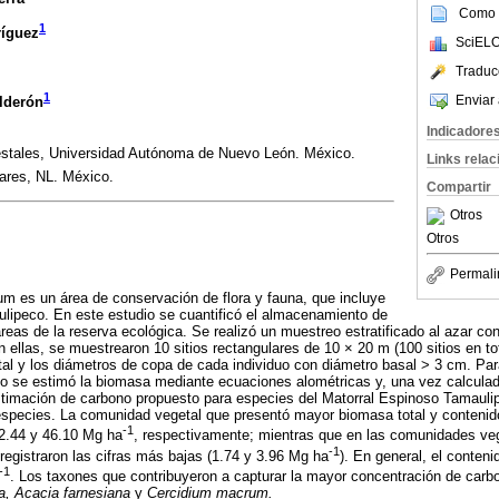
Como c
1
íguez
SciELO
Traduc
1
Enviar 
lderón
Indicadore
estales, Universidad Autónoma de Nuevo León. México.
Links rela
ares, NL. México.
Compartir
Otros
Otros
Permali
um es un área de conservación de flora y fauna, que incluye
lipeco. En este estudio se cuantificó el almacenamiento de
áreas de la reserva ecológica. Se realizó un muestreo estratificado al azar co
 ellas, se muestrearon 10 sitios rectangulares de 10 × 20 m (100 sitios en tot
total y los diámetros de copa de cada individuo con diámetro basal > 3 cm. Par
 se estimó la biomasa mediante ecuaciones alométricas y, una vez calculada 
stimación de carbono propuesto para especies del Matorral Espinoso Tamaulip
especies. La comunidad vegetal que presentó mayor biomasa total y contenid
-1
2.44 y 46.10 Mg ha
, respectivamente; mientras que en las comunidades ve
-1
 registraron las cifras más bajas (1.74 y 3.96 Mg ha
). En general, el conten
-1
. Los taxones que contribuyeron a capturar la mayor concentración de car
a, Acacia farnesiana
y
Cercidium macrum.