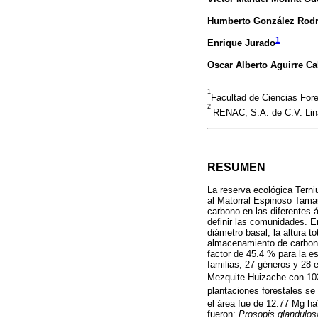
Humberto González Rodr
1
Enrique Jurado
Oscar Alberto Aguirre Ca
1
Facultad de Ciencias For
2
RENAC, S.A. de C.V. Lin
RESUMEN
La reserva ecológica Terni
al Matorral Espinoso Tamau
carbono en las diferentes 
definir las comunidades. En
diámetro basal, la altura 
almacenamiento de carbono
factor de 45.4 % para la e
familias, 27 géneros y 28 
Mezquite-Huizache con 10
plantaciones forestales se
el área fue de 12.77 Mg ha
fueron:
Prosopis glandulos