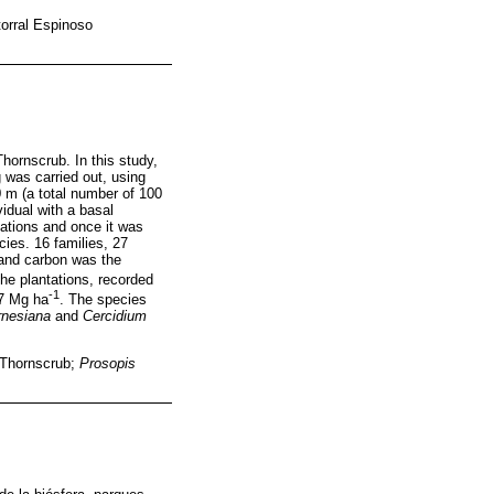
torral Espinoso
hornscrub. In this study,
g was carried out, using
0 m (a total number of 100
idual with a basal
ations and once it was
ies. 16 families, 27
 and carbon was the
the plantations, recorded
-1
77 Mg ha
. The species
rnesiana
and
Cercidium
 Thornscrub;
Prosopis