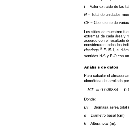
t
= Valor extraído de las t
N
= Total de unidades mues
CV
= Coeficiente de variac
Los sitios de muestreo fu
extremas de cada área y m
acuerdo con el resultado d
consideraron todos los indi
®
Hastings
E-15-1, el diám
sentidos N-S y E-O con u
Análisis de datos
Para calcular el almacenam
alométrica desarrollada po
=
0.026884
+
0.
B
T
B
T
=
0.026884
+
0.00119
Donde:
BT =
Biomasa aérea total 
d
= Diámetro basal (cm)
h
= Altura total (m).