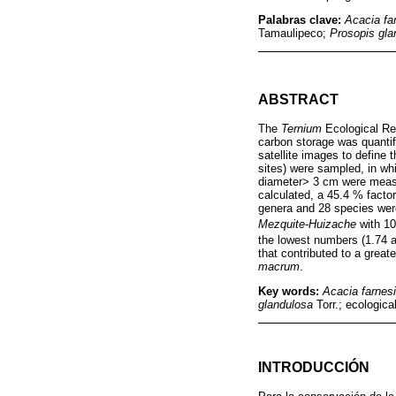
Palabras clave:
Acacia fa
Tamaulipeco;
Prosopis gla
ABSTRACT
The
Ternium
Ecological Res
carbon storage was quantifi
satellite images to define 
sites) were sampled, in whi
diameter> 3 cm were measu
calculated, a 45.4 % facto
genera and 28 species wer
Mezquite-Huizache
with 10
the lowest numbers (1.74 
that contributed to a great
macrum
.
Key words:
Acacia farnes
glandulosa
Torr.; ecologica
INTRODUCCIÓN