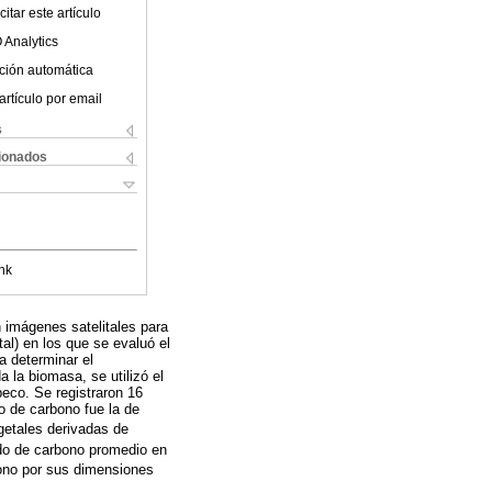
itar este artículo
 Analytics
ción automática
artículo por email
s
cionados
nk
n imágenes satelitales para
al) en los que se evaluó el
a determinar el
la biomasa, se utilizó el
eco. Se registraron 16
o de carbono fue la de
getales derivadas de
ido de carbono promedio en
bono por sus dimensiones