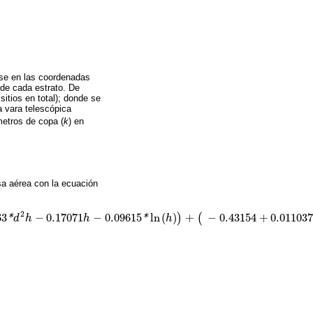
ase en las coordenadas
de cada estrato. De
itios en total); donde se
a vara telescópica
etros de copa (
k
) en
sa aérea con la ecuación
2
63
−
0.17071
−
0.09615
ln
(
)
+
−
0.43154
+
0.01103
)
(
*
d
h
h
*
h
.09615
*
ln
h
)
+
(
-
0.43154
+
0.011037
*
d
2
h
+
0.113602
*
d
+
0.307809
*
l
n
(
d
)
)