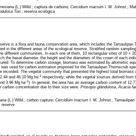
rnesiana
(L.) Willd.; captura de carbono;
Cercidium macrum
I. M. Johnst.; Ma
ndulosa
Torr.; reserva ecológica
erve is a flora and fauna conservation area, which includes the Tamaulipan T
ed in the different areas of the ecological reserve. Stratified random samplin
the different communities. In each one of them, 10 rectangular sites of 10 × 2
ch the basal diameter, the height and the diameters of the crown of each indiv
red. To determine carbon storage, biomass was estimated by allometric equ
r was used for carbon estimation proposed for the Tamaulipan Thornscrub spec
e recorded. The vegetal community that presented the highest total biomass
-1
2.44 and 46.10 Mg ha
respectively, while the vegetal sources derived from 
-1
and 3.96 Mg ha
). In general, the area has an average carbon content of 12.
er carbon concentration due to their size were:
Prosopis glandulosa
,
Acacia fa
iana
(L.) Willd.; carbon capture;
Cercidium macrum
I. M. Johnst.; Tamaulipan
l reserve