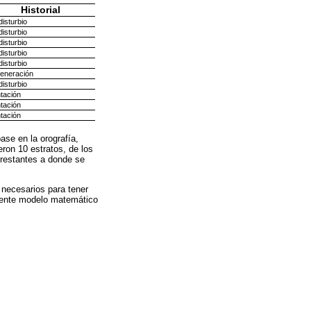
Historial
disturbio
disturbio
disturbio
disturbio
disturbio
eneración
disturbio
tación
tación
tación
ase en la orografía,
eron 10 estratos, de los
 restantes a donde se
 necesarios para tener
guiente modelo matemático