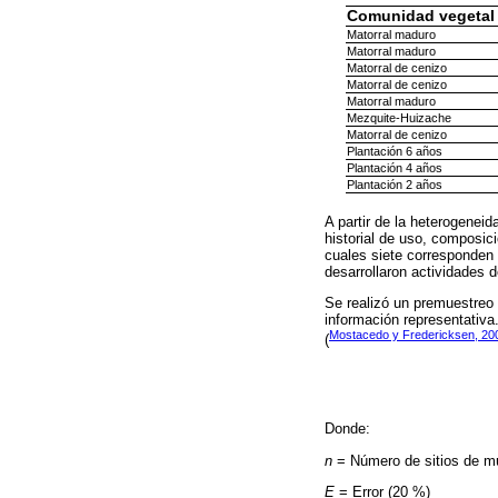
Comunidad vegetal
Matorral maduro
Matorral maduro
Matorral de cenizo
Matorral de cenizo
Matorral maduro
Mezquite-Huizache
Matorral de cenizo
Plantación 6 años
Plantación 4 años
Plantación 2 años
A partir de la heterogeneid
historial de uso, composici
cuales siete corresponden 
desarrollaron actividades d
Se realizó un premuestreo 
información representativa
Mostacedo y Fredericksen, 20
(
Donde:
n
= Número de sitios de m
E
= Error (20 %)