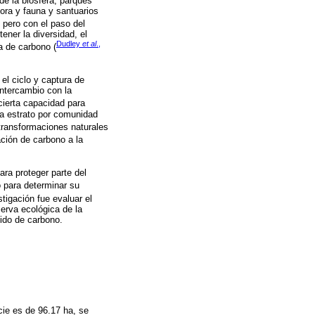
de la biósfera, parques
ora y fauna y santuarios
, pero con el paso del
ener la diversidad, el
Dudley
et al
.,
a de carbono (
el ciclo y captura de
intercambio con la
cierta capacidad para
da estrato por comunidad
transformaciones naturales
ación de carbono a la
ra proteger parte del
o para determinar su
stigación fue evaluar el
erva ecológica de la
ido de carbono.
cie es de 96.17 ha, se