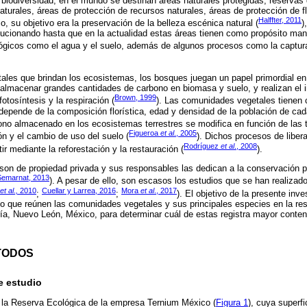
 biodiversidad, en el mundo se destinan áreas naturales protegidas, reservas 
urales, áreas de protección de recursos naturales, áreas de protección de fl
Halffter, 2011
io, su objetivo era la preservación de la belleza escénica natural (
)
lucionando hasta que en la actualidad estas áreas tienen como propósito mant
ógicos como el agua y el suelo, además de algunos procesos como la captur
tales que brindan los ecosistemas, los bosques juegan un papel primordial en 
 almacenar grandes cantidades de carbono en biomasa y suelo, y realizan el 
Brown, 1999
otosíntesis y la respiración (
). Las comunidades vegetales tienen 
epende de la composición florística, edad y densidad de la población de ca
bono almacenado en los ecosistemas terrestres se modifica en función de las 
Figueroa
et al
., 2005
ón y el cambio de uso del suelo (
). Dichos procesos de liber
Rodríguez
et al
., 2008
r mediante la reforestación y la restauración (
).
on de propiedad privada y sus responsables las dedican a la conservación pa
Semarnat, 2013
). A pesar de ello, son escasos los estudios que se han realizad
et al.,
2010
Cuellar y Larrea, 2016
Mora
et al
., 2017
;
;
). El objetivo de la presente inve
 que reúnen las comunidades vegetales y sus principales especies en la res
a, Nuevo León, México, para determinar cuál de estas registra mayor conten
TODOS
e estudio
n la Reserva Ecológica de la empresa Ternium México (
Figura 1
), cuya superfi