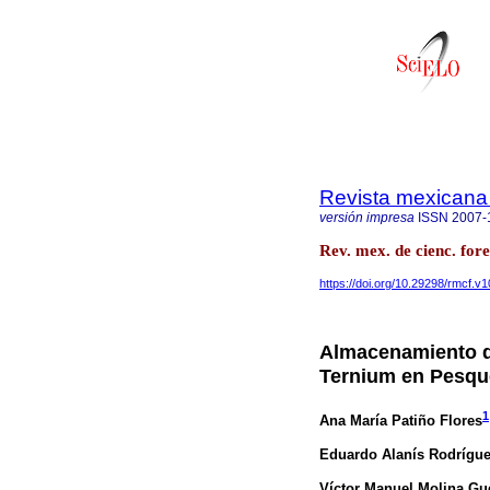
Revista mexicana 
versión impresa
ISSN
2007-
Rev. mex. de cienc. fore
https://doi.org/10.29298/rmcf.v1
Almacenamiento de
Ternium en Pesqu
1
Ana María Patiño Flores
Eduardo Alanís Rodrígu
Víctor Manuel Molina Gu