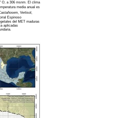
” O, a 306 msnm. El clima
temperatura media anual es
Castañosem, Vertisol,
orral Espinoso
vegetales del MET maduras
ca aplicadas
undaria.