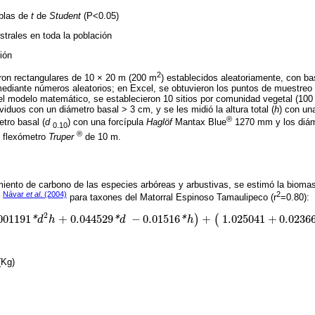
ablas de
t
de
Student
(P<0.05)
trales en toda la población
ión
2
eron rectangulares de 10 × 20 m (200 m
) establecidos aleatoriamente, con b
ediante números aleatorios; en Excel, se obtuvieron los puntos de muestreo 
el modelo matemático, se establecieron 10 sitios por comunidad vegetal (100 s
viduos con un diámetro basal > 3 cm, y se les midió la altura total (
h
) con un
®
etro basal (
d
) con una forcípula
Haglöf
Mantax Blue
1270 mm y los diám
0.10
®
n flexómetro
Truper
de 10 m.
iento de carbono de las especies arbóreas y arbustivas, se estimó la bioma
Návar
et al
. (2004)
2
r
para taxones del Matorral Espinoso Tamaulipeco (r
=0.80):
2
001191
+
0.044529
−
0.01516
+
1.025041
+
0.0236
)
(
*
d
h
*
d
*
h
1
*
d
2
h
+
0.044529
*
d
-
0.01516
*
h
)
+
(
1.025041
+
0.023663
*
d
2
h
-
0.17071
h
-
0
(Kg)