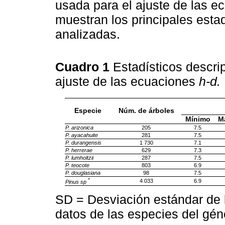
usada para el ajuste de las e
muestran los principales estad
analizadas.
Cuadro 1
Estadísticos descrip
ajuste de las ecuaciones
h-d.
Especie
Núm. de árboles
Mínimo
M
P. arizonica
205
7.5
P. ayacahuite
281
7.5
P. durangensis
1 730
7.1
P. herrerae
629
7.3
P. lumholtzii
287
7.5
P. teocote
803
6.9
P. douglasiana
98
7.5
*
4 033
6.9
Pinus sp
SD = Desviación estándar de l
datos de las especies del gé