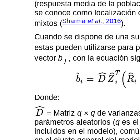
(respuesta media de la poblaci
se conoce como localización o
Sharma
et al
., 2016
mixtos (
).
Cuando se dispone de una s
estas pueden utilizarse para p
vector
b
, con la ecuación sig
j
ˆ
(
T
ˆ
ˆ
ˆ
=
b
D
Z
R
i
i
b
^
i
=
D
^
Z
^
i
T
R
^
i
+
Z
^
i
D
^
Z
^
i
T
-
1
ε
^
i
i
Donde:
ˆ
= Matriz
q × q
de varianzas
D
D
^
parámetros aleatorios (
q
es el
incluidos en el modelo), comú
en el ajuste general del mode