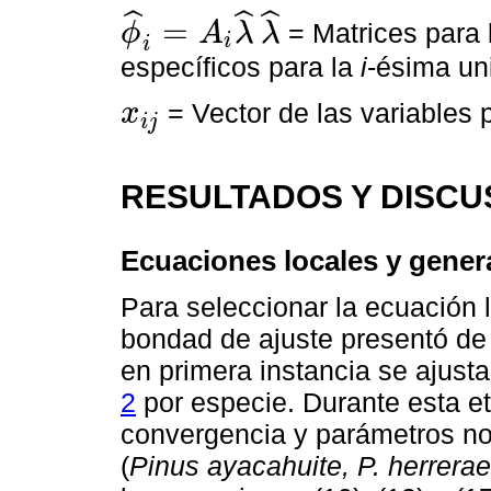
ˆ
ˆ
ˆ
=
= Matrices para l
ϕ
A
λ
λ
i
ϕ
^
i
=
A
i
λ
^
λ
^
i
específicos para la
i
-ésima un
= Vector de las variables 
x
i
j
x
i
j
RESULTADOS Y DISCU
Ecuaciones locales y gener
Para seleccionar la ecuación 
bondad de ajuste presentó de
en primera instancia se ajust
2
por especie. Durante esta et
convergencia y parámetros no 
(
Pinus ayacahuite, P. herrerae,