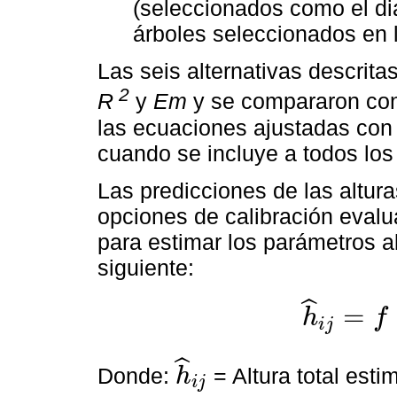
(seleccionados como el di
árboles seleccionados en 
Las seis alternativas descrit
2
R
y
Em
y se compararon con
las ecuaciones ajustadas con
cuando se incluye a todos los 
Las predicciones de las altura
opciones de calibración evalu
para estimar los parámetros al
siguiente:
ˆ
=
h
f
i
j
h
^
i
j
=
f
ϕ
^
i
,
x
i
j
ˆ
Donde:
= Altura total esti
h
i
j
h
^
i
j