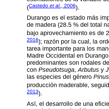
Castedo
et al
., 2006
(
).
Durango es el estado más imp
de madera (28.5 % del total na
bajo aprovechamiento es de 2
2016
); razón por la cual, la o
tarea importante para los mane
Madre Occidental en Durango,
predominantes son rodales d
con
Pseudotsuga
,
Arbutus
y
J
las especies del género
Pinus
producción maderable, seguid
2013
).
Así, el desarrollo de una efic