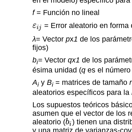
en el modelo) específico para
f
= Función no lineal
= Error aleatorio en forma
ε
i
j
ε
i
j
λ
= Vector
p
x
1
de los parámetro
fijos)
b
=
Vector
qx1
de los parámetr
i
ésima unidad (
q
es el número 
A
y
B
= matrices de tamaño
r
i
i
aleatorios específicos para la
Los supuestos teóricos básico
asumen que el vector de los r
aleatorio (
) tienen una distr
b
i
b
i
y una matriz de varianzas-cov