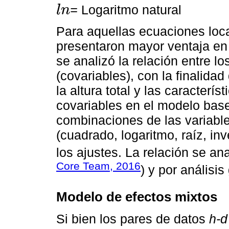
=
Logaritmo natural
l
n
l
n
Para aquellas ecuaciones lo
presentaron mayor ventaja en 
se analizó la relación entre lo
(covariables), con la finalidad
la altura total y las caracterís
covariables en el modelo base
combinaciones de las variable
(cuadrado, logaritmo, raíz, inv
los ajustes. La relación se ana
Core Team, 2016
) y por análisis
Modelo de efectos mixtos
Si bien los pares de datos
h-d