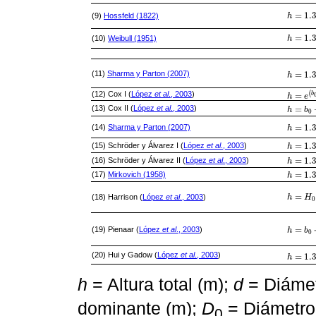
=
1.
(9)
Hossfeld (1822)
h
h
=
1.3
+
d
=
1.
(10)
Weibull (1951)
h
h
=
1.3
+
b
=
1.
(11)
Sharma y Parton (2007)
h
h
=
1.3
+
b
(
(12) Cox I (
López
et al
., 2003
)
=
b
h
h
=
e
b
0
e
+
=
(13) Cox II (
López
et al
., 2003
)
h
h
=
b
0
+
b
b
0
=
1.
(14)
Sharma y Parton (2007)
h
h
=
1.3
+
b
=
1.
(15) Schröder y Álvarez I (
López
et al
., 2003
)
h
h
=
1.3
+
b
=
1.
(16) Schröder y Álvarez II (
López
et al
., 2003
)
h
h
=
1.3
+
b
=
1.
(17)
Mirkovich (1958)
h
h
=
1.3
+
b
=
(18) Harrison (
López
et al
., 2003
)
h
h
=
H
0
H
⋅
1
0
=
(19) Pienaar (
López
et al
., 2003
)
h
h
=
b
0
⋅
b
H
0
(20) Hui y Gadow (
López
et al
., 2003
)
=
1.
h
h
=
1.3
+
b
h
= Altura total (m);
d
= Diámet
dominante (m);
D
= Diámetro
0