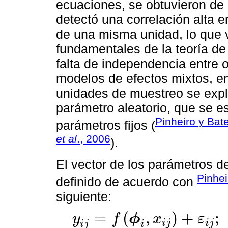
ecuaciones, se obtuvieron de
detectó una correlación alta 
de una misma unidad, lo que 
fundamentales de la teoría de
falta de independencia entre o
modelos de efectos mixtos, en 
unidades de muestreo se expl
parámetro aleatorio, que se e
Pinheiro y Bat
parámetros fijos (
et al
., 2006
).
El vector de los parámetros d
Pinhei
definido de acuerdo con
siguiente:
=
(
,
)
+
;
y
f
ϕ
x
ε
i
j
i
j
y
i
j
=
f
ϕ
i
,
x
i
j
+
ε
i
j
;
ϕ
i
=
A
i
λ
+
B
i
b
i
i
i
j