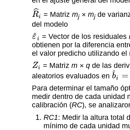
ˆ
= Matriz
m
× m
de varianz
R
j
j
i
R
^
i
del modelo
ˆ
= Vector de los residuales
ε
i
ε
^
i
obtienen por la diferencia ent
el valor predicho utilizando e
= Matriz
m × q
de las deri
Z
i
Z
i
ˆ
=
aleatorios evaluados en
b
i
b
^
i
=
0
Para determinar el tamaño óp
medir dentro de cada unidad m
calibración (
RC
), se analizaro
RC1
: Medir la altura total
mínimo de cada unidad mu