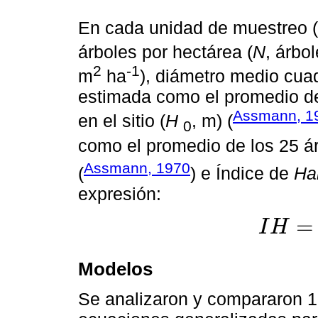
En cada unidad de muestreo (s
árboles por hectárea (
N
, árbo
2
-1
m
ha
), diámetro medio cuad
estimada como el promedio de
Assmann, 1
en el sitio (
H
, m) (
0
como el promedio de los 25 á
Assmann, 1970
(
) e Índice de
Ha
expresión:
=
I
H
I
H
=
10000
N
(
Modelos
Se analizaron y compararon 1