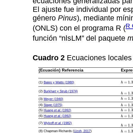
ecuaciones generalizadas para
El ajuste fue individual por es
género
Pinus
), mediante míni
R 
(ONLS) con el programa R (
función “nlsLM” del paquete
m
Cuadro 2
Ecuaciones locales
(Ecuación) Referencia
Expre
=
1.
(1)
Bates y Watts (1980)
h
h
=
1.3
+
b
(2)
Burkhart y Strub (1974)
=
1.
h
h
=
1.3
+
b
=
1.
(3)
Meyer (1940)
h
h
=
1.3
+
b
=
1.
(4)
Stage (1975)
h
h
=
1.3
+
b
=
1.
(5)
Huang
et al
. (1992)
h
h
=
1.3
+
b
=
1.
(6)
Huang
et al
. (1992)
h
h
=
1.3
+
b
(7)
Wykoff
et al
. (1982)
=
1.
h
h
=
1.3
+
e
=
1.
(8) Chapman-Richards (
Uzoh, 2017
)
h
h
=
1.3
+
b