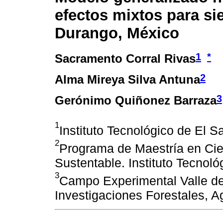
efectos mixtos para si
Durango, México
1
*
Sacramento Corral Rivas
2
Alma Mireya Silva Antuna
3
Gerónimo Quiñonez Barraza
1
Instituto Tecnológico de El S
2
Programa de Maestría en Cien
Sustentable. Instituto Tecnoló
3
Campo Experimental Valle del
Investigaciones Forestales, A