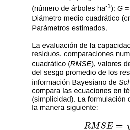
-1
(número de árboles ha
);
G
= 
Diámetro medio cuadrático (c
Parámetros estimados.
La evaluación de la capacidad
residuos, comparaciones numér
cuadrático (
RMSE
), valores d
del sesgo promedio de los res
información Bayesiano de
Sc
compara las ecuaciones en té
(simplicidad). La formulación
la manera siguiente:
=
R
M
S
E
R
M
S
E
=
∑
i
=
1
i
=
n
y
i
-
y
^
i
2
n
-
k