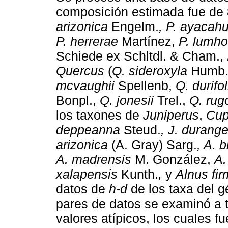
composición estimada fue de
arizonica
Engelm.
, P. ayacahu
P. herrerae
Martínez,
P. lumhol
Schiede ex Schltdl. & Cham.,
Quercus
(
Q. sideroxyla
Humb. 
mcvaughii
Spellenb,
Q. durifol
Bonpl.,
Q. jonesii
Trel.,
Q. rug
los taxones de
Juniperus
,
Cup
deppeanna
Steud.
, J. durang
arizonica
(A. Gray) Sarg.
, A. b
A. madrensis
M. González,
A.
xalapensis
Kunth.
,
y
Alnus fir
datos de
h-d
de los taxa del 
pares de datos se examinó a t
valores atípicos, los cuales f