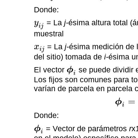
Donde:
= La
j
-ésima altura total 
y
y
i
j
i
j
muestral
= La
j
-ésima medición de l
x
i
j
x
i
j
del sitio) tomada de
i
-ésima u
El vector
se puede dividir 
ϕ
ϕ
i
i
Los fijos son comunes para tod
varían de parcela en parcela c
=
ϕ
ϕ
i
=
A
i
λ
+
B
i
b
i
i
Donde:
= Vector de parámetros
r
x
ϕ
ϕ
i
i