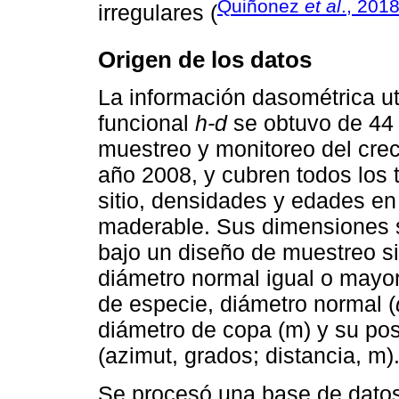
Quiñonez
et al
., 201
irregulares (
Origen de los datos
La información dasométrica uti
funcional
h-d
se obtuvo de 44 
muestreo y monitoreo del crec
año 2008, y cubren todos los 
sitio, densidades y edades en
maderable. Sus dimensiones s
bajo un diseño de muestreo si
diámetro normal igual o mayor
de especie, diámetro normal (
diámetro de copa (m) y su posi
(azimut, grados; distancia, m)
Se procesó una base de datos