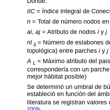
Donde:
IIC
= Índice Integral de Conec
n
= Total de número nodos en 
ai
,
aj
= Atributo de nodos
i
y
j
nl
= Número de eslabones de 
ij
topológica) entre parches
i
y
j
A
= Máximo atributo del paisa
L
correspondería con un parche 
mejor hábitat posible)
Se determinó un umbral de bú
estableció en función del ámbi
literatura se registran valores
2009