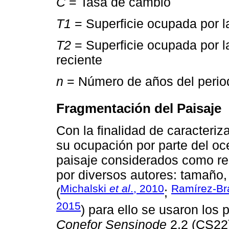
C
= Tasa de cambio
T1
= Superficie ocupada por 
T2
= Superficie ocupada por 
reciente
n
= Número de años del period
Fragmentación del Paisaje
Con la finalidad de caracterizar
su ocupación por parte del oc
paisaje considerados como rel
por diversos autores: tamaño
Michalski
et al
., 2010
Ramírez-B
(
;
2015
) para ello se usaron los
Conefor Sensinode
2.2 (CS22