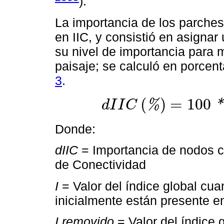
).
La importancia de los parches
en IIC, y consistió en asignar
su nivel de importancia para 
paisaje; se calculó en porcen
3
.
(
)
=
100
%
*
d
I
I
C
d
I
I
C
%
=
100
*
I
-
I
r
e
m
o
v
i
d
o
I
Donde:
dIIC
= Importancia de nodos ca
de Conectividad
I
= Valor del índice global cu
inicialmente están presente en
I removido
= Valor del índice 