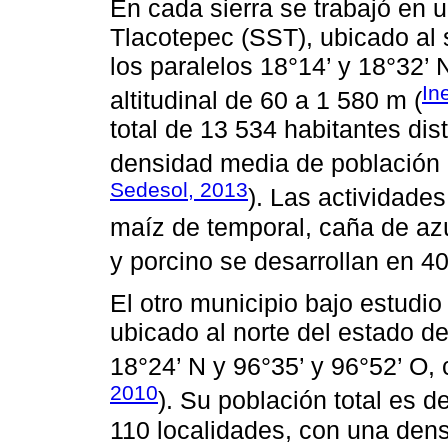
En cada sierra se trabajó en 
Tlacotepec (SST), ubicado al 
los paralelos 18°14’ y 18°32’ 
In
altitudinal de 60 a 1 580 m (
total de 13 534 habitantes dis
densidad media de población 
Sedesol, 2013
). Las actividade
maíz de temporal, caña de azú
y porcino se desarrollan en 40 
El otro municipio bajo estudi
ubicado al norte del estado de
18°24’ N y 96°35’ y 96°52’ O, 
2010
). Su población total es d
110 localidades, con una den