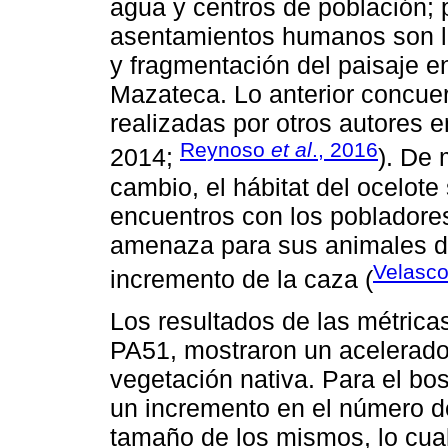
agua y centros de población; p
asentamientos humanos son la
y fragmentación del paisaje en
Mazateca. Lo anterior concuer
realizadas por otros autores e
Reynoso
et al
., 2016
2014;
). De
cambio, el hábitat del ocelote
encuentros con los pobladore
amenaza para sus animales do
Velasc
incremento de la caza (
Los resultados de las métrica
PA51, mostraron un acelerado
vegetación nativa. Para el b
un incremento en el número de
tamaño de los mismos, lo cua