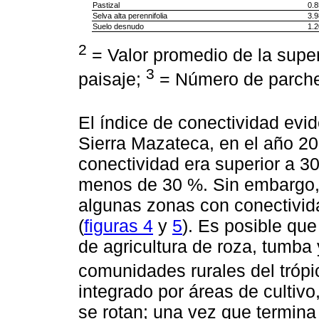
Pastizal
0.8
Selva alta perennifolia
3.9
Suelo desnudo
1.2
2
= Valor promedio de la super
3
paisaje;
= Número de parche
El índice de conectividad evi
Sierra Mazateca, en el año 20
conectividad era superior a 3
menos de 30 %. Sin embargo, 
algunas zonas con conectivi
(
figuras 4
y
5
). Es posible qu
de agricultura de roza, tumba 
comunidades rurales del trópi
integrado por áreas de cultiv
se rotan; una vez que termina