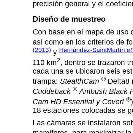
precisión general y el coefici
Diseño de muestreo
Con base en el mapa de uso d
así como en los criterios de 
(2013)
Hernández-SaintMartín
et
y
2
110 km
, dentro se trazaron 
cada una se ubicaron seis es
®
trampa:
StealthCam
Delta8
®
Cuddeback
Ambush Black F
®
Cam HD Essential y Covert
18 estaciones colocadas se ge
Las cámaras se instalaron sob
mamíferos, para maximizar la 