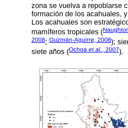
zona se vuelva a repoblarse c
formación de los acahuales, 
Los acahuales son estratégico
Naughto
mamíferos tropicales (
2008
Guzmán-Aguirre, 2008
;
); s
Ochoa
et al
., 2007
siete años (
).