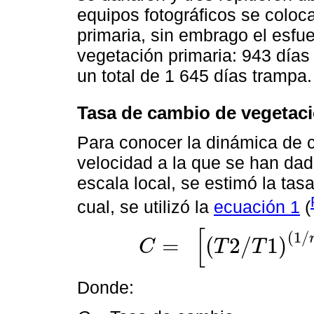
equipos fotográficos se coloc
primaria, sin embrago el esfu
vegetación primaria: 943 días
un total de 1 645 días trampa.
Tasa de cambio de vegetaci
Para conocer la dinámica de c
velocidad a la que se han da
escala local, se estimó la tas
cual, se utilizó la
ecuación 1
(
[
(
1
/
=
(
2
/
1
)
C
T
T
C
=
T
2
/
T
1
(
1
/
n
)
-
1
*
100
Donde: