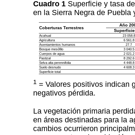
Cuadro 1
Superficie y tasa d
en la Sierra Negra de Puebla
Año 20
Coberturas Terrestres
Superficie
Acahual
23 058.
Agricultura
6 561.8
Asentamientos humanos
27.7
Bosque mesófilo
3 040.5
Cuerpos de agua
2 021.2
Pastizal
8 292.6
Selva alta perennifolia
4 448.8
Suelo desnudo
4 608.3
Superficie total
1
= Valores positivos indican 
negativos pérdida.
La vegetación primaria perdid
en áreas destinadas para la ag
cambios ocurrieron principal