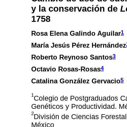
y la conservación de
L
1758
1
Rosa Elena Galindo Aguilar
María Jesús Pérez Hernández
3
Roberto Reynoso Santos
4
Octavio Rosas-Rosas
5
Catalina González Gervacio
1
Colegio de Postgraduados C
Genéticos y Productividad. M
2
División de Ciencias Forest
México