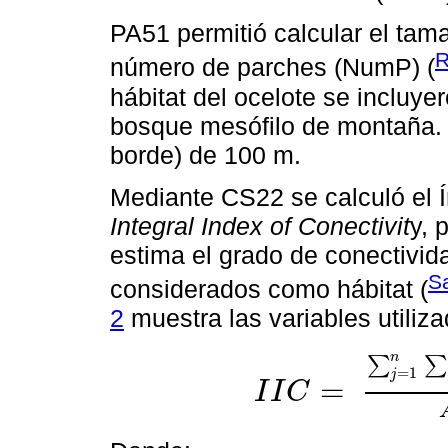
PA51 permitió calcular el ta
número de parches (NumP) (
hábitat del ocelote se incluyer
bosque mesófilo de montaña. 
borde) de 100 m.
Mediante CS22 se calculó el Ín
Integral Index of Conectivit
y, 
estima el grado de conectivida
S
considerados como hábitat (
2
muestra las variables utiliza
n
∑
=
1
j
=
I
I
C
I
I
C
=
∑
j
=
1
n
∑
j
=
1
n
a
i
*
a
j
1
+
n
l
i
j
A
L
2