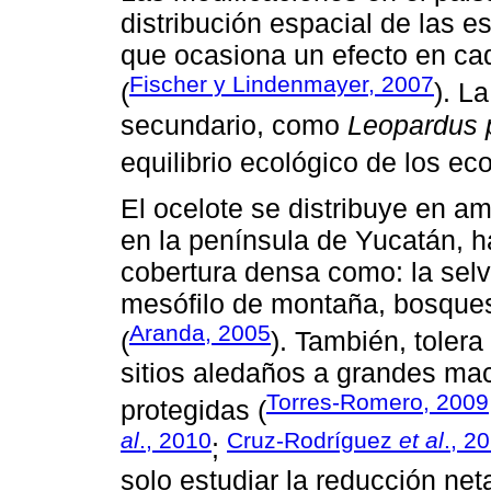
distribución espacial de las e
que ocasiona un efecto en ca
Fischer y Lindenmayer, 2007
(
). L
secundario, como
Leopardus p
equilibrio ecológico de los ec
El ocelote se distribuye en a
en la península de Yucatán, h
cobertura densa como: la selva
mesófilo de montaña, bosques 
Aranda, 2005
(
). También, toler
sitios aledaños a grandes ma
Torres-Romero, 2009
protegidas (
al
., 2010
Cruz-Rodríguez
et al
., 2
;
solo estudiar la reducción neta