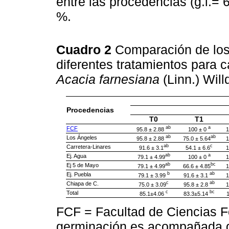
entre las procedencias (g.l.= 
%.
Cuadro 2
Comparación de los
diferentes tratamientos para 
Acacia farnesiana
(Linn.) Will
Procedencias
T0
T1
ab
a
FCF
95.8 ± 2.88
100 ± 0
1
ab
ab
Los Ángeles
95.8 ± 2.88
75.0 ± 5.64
1
ab
c
Carretera-Linares
91.6 ± 3.1
54.1 ± 6.6
1
ab
a
Ej. Agua
79.1 ± 4.99
100 ± 0
1
ab
bc
Ej 5 de Mayo
79.1 ± 4.99
66.6 ± 4.85
1
b
ab
Ej. Puebla
79.1 ± 3.99
91.6 ± 3.1
1
c
ab
Chiapa de C.
75.0 ± 3.09
95.8 ± 2.8
1
c
bc
Total
85.1±4.06
83.3±5.14
FCF = Facultad de Ciencias F
germinación es acompañada de