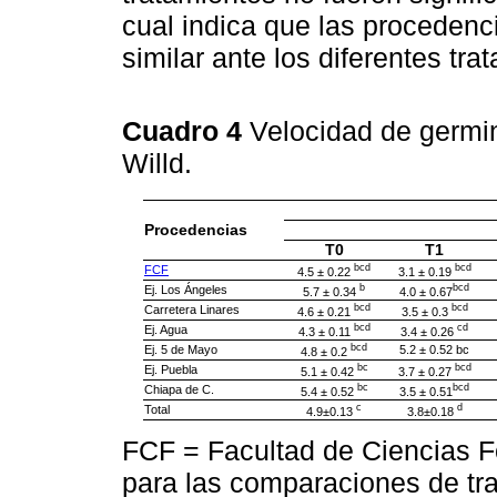
cual indica que las proceden
similar ante los diferentes tra
Cuadro 4
Velocidad de germi
Willd.
Procedencias
T0
T1
bcd
bcd
FCF
4.5 ± 0.22
3.1 ± 0.19
b
bcd
Ej. Los Ángeles
5.7 ± 0.34
4.0 ± 0.67
bcd
bcd
Carretera Linares
4.6 ± 0.21
3.5 ± 0.3
bcd
cd
Ej. Agua
4.3 ± 0.11
3.4 ± 0.26
bcd
Ej. 5 de Mayo
5.2 ± 0.52 bc
4.8 ± 0.2
bc
bcd
Ej. Puebla
5.1 ± 0.42
3.7 ± 0.27
bc
bcd
Chiapa de C.
5.4 ± 0.52
3.5 ± 0.51
c
d
Total
4.9±0.13
3.8±0.18
FCF = Facultad de Ciencias Fo
para las comparaciones de tr