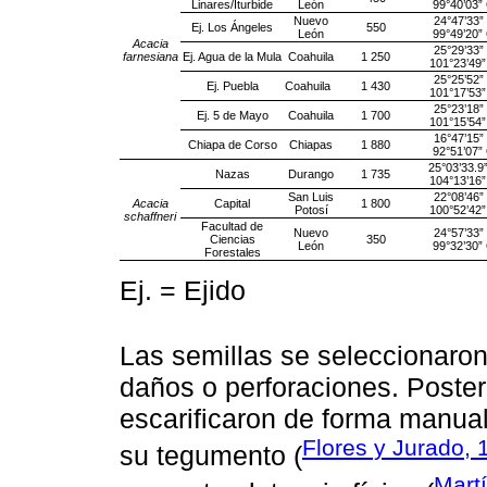
Linares/Iturbide
León
99°40’03”
Nuevo
24°47’33”
Ej. Los Ángeles
550
León
99°49’20”
Acacia
25°29’33”
farnesiana
Ej. Agua de la Mula
Coahuila
1 250
101°23’49
25°25’52”
Ej. Puebla
Coahuila
1 430
101°17’53
25°23’18”
Ej. 5 de Mayo
Coahuila
1 700
101°15’54
16°47’15”
Chiapa de Corso
Chiapas
1 880
92°51’07”
25°03’33.9
Nazas
Durango
1 735
104°13’16
San Luis
22°08’46”
Acacia
Capital
1 800
Potosí
100°52’42
schaffneri
Facultad de
Nuevo
24°57’33”
Ciencias
350
León
99°32’30”
Forestales
Ej. = Ejido
Las semillas se seleccionaro
daños o perforaciones. Poster
escarificaron de forma manual
Flores y Jurado, 
su tegumento (
Martí