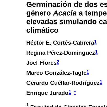
Germinación de dos es
género
Acacia
a tempe
elevadas simulando c
climático
1
Héctor E. Cortés-Cabrera
1
Regina Pérez-Domínguez
2
Joel Flores
1
Marco González-Tagle
1
Gerardo Cuéllar-Rodríguez
1
*
Enrique Jurado
1