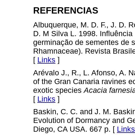
REFERENCIAS
Albuquerque, M. D. F., J. D. R
D. M Silva L. 1998. Influência
germinação de sementes de sa
Rhamnaceae). Revista Brasile
[
Links
]
Arévalo J., R., L. Afonso, A. 
of the Gran Canaria ravines e
exotic species
Acacia farnesi
[
Links
]
Baskin, C. C. and J. M. Bask
Evolution of Dormancy and G
Diego, CA USA. 667 p. [
Links