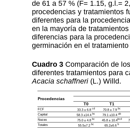
de 61 a 57 % (F= 1.15, g.l.= 2
procedencias y tratamientos fu
diferentes para la procedenci
en la mayoría de tratamientos 
diferencias para la procedenc
germinación en el tratamiento 
Cuadro 3
Comparación de los
diferentes tratamientos para 
Acacia schaffneri
(L.) Willd.
Procedencias
T0
T1
cd
bc
FCF
33.3 ± 6.8
70.8 ± 7.9
bc
ab
Capital
58.3 ±14.4
79.1 ±10.4
bc
bcd
Nazas
75.0 ± 4.8
45.8 ± 10.4
7
bc
b
Totales
55.5±7.2
65.2±6.6