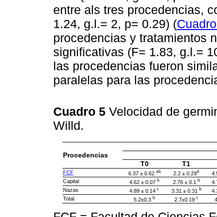
entre als tres procedencias, c
1.24, g.l.= 2, p= 0.29) (
Cuadro
procedencias y tratamientos n
significativas (F= 1.83, g.l.= 
las procedencias fueron simila
paralelas para las procedenci
Cuadro 5
Velocidad de germi
Willd.
Procedencias
T0
T1
ab
d
FCF
6.37 ± 0.62
2.2 ± 0.29
4.
b
b
Capital
4.62 ± 0.07
2.76 ± 0.1
4.
c
b
Nazas
4.89 ± 0.14
3.31 ± 0.31
4.
b
c
Total
5.2±0.3
2.7±0.19
FCF = Facultad de Ciencias Fo