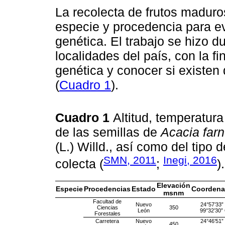
La recolecta de frutos maduro
especie y procedencia para ev
genética. El trabajo se hizo d
localidades del país, con la fi
genética y conocer si existen 
(
Cuadro 1
).
Cuadro 1
Altitud, temperatura
de las semillas de
Acacia far
(L.) Willd., así como del tipo 
SMN, 2011
Inegi, 2016
colecta (
;
)
Elevación
Especie
Procedencias
Estado
Coordena
msnm
Facultad de
Nuevo
24°57’33”
Ciencias
350
León
99°32’30”
Forestales
Carretera
Nuevo
24°46’51”
450