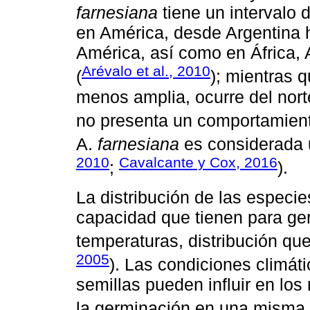
farnesiana
tiene un intervalo d
en América, desde Argentina h
América, así como en África, 
Arévalo et al., 2010
(
); mientras 
menos amplia, ocurre del nort
no presenta un comportamient
A.
farnesiana
es considerada 
2010
Cavalcante y Cox, 2016
;
).
La distribución de las especi
capacidad que tienen para ge
temperaturas, distribución que
2005
). Las condiciones climát
semillas pueden influir en lo
la germinación en una misma 