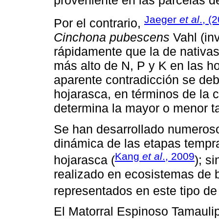
Jaeger
et al
., (
Por el contrario,
Cinchona pubescens
Vahl (in
rápidamente que la de nativas
más alto de N, P y K en las h
aparente contradicción se deb
hojarasca, en términos de la 
determina la mayor o menor t
Se han desarrollado numeroso
dinámica de las etapas tempr
Kang
et al
., 2009
hojarasca (
); s
realizado en ecosistemas de b
representados en este tipo de
El Matorral Espinoso Tamauli