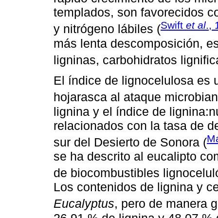
templados, son favorecidos c
Swift
et al
.,
y nitrógeno lábiles (
más lenta descomposición, es
ligninas, carbohidratos lignifi
El índice de lignocelulosa es 
hojarasca al ataque microbian
lignina y el índice de lignina
relacionados con la tasa de d
Ma
sur del Desierto de Sonora (
se ha descrito al eucalipto co
de biocombustibles lignocelul
Los contenidos de lignina y ce
Eucalyptus
, pero de manera 
26.91 % de lignina y 48.07 % 