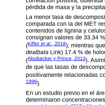
correlación positiva, obtenida 
pérdida de masa y la precipita
La menor tasa de descompos
comparada con la del MET re
contenidos de lignina y celul
consignan valores de 33.34 % 
Kiffer
et al
., 2018
(
); mientras qu
dealbata
Link) 17.4 % de holo
Abubacker y Prince, 2013
(
). Asim
de que las tasas de descompo
positivamente relacionadas co
1996
).
En un estudio previo en el ár
determinaron concentraciones