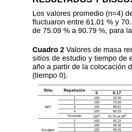
Los valores promedio (n=4) d
fluctuaron entre 61.01 % y 70
de 75.09 % a 90.79 %, para la
Cuadro 2
Valores de masa re
sitios de estudio y tiempo de
año a partir de la colocación
(tiempo 0).
Sitio
Repetición
0
0.17
1
100
63.58
2
100
70.60
3
100
88.81
MET
4
100
60.15
a
b
Promedio
100
70.78 ±6.39
1
100
92.22
2
100
86.30
3
100
99.26
Eucalipto