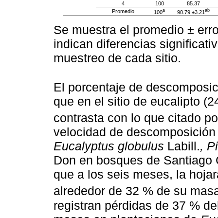
4
100
85.37
a
ab
Promedio
100
90.79 ±3.21
Se muestra el promedio ± error
indican diferencias significativ
muestreo de cada sitio.
El porcentaje de descomposic
que en el sitio de eucalipto (2
contrasta con lo que citado p
velocidad de descomposición
Eucalyptus globulus
Labill.
, P
Don en bosques de Santiago C
que a los seis meses, la hoja
alrededor de 32 % de su mas
registran pérdidas de 37 % del