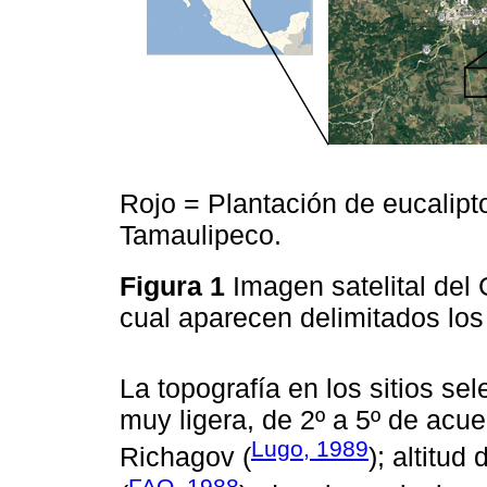
Rojo = Plantación de eucalipt
Tamaulipeco.
Figura 1
Imagen satelital del
cual aparecen delimitados los 
La topografía en los sitios s
muy ligera, de 2º a 5º de acue
Lugo, 1989
Richagov (
); altitud
FAO, 1988