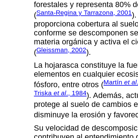
forestales y representa 80% de
Santa-Regina y Tarrazona, 2001
(
)
proporciona cobertura al suel
conforme se descomponen se c
materia orgánica y activa el 
Gleissman, 2002
(
).
La hojarasca constituye la fue
elementos en cualquier ecosi
Martín
et al
fósforo, entre otros (
Triska
et al
., 1984
). Además, act
protege al suelo de cambios 
disminuye la erosión y favorece
Su velocidad de descomposició
contribuyen al entendimiento d