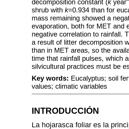
decomposition constant (
k
year
shrub with
k
=0.934 than for euca
mass remaining showed a negati
evaporation, both for MET and 
negative correlation to rainfall. 
a result of litter decomposition
than in MET areas, so the availab
time that rainfall pulses, which 
silvicultural practices must be e
Key words:
Eucalyptus; soil fe
values; climatic variables
INTRODUCCIÓN
La hojarasca foliar es la princ