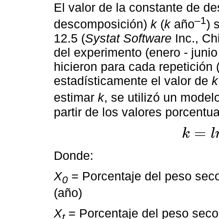
El valor de la constante de d
‒1
descomposición)
k
(
k
año
) 
12.5 (
Systat Software
Inc., Ch
del experimento (enero - juni
hicieron para cada repetición 
estadísticamente el valor de
k
estimar
k
, se utilizó un model
partir de los valores porcent
=
k
l
k
=
ln
X
t
/
X
0
/
t
Donde:
X
= Porcentaje del peso seco 
0
(año)
X
= Porcentaje del peso seco
t