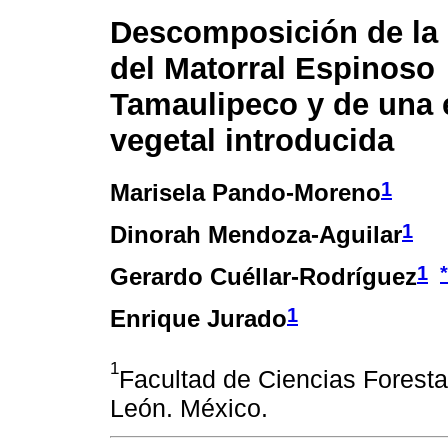
Descomposición de la 
del Matorral Espinoso
Tamaulipeco y de una 
vegetal introducida
1
Marisela Pando-Moreno
1
Dinorah Mendoza-Aguilar
1
*
Gerardo Cuéllar-Rodríguez
1
Enrique Jurado
1
Facultad de Ciencias Forest
León. México.