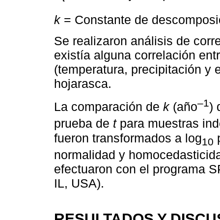
k
= Constante de descomposi
Se realizaron análisis de corr
existía alguna correlación entr
(temperatura, precipitación y
hojarasca.
‒1
La comparación de
k
(año
)
prueba de
t
para muestras ind
fueron transformados a log
p
10
normalidad y homocedasticidad
efectuaron con el programa S
IL, USA).
RESULTADOS Y DISCU