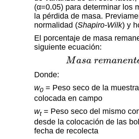
(α=0.05) para determinar los 
la pérdida de masa. Previame
normalidad (
Shapiro-Wilk
) y 
El porcentaje de masa remanen
siguiente ecuación:
M
a
s
a
r
e
m
a
n
e
n
t
M
a
s
a
r
e
m
a
n
e
n
t
e
(
%
)
=
W
t
/
W
0
×
100
Donde:
w
= Peso seco de la muestra 
0
colocada en campo
w
= Peso seco del mismo cont
t
desde la colocación de las b
fecha de recolecta