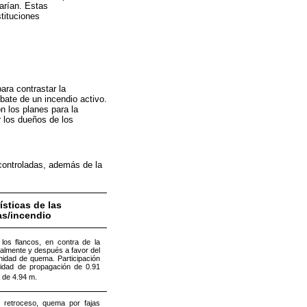
zarían. Estas
tituciones
ara contrastar la
bate de un incendio activo.
n los planes para la
r los dueños de los
controladas, además de la
ísticas de las
s/incendio
los flancos, en contra de la
cialmente y después a favor del
unidad de quema. Participación
idad de propagación de 0.91
a de 4.94 m.
 retroceso, quema por fajas