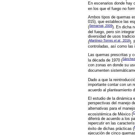
En escenarios donde hay c
en los que el fuego no for
Ambos tipos de quemas e
015), que establece las es
Semarnat, 2009
(
). En dicha 
del fuego, pero sin integra
diversidad de usos tradici
Martínez-Torres
et al
., 2016
(
).
controladas, así como las i
Las quemas prescritas y c
Sánchez
la década de 1970 (
con zonas en donde su uso
documenten sistemáticament
Dado a que la reintroducció
importante contar con un r
acuerdo al planteamiento d
El estudio de la dinámica 
perspectivas del manejo de
alternativas para el manej
C
ecosistémica de México (
diferirá de acuerdo a los p
repercutir en las caracter
éxito de dichas prácticas (
ejecución de cinco quemas 