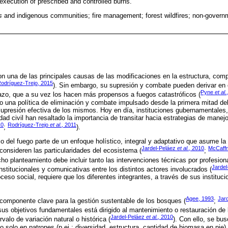
e execution of prescribed and controlled burns.
s
and indigenous communities; fire management; forest wildfires; non-governm
on una de las principales causas de las modificaciones en la estructura, comp
odríguez-Trejo, 2015
). Sin embargo, su supresión y combate pueden derivar en
Pyne
et al
.
azo, que a su vez los hacen más propensos a fuegos catastróficos (
una política de eliminación y combate impulsado desde la primera mitad del
supresión efectiva de los mismos. Hoy en día, instituciones gubernamentale
ad civil han resaltado la importancia de transitar hacia estrategias de manejo 
10
Rodríguez-Trejo
et al
., 2011
;
).
 del fuego parte de un enfoque holístico, integral y adaptativo que asume la 
Jardel-Peláez
et al
., 2010
McCaff
 consideren las particularidades del ecosistema (
;
cho planteamiento debe incluir tanto las intervenciones técnicas por profesion
Jarde
nstitucionales y comunicativas entre los distintos actores involucrados (
so social, requiere que los diferentes integrantes, a través de sus instituci
Agee, 1993
Jar
componente clave para la gestión sustentable de los bosques (
;
sus objetivos fundamentales está dirigido al mantenimiento o restauración de
Jardel-Peláez
et al
., 2010
valo de variación natural o histórica (
). Con ello, se bu
 solo en patrones (p.ej.: diversidad, estructura, cantidad de biomasa en pie)