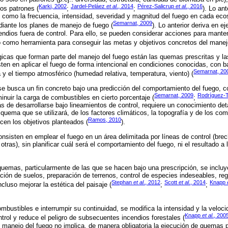
Karki, 2002
Jardel-Peláez
et al
., 2014
Pérez-Salicrup
et al
., 2016
os patrones (
;
;
). Lo an
sí como la frecuencia, intensidad, severidad y magnitud del fuego en cada ec
Semarnat, 2009
iante los planes de manejo de fuego (
). Lo anterior deriva en e
cendios fuera de control. Para ello, se pueden considerar acciones para manten
lo como herramienta para conseguir las metas y objetivos concretos del manej
gicas que forman parte del manejo del fuego están las quemas prescritas y la
ten en aplicar el fuego de forma intencional en condiciones conocidas, con b
Semarnat, 20
 y el tiempo atmosférico (humedad relativa, temperatura, viento) (
se busca un fin concreto bajo una predicción del comportamiento del fuego, 
Semarnat, 2009
Rodríguez-T
inuir la carga de combustibles en cierto porcentaje (
;
 de desarrollarse bajo lineamientos de control, requiere un conocimiento det
quema que se utilizará, de los factores climáticos, la topografía y de los comb
Ramos, 2010
en los objetivos planteados (
).
sisten en emplear el fuego en un área delimitada por líneas de control (brec
tras), sin planificar cuál será el comportamiento del fuego, ni el resultado a 
 quemas, particularmente de las que se hacen bajo una prescripción, se inclu
ión de suelos, preparación de terrenos, control de especies indeseables, re
Stephan
et al
., 2012
Scott
et al
., 2014
Knapp
cluso mejorar la estética del paisaje (
;
;
ombustibles e interrumpir su continuidad, se modifica la intensidad y la veloc
Knapp
et al
., 200
ontrol y reduce el peligro de subsecuentes incendios forestales (
 manejo del fuego no implica, de manera obligatoria la ejecución de quemas p