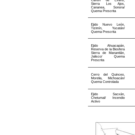
Cañón de Evans,
Sierra Los Ajos,
Cananea, Sonora/
Quema Prescrita
Ejido Nuevo León,
Tizimín, Yucatán/
Quema Prescrita
Ejido Ahuacapán,
Reserva de la Biosfera
Sierra de Manantlán,
Jalisco/ Quema
Prescrita
Cerro del Quinceo,
Morelia, Michoacán/
Quema Controlada
Ejido Sacxán,
Chetumal/ Incendio
Activo