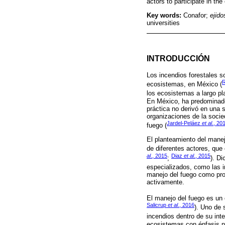
actors to participate in th
Key words:
Conafor;
ejido
universities
INTRODUCCIÓN
Los incendios forestales s
R
ecosistemas, en México (
los ecosistemas a largo pl
En México, ha predominado 
práctica no derivó en una 
organizaciones de la socied
Jardel-Peláez
et al
., 20
fuego (
El planteamiento del manejo
de diferentes actores, que
al
., 2015
Diaz
et al
., 2015
;
). Di
especializados, como las i
manejo del fuego como proce
activamente.
El manejo del fuego es un 
Salicrup
et al
., 2016
). Uno de 
incendios dentro de su inter
ecosistemas con énfasis no