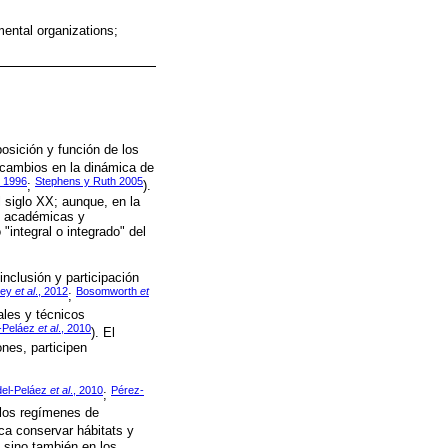
ental organizations;
osición y función de los
 cambios en la dinámica de
, 1996
Stephens y Ruth 2005
;
).
 siglo XX; aunque, en la
s, académicas y
"integral o integrado" del
inclusión y participación
rey
et al
., 2012
Bosomworth
et
;
ales y técnicos
l-Peláez
et al
., 2010
). El
ones, participen
del-Peláez
et al
., 2010
Pérez-
;
 los regímenes de
sca conservar hábitats y
, sino también en los