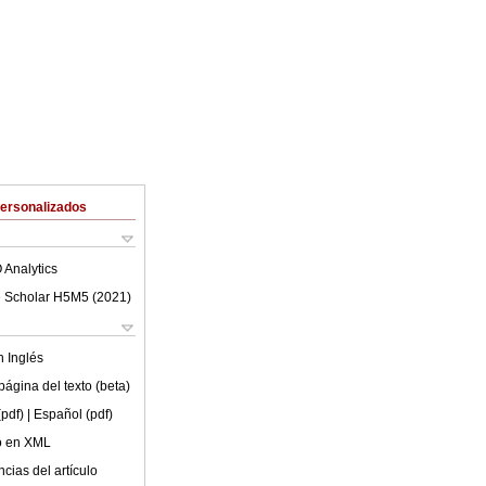
Personalizados
 Analytics
 Scholar H5M5 (
2021
)
en
Inglés
ágina del texto (beta)
(pdf)
| Español (pdf)
lo en XML
cias del artículo