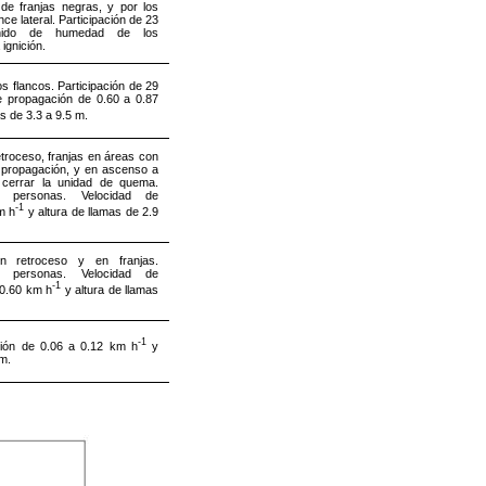
de franjas negras, y por los
ce lateral. Participación de 23
enido de humedad de los
 ignición.
s flancos. Participación de 29
e propagación de 0.60 a 0.87
s de 3.3 a 9.5 m.
troceso, franjas en áreas con
e propagación, y en ascenso a
 cerrar la unidad de quema.
0 personas. Velocidad de
-1
m h
y altura de llamas de 2.9
n retroceso y en franjas.
0 personas. Velocidad de
-1
 0.60 km h
y altura de llamas
-1
ción de 0.06 a 0.12 km h
y
 m.