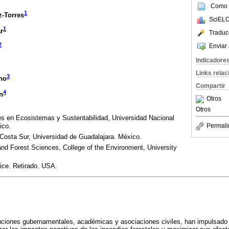
Como c
1
z-Torres
SciELO
1
r
Traduc
2
Enviar 
Indicadore
Links rela
3
no
Compartir
4
n
Otros
Otros
nes en Ecosistemas y Sustentabilidad, Universidad Nacional
ico.
Permali
a Costa Sur, Universidad de Guadalajara. México.
nd Forest Sciences, College of the Environment, University
ice. Retirado. USA.
tuciones gubernamentales, académicas y asociaciones civiles, han impulsado