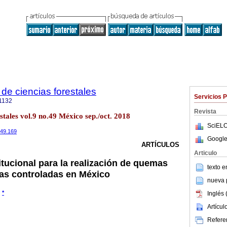
de ciencias forestales
Servicios 
1132
Revista
stales vol.9 no.49 México sep./oct. 2018
SciELO
i49.169
Google
ARTÍCULOS
Articulo
itucional para la realización de quemas
texto 
as controladas en México
nueva p
*
Inglés 
Artícu
Referen