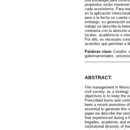
una estrategia para minimi
propósitos están mantener 
cada ecosistema. Para rea
en la aplicación intencion
pero a la fecha se cuenta 
embargo, su generación es 
trabajo se describe la hete
contrasta con la atención a
locales, académicos e int
Por ello, es necesario cons
acuerdos que permitan a di
Palabras clave:
Conafor; 
gubernamentales; universi
ABSTRACT:
Fire management in Mexico
civil society, as a strateg
objectives is to keep the o
Prescribed burns and contr
been a recent promotion of t
essential to generate this 
paper we describe the inst
that experienced during a f
brigades, academia, and org
institutional diversity of 