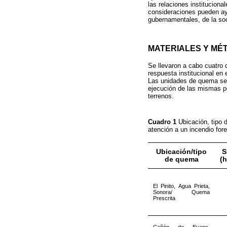
las relaciones institucion
consideraciones pueden ayu
gubernamentales, de la soc
MATERIALES Y MÉ
Se llevaron a cabo cuatro 
respuesta institucional en
Las unidades de quema se e
ejecución de las mismas po
terrenos.
Cuadro 1
Ubicación, tipo 
atención a un incendio for
Ubicación/tipo
S
de quema
(h
El Pinito, Agua Prieta,
Sonora/ Quema
Prescrita