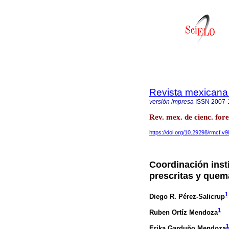
Revista mexicana 
versión impresa
ISSN
2007-
Rev. mex. de cienc. fore
https://doi.org/10.29298/rmcf.v9
Coordinación inst
prescritas y quem
1
Diego R. Pérez-Salicrup
1
Ruben Ortíz Mendoza
1
Erika Garduño Mendoza