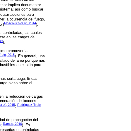
terior implica documentar
osistema; así como buscar
jecutar acciones para
er la ocurrencia del fuego,
Moscovich
et al
., 2014
o (
).
s controladas, las cuales
ase en las cargas de
09
).
como promover la
rejo, 2015
). En general, una
allado del área por quemar,
ustibles en el sitio para
has cortafuego, líneas
largo plazo sobre el
yen la reducción de cargas
generación de taxones
et al
., 2015
Rodríguez-Trejo,
;
idad de propagación del
5
Ramos, 2010
;
). Es
rescritas o controladas.