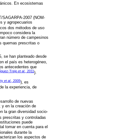
cánicos. En ecosistemas
NAT/SAGARPA-2007 (NOM-
es y agropecuarios
nicos dos métodos de uso
 Tampoco considera la
n gran número de campesinos
as quemas prescritas o
5, se han planteado desde
 en el país es heterogéneo,
cos antecedentes que
íguez-Trejo
et al
., 2011
).
sty
et al
., 2005
), es
de la experiencia, de
esarrollo de nuevas
 y en la creación de
n la gran diversidad socio-
s prescritas y controladas
instituciones puede
tal tomar en cuenta para el
ionales durante la
acterizan los aspectos de