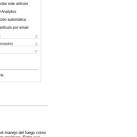
itar este artículo
 Analytics
ción automática
artículo por email
s
cionados
nk
 el manejo del fuego como