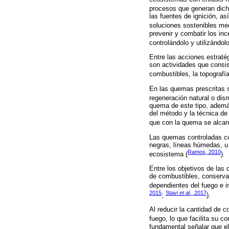
procesos que generan dich
las fuentes de ignición, a
soluciones sostenibles med
prevenir y combatir los in
controlándolo y utilizándo
Entre las acciones estraté
son actividades que consis
combustibles, la topografía
En las quemas prescritas 
regeneración natural o dism
quema de este tipo, además
del método y la técnica de 
que con la quema se alcanc
Las quemas controladas con
negras, líneas húmedas, u o
Ramos, 2010
ecosistema (
).
Entre los objetivos de las
de combustibles, conservac
dependientes del fuego e in
2015
Stavi
et al
., 2017
;
).
Al reducir la cantidad de c
fuego, lo que facilita su c
fundamental señalar que el