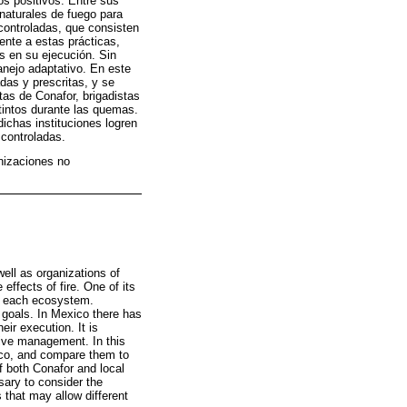
os positivos. Entre sus
 naturales de fuego para
controladas, que consisten
ente a estas prácticas,
as en su ejecución. Sin
anejo adaptativo. En este
das y prescritas, y se
stas de Conafor, brigadistas
tintos durante las quemas.
dichas instituciones logren
 controladas.
nizaciones no
ll as organizations of
effects of fire. One of its
for each ecosystem.
 goals. In Mexico there has
eir execution. It is
ptive management. In this
xico, and compare them to
of both Conafor and local
ssary to consider the
s that may allow different