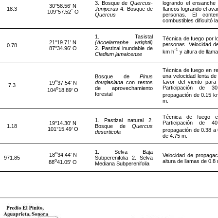
3. Bosque de
Quercus-
logrando el ensanche 
30°58.56’ N
18.3
Juniperus
4. Bosque de
flancos logrando el avan
109°57.52´ O
Quercus
personas. El cont
combustibles dificultó la
1. Tasistal
Técnica de fuego por lo
21°19.71’ N
(Acoelarraphe wrightii)
personas. Velocidad d
0.78
87°34.96’ O
2. Pastizal inundable de
-1
km h
y altura de llama
Cladium jamaicense
Técnica de fuego en re
una velocidad lenta d
Bosque de
Pinus
o
favor del viento para
douglasiana
con restos
19
37.54' N
7.3
Participación de 3
de aprovechamiento
o
104
18.89' O
forestal
propagación de 0.15 k
m.
Técnica de fuego e
1. Pastizal natural 2.
Participación de 4
19°14.30’ N
1.18
Bosque de
Quercus
101°15.49’ O
propagación de 0.38 a
deserticola
de 4.75 m.
1. Selva Baja
o
18
34.44' N
Velocidad de propaga
971.85
Subperenifolia 2. Selva
o
altura de llamas de 0.8
88
41.05' O
Mediana Subperenifolia