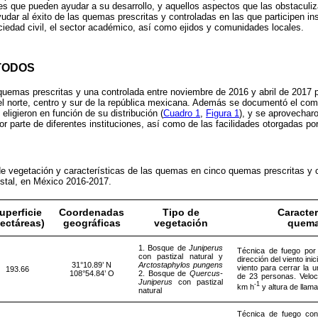
ales que pueden ayudar a su desarrollo, y aquellos aspectos que las obstaculi
dar al éxito de las quemas prescritas y controladas en las que participen ins
iedad civil, el sector académico, así como ejidos y comunidades locales.
TODOS
quemas prescritas y una controlada entre noviembre de 2016 y abril de 2017 p
 el norte, centro y sur de la república mexicana. Además se documentó el com
ligieron en función de su distribución (
Cuadro 1
,
Figura 1
), y se aprovecharo
r parte de diferentes instituciones, así como de las facilidades otorgadas po
de vegetación y características de las quemas en cinco quemas prescritas y 
estal, en México 2016-2017.
uperficie
Coordenadas
Tipo de
Caracter
ectáreas)
geográficas
vegetación
quema
1. Bosque de
Juniperus
Técnica de fuego por 
con pastizal natural y
dirección del viento ini
31°10.89’ N
Arctostaphylos pungens
viento para cerrar la 
193.66
108°54.84’ O
2. Bosque de
Quercus-
de 23 personas. Veloc
Juniperus
con pastizal
-1
km h
y altura de llam
natural
Técnica de fuego con