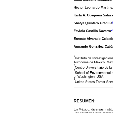
Héctor Leonardo Martíne
Karla A. Oceguera Salaza
Shatya Quintero Gradilla
2
Faviola Castillo Navarro
Ernesto Alvarado Celesti
Armando González Cabá
1
Instituto de Investigacio
Autónoma de México. Méx
2
Centro Universitario de l
3
School of Environmental a
of Washington. USA.
4
United States Forest Serv
RESUMEN:
En México, diversas insti