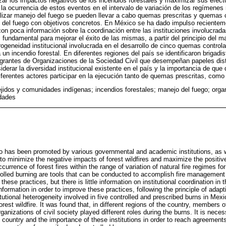
zar los impactos negativos de los incendios forestales y maximizar sus efect
la ocurrencia de estos eventos en el intervalo de variación de los regímenes
lizar manejo del fuego se pueden llevar a cabo quemas prescritas y quemas 
al del fuego con objetivos concretos. En México se ha dado impulso recientem
con poca información sobre la coordinación entre las instituciones involucrad
fundamental para mejorar el éxito de las mismas, a partir del principio del m
rogeneidad institucional involucrada en el desarrollo de cinco quemas controla
 un incendio forestal. En diferentes regiones del país se identificaron brigadi
egrantes de Organizaciones de la Sociedad Civil que desempeñan papeles dis
iderar la diversidad institucional existente en el país y la importancia de que 
ferentes actores participar en la ejecución tanto de quemas prescritas, como
ejidos y comunidades indígenas; incendios forestales; manejo del fuego; orga
dades
 has been promoted by various governmental and academic institutions, as we
y to minimize the negative impacts of forest wildfires and maximize the positive 
ccurrence of forest fires within the range of variation of natural fire regimes 
olled burning are tools that can be conducted to accomplish fire management
hese practices, but there is little information on institutional coordination in th
information in order to improve these practices, following the principle of ada
itutional heterogeneity involved in five controlled and prescribed burns in Me
orest wildfire. It was found that, in different regions of the country, members 
anizations of civil society played different roles during the burns. It is nece
the country and the importance of these institutions in order to reach agreement