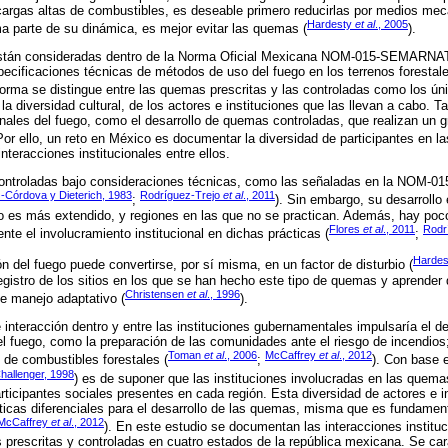
argas altas de combustibles, es deseable primero reducirlas por medios me
Hardesty
et al
., 2005
ma parte de su dinámica, es mejor evitar las quemas (
).
stán consideradas dentro de la Norma Oficial Mexicana NOM-015-SEMAR
pecificaciones técnicas de métodos de uso del fuego en los terrenos forestal
norma se distingue entre las quemas prescritas y las controladas como los ú
r la diversidad cultural, de los actores e instituciones que las llevan a cabo.
onales del fuego, como el desarrollo de quemas controladas, que realizan u
 Por ello, un reto en México es documentar la diversidad de participantes en l
nteracciones institucionales entre ellos.
ontroladas bajo consideraciones técnicas, como las señaladas en la NOM-01
-Córdova y Dieterich, 1983
Rodríguez-Trejo
et al
., 2011
;
). Sin embargo, su desarrollo
 es más extendido, y regiones en las que no se practican. Además, hay po
Flores
et al
., 2011
Rodr
e el involucramiento institucional en dichas prácticas (
;
Harde
n del fuego puede convertirse, por sí misma, en un factor de disturbio (
egistro de los sitios en los que se han hecho este tipo de quemas y aprender 
Christensen
et al
., 1996
e manejo adaptativo (
).
e interacción dentro y entre las instituciones gubernamentales impulsaría el d
l fuego, como la preparación de las comunidades ante el riesgo de incendios;
Toman
et al
., 2006
McCaffrey
et al
., 2012
o de combustibles forestales (
;
). Con base e
hallenger, 1998
) es de suponer que las instituciones involucradas en las quema
articipantes sociales presentes en cada región. Esta diversidad de actores e 
ísticas diferenciales para el desarrollo de las quemas, misma que es fundamen
McCaffrey
et al
., 2012
). En este estudio se documentan las interacciones instituc
prescritas y controladas en cuatro estados de la república mexicana. Se car