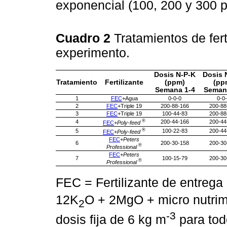
exponencial (100, 200 y 300 
Cuadro 2
Tratamientos de fer
experimento.
Dosis N-P-K
Dosis 
Tratamiento
Fertilizante
(ppm)
(pp
Semana 1-4
Seman
1
FEC
+Agua
0-0-0
0-0
2
FEC
+Triple 19
200-88-166
200-88
3
FEC
+Triple 19
100-44-83
200-88
®
4
200-44-166
200-44
FEC
+
Poly-feed
®
5
100-22-83
200-44
FEC
+
Poly-feed
FEC
+
Peters
6
200-30-158
200-30
®
Professional
FEC
+
Peters
7
100-15-79
200-30
®
Professional
FEC = Fertilizante de entrega 
12K
O + 2MgO + micro nutrime
2
-3
dosis fija de 6 kg m
para todo