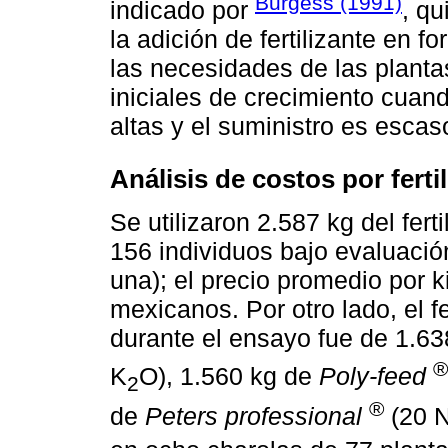
Burgess (1991)
indicado por
, q
la adición de fertilizante en 
las necesidades de las planta
iniciales de crecimiento cua
altas y el suministro es escas
Análisis de costos por ferti
Se utilizaron 2.587 kg del fert
156 individuos bajo evaluació
una); el precio promedio por 
mexicanos. Por otro lado, el fer
durante el ensayo fue de 1.63
®
K
O), 1.560 kg de
Poly-feed
2
®
de
Peters professional
(20 N