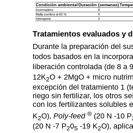
Condición ambiental
Duración (semanas)
Temper
Invernadero
8
Malla sombra al 60 %
4
Intemperie
3
Tratamientos evaluados y d
Durante la preparación del sus
todos basados en la incorpor
liberación controlada (de 8 a 
12K
O + 2MgO + micro nutrim
2
excepción del tratamiento 1 (t
riego sin fertilizar, los otros
con los fertilizantes solubles 
®
K
O),
Poly-feed
(20 N -10 P
2
(20 N -7 P
0
-19 K
O), aplic
2
5
2