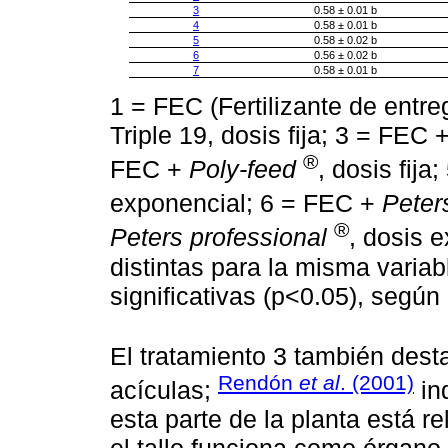
3
0.58 ± 0.01 b
4
0.58 ± 0.01 b
5
0.58 ± 0.02 b
6
0.56 ± 0.02 b
7
0.58 ± 0.01 b
1 = FEC (Fertilizante de entr
Triple 19, dosis fija; 3 = FEC 
®
FEC +
Poly-feed
, dosis fij
exponencial; 6 = FEC +
Peter
®
Peters professional
, dosis 
distintas para la misma variab
significativas (p<0.05), según
El tratamiento 3 también desta
Rendón
et al
. (2001)
acículas;
in
esta parte de la planta está r