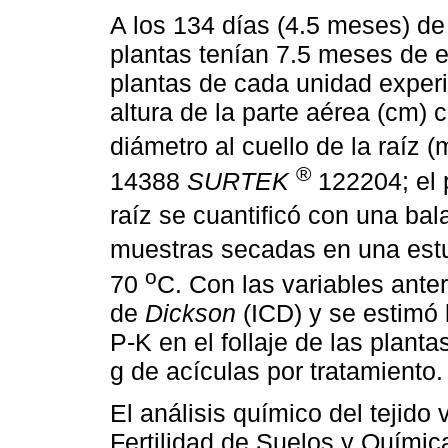
A los 134 días (4.5 meses) de i
plantas tenían 7.5 meses de e
plantas de cada unidad experi
altura de la parte aérea (cm) 
diámetro al cuello de la raíz
®
14388
SURTEK
122204; el p
raíz se cuantificó con una ba
muestras secadas en una est
o
70
C. Con las variables anter
de
Dickson
(ICD) y se estimó 
P-K en el follaje de las plan
g de acículas por tratamiento.
El análisis químico del tejido 
Fertilidad de Suelos y Químic