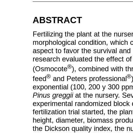
ABSTRACT
Fertilizing the plant at the nurse
morphological condition, which co
aspect to favor the survival and i
research evaluated the effect of a
®
(Osmocote
), combined with thr
®
®
feed
and Peters professional
exponential (100, 200 y 300 ppm
Pinus greggii
at the nursery. Se
experimental randomized block d
fertilization trial started, the p
height, diameter, biomass product
the Dickson quality index, the nu