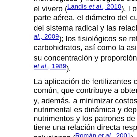
Landis
et al
., 2010
el vivero (
). L
parte aérea, el diámetro del cu
del sistema radical y las relac
al.,
2009
); los fisiológicos se r
carbohidratos, así como la asi
su concentración y proporción
et al
., 1989
).
La aplicación de fertilizantes 
común, que contribuye a obte
y, además, a minimizar costos
nutrimental es dinámica y dep
nutrimentos y los patrones de
tiene una relación directa res
Román
et al.
, 2001