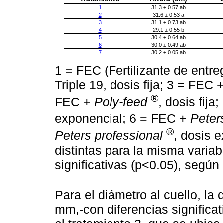
1
31.3 ± 0.57 ab
2
31.6 ± 0.53 a
3
31.1 ± 0.73 ab
4
29.1 ± 0.55 b
5
30.4 ± 0.64 ab
6
30.0 ± 0.49 ab
7
30.2 ± 0.05 ab
1 = FEC (Fertilizante de entr
Triple 19, dosis fija; 3 = FEC 
®
FEC +
Poly-feed
, dosis fij
exponencial; 6 = FEC +
Peter
®
Peters professional
, dosis 
distintas para la misma variab
significativas (p<0.05), según
Para el diámetro al cuello, la 
mm,-con diferencias significat