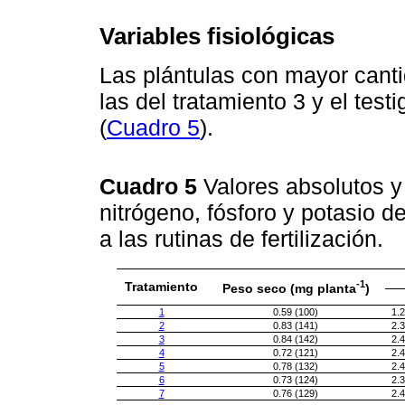
Variables fisiológicas
Las plántulas con mayor canti
las del tratamiento 3 y el test
(
Cuadro 5
).
Cuadro 5
Valores absolutos y 
nitrógeno, fósforo y potasio d
a las rutinas de fertilización.
-1
Tratamiento
Peso seco (mg planta
)
1
0.59 (100)
1.2
2
0.83 (141)
2.3
3
0.84 (142)
2.4
4
0.72 (121)
2.4
5
0.78 (132)
2.4
6
0.73 (124)
2.3
7
0.76 (129)
2.4