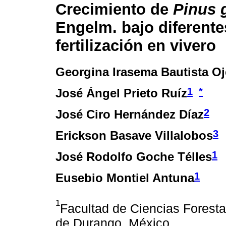
Crecimiento de
Pinus 
Engelm. bajo diferente
fertilización en vivero
Georgina Irasema Bautista O
1
*
José Ángel Prieto Ruíz
2
José Ciro Hernández Díaz
3
Erickson Basave Villalobos
1
José Rodolfo Goche Télles
1
Eusebio Montiel Antuna
1
Facultad de Ciencias Foresta
de Durango. México.