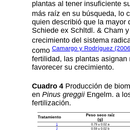
plantas al tener insuficiente 
más raíz en su búsqueda, lo 
quien describió que la mayor d
Schiede ex Schltdl. & Cham 
crecimiento del sistema radic
Camargo y Rodríguez (2006
como
fertilidad, las plantas asigna
favorecer su crecimiento.
Cuadro 4
Producción de biomas
en
Pinus greggii
Engelm. a los
fertilización.
Peso seco raíz
Tratamiento
(g)
1
0.79 ± 0.02 a
2
0.59 ± 0.02 b