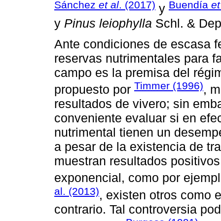
Sánchez
et al
. (2017)
Buendía
et
y
y
Pinus leiophylla
Schl. & Dep
Ante condiciones de escasa fer
reservas nutrimentales para 
campo es la premisa del régim
Timmer (1996)
propuesto por
, m
resultados de vivero; sin emba
conveniente evaluar si en efe
nutrimental tienen un desemp
a pesar de la existencia de tr
muestran resultados positivos 
exponencial, como por ejempl
al. (2013)
, existen otros como 
contrario. Tal controversia po