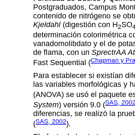
Postgraduados, Campus Montec
contenido de nitrógeno se ob
Kjeldahl
(digestión con H
SO
2
determinación colorimétrica c
vanadomolibdato y el de pota
de flama, con un
SprectrAA A
Chapman y Pra
Fast Sequential (
Para establecer si existían dif
las variables morfológicas y h
(ANOVA) se usó el paquete e
SAS, 200
System
) versión 9.0 (
diferencias, se realizó la pr
SAS, 2002
(
).