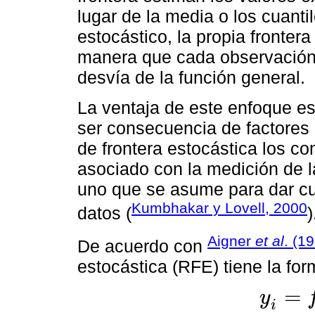
lugar de la media o los cuant
estocástico, la propia frontera
manera que cada observación 
desvía de la función general.
La ventaja de este enfoque es
ser consecuencia de factores
de frontera estocástica los c
asociado con la medición de l
uno que se asume para dar cue
Kumbhakar y Lovell, 2000
datos (
)
Aigner
et al
. (1
De acuerdo con
estocástica (RFE) tiene la for
=
y
y
i
=
f
(
x
i
;
β
)
+
ε
i
i