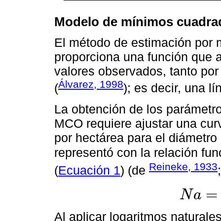
Modelo de mínimos cuadrad
El método de estimación por 
proporciona una función que a
valores observados, tanto por
Álvarez, 1998
(
); es decir, una l
La obtención de los parámetr
MCO requiere ajustar una cur
por hectárea para el diámetro
representó con la relación fu
Reineke, 1933
(
Ecuación 1
) (de
=
N
a
N
a
=
β
0
D
q
β
1
Al aplicar logaritmos naturale