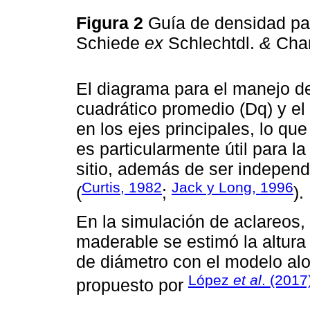
Figura 2
Guía de densidad pa
Schiede
ex
Schlechtdl.
&
Cham
El diagrama para el manejo de
cuadrático promedio (Dq) y el
en los ejes principales, lo que
es particularmente útil para l
sitio, además de ser independi
Curtis, 1982
Jack y Long, 1996
(
;
).
En la simulación de aclareos, 
maderable se estimó la altura 
de diámetro con el modelo alo
López
et al
. (2017
propuesto por