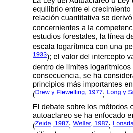
La Ley del Autoaclareo o Ley d
equilibrio entre el crecimiento
relación cuantitativa se deriv
concernientes a la competenci
estudios forestales, la línea 
escala logarítmica con una pe
1933
); el valor del intercepto 
dentro de límites logarítmicos
consecuencia, se ha consider
principios más importantes en
Drew y Flewelling, 1977
Long y S
(
;
El debate sobre los métodos c
autoaclareo se ha enfocado en
Zeide, 1987
Weller, 1987
Lonsda
(
;
;