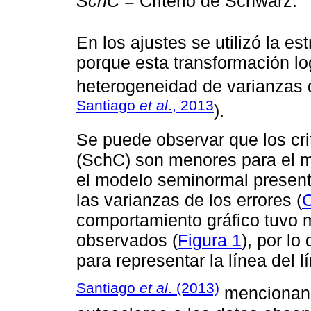
SchC
= Criterio de Schwarz.
En los ajustes se utilizó la e
porque esta transformación log
heterogeneidad de varianzas d
Santiago
et al
., 2013
).
Se puede observar que los cri
(SchC) son menores para el m
el modelo seminormal present
las varianzas de los errores (
C
comportamiento gráfico tuvo m
observados (
Figura 1
), por l
para representar la línea del l
Santiago
et al
. (2013)
mencionan 