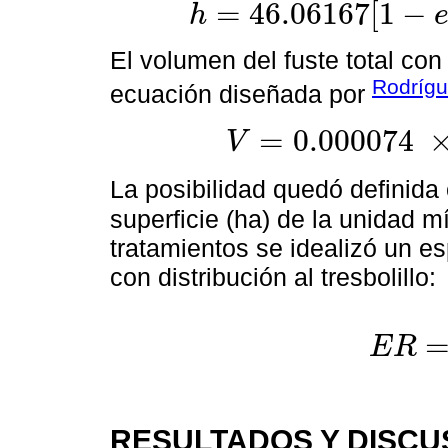
=
46.06167
[
1
−
h
h
=
46.06167
1
-
e
x
p
-
0.023647
d
n
0.936185
El volumen del fuste total con
Rodrígu
ecuación diseñada por
=
0.000074
V
V
=
0.000074
×
D
1.610374
×
H
1.21
La posibilidad quedó definid
superficie (ha) de la unidad 
tratamientos se idealizó un es
con distribución al tresbolillo:
E
R
E
R
=
10000
RESULTADOS Y DISCU