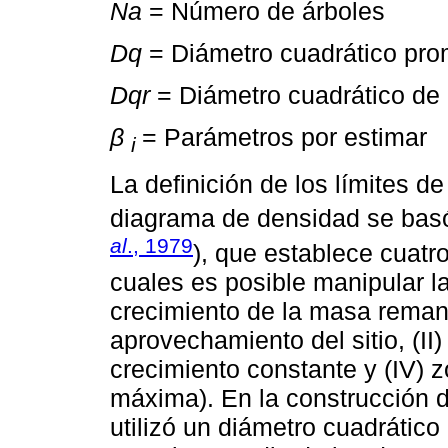
Na
= Número de árboles
Dq
= Diámetro cuadrático pro
Dqr
= Diámetro cuadrático de 
β
= Parámetros por estimar
i
La definición de los límites d
diagrama de densidad se basó 
al
., 1979
), que establece cuatr
cuales es posible manipular l
crecimiento de la masa remane
aprovechamiento del sitio, (II)
crecimiento constante y (IV) 
máxima). En la construcción d
utilizó un diámetro cuadrátic