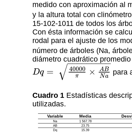
medido con aproximación al m
y la altura total con clinómet
15-102-1011 de todos los árbol
Con ésta información se calcu
rodal para el ajuste de los m
número de árboles (Na, árbol
diámetro cuadrático promedio
−
−
−
−
−
−
−
−
−
√
40000
A
B
=
×
para a
D
q
D
q
=
40000
π
×
A
B
N
a
π
N
a
Cuadro 1
Estadísticas descri
utilizadas.
Variable
Media
Desv
Na
1 567.78
AB
23.75
Dq
15.39