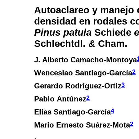
Autoaclareo y manejo 
densidad en rodales c
Pinus patula
Schiede
Schlechtdl.
&
Cham.
J. Alberto Camacho-Montoya
2
Wenceslao Santiago-García
3
Gerardo Rodríguez-Ortiz
2
Pablo Antúnez
4
Elías Santiago-García
2
Mario Ernesto Suárez-Mota