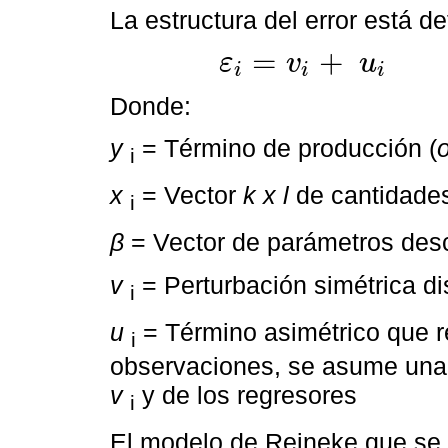
La estructura del error está de
=
+
ε
v
u
i
i
i
ε
i
=
v
i
+
u
i
i
=
1
,
…
…
…
N
Donde:
y
= Término de producción (
i
x
= Vector
k x l
de cantidades
i
β
= Vector de parámetros des
v
= Perturbación simétrica d
i
u
= Término asimétrico que re
i
observaciones, se asume una 
v
y de los regresores
i
El modelo de Reineke que se ut