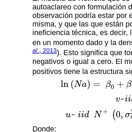
autoaclareo con formulación
observación podría estar por e
misma, y que las que están po
ineficiencia técnica, es decir,
en un momento dado y la den
al
., 2013
). Esto significa que t
negativos o igual a cero. El 
positivos tiene la estructura si
ln
(
)
=
+
N
a
β
β
0
ln
N
a
=
β
0
+
β
1
×
ln
D
q
-
u
+
v
~
v
i
i
v
~
i
i
d
N
(
+
~
0
,
(
u
i
i
d
N
σ
u
~
i
i
d
N
+
0
,
σ
u
2
o
i
i
d
N
+
(
μ
,
σ
u
Donde: