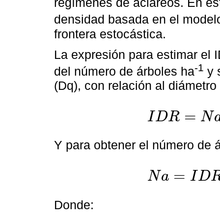
regímenes de aclareos. En est
densidad basada en el model
frontera estocástica.
La expresión para estimar el 
-1
del número de árboles ha
y 
(Dq), con relación al diámetro
=
I
D
R
N
I
D
R
=
N
a
×
D
q
r
D
q
β
1
Y para obtener el número de 
=
N
a
I
D
N
a
=
I
D
R
×
D
q
D
q
r
β
1
Donde: