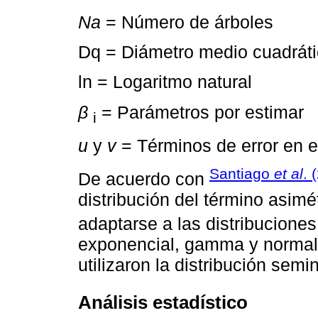
Na
= Número de árboles
Dq = Diámetro medio cuadrát
ln = Logaritmo natural
β
= Parámetros por estimar
i
u
y
v
= Términos de error en 
Santiago
et al
. 
De acuerdo con
distribución del término asimét
adaptarse a las distribucione
exponencial, gamma y normal-
utilizaron la distribución sem
Análisis estadístico