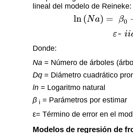
lineal del modelo de Reineke:
ln
(
)
=
N
a
β
0
ln
N
a
=
β
0
+
β
1
ln
D
q
+
ε
~
ε
i
i
ε
~
i
i
d
N
(
0
,
Donde:
Na
= Número de árboles (árbo
Dq
= Diámetro cuadrático pro
ln
= Logaritmo natural
β
= Parámetros por estimar
i
ε= Término de error en el mod
Modelos de regresión de fr