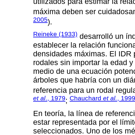
utilizados para estimar la re
máxima deben ser cuidadosam
2005
).
Reineke (1933)
desarrolló un índ
establecer la relación funcio
densidades máximas. El IDR 
rodales sin importar la edad y 
medio de una ecuación potenci
árboles que habría con un di
referencia para un rodal regu
et al
., 1979
Chauchard
et al.
, 199
;
En teoría, la línea de refere
estar representada por el lími
seleccionados. Uno de los mét